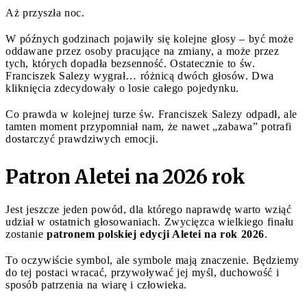
Aż przyszła noc.
W późnych godzinach pojawiły się kolejne głosy – być może
oddawane przez osoby pracujące na zmiany, a może przez
tych, których dopadła bezsenność. Ostatecznie to św.
Franciszek Salezy wygrał… różnicą dwóch głosów. Dwa
kliknięcia zdecydowały o losie całego pojedynku.
Co prawda w kolejnej turze św. Franciszek Salezy odpadł, ale
tamten moment przypomniał nam, że nawet „zabawa” potrafi
dostarczyć prawdziwych emocji.
Patron Aletei na 2026 rok
Jest jeszcze jeden powód, dla którego naprawdę warto wziąć
udział w ostatnich głosowaniach. Zwycięzca wielkiego finału
zostanie
patronem polskiej edycji Aletei na rok 2026
.
To oczywiście symbol, ale symbole mają znaczenie. Będziemy
do tej postaci wracać, przywoływać jej myśl, duchowość i
sposób patrzenia na wiarę i człowieka.