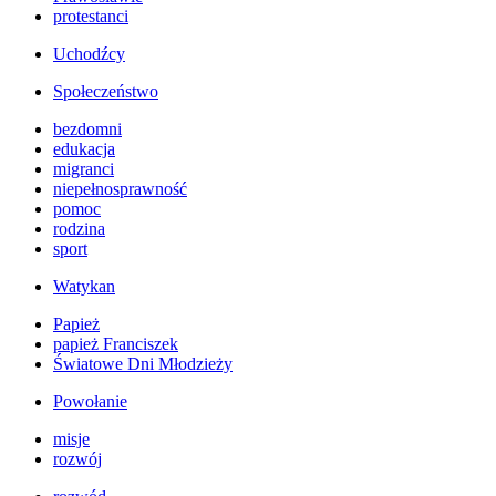
protestanci
Uchodźcy
Społeczeństwo
bezdomni
edukacja
migranci
niepełnosprawność
pomoc
rodzina
sport
Watykan
Papież
papież Franciszek
Światowe Dni Młodzieży
Powołanie
misje
rozwój