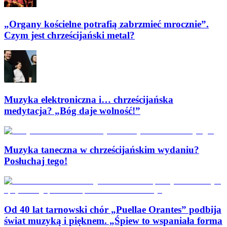
„Organy kościelne potrafią zabrzmieć mrocznie”.
Czym jest chrześcijański metal?
Muzyka elektroniczna i… chrześcijańska
medytacja? „Bóg daje wolność!”
Muzyka taneczna w chrześcijańskim wydaniu?
Posłuchaj tego!
Od 40 lat tarnowski chór „Puellae Orantes” podbija
świat muzyką i pięknem. „Śpiew to wspaniała forma