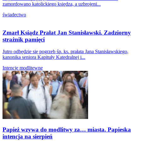
zamordowano katolickiego księdza, a uzbrojeni...
świadectwo
Zmarł Ksiądz Prałat Jan Stanisławski. Zadziorny
strażnik pamięci
Jutro odbędzie się pogrzeb śp. ks. prałata Jana Stanisławskiego,
kanonika seniora Kapituły Katedralnej i...
Intencje modlitewne
Papież wzywa do modlitwy za… miasta. Papieska
intencja na sierpień