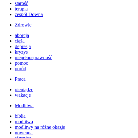
starość
terapia
zespół Downa
Zdrowie
aborcja
ciąża
depresja
kryzys
niepełnosprawność
pomoc
poród
Praca
pieniądze
wakacje
Modlitwa
biblia
modlitwa
modlitwy na różne okazje
nowenna