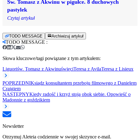
Św. Tomasz z Akwinu w pigułce. 8 duchowych
pastylek
Czytaj artykuł
TODO MESSAGE
Archiwizuj artykuł
TODO MESSAGE
:
Słowa kluczowe/tagi powiązane z tym artykułem:
Liguori
św. Tomasz z Akwinu
święci
Teresa z Avila
Teresa z Lisieux
POPRZEDNI
Ksiądz konsultantem przeboju filmowego z Danielem
Craigiem
NASTĘPNY
Kiedy radość i krzyż stoją obok siebie. Opowieść o
Madonnie z goździkiem
Newsletter
Otrzymuj Aleteia codziennie w swojej skrzynce e-mail.