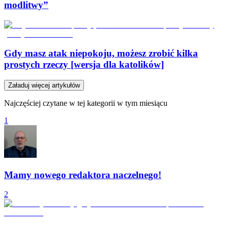
modlitwy”
Gdy masz atak niepokoju, możesz zrobić kilka
prostych rzeczy [wersja dla katolików]
Załaduj więcej artykułów
Najczęściej czytane w tej kategorii w tym miesiącu
1
Mamy nowego redaktora naczelnego!
2