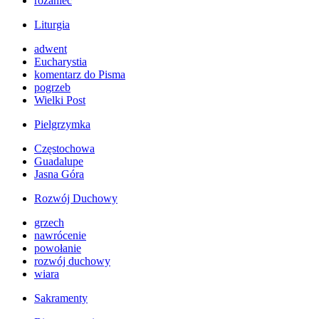
różaniec
Liturgia
adwent
Eucharystia
komentarz do Pisma
pogrzeb
Wielki Post
Pielgrzymka
Częstochowa
Guadalupe
Jasna Góra
Rozwój Duchowy
grzech
nawrócenie
powołanie
rozwój duchowy
wiara
Sakramenty