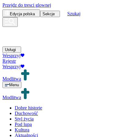
Przejdz do tresci glownej
Szukaj
Edycja
polska
Sekcje
Usługi
Wesprzyj
Rejestr
Wesprzyj
Modlitwa
Menu
Modlitwa
Dobre historie
Duchowość
Styl życia
Pod lupą
Kultura
Aktualności