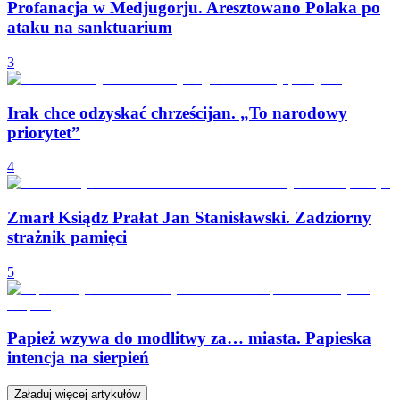
Profanacja w Medjugorju. Aresztowano Polaka po
ataku na sanktuarium
3
Irak chce odzyskać chrześcijan. „To narodowy
priorytet”
4
Zmarł Ksiądz Prałat Jan Stanisławski. Zadziorny
strażnik pamięci
5
Papież wzywa do modlitwy za… miasta. Papieska
intencja na sierpień
Załaduj więcej artykułów