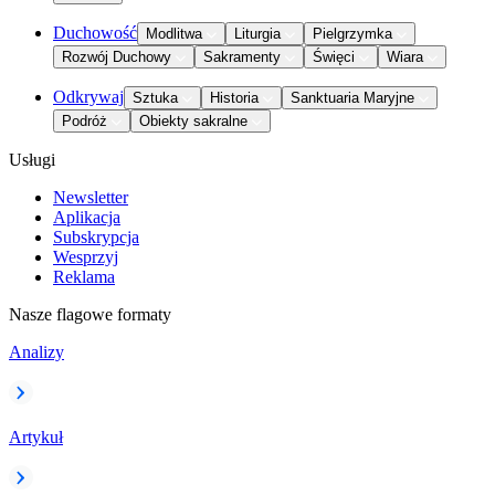
Duchowość
Modlitwa
Liturgia
Pielgrzymka
Rozwój Duchowy
Sakramenty
Święci
Wiara
Odkrywaj
Sztuka
Historia
Sanktuaria Maryjne
Podróż
Obiekty sakralne
Usługi
Newsletter
Aplikacja
Subskrypcja
Wesprzyj
Reklama
Nasze flagowe formaty
Analizy
Artykuł