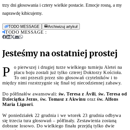
trzy dni głosowania i cztery wielkie postacie. Emocje rosną, a my
naprawdę kibicujemy.
TODO MESSAGE
Archiwizuj artykuł
TODO MESSAGE
:
Jesteśmy na ostatniej prostej
P
o pierwszej i drugiej turze wielkiego turnieju Aletei na
placu boju zostali już tylko czterej Doktorzy Kościoła.
To oni przeszli przez sito głosowań czytelników i to
między nimi rozstrzygnie się finał tej niecodziennej zabawy.
Do półfinałów awansowali:
św. Teresa z Ávili
,
św. Teresa od
Dzieciątka Jezus
,
św. Tomasz z Akwinu
oraz
św. Alfons
Maria Liguori
.
W poniedziałek 22 grudnia i we wtorek 23 grudnia odbywa
się trzecia tura głosowań – półfinały. Zestawienia zostaną
dobrane losowo. Do wielkiego finału przejdą tylko dwie