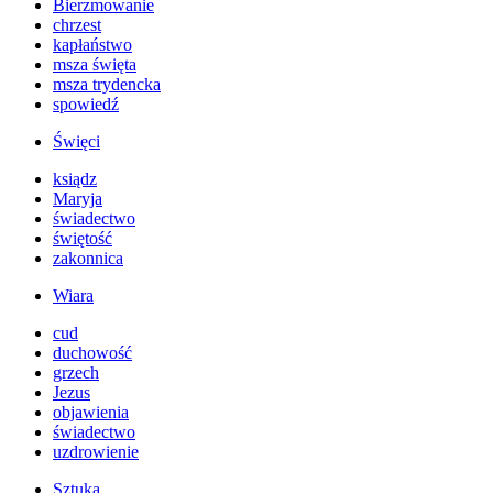
Bierzmowanie
chrzest
kapłaństwo
msza święta
msza trydencka
spowiedź
Święci
ksiądz
Maryja
świadectwo
świętość
zakonnica
Wiara
cud
duchowość
grzech
Jezus
objawienia
świadectwo
uzdrowienie
Sztuka