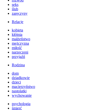
rozwód
seks
ślub
zaręczyny
Relacje
kobieta
kłótnia
małżeństwo
mężczyzna
miłość
narzeczeni
przyjaźń
Rodzina
dom
dziadkowie
dzieci
macierzyństwo
nastolatki
wychowanie
psychologia
śmierć