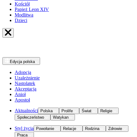
Kościół
Papież Leon XIV
Modlitwa
Dzieci
Edycja
polska
Adopcja
Uzależnienie
Nastolatek
Akceptacja
Anioł
Apostoł
Aktualności
Polska
Prolife
Świat
Religie
Społeczeństwo
Watykan
Styl życia
Powołanie
Relacje
Rodzina
Zdrowie
Praca