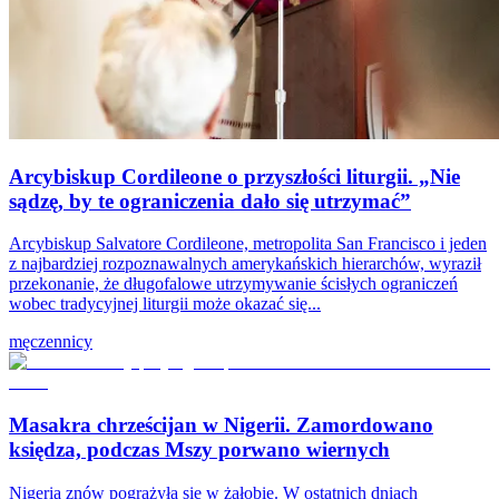
Arcybiskup Cordileone o przyszłości liturgii. „Nie
sądzę, by te ograniczenia dało się utrzymać”
Arcybiskup Salvatore Cordileone, metropolita San Francisco i jeden
z najbardziej rozpoznawalnych amerykańskich hierarchów, wyraził
przekonanie, że długofalowe utrzymywanie ścisłych ograniczeń
wobec tradycyjnej liturgii może okazać się...
męczennicy
Masakra chrześcijan w Nigerii. Zamordowano
księdza, podczas Mszy porwano wiernych
Nigeria znów pogrążyła się w żałobie. W ostatnich dniach