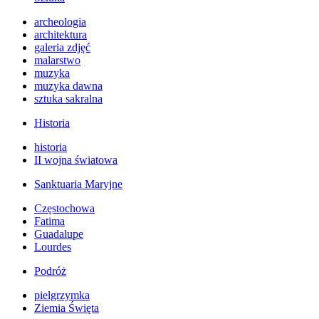
archeologia
architektura
galeria zdjęć
malarstwo
muzyka
muzyka dawna
sztuka sakralna
Historia
historia
II wojna światowa
Sanktuaria Maryjne
Częstochowa
Fatima
Guadalupe
Lourdes
Podróż
pielgrzymka
Ziemia Święta