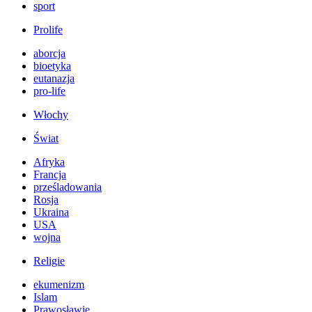
sport
Prolife
aborcja
bioetyka
eutanazja
pro-life
Włochy
Świat
Afryka
Francja
prześladowania
Rosja
Ukraina
USA
wojna
Religie
ekumenizm
Islam
Prawosławie