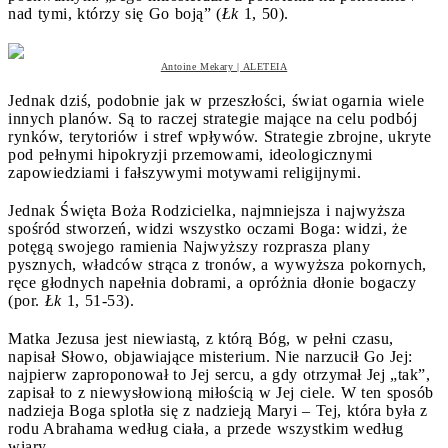
nad tymi, którzy się Go boją” (
Łk
1, 50).
Antoine Mekary | ALETEIA
Jednak dziś, podobnie jak w przeszłości, świat ogarnia wiele
innych planów. Są to raczej strategie mające na celu podbój
rynków, terytoriów i stref wpływów. Strategie zbrojne, ukryte
pod pełnymi hipokryzji przemowami, ideologicznymi
zapowiedziami i fałszywymi motywami religijnymi.
Jednak Święta Boża Rodzicielka, najmniejsza i najwyższa
spośród stworzeń, widzi wszystko oczami Boga: widzi, że
potęgą swojego ramienia Najwyższy rozprasza plany
pysznych, władców strąca z tronów, a wywyższa pokornych,
ręce głodnych napełnia dobrami, a opróżnia dłonie bogaczy
(por.
Łk
1, 51-53).
Matka Jezusa jest niewiastą, z którą Bóg, w pełni czasu,
napisał Słowo, objawiające misterium. Nie narzucił Go Jej:
najpierw zaproponował to Jej sercu, a gdy otrzymał Jej „tak”,
zapisał to z niewysłowioną miłością w Jej ciele. W ten sposób
nadzieja Boga splotła się z nadzieją Maryi – Tej, która była z
rodu Abrahama według ciała, a przede wszystkim według
wiary.