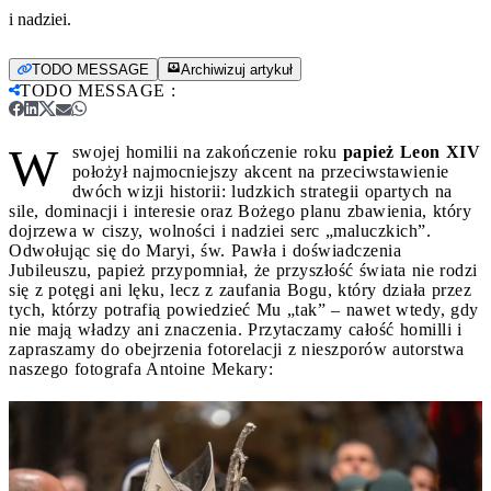
i nadziei.
TODO MESSAGE
Archiwizuj artykuł
TODO MESSAGE
:
W
swojej homilii na zakończenie roku
papież Leon XIV
położył najmocniejszy akcent na przeciwstawienie
dwóch wizji historii: ludzkich strategii opartych na
sile, dominacji i interesie oraz Bożego planu zbawienia, który
dojrzewa w ciszy, wolności i nadziei serc „maluczkich”.
Odwołując się do Maryi, św. Pawła i doświadczenia
Jubileuszu, papież przypomniał, że przyszłość świata nie rodzi
się z potęgi ani lęku, lecz z zaufania Bogu, który działa przez
tych, którzy potrafią powiedzieć Mu „tak” – nawet wtedy, gdy
nie mają władzy ani znaczenia. Przytaczamy całość homilli i
zapraszamy do obejrzenia fotorelacji z nieszporów autorstwa
naszego fotografa Antoine Mekary: