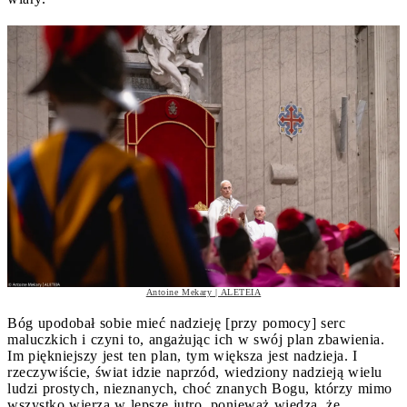
Antoine Mekary | ALETEIA
Bóg upodobał sobie mieć nadzieję [przy pomocy] serc
maluczkich i czyni to, angażując ich w swój plan zbawienia.
Im piękniejszy jest ten plan, tym większa jest nadzieja. I
rzeczywiście, świat idzie naprzód, wiedziony nadzieją wielu
ludzi prostych, nieznanych, choć znanych Bogu, którzy mimo
wszystko wierzą w lepsze jutro, ponieważ wiedzą, że