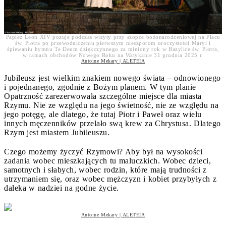
Papież Leon XIV pozuje podczas wizyty przy szopce bożonarodzeniowej na Placu
św. Piotra po przewodniczeniu pierwszym nieszporom uroczystości Maryi i
śpiewaniu hymnu Te Deum dziękczynnego za miniony rok w Bazylice św. Piotra,
w ramach obchodów Nowego Roku na Watykanie 31 grudnia 2025 r.
Antoine Mekary | ALETEIA
Jubileusz jest wielkim znakiem nowego świata – odnowionego
i pojednanego, zgodnie z Bożym planem. W tym planie
Opatrzność zarezerwowała szczególne miejsce dla miasta
Rzymu. Nie ze względu na jego świetność, nie ze względu na
jego potęgę, ale dlatego, że tutaj Piotr i Paweł oraz wielu
innych męczenników przelało swą krew za Chrystusa. Dlatego
Rzym jest miastem Jubileuszu.
Czego możemy życzyć Rzymowi? Aby był na wysokości
zadania wobec mieszkających tu maluczkich. Wobec dzieci,
samotnych i słabych, wobec rodzin, które mają trudności z
utrzymaniem się, oraz wobec mężczyzn i kobiet przybyłych z
daleka w nadziei na godne życie.
Antoine Mekary | ALETEIA