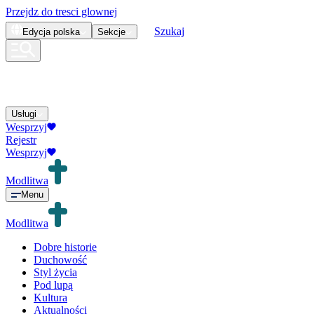
Przejdz do tresci glownej
Szukaj
Edycja
polska
Sekcje
Usługi
Wesprzyj
Rejestr
Wesprzyj
Modlitwa
Menu
Modlitwa
Dobre historie
Duchowość
Styl życia
Pod lupą
Kultura
Aktualności