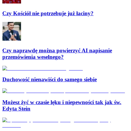
Czy Kościół nie potrzebuje już łaciny?
Czy naprawdę można powierzyć AI napisanie
przemówienia weselnego?
Duchowość nienawiści do samego siebie
Możesz żyć w czasie lęku i niepewności tak jak św.
Edyta Stein