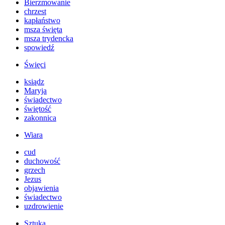
Bierzmowanie
chrzest
kapłaństwo
msza święta
msza trydencka
spowiedź
Święci
ksiądz
Maryja
świadectwo
świętość
zakonnica
Wiara
cud
duchowość
grzech
Jezus
objawienia
świadectwo
uzdrowienie
Sztuka