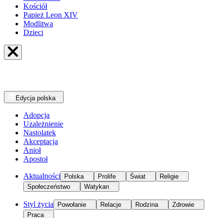
Kościół
Papież Leon XIV
Modlitwa
Dzieci
Edycja
polska
Adopcja
Uzależnienie
Nastolatek
Akceptacja
Anioł
Apostoł
Aktualności
Polska
Prolife
Świat
Religie
Społeczeństwo
Watykan
Styl życia
Powołanie
Relacje
Rodzina
Zdrowie
Praca