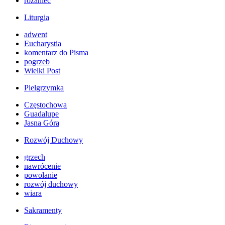
różaniec
Liturgia
adwent
Eucharystia
komentarz do Pisma
pogrzeb
Wielki Post
Pielgrzymka
Częstochowa
Guadalupe
Jasna Góra
Rozwój Duchowy
grzech
nawrócenie
powołanie
rozwój duchowy
wiara
Sakramenty