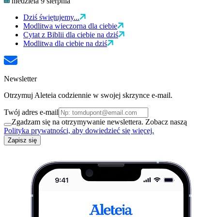
niedziela 9 sierpnia
Dziś świętujemy...
Modlitwa wieczorna dla ciebie
Cytat z Biblii dla ciebie na dziś
Modlitwa dla ciebie na dziś
Newsletter
Otrzymuj Aleteia codziennie w swojej skrzynce e-mail.
Twój adres e-mail
Zgadzam się na otrzymywanie newslettera. Zobacz naszą
Polityka prywatności, aby dowiedzieć się więcej.
Zapisz się