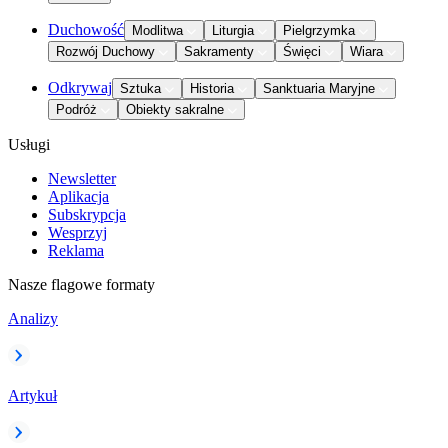
Duchowość
Modlitwa
Liturgia
Pielgrzymka
Rozwój Duchowy
Sakramenty
Święci
Wiara
Odkrywaj
Sztuka
Historia
Sanktuaria Maryjne
Podróż
Obiekty sakralne
Usługi
Newsletter
Aplikacja
Subskrypcja
Wesprzyj
Reklama
Nasze flagowe formaty
Analizy
Artykuł