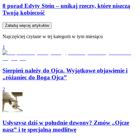
8 porad Edyty Stein – unikaj rzeczy, które niszczą
Twoją kobiecość
Załaduj więcej artykułów
Najczęściej czytane w tej kategorii w tym miesiącu
1
Sierpień należy do Ojca. Wyjątkowe objawienie i
„różaniec do Boga Ojca”
2
Usłyszysz dziś w południe dzwony? Zmów „Ojcze
nasz” i tę specjalną modlitwę