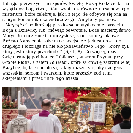
Liturgia pierwszych nieszporów Świętej Bożej Rodzicielki ma
wyjątkowe bogactwo, które wynika zarówno z niesamowitego
misterium, które celebruje, jak i z tego, że odbywa się ona na
samym końcu roku kalendarzowego. Antyfony psalmów
i
Magnificat
podkreślają paradoksalne wydarzenie narodzin
Boga z Dziewicy lub, mówiąc odwrotnie, Boże macierzyństwo
Maryi. Jednocześnie ta uroczystość, która kończy oktawę
Bożego Narodzenia, obejmuje przejście z jednego roku do
drugiego i rozciąga na nie błogosławieństwo Tego, „który był,
który jest i który przychodzi” (
Ap
1, 8). Co więcej, dziś
świętujemy ją pod koniec Jubileuszu, w sercu Rzymu, przy
Grobie Piotra, a zatem
Te Deum
, które za chwilę zabrzmi w tej
Bazylice, będzie chciało się jakby rozszerzać, aby dać głos
wszystkim sercom i twarzom, które przeszły pod tymi
sklepieniami i przez ulice tego miasta.