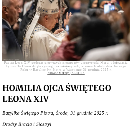
Papież Leon XIV podczas pierwszych nieszporów uroczystości Maryi i śpiewaniu
hymnu Te Deum dziękczynnego za miniony rok, w ramach obchodów Nowego
Roku w Bazylice św. Piotra w Watykanie 31 grudnia 2025 r.
Antoine Mekary | ALETEIA
HOMILIA OJCA ŚWIĘTEGO
LEONA XIV
Bazylika Świętego Piotra, Środa, 31 grudnia 2025 r.
Drodzy Bracia i Siostry!