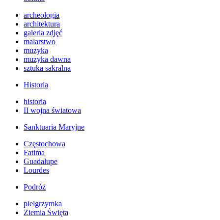
archeologia
architektura
galeria zdjęć
malarstwo
muzyka
muzyka dawna
sztuka sakralna
Historia
historia
II wojna światowa
Sanktuaria Maryjne
Częstochowa
Fatima
Guadalupe
Lourdes
Podróż
pielgrzymka
Ziemia Święta