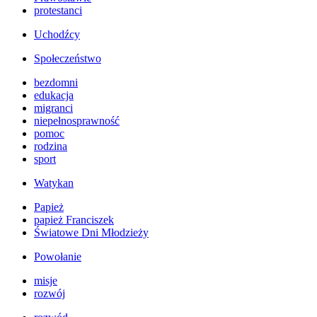
protestanci
Uchodźcy
Społeczeństwo
bezdomni
edukacja
migranci
niepełnosprawność
pomoc
rodzina
sport
Watykan
Papież
papież Franciszek
Światowe Dni Młodzieży
Powołanie
misje
rozwój