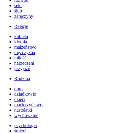
rozwód
seks
ślub
zaręczyny
Relacje
kobieta
kłótnia
małżeństwo
mężczyzna
miłość
narzeczeni
przyjaźń
Rodzina
dom
dziadkowie
dzieci
macierzyństwo
nastolatki
wychowanie
psychologia
śmierć