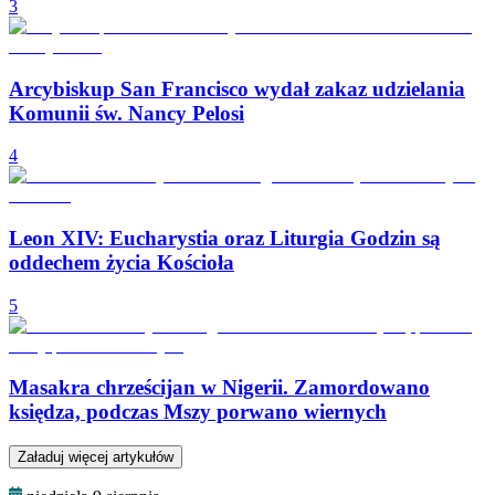
3
Arcybiskup San Francisco wydał zakaz udzielania
Komunii św. Nancy Pelosi
4
Leon XIV: Eucharystia oraz Liturgia Godzin są
oddechem życia Kościoła
5
Masakra chrześcijan w Nigerii. Zamordowano
księdza, podczas Mszy porwano wiernych
Załaduj więcej artykułów