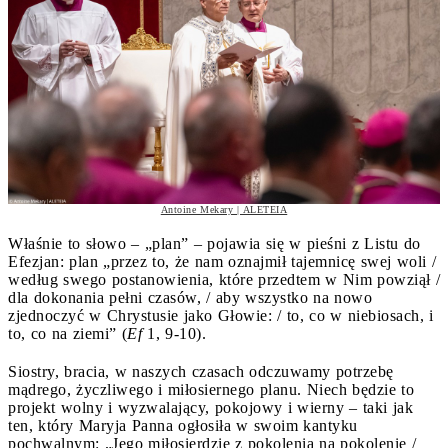
Antoine Mekary | ALETEIA
Właśnie to słowo – „plan” – pojawia się w pieśni z Listu do
Efezjan: plan „przez to, że nam oznajmił tajemnicę swej woli /
według swego postanowienia, które przedtem w Nim powziął /
dla dokonania pełni czasów, / aby wszystko na nowo
zjednoczyć w Chrystusie jako Głowie: / to, co w niebiosach, i
to, co na ziemi” (
Ef
1, 9-10).
Siostry, bracia, w naszych czasach odczuwamy potrzebę
mądrego, życzliwego i miłosiernego planu. Niech będzie to
projekt wolny i wyzwalający, pokojowy i wierny – taki jak
ten, który Maryja Panna ogłosiła w swoim kantyku
pochwalnym: „Jego miłosierdzie z pokolenia na pokolenie /