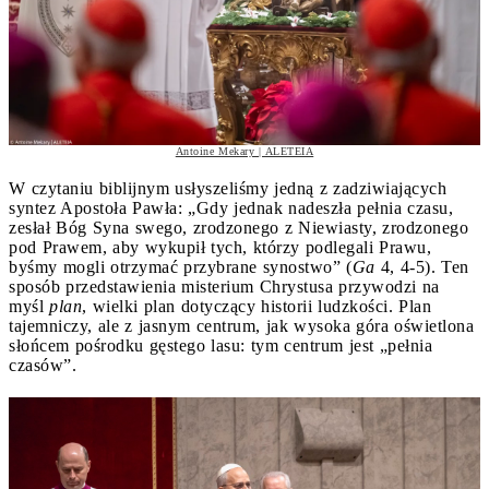
Antoine Mekary | ALETEIA
W czytaniu biblijnym usłyszeliśmy jedną z zadziwiających
syntez Apostoła Pawła: „Gdy jednak nadeszła pełnia czasu,
zesłał Bóg Syna swego, zrodzonego z Niewiasty, zrodzonego
pod Prawem, aby wykupił tych, którzy podlegali Prawu,
byśmy mogli otrzymać przybrane synostwo” (
Ga
4, 4-5). Ten
sposób przedstawienia misterium Chrystusa przywodzi na
myśl
plan
, wielki plan dotyczący historii ludzkości. Plan
tajemniczy, ale z jasnym centrum, jak wysoka góra oświetlona
słońcem pośrodku gęstego lasu: tym centrum jest „pełnia
czasów”.