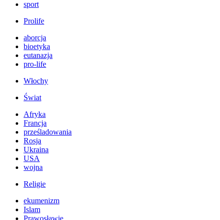
sport
Prolife
aborcja
bioetyka
eutanazja
pro-life
Włochy
Świat
Afryka
Francja
prześladowania
Rosja
Ukraina
USA
wojna
Religie
ekumenizm
Islam
Prawosławie