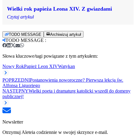
Wielki rok papieża Leona XIV. Z gwiazdami
Czytaj artykuł
TODO MESSAGE
Archiwizuj artykuł
TODO MESSAGE
:
Słowa kluczowe/tagi powiązane z tym artykułem:
Nowy Rok
Papież Leon XIV
Watykan
POPRZEDNI
Postanowienia noworoczne? Pierwsza lekcja św.
Alfonsa Liguoriego
NASTĘPNY
Wielki poeta i dramaturg katolicki wszedł do domeny
publicznej!
Newsletter
Otrzymuj Aleteia codziennie w swojej skrzynce e-mail.