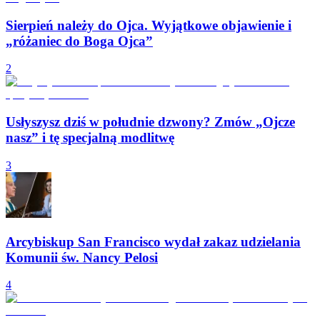
Sierpień należy do Ojca. Wyjątkowe objawienie i
„różaniec do Boga Ojca”
2
Usłyszysz dziś w południe dzwony? Zmów „Ojcze
nasz” i tę specjalną modlitwę
3
Arcybiskup San Francisco wydał zakaz udzielania
Komunii św. Nancy Pelosi
4