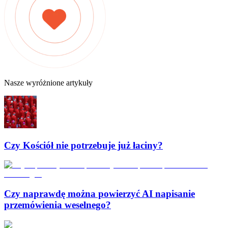
Nasze wyróżnione artykuły
Czy Kościół nie potrzebuje już łaciny?
Czy naprawdę można powierzyć AI napisanie
przemówienia weselnego?