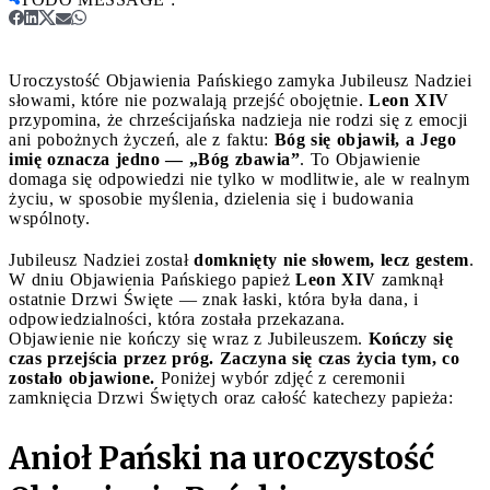
Uroczystość Objawienia Pańskiego zamyka Jubileusz Nadziei
słowami, które nie pozwalają przejść obojętnie.
Leon XIV
przypomina, że chrześcijańska nadzieja nie rodzi się z emocji
ani pobożnych życzeń, ale z faktu:
Bóg się objawił, a Jego
imię oznacza jedno — „Bóg zbawia”
. To Objawienie
domaga się odpowiedzi nie tylko w modlitwie, ale w realnym
życiu, w sposobie myślenia, dzielenia się i budowania
wspólnoty.
Jubileusz Nadziei został
domknięty nie słowem, lecz gestem
.
W dniu Objawienia Pańskiego papież
Leon XIV
zamknął
ostatnie Drzwi Święte — znak łaski, która była dana, i
odpowiedzialności, która została przekazana.
Objawienie nie kończy się wraz z Jubileuszem.
Kończy się
czas przejścia przez próg. Zaczyna się czas życia tym, co
zostało objawione.
Poniżej wybór zdjęć z ceremonii
zamknięcia Drzwi Świętych oraz całość katechezy papieża:
Anioł Pański na uroczystość