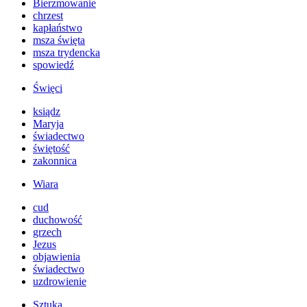
Bierzmowanie
chrzest
kapłaństwo
msza święta
msza trydencka
spowiedź
Święci
ksiądz
Maryja
świadectwo
świętość
zakonnica
Wiara
cud
duchowość
grzech
Jezus
objawienia
świadectwo
uzdrowienie
Sztuka