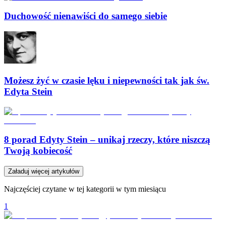
Duchowość nienawiści do samego siebie
Możesz żyć w czasie lęku i niepewności tak jak św.
Edyta Stein
8 porad Edyty Stein – unikaj rzeczy, które niszczą
Twoją kobiecość
Załaduj więcej artykułów
Najczęściej czytane w tej kategorii w tym miesiącu
1