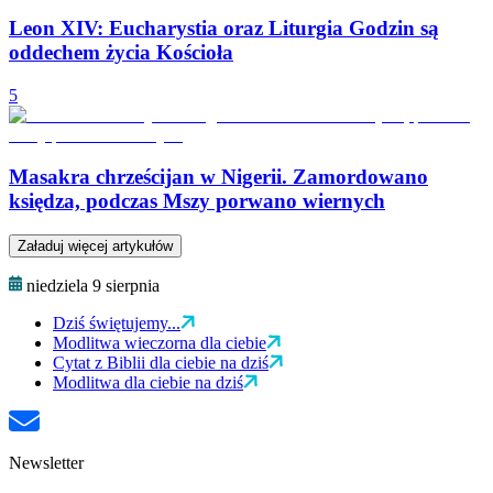
Leon XIV: Eucharystia oraz Liturgia Godzin są
oddechem życia Kościoła
5
Masakra chrześcijan w Nigerii. Zamordowano
księdza, podczas Mszy porwano wiernych
Załaduj więcej artykułów
niedziela 9 sierpnia
Dziś świętujemy...
Modlitwa wieczorna dla ciebie
Cytat z Biblii dla ciebie na dziś
Modlitwa dla ciebie na dziś
Newsletter