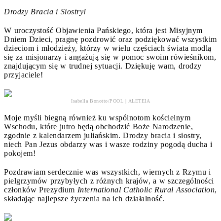
Drodzy Bracia i Siostry!
W uroczystość Objawienia Pańskiego, która jest Misyjnym
Dniem Dzieci, pragnę pozdrowić oraz podziękować wszystkim
dzieciom i młodzieży, którzy w wielu częściach świata modlą
się za misjonarzy i angażują się w pomoc swoim rówieśnikom,
znajdującym się w trudnej sytuacji. Dziękuję wam, drodzy
przyjaciele!
Isabella Bonotto/POOL | ALETEIA
Moje myśli biegną również ku wspólnotom kościelnym
Wschodu, które jutro będą obchodzić Boże Narodzenie,
zgodnie z kalendarzem juliańskim. Drodzy bracia i siostry,
niech Pan Jezus obdarzy was i wasze rodziny pogodą ducha i
pokojem!
Pozdrawiam serdecznie was wszystkich, wiernych z Rzymu i
pielgrzymów przybyłych z różnych krajów, a w szczególności
członków Prezydium
International Catholic Rural Association
,
składając najlepsze życzenia na ich działalność.