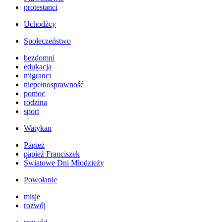
protestanci
Uchodźcy
Społeczeństwo
bezdomni
edukacja
migranci
niepełnosprawność
pomoc
rodzina
sport
Watykan
Papież
papież Franciszek
Światowe Dni Młodzieży
Powołanie
misje
rozwój