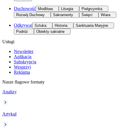
Duchowość
Modlitwa
Liturgia
Pielgrzymka
Rozwój Duchowy
Sakramenty
Święci
Wiara
Odkrywaj
Sztuka
Historia
Sanktuaria Maryjne
Podróż
Obiekty sakralne
Usługi
Newsletter
Aplikacja
Subskrypcja
Wesprzyj
Reklama
Nasze flagowe formaty
Analizy
Artykuł