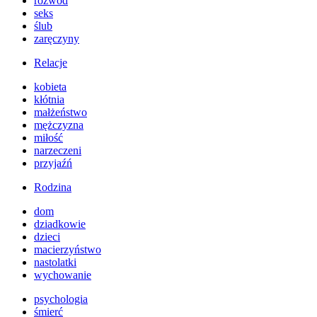
rozwód
seks
ślub
zaręczyny
Relacje
kobieta
kłótnia
małżeństwo
mężczyzna
miłość
narzeczeni
przyjaźń
Rodzina
dom
dziadkowie
dzieci
macierzyństwo
nastolatki
wychowanie
psychologia
śmierć