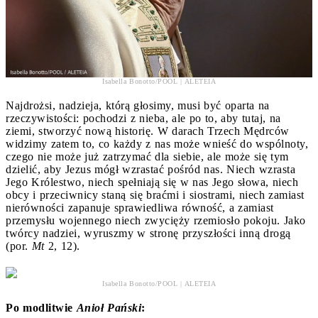
Isabella Bonotto/POOL | ALETEIA
Najdrożsi, nadzieja, którą głosimy, musi być oparta na
rzeczywistości: pochodzi z nieba, ale po to, aby tutaj, na
ziemi, stworzyć nową historię. W darach Trzech Mędrców
widzimy zatem to, co każdy z nas może wnieść do wspólnoty,
czego nie może już zatrzymać dla siebie, ale może się tym
dzielić, aby Jezus mógł wzrastać pośród nas. Niech wzrasta
Jego Królestwo, niech spełniają się w nas Jego słowa, niech
obcy i przeciwnicy staną się braćmi i siostrami, niech zamiast
nierówności zapanuje sprawiedliwa równość, a zamiast
przemysłu wojennego niech zwycięży rzemiosło pokoju. Jako
twórcy nadziei, wyruszmy w stronę przyszłości inną drogą
(por.
Mt
2, 12).
Isabella Bonotto/POOL | ALETEIA
Po modlitwie
Anioł Pański
: