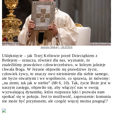
Antoine Mekary | ALETEIA
Uklęknięcie – jak Trzej Królowie przed Dzieciątkiem z
Betlejem – oznacza, również dla nas, wyznanie, że
znaleźliśmy prawdziwe człowieczeństwo, w którym jaśnieje
chwała Boga. W Jezusie objawiło się prawdziwe życie,
człowiek żywy, to znaczy owo nieistnienie dla siebie samego,
ale bycie otwartymi i we wspólnocie, co sprawia, że mówimy:
„na ziemi, tak jak w niebie” (
Mt
6, 10). Tak, życie Boże jest w
naszym zasięgu, objawiło się, aby włączyć nas w swoją
wyzwalającą dynamikę, która rozprasza lęki i pozwala nam
spotkać się w pokoju. Jest to możliwość, zaproszenie: komunia
nie może być przymusem, ale czegóż więcej można pragnąć?