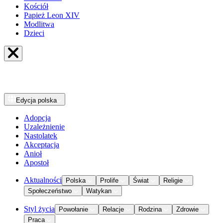
Kościół
Papież Leon XIV
Modlitwa
Dzieci
Edycja
polska
Adopcja
Uzależnienie
Nastolatek
Akceptacja
Anioł
Apostoł
Aktualności
Polska
Prolife
Świat
Religie
Społeczeństwo
Watykan
Styl życia
Powołanie
Relacje
Rodzina
Zdrowie
Praca