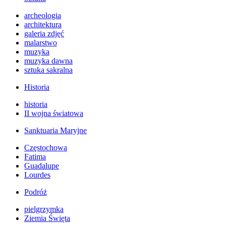
archeologia
architektura
galeria zdjęć
malarstwo
muzyka
muzyka dawna
sztuka sakralna
Historia
historia
II wojna światowa
Sanktuaria Maryjne
Częstochowa
Fatima
Guadalupe
Lourdes
Podróż
pielgrzymka
Ziemia Święta