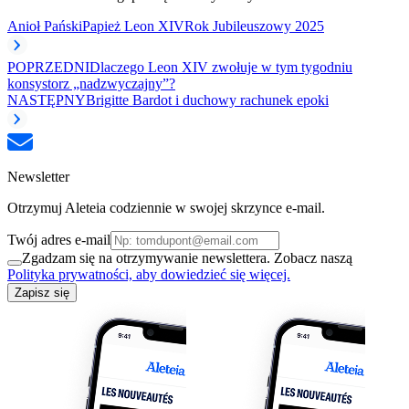
Anioł Pański
Papież Leon XIV
Rok Jubileuszowy 2025
POPRZEDNI
Dlaczego Leon XIV zwołuje w tym tygodniu
konsystorz „nadzwyczajny”?
NASTĘPNY
Brigitte Bardot i duchowy rachunek epoki
Newsletter
Otrzymuj Aleteia codziennie w swojej skrzynce e-mail.
Twój adres e-mail
Zgadzam się na otrzymywanie newslettera. Zobacz naszą
Polityka prywatności, aby dowiedzieć się więcej.
Zapisz się