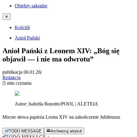
Obiekty sakralne
✕
Kościół
Anioł Pański
Anioł Pański z Leonem XIV: „Bóg się
objawił — i nie ma odwrotu”
publikacja 06.01.26
|
Redakcja
|
5
min czytania
Autor:
Isabella Bonotto/POOL | ALETEIA
Mocne słowa papieża Leona XIV na zakończenie Jubileuszu
TODO MESSAGE
Archiwizuj artykuł
TODO MESSAGE
: