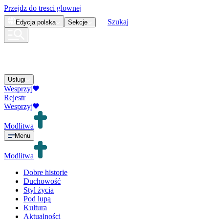
Przejdz do tresci glownej
Szukaj
Edycja
polska
Sekcje
Usługi
Wesprzyj
Rejestr
Wesprzyj
Modlitwa
Menu
Modlitwa
Dobre historie
Duchowość
Styl życia
Pod lupą
Kultura
Aktualności