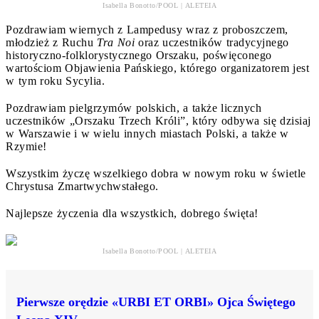
Isabella Bonotto/POOL | ALETEIA
Pozdrawiam wiernych z Lampedusy wraz z proboszczem,
młodzież z Ruchu
Tra Noi
oraz uczestników tradycyjnego
historyczno-folklorystycznego Orszaku, poświęconego
wartościom Objawienia Pańskiego, którego organizatorem jest
w tym roku Sycylia.
Pozdrawiam pielgrzymów polskich, a także licznych
uczestników „Orszaku Trzech Króli”, który odbywa się dzisiaj
w Warszawie i w wielu innych miastach Polski, a także w
Rzymie!
Wszystkim życzę wszelkiego dobra w nowym roku w świetle
Chrystusa Zmartwychwstałego.
Najlepsze życzenia dla wszystkich, dobrego święta!
Isabella Bonotto/POOL | ALETEIA
Pierwsze orędzie «URBI ET ORBI» Ojca Świętego