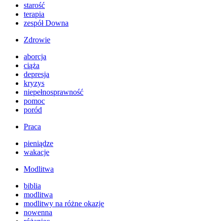
starość
terapia
zespół Downa
Zdrowie
aborcja
ciąża
depresja
kryzys
niepełnosprawność
pomoc
poród
Praca
pieniądze
wakacje
Modlitwa
biblia
modlitwa
modlitwy na różne okazje
nowenna