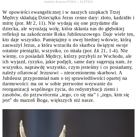
Isabella Bonotto/POOL | ALETEIA
W opowieści ewangelicznej i w naszych szopkach Trzej
Mędrcy składają Dzieciątku Jezus cenne dary: złoto, kadzidło i
mirrę (por.
Mt
2, 11). Nie wydają się one przydatne dla
dziecka, ale wyrażają wolę, która skłania nas do głębokiej
refleksji na zakończenie Roku Jubileuszowego. Daje wiele ten,
kto daje wszystko. Pamiętajmy o owej biednej wdowie, którą
zauważył Jezus, a która wrzuciła do skarbca świątyni swoje
ostatnie pieniążki, wszystko, co miała (por.
Łk
21, 1-4). Nie
wiemy, co posiadali Mędrcy, którzy przybyli ze Wschodu, ale
ich wyjazd, ryzyko, jakie podjęli, same dary sugerują nam, że
wszystko, naprawdę wszystko, czym jesteśmy i co posiadamy,
należy ofiarować Jezusowi – nieocenionemu skarbowi. A
Jubileusz przypomniał nam o tej sprawiedliwości opartej na
darmowości: ma on w sobie pierwotne wezwanie do
reorganizacji wspólnego życia, do redystrybucji ziemi i
zasobów, do przywrócenia „tego, co się ma” i „tego, kim się
jest” do marzeń Boga, większych niż nasze.