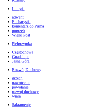
różaniec
Liturgia
adwent
Eucharystia
komentarz do Pisma
pogrzeb
Wielki Post
Pielgrzymka
Częstochowa
Guadalupe
Jasna Góra
Rozwój Duchowy
grzech
nawrócenie
powołanie
rozwój duchowy
wiara
Sakramenty