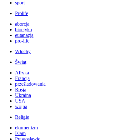
sport
Prolife
aborcja
bioetyka
eutanazja
pro-life
Włochy
Świat
Afryka
Francja
prześladowania
Rosja
Ukraina
USA
wojna
Religie
ekumenizm
Islam
Prawosławie