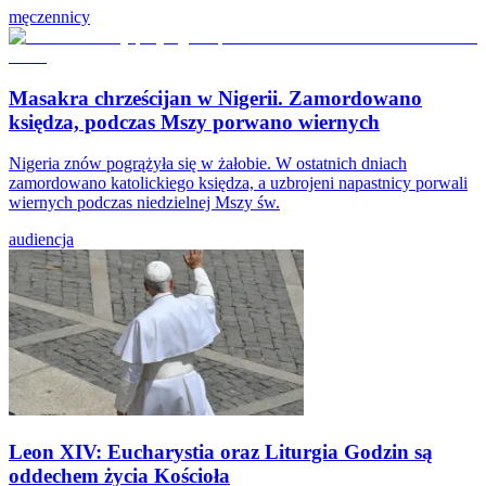
męczennicy
Masakra chrześcijan w Nigerii. Zamordowano
księdza, podczas Mszy porwano wiernych
Nigeria znów pogrążyła się w żałobie. W ostatnich dniach
zamordowano katolickiego księdza, a uzbrojeni napastnicy porwali
wiernych podczas niedzielnej Mszy św.
audiencja
Leon XIV: Eucharystia oraz Liturgia Godzin są
oddechem życia Kościoła