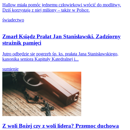
Hallow miała pomóc jednemu człowiekowi wrócić do modlitwy.
Dziś korzystają z niej miliony – także w Polsce.
świadectwo
Zmarł Ksiądz Prałat Jan Stanisławski. Zadziorny
strażnik pamięci
Jutro odbędzie się pogrzeb śp. ks. prałata Jana Stanisławskiego,
kanonika seniora Kapituły Katedralnej i...
sumienie
Z woli Bożej czy z woli lidera? Przemoc duchowa