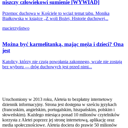
niszczy człowiekowi sumienie [WYWIAD]
Przemoc duchowa w Kościele to wciąż temat tabu. Monika
Białkowska w książce „Z woli Bożej. Historie duchowej...
macierzyństwo
Można być karmelitanką, mając męża i dzieci? Ona
jest
Katolicy, którzy nie czują powołania zakonnego, wcale nie zostają
bez wyboru — dróg duchowych jest przed nimi...
Uruchomiony w 2013 roku, Aleteia to bezpłatny internetowy
dziennik informacyjny. Strona jest dostępna w sześciu językach
(francuskim, angielskim, portugalskim, hiszpańskim, polskim i
słoweńskim). Każdego miesiąca ponad 10 milionów czytelników
korzysta z Aletei poprzez jej stronę internetową, aplikację oraz
media społecznościowe. Aleteia dociera do prawie 50 milionów