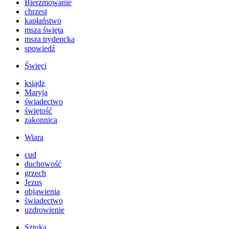
Bierzmowanie
chrzest
kapłaństwo
msza święta
msza trydencka
spowiedź
Święci
ksiądz
Maryja
świadectwo
świętość
zakonnica
Wiara
cud
duchowość
grzech
Jezus
objawienia
świadectwo
uzdrowienie
Sztuka