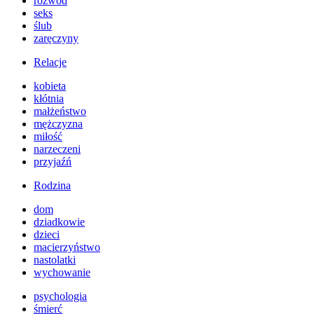
rozwód
seks
ślub
zaręczyny
Relacje
kobieta
kłótnia
małżeństwo
mężczyzna
miłość
narzeczeni
przyjaźń
Rodzina
dom
dziadkowie
dzieci
macierzyństwo
nastolatki
wychowanie
psychologia
śmierć