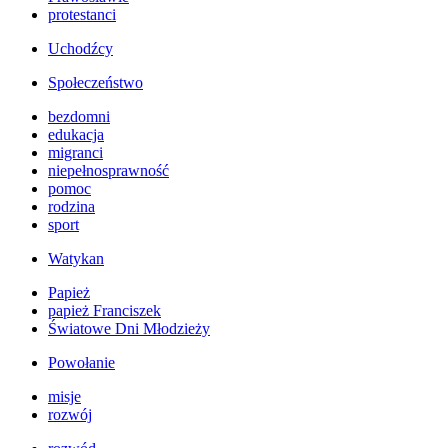
protestanci
Uchodźcy
Społeczeństwo
bezdomni
edukacja
migranci
niepełnosprawność
pomoc
rodzina
sport
Watykan
Papież
papież Franciszek
Światowe Dni Młodzieży
Powołanie
misje
rozwój