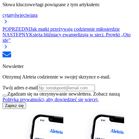
Słowa kluczowe/tagi powiązane z tym artykułem:
cytaty
święci
wiara
POPRZEDNI
Jak matki przeżywają codziennie miłosierdzie
NASTĘPNY
Księża bliźniacy ewangelizują w sieci. Projekt „Oto
idę”
Newsletter
Otrzymuj Aleteia codziennie w swojej skrzynce e-mail.
Twój adres e-mail
Zgadzam się na otrzymywanie newslettera. Zobacz naszą
Polityka prywatności, aby dowiedzieć się więcej.
Zapisz się