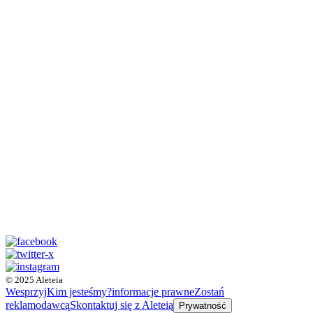
© 2025 Aleteia
Wesprzyj
Kim jesteśmy?
informacje prawne
Zostań
reklamodawcą
Skontaktuj się z Aleteią
Prywatność