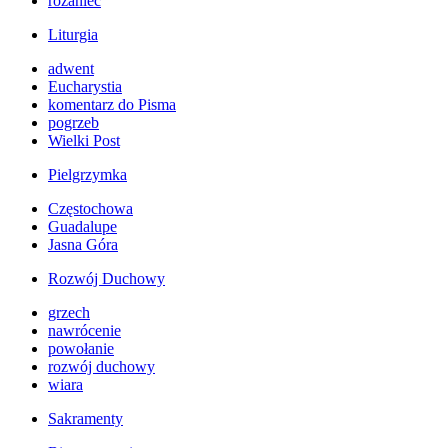
różaniec
Liturgia
adwent
Eucharystia
komentarz do Pisma
pogrzeb
Wielki Post
Pielgrzymka
Częstochowa
Guadalupe
Jasna Góra
Rozwój Duchowy
grzech
nawrócenie
powołanie
rozwój duchowy
wiara
Sakramenty