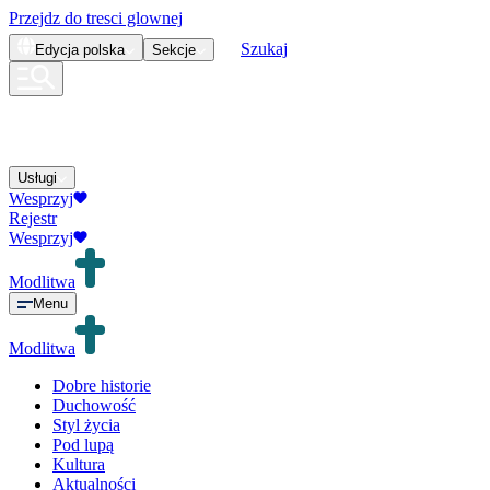
Przejdz do tresci glownej
Szukaj
Edycja
polska
Sekcje
Usługi
Wesprzyj
Rejestr
Wesprzyj
Modlitwa
Menu
Modlitwa
Dobre historie
Duchowość
Styl życia
Pod lupą
Kultura
Aktualności