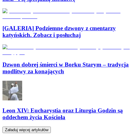
[GALERIA] Podziemne dzwony z cmentarzy
katyńskich. Zobacz i posłuchaj
Dzwon dobrej śmierci w Borku Starym – tradycja
modlitwy za konających
Leon XIV: Eucharystia oraz Liturgia Godzin są
oddechem życia Kościoła
Załaduj więcej artykułów