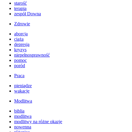
starość
terapia
zespół Downa
Zdrowie
aborcja
ciąża
depresja
kryzys
niepełnosprawność
pomoc
poród
Praca
pieniądze
wakacje
Modlitwa
biblia
modlitwa
modlitwy na różne okazje
nowenna