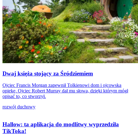
Dwaj księża stojący za Śródziemiem
Ojciec Francis Morgan zapewnił Tolkienowi dom i ojcowską
opiekę. Ojciec Robert Murray dał mu słowa, dzięki którym mógł
opisać to, co stworzył.
rozwój duchowy
Hallow: ta aplikacja do modlitwy wyprzedziła
TikToka!