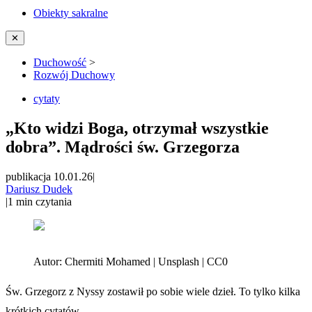
Obiekty sakralne
✕
Duchowość
>
Rozwój Duchowy
cytaty
„Kto widzi Boga, otrzymał wszystkie
dobra”. Mądrości św. Grzegorza
publikacja 10.01.26
|
Dariusz Dudek
|
1
min czytania
Autor:
Chermiti Mohamed | Unsplash | CC0
Św. Grzegorz z Nyssy zostawił po sobie wiele dzieł. To tylko kilka
krótkich cytatów.