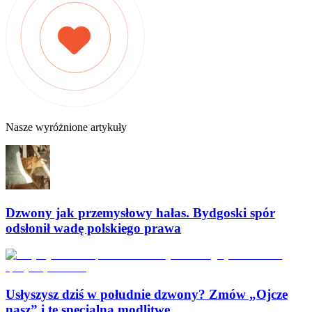
Nasze wyróżnione artykuły
Dzwony jak przemysłowy hałas. Bydgoski spór
odsłonił wadę polskiego prawa
Usłyszysz dziś w południe dzwony? Zmów „Ojcze
nasz” i tę specjalną modlitwę