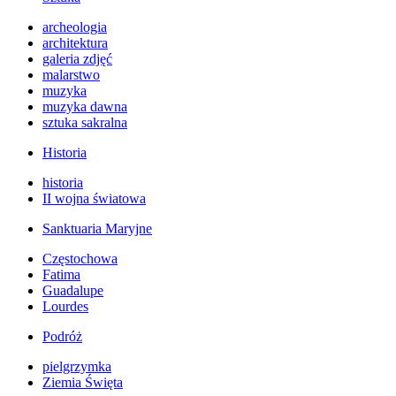
archeologia
architektura
galeria zdjęć
malarstwo
muzyka
muzyka dawna
sztuka sakralna
Historia
historia
II wojna światowa
Sanktuaria Maryjne
Częstochowa
Fatima
Guadalupe
Lourdes
Podróż
pielgrzymka
Ziemia Święta