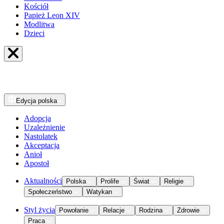
Kościół
Papież Leon XIV
Modlitwa
Dzieci
Edycja
polska
Adopcja
Uzależnienie
Nastolatek
Akceptacja
Anioł
Apostoł
Aktualności
Polska
Prolife
Świat
Religie
Społeczeństwo
Watykan
Styl życia
Powołanie
Relacje
Rodzina
Zdrowie
Praca