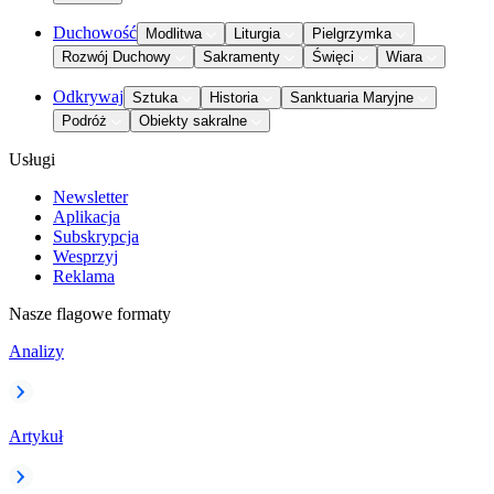
Duchowość
Modlitwa
Liturgia
Pielgrzymka
Rozwój Duchowy
Sakramenty
Święci
Wiara
Odkrywaj
Sztuka
Historia
Sanktuaria Maryjne
Podróż
Obiekty sakralne
Usługi
Newsletter
Aplikacja
Subskrypcja
Wesprzyj
Reklama
Nasze flagowe formaty
Analizy
Artykuł