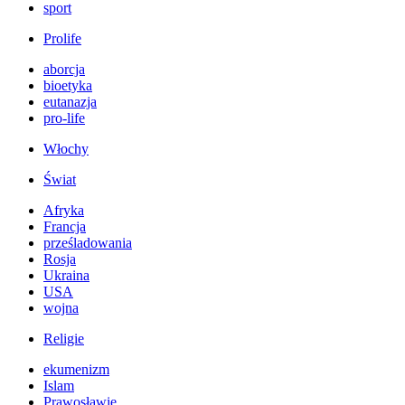
sport
Prolife
aborcja
bioetyka
eutanazja
pro-life
Włochy
Świat
Afryka
Francja
prześladowania
Rosja
Ukraina
USA
wojna
Religie
ekumenizm
Islam
Prawosławie