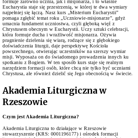
formuje zarówno ucznia, jak i misjonarza, i to właśnie
Eucharystia staje się przestrzenią, w której te dwa wymiary
najpełniej się łączą. Nasz kurs „Misterium Eucharystii”
pomaga zgłębić temat roku „Uczniowie-misjonarze”, gdyż
umacnia fundament uczniostwa, czyli głęboką więź z
Chrystusem obecnym w Eucharystii. Uczy sztuki celebracji,
która formuje ducha i wrażliwość misjonarza. Ożywia
pragnienie dzielenia się wiarą, rodzące się z głębokiego
doświadczenia liturgii, daje perspektywę Kościoła
powszechnego, otwierając uczestników na szerszy wymiar
misji. Wyposaża on do świadomego prowadzenia innych ku
spotkaniu z Bogiem. W ten sposób kurs staje się realnym
narzędziem formacji osób, które chcą nie tylko być uczniami
Chrystusa, ale również dzielić się Jego obecnością w świecie.
Akademia Liturgiczna w
Rzeszowie
Czym jest Akademia Liturgiczna?
Akademia Liturgiczna to działające w Rzeszowie
stowarzyszenie (KRS: 0001196177) i ośrodek formacji