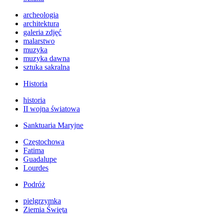
archeologia
architektura
galeria zdjęć
malarstwo
muzyka
muzyka dawna
sztuka sakralna
Historia
historia
II wojna światowa
Sanktuaria Maryjne
Częstochowa
Fatima
Guadalupe
Lourdes
Podróż
pielgrzymka
Ziemia Święta