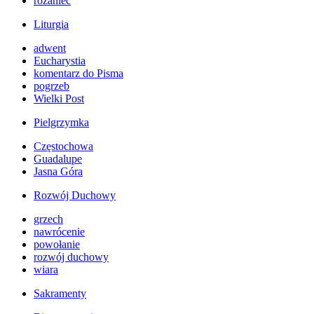
różaniec
Liturgia
adwent
Eucharystia
komentarz do Pisma
pogrzeb
Wielki Post
Pielgrzymka
Częstochowa
Guadalupe
Jasna Góra
Rozwój Duchowy
grzech
nawrócenie
powołanie
rozwój duchowy
wiara
Sakramenty