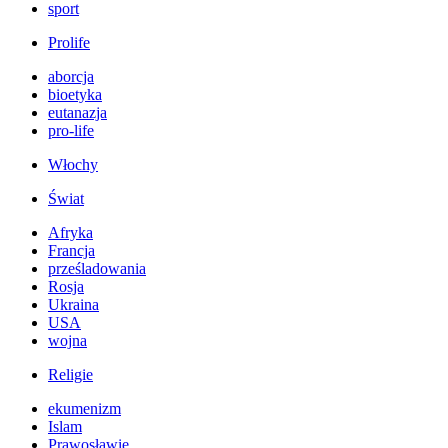
sport
Prolife
aborcja
bioetyka
eutanazja
pro-life
Włochy
Świat
Afryka
Francja
prześladowania
Rosja
Ukraina
USA
wojna
Religie
ekumenizm
Islam
Prawosławie