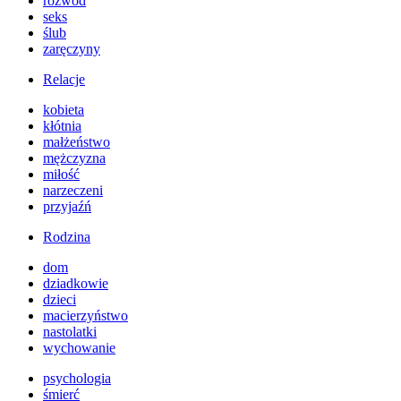
rozwód
seks
ślub
zaręczyny
Relacje
kobieta
kłótnia
małżeństwo
mężczyzna
miłość
narzeczeni
przyjaźń
Rodzina
dom
dziadkowie
dzieci
macierzyństwo
nastolatki
wychowanie
psychologia
śmierć