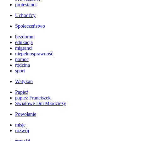
protestanci
Uchodźcy
Społeczeństwo
bezdomni
edukacja
migranci
niepełnosprawność
pomoc
rodzina
sport
Watykan
Papież
papież Franciszek
Światowe Dni Młodzieży
Powołanie
misje
rozwój