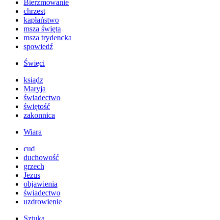
Bierzmowanie
chrzest
kapłaństwo
msza święta
msza trydencka
spowiedź
Święci
ksiądz
Maryja
świadectwo
świętość
zakonnica
Wiara
cud
duchowość
grzech
Jezus
objawienia
świadectwo
uzdrowienie
Sztuka