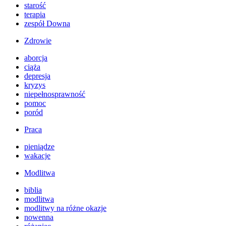
starość
terapia
zespół Downa
Zdrowie
aborcja
ciąża
depresja
kryzys
niepełnosprawność
pomoc
poród
Praca
pieniądze
wakacje
Modlitwa
biblia
modlitwa
modlitwy na różne okazje
nowenna