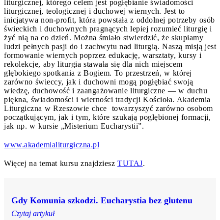
liturgicznej, którego celem jest pogłębianie świadomości
liturgicznej, teologicznej i duchowej wiernych. Jest to
inicjatywa non-profit, która powstała z oddolnej potrzeby osób
świeckich i duchownych pragnących lepiej rozumieć liturgię i
żyć nią na co dzień. Można śmiało stwierdzić, że skupiamy
ludzi pełnych pasji do i zachwytu nad liturgią. Naszą misją jest
formowanie wiernych poprzez edukację, warsztaty, kursy i
rekolekcje, aby liturgia stawała się dla nich miejscem
głębokiego spotkania z Bogiem. To przestrzeń, w której
zarówno świeccy, jak i duchowni mogą pogłębiać swoją
wiedzę, duchowość i zaangażowanie liturgiczne — w duchu
piękna, świadomości i wierności tradycji Kościoła. Akademia
Liturgiczna w Rzeszowie chce towarzyszyć zarówno osobom
początkującym, jak i tym, które szukają pogłębionej formacji,
jak np. w kursie „Misterium Eucharystii”.
www.akademialiturgiczna.pl
Więcej na temat kursu znajdziesz
TUTAJ
.
Gdy Komunia szkodzi. Eucharystia bez glutenu
Czytaj artykuł