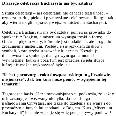
Dlaczego celebracja Eucharystii ma być sztuką?
Sztuka celebracji – ars celebrandi nie oznacza teatralności –
oznacza mądre, piękne i przemyślane celebrowanie liturgii, tak
aby wierni mogli naprawdę wejść w misterium Eucharystii.
Celebracja Eucharystii ma być sztuką, ponieważ prowadzi do
spotkania z Bogiem, a misterium wymaga troski o formę.
Odsłania piękno wiary, które nie jest dodatkiem, ale drogą do
zrozumienia misterium. Posługuje się językiem znaków i
symboli, które trzeba stosować z kunsztem. Kształtuje
duchowość i wspólnotę, dlatego wymaga harmonii i
wewnętrznej logiki a poza tym jest przecież świętą służbą,
której nie można wykonywać byle jak.
⁠Hasło tegorocznego roku duszpasterskiego to „Uczniowie-
misjonarze”. Jak ten kurs może pomóc w zgłębieniu tej
tematyki?
Tegoroczne hasło „Uczniowie-misjonarze” podkreśla, że każdy
ochrzczony jest wezwany nie tylko do osobistego
naśladowania Chrystusa, ale także do dzielenia się wiarą i do
prowadzenia innych ku spotkaniu z Bogiem. Kurs „Misterium
Eucharystii” idealnie wpisuje się w tę perspektywę, ponieważ