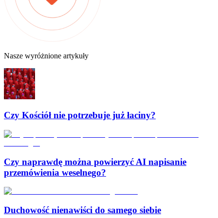
Nasze wyróżnione artykuły
Czy Kościół nie potrzebuje już łaciny?
Czy naprawdę można powierzyć AI napisanie
przemówienia weselnego?
Duchowość nienawiści do samego siebie