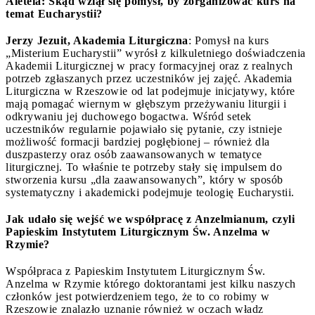
Aleteia: Skąd wziął się pomysł, by zorganizować kurs na
temat Eucharystii?
Jerzy Jezuit, Akademia Liturgiczna
: Pomysł na kurs
„Misterium Eucharystii” wyrósł z kilkuletniego doświadczenia
Akademii Liturgicznej w pracy formacyjnej oraz z realnych
potrzeb zgłaszanych przez uczestników jej zajęć. Akademia
Liturgiczna w Rzeszowie od lat podejmuje inicjatywy, które
mają pomagać wiernym w głębszym przeżywaniu liturgii i
odkrywaniu jej duchowego bogactwa. Wśród setek
uczestników regularnie pojawiało się pytanie, czy istnieje
możliwość formacji bardziej pogłębionej – również dla
duszpasterzy oraz osób zaawansowanych w tematyce
liturgicznej. To właśnie te potrzeby stały się impulsem do
stworzenia kursu „dla zaawansowanych”, który w sposób
systematyczny i akademicki podejmuje teologię Eucharystii.
Jak udało się wejść we współpracę z Anzelmianum, czyli
Papieskim Instytutem Liturgicznym Św. Anzelma w
Rzymie?
Współpraca z Papieskim Instytutem Liturgicznym Św.
Anzelma w Rzymie którego doktorantami jest kilku naszych
członków jest potwierdzeniem tego, że to co robimy w
Rzeszowie znalazło uznanie również w oczach władz