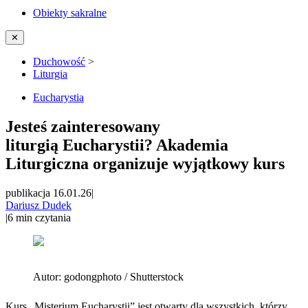
Obiekty sakralne
✕
Duchowość
>
Liturgia
Eucharystia
Jesteś zainteresowany
liturgią Eucharystii? Akademia
Liturgiczna organizuje wyjątkowy kurs
publikacja 16.01.26
|
Dariusz Dudek
|
6
min czytania
Autor:
godongphoto / Shutterstock
Kurs „Misterium Eucharystii” jest otwarty dla wszystkich, którzy