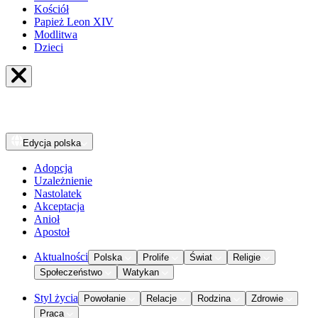
Kościół
Papież Leon XIV
Modlitwa
Dzieci
Edycja
polska
Adopcja
Uzależnienie
Nastolatek
Akceptacja
Anioł
Apostoł
Aktualności
Polska
Prolife
Świat
Religie
Społeczeństwo
Watykan
Styl życia
Powołanie
Relacje
Rodzina
Zdrowie
Praca