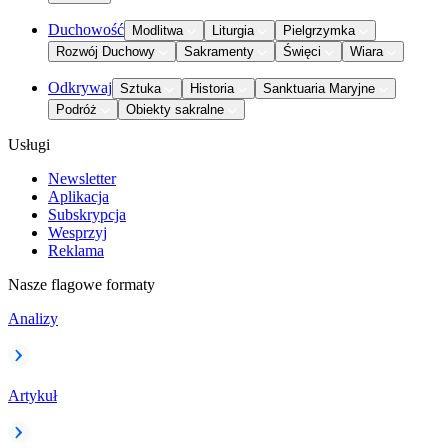
Duchowość
Modlitwa
Liturgia
Pielgrzymka
Rozwój Duchowy
Sakramenty
Święci
Wiara
Odkrywaj
Sztuka
Historia
Sanktuaria Maryjne
Podróż
Obiekty sakralne
Usługi
Newsletter
Aplikacja
Subskrypcja
Wesprzyj
Reklama
Nasze flagowe formaty
Analizy
Artykuł