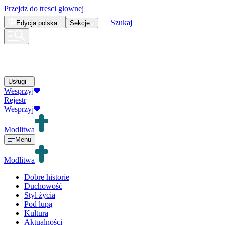
Przejdz do tresci glownej
Szukaj
Edycja
polska
Sekcje
Usługi
Wesprzyj
Rejestr
Wesprzyj
Modlitwa
Menu
Modlitwa
Dobre historie
Duchowość
Styl życia
Pod lupą
Kultura
Aktualności