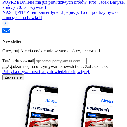
POPRZEDNI
Nie ma już prawdziwych królów. Prof. Jacek Bartyzel
kończy 70. lat [wywiad]
NASTĘPNY
Zmarł kamerdyner 3 papieży. To on podtrzymywał
rannego Jana Pawła II
Newsletter
Otrzymuj Aleteia codziennie w swojej skrzynce e-mail.
Twój adres e-mail
Zgadzam się na otrzymywanie newslettera. Zobacz naszą
Polityka prywatności, aby dowiedzieć się więcej.
Zapisz się