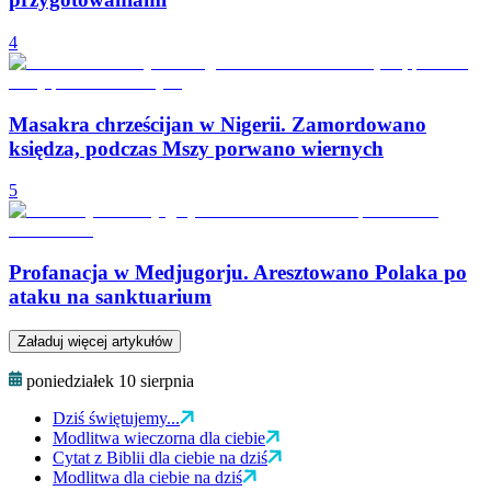
4
Masakra chrześcijan w Nigerii. Zamordowano
księdza, podczas Mszy porwano wiernych
5
Profanacja w Medjugorju. Aresztowano Polaka po
ataku na sanktuarium
Załaduj więcej artykułów
poniedziałek 10 sierpnia
Dziś świętujemy...
Modlitwa wieczorna dla ciebie
Cytat z Biblii dla ciebie na dziś
Modlitwa dla ciebie na dziś