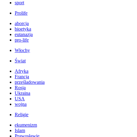
sport
Prolife
aborcja
bioetyka
eutanazja
pro-life
Włochy
Świat
Afryka
Francja
prześladowania
Rosja
Ukraina
USA
wojna
Religie
ekumenizm
Islam
Prawosławie