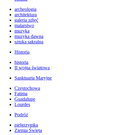
archeologia
architektura
galeria zdjęć
malarstwo
muzyka
muzyka dawna
sztuka sakralna
Historia
historia
II wojna światowa
Sanktuaria Maryjne
Częstochowa
Fatima
Guadalupe
Lourdes
Podróż
pielgrzymka
Ziemia Święta