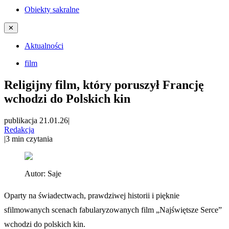
Obiekty sakralne
✕
Aktualności
film
Religijny film, który poruszył Francję
wchodzi do Polskich kin
publikacja 21.01.26
|
Redakcja
|
3
min czytania
Autor:
Saje
Oparty na świadectwach, prawdziwej historii i pięknie
sfilmowanych scenach fabularyzowanych film „Najświętsze Serce”
wchodzi do polskich kin.