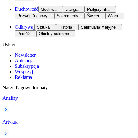
Duchowość
Modlitwa
Liturgia
Pielgrzymka
Rozwój Duchowy
Sakramenty
Święci
Wiara
Odkrywaj
Sztuka
Historia
Sanktuaria Maryjne
Podróż
Obiekty sakralne
Usługi
Newsletter
Aplikacja
Subskrypcja
Wesprzyj
Reklama
Nasze flagowe formaty
Analizy
Artykuł