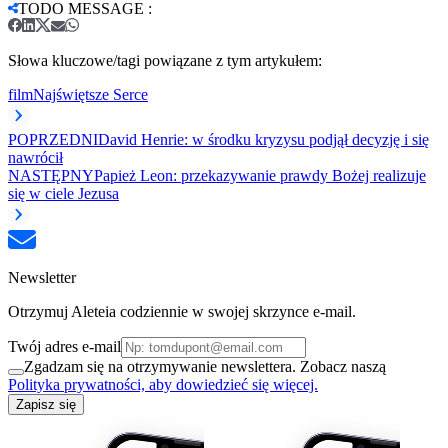
TODO MESSAGE
:
Słowa kluczowe/tagi powiązane z tym artykułem:
film
Najświętsze Serce
POPRZEDNI
David Henrie: w środku kryzysu podjął decyzję i się
nawrócił
NASTĘPNY
Papież Leon: przekazywanie prawdy Bożej realizuje
się w ciele Jezusa
Newsletter
Otrzymuj Aleteia codziennie w swojej skrzynce e-mail.
Twój adres e-mail
Zgadzam się na otrzymywanie newslettera. Zobacz naszą
Polityka prywatności, aby dowiedzieć się więcej.
Zapisz się