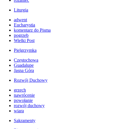
różaniec
Liturgia
adwent
Eucharystia
komentarz do Pisma
pogrzeb
Wielki Post
Pielgrzymka
Częstochowa
Guadalupe
Jasna Góra
Rozwój Duchowy
grzech
nawrócenie
powołanie
rozwój duchowy
wiara
Sakramenty