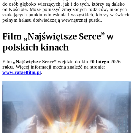
do osób głęboko wierzących, jak i do tych, którzy są daleko
od Kościoła. Może poruszyć zmęczonych rodziców, młodych
szukających punktu odniesienia i wszystkich, którzy w świecie
pełnym hałasu doświadczają wewnętrznej pustki.
Film „Najświętsze Serce” w
polskich kinach
Film
„Najświętsze Serce”
wejdzie do kin
20 lutego 2026
roku
. Więcej informacji można znaleźć na stronie:
www.rafaelfilm.pl
.