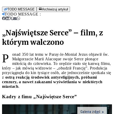
TODO MESSAGE
Archiwizuj artykuł
TODO MESSAGE
:
„Najświętsze Serce” – film, z
którym walczono
P
onad 350 lat temu w Paray-le-Monial Jezus objawił św.
Małgorzacie Marii Alacoque swoje Serce płonące
miłością do człowieka. To orędzie stało się kanwą filmu,
który – jak mówią widzowie – „obudził Francję”. Produkcja
przyciągnęła do kin tysiące osób, ale jednocześnie spotkała się
z
ostrą reakcją środowisk antyreligijnych, próbami
cenzury, a nawet zakazami wyświetlania w niektórych
miastach
.
Kadry z fimu „Najświętsze Serce”
Galeria zdjęć