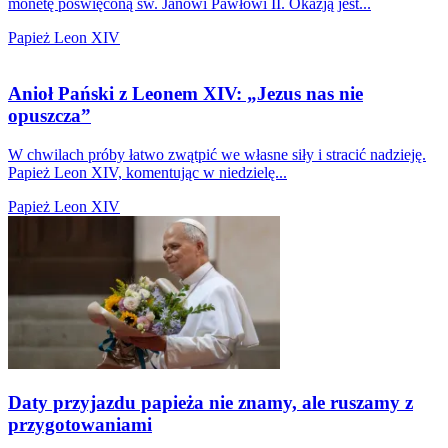
monetę poświęconą św. Janowi Pawłowi II. Okazją jest...
Papież Leon XIV
Anioł Pański z Leonem XIV: „Jezus nas nie
opuszcza”
W chwilach próby łatwo zwątpić we własne siły i stracić nadzieję.
Papież Leon XIV, komentując w niedzielę...
Papież Leon XIV
Daty przyjazdu papieża nie znamy, ale ruszamy z
przygotowaniami