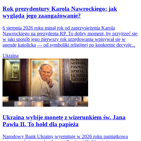
Rok prezydentury Karola Nawrockiego: jak
wygląda jego zaangażowanie?
6 sierpnia 2026 roku minął rok od zaprzysiężenia Karola
Nawrockiego na prezydenta RP. To dobry moment, by przyjrzeć się,
w jaki sposób jego pierwszy rok urzędowania wpisywał się w
agendę katolicką — od symboliki religijnej po konkretne decyzje...
Ukraina
Ukraina wybije monetę z wizerunkiem św. Jana
Pawła II. To hołd dla papieża
Narodowy Bank Ukrainy wyemituje w 2026 roku pamiątkową