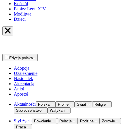
Kościół
Papież Leon XIV
Modlitwa
Dzieci
Edycja
polska
Adopcja
Uzależnienie
Nastolatek
Akceptacja
Anioł
Apostoł
Aktualności
Polska
Prolife
Świat
Religie
Społeczeństwo
Watykan
Styl życia
Powołanie
Relacje
Rodzina
Zdrowie
Praca