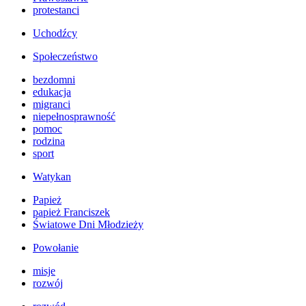
protestanci
Uchodźcy
Społeczeństwo
bezdomni
edukacja
migranci
niepełnosprawność
pomoc
rodzina
sport
Watykan
Papież
papież Franciszek
Światowe Dni Młodzieży
Powołanie
misje
rozwój