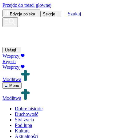
Przejdz do tresci glownej
Szukaj
Edycja
polska
Sekcje
Usługi
Wesprzyj
Rejestr
Wesprzyj
Modlitwa
Menu
Modlitwa
Dobre historie
Duchowość
Styl życia
Pod lupą
Kultura
Aktualności