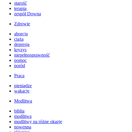
starość
terapia
zespół Downa
Zdrowie
aborcja
ciąża
depresja
kryzys
niepełnosprawność
pomoc
poród
Praca
pieniądze
wakacje
Modlitwa
biblia
modlitwa
modlitwy na różne okazje
nowenna