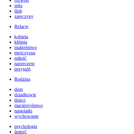
rozwód
seks
ślub
zaręczyny
Relacje
kobieta
kłótnia
małżeństwo
mężczyzna
miłość
narzeczeni
przyjaźń
Rodzina
dom
dziadkowie
dzieci
macierzyństwo
nastolatki
wychowanie
psychologia
śmierć