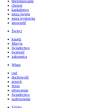
Bierzmowanie
chrzest
kapłaństwo
msza święta
msza trydencka
spowiedź
Święci
ksiądz
Maryja
świadectwo
świętość
zakonnica
Wiara
cud
duchowość
grzech
Jezus
objawienia
świadectwo
uzdrowienie
Sztuka