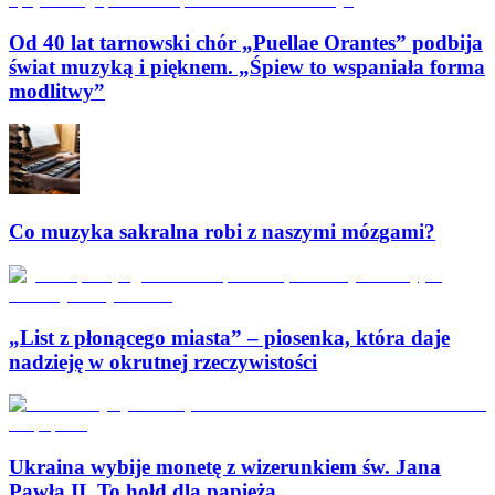
Od 40 lat tarnowski chór „Puellae Orantes” podbija
świat muzyką i pięknem. „Śpiew to wspaniała forma
modlitwy”
Co muzyka sakralna robi z naszymi mózgami?
„List z płonącego miasta” – piosenka, która daje
nadzieję w okrutnej rzeczywistości
Ukraina wybije monetę z wizerunkiem św. Jana
Pawła II. To hołd dla papieża