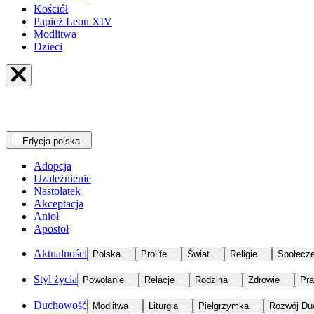
Kościół
Papież Leon XIV
Modlitwa
Dzieci
Edycja
polska
Adopcja
Uzależnienie
Nastolatek
Akceptacja
Anioł
Apostoł
Aktualności
Polska
Prolife
Świat
Religie
Społecz
Styl życia
Powołanie
Relacje
Rodzina
Zdrowie
Pr
Duchowość
Modlitwa
Liturgia
Pielgrzymka
Rozwój Du