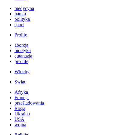
medycyna
nauka
polityka
sport
Prolife
aborcja
bioetyka
eutanazja
pro-life
Włochy
Świat
Afryka
Francja
prześladowania
Rosja
Ukraina
USA
wojna
Religie