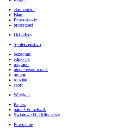
ekumenizm
Islam
Prawosławie
protestanci
Uchodźcy
Społeczeństwo
bezdomni
edukacja
migranci
niepełnosprawność
pomoc
rodzina
sport
Watykan
Papież
papież Franciszek
Światowe Dni Młodzieży
Powołanie