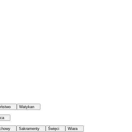
eństwo
Watykan
aca
chowy
Sakramenty
Święci
Wiara