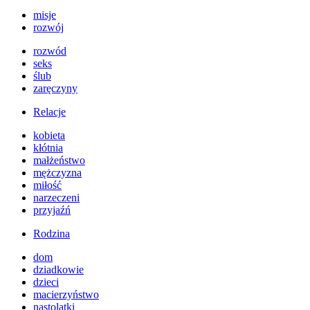
misje
rozwój
rozwód
seks
ślub
zaręczyny
Relacje
kobieta
kłótnia
małżeństwo
mężczyzna
miłość
narzeczeni
przyjaźń
Rodzina
dom
dziadkowie
dzieci
macierzyństwo
nastolatki