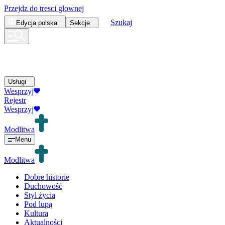
Przejdz do tresci glownej
Szukaj
Edycja
polska
Sekcje
Usługi
Wesprzyj
Rejestr
Wesprzyj
Modlitwa
Menu
Modlitwa
Dobre historie
Duchowość
Styl życia
Pod lupą
Kultura
Aktualności