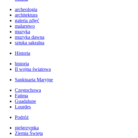
archeologia
architektura
galeria zdjęć
malarstwo
muzyka
muzyka dawna
sztuka sakralna
Historia
historia
II wojna światowa
Sanktuaria Maryjne
Częstochowa
Fatima
Guadalupe
Lourdes
Podróż
pielgrzymka
Ziemia Święta