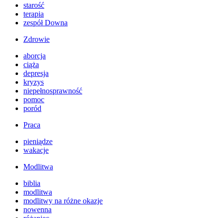
starość
terapia
zespół Downa
Zdrowie
aborcja
ciąża
depresja
kryzys
niepełnosprawność
pomoc
poród
Praca
pieniądze
wakacje
Modlitwa
biblia
modlitwa
modlitwy na różne okazje
nowenna