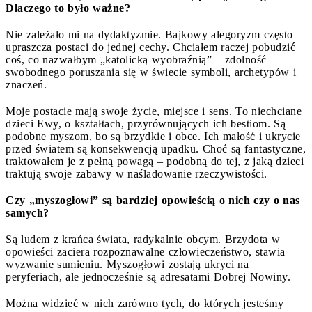
Dlaczego to było ważne?
Nie zależało mi na dydaktyzmie. Bajkowy alegoryzm często
upraszcza postaci do jednej cechy. Chciałem raczej pobudzić
coś, co nazwałbym „katolicką wyobraźnią” – zdolność
swobodnego poruszania się w świecie symboli, archetypów i
znaczeń.
Moje postacie mają swoje życie, miejsce i sens. To niechciane
dzieci Ewy, o kształtach, przyrównujących ich bestiom. Są
podobne myszom, bo są brzydkie i obce. Ich małość i ukrycie
przed światem są konsekwencją upadku. Choć są fantastyczne,
traktowałem je z pełną powagą – podobną do tej, z jaką dzieci
traktują swoje zabawy w naśladowanie rzeczywistości.
Czy „myszogłowi” są bardziej opowieścią o nich czy o nas
samych?
Są ludem z krańca świata, radykalnie obcym. Brzydota w
opowieści zaciera rozpoznawalne człowieczeństwo, stawia
wyzwanie sumieniu. Myszogłowi zostają ukryci na
peryferiach, ale jednocześnie są adresatami Dobrej Nowiny.
Można widzieć w nich zarówno tych, do których jesteśmy