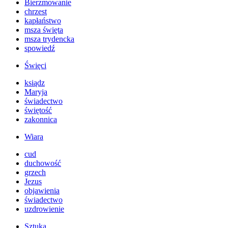
Bierzmowanie
chrzest
kapłaństwo
msza święta
msza trydencka
spowiedź
Święci
ksiądz
Maryja
świadectwo
świętość
zakonnica
Wiara
cud
duchowość
grzech
Jezus
objawienia
świadectwo
uzdrowienie
Sztuka