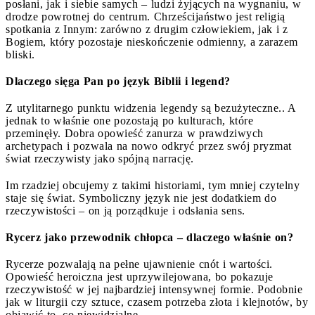
posłani, jak i siebie samych – ludzi żyjących na wygnaniu, w
drodze powrotnej do centrum. Chrześcijaństwo jest religią
spotkania z Innym: zarówno z drugim człowiekiem, jak i z
Bogiem, który pozostaje nieskończenie odmienny, a zarazem
bliski.
Dlaczego sięga Pan po język Biblii i legend?
Z utylitarnego punktu widzenia legendy są bezużyteczne.. A
jednak to właśnie one pozostają po kulturach, które
przeminęły. Dobra opowieść zanurza w prawdziwych
archetypach i pozwala na nowo odkryć przez swój pryzmat
świat rzeczywisty jako spójną narrację.
Im rzadziej obcujemy z takimi historiami, tym mniej czytelny
staje się świat. Symboliczny język nie jest dodatkiem do
rzeczywistości – on ją porządkuje i odsłania sens.
Rycerz jako przewodnik chłopca – dlaczego właśnie on?
Rycerze pozwalają na pełne ujawnienie cnót i wartości.
Opowieść heroiczna jest uprzywilejowana, bo pokazuje
rzeczywistość w jej najbardziej intensywnej formie. Podobnie
jak w liturgii czy sztuce, czasem potrzeba złota i klejnotów, by
objawić to, co niewidzialne.