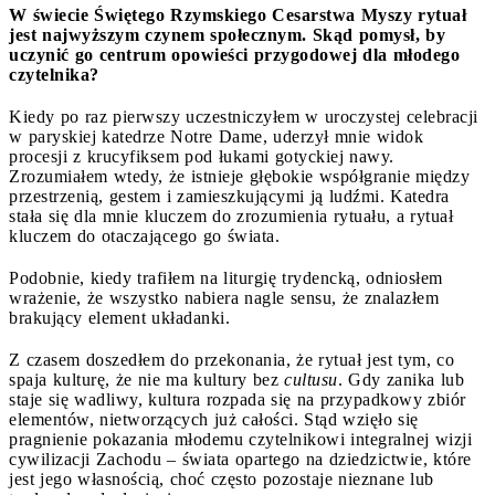
W świecie Świętego Rzymskiego Cesarstwa Myszy rytuał
jest najwyższym czynem społecznym. Skąd pomysł, by
uczynić go centrum opowieści przygodowej dla młodego
czytelnika?
Kiedy po raz pierwszy uczestniczyłem w uroczystej celebracji
w paryskiej katedrze Notre Dame, uderzył mnie widok
procesji z krucyfiksem pod łukami gotyckiej nawy.
Zrozumiałem wtedy, że istnieje głębokie współgranie między
przestrzenią, gestem i zamieszkującymi ją ludźmi. Katedra
stała się dla mnie kluczem do zrozumienia rytuału, a rytuał
kluczem do otaczającego go świata.
Podobnie, kiedy trafiłem na liturgię trydencką, odniosłem
wrażenie, że wszystko nabiera nagle sensu, że znalazłem
brakujący element układanki.
Z czasem doszedłem do przekonania, że rytuał jest tym, co
spaja kulturę, że nie ma kultury bez
cultusu
. Gdy zanika lub
staje się wadliwy, kultura rozpada się na przypadkowy zbiór
elementów, nietworzących już całości. Stąd wzięło się
pragnienie pokazania młodemu czytelnikowi integralnej wizji
cywilizacji Zachodu – świata opartego na dziedzictwie, które
jest jego własnością, choć często pozostaje nieznane lub