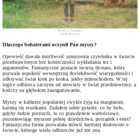
Autor z książką
Jakub Bednarz
Dlaczego bohaterami uczynił Pan myszy?
Opowieść dawała możliwość zanurzenia czytelnika w świecie
przedstawionym bez konieczności wykładania tez i
argumentów. Fantastyczne postacie tworzą dystans, który
pozwala uspokoić wewnętrzną dociekliwość wiarygodności i
odkrywać świat krok po kroku, jakby mimochodem. W tej
logice odbiorca zaczyna od niewiary w świat przedstawiony, a
kończy na głębokim zaangażowaniu.
Myszy w kulturze popularnej zwykle żyją na marginesie,
karmią się resztkami. Zadałem sobie pytanie, co by było,
gdyby ludzie porzucili, to co prawdziwie wartościowe,
pozostawiając myszom pełnię dziedzictwa, porządek i sens?
Fantastyczna forma pozwalała mówić bardziej dosłownie o
świecie, którego wielu odbiorców już nie zna.