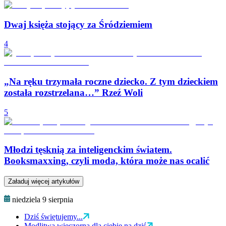
Dwaj księża stojący za Śródziemiem
4
„Na ręku trzymała roczne dziecko. Z tym dzieckiem
została rozstrzelana…” Rzeź Woli
5
Młodzi tęsknią za inteligenckim światem.
Booksmaxxing, czyli moda, która może nas ocalić
Załaduj więcej artykułów
niedziela 9 sierpnia
Dziś świętujemy...
Modlitwa wieczorna dla ciebie na dziś