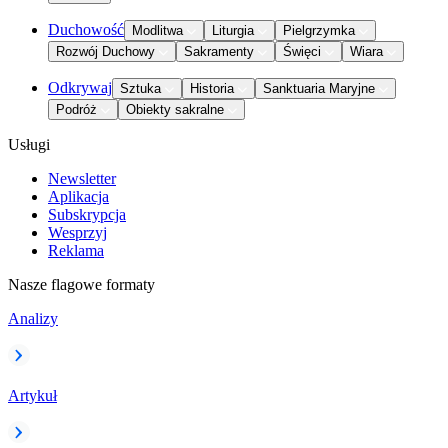
Duchowość
Modlitwa
Liturgia
Pielgrzymka
Rozwój Duchowy
Sakramenty
Święci
Wiara
Odkrywaj
Sztuka
Historia
Sanktuaria Maryjne
Podróż
Obiekty sakralne
Usługi
Newsletter
Aplikacja
Subskrypcja
Wesprzyj
Reklama
Nasze flagowe formaty
Analizy
Artykuł