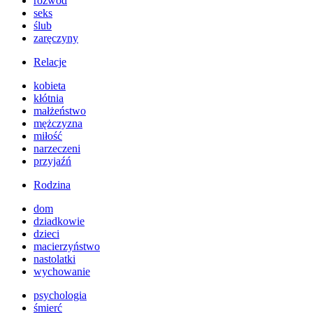
rozwód
seks
ślub
zaręczyny
Relacje
kobieta
kłótnia
małżeństwo
mężczyzna
miłość
narzeczeni
przyjaźń
Rodzina
dom
dziadkowie
dzieci
macierzyństwo
nastolatki
wychowanie
psychologia
śmierć