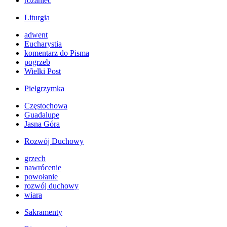
różaniec
Liturgia
adwent
Eucharystia
komentarz do Pisma
pogrzeb
Wielki Post
Pielgrzymka
Częstochowa
Guadalupe
Jasna Góra
Rozwój Duchowy
grzech
nawrócenie
powołanie
rozwój duchowy
wiara
Sakramenty