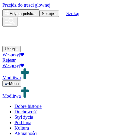
Przejdz do tresci glownej
Szukaj
Edycja
polska
Sekcje
Usługi
Wesprzyj
Rejestr
Wesprzyj
Modlitwa
Menu
Modlitwa
Dobre historie
Duchowość
Styl życia
Pod lupą
Kultura
Aktualności