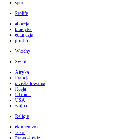
sport
Prolife
aborcja
bioetyka
eutanazja
pro-life
Włochy
Świat
Afryka
Francja
prześladowania
Rosja
Ukraina
USA
wojna
Religie
ekumenizm
Islam
Prawosławie