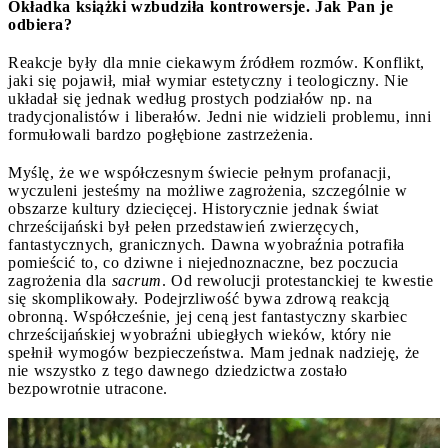
Okładka książki wzbudziła kontrowersje. Jak Pan je
odbiera?
Reakcje były dla mnie ciekawym źródłem rozmów. Konflikt,
jaki się pojawił, miał wymiar estetyczny i teologiczny. Nie
układał się jednak według prostych podziałów np. na
tradycjonalistów i liberałów. Jedni nie widzieli problemu, inni
formułowali bardzo pogłębione zastrzeżenia.
Myślę, że we współczesnym świecie pełnym profanacji,
wyczuleni jesteśmy na możliwe zagrożenia, szczególnie w
obszarze kultury dziecięcej. Historycznie jednak świat
chrześcijański był pełen przedstawień zwierzęcych,
fantastycznych, granicznych. Dawna wyobraźnia potrafiła
pomieścić to, co dziwne i niejednoznaczne, bez poczucia
zagrożenia dla
sacrum
. Od rewolucji protestanckiej te kwestie
się skomplikowały. Podejrzliwość bywa zdrową reakcją
obronną. Współcześnie, jej ceną jest fantastyczny skarbiec
chrześcijańskiej wyobraźni ubiegłych wieków, który nie
spełnił wymogów bezpieczeństwa. Mam jednak nadzieję, że
nie wszystko z tego dawnego dziedzictwa zostało
bezpowrotnie utracone.