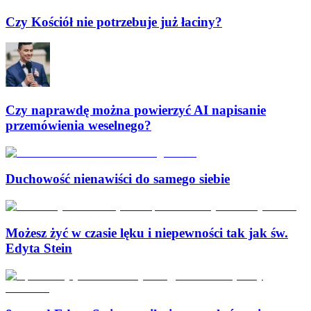
Czy Kościół nie potrzebuje już łaciny?
Czy naprawdę można powierzyć AI napisanie
przemówienia weselnego?
Duchowość nienawiści do samego siebie
Możesz żyć w czasie lęku i niepewności tak jak św.
Edyta Stein