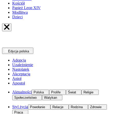
Kościół
Papież Leon XIV
Modlitwa
Dzieci
Edycja
polska
Adopcja
Uzależnienie
Nastolatek
Akceptacja
Anioł
Apostoł
Aktualności
Polska
Prolife
Świat
Religie
Społeczeństwo
Watykan
Styl życia
Powołanie
Relacje
Rodzina
Zdrowie
Praca