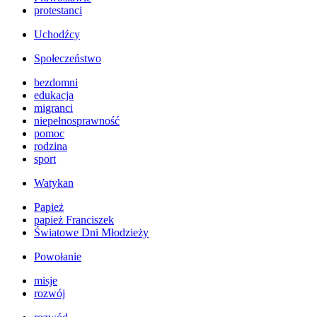
protestanci
Uchodźcy
Społeczeństwo
bezdomni
edukacja
migranci
niepełnosprawność
pomoc
rodzina
sport
Watykan
Papież
papież Franciszek
Światowe Dni Młodzieży
Powołanie
misje
rozwój