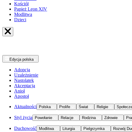
Kościół
Papież Leon XIV
Modlitwa
Dzieci
Edycja
polska
Adopcja
Uzależnienie
Nastolatek
Akceptacja
Anioł
Apostoł
Aktualności
Polska
Prolife
Świat
Religie
Społecz
Styl życia
Powołanie
Relacje
Rodzina
Zdrowie
Pr
Duchowość
Modlitwa
Liturgia
Pielgrzymka
Rozwój Du