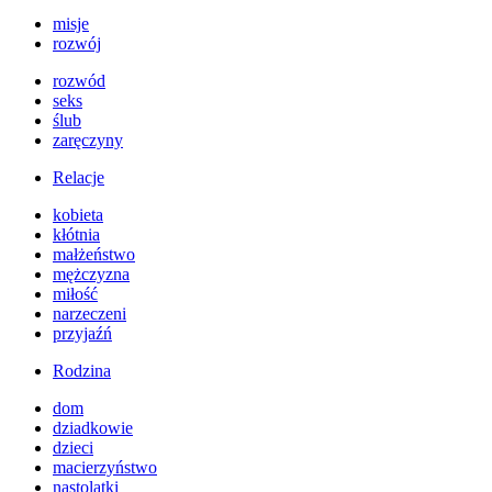
misje
rozwój
rozwód
seks
ślub
zaręczyny
Relacje
kobieta
kłótnia
małżeństwo
mężczyzna
miłość
narzeczeni
przyjaźń
Rodzina
dom
dziadkowie
dzieci
macierzyństwo
nastolatki