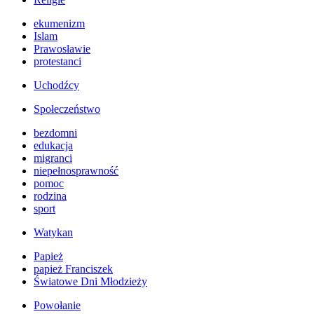
ekumenizm
Islam
Prawosławie
protestanci
Uchodźcy
Społeczeństwo
bezdomni
edukacja
migranci
niepełnosprawność
pomoc
rodzina
sport
Watykan
Papież
papież Franciszek
Światowe Dni Młodzieży
Powołanie