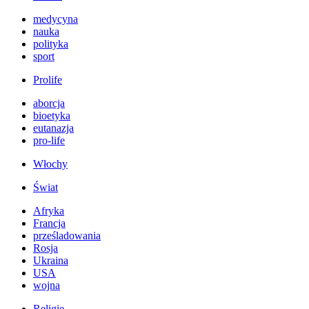
medycyna
nauka
polityka
sport
Prolife
aborcja
bioetyka
eutanazja
pro-life
Włochy
Świat
Afryka
Francja
prześladowania
Rosja
Ukraina
USA
wojna
Religie