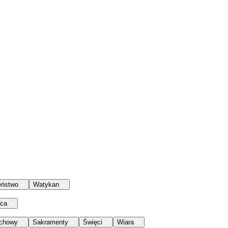
eństwo
Watykan
aca
chowy
Sakramenty
Święci
Wiara