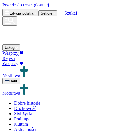
Przejdz do tresci glownej
Szukaj
Edycja
polska
Sekcje
Usługi
Wesprzyj
Rejestr
Wesprzyj
Modlitwa
Menu
Modlitwa
Dobre historie
Duchowość
Styl życia
Pod lupą
Kultura
Aktualności