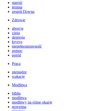
starość
terapia
zespół Downa
Zdrowie
aborcja
ciąża
depresja
kryzys
niepełnosprawność
pomoc
poród
Praca
pieniądze
wakacje
Modlitwa
biblia
modlitwa
modlitwy na różne okazje
nowenna