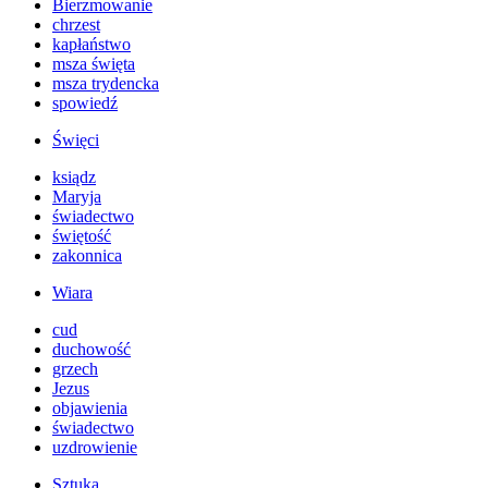
Bierzmowanie
chrzest
kapłaństwo
msza święta
msza trydencka
spowiedź
Święci
ksiądz
Maryja
świadectwo
świętość
zakonnica
Wiara
cud
duchowość
grzech
Jezus
objawienia
świadectwo
uzdrowienie
Sztuka