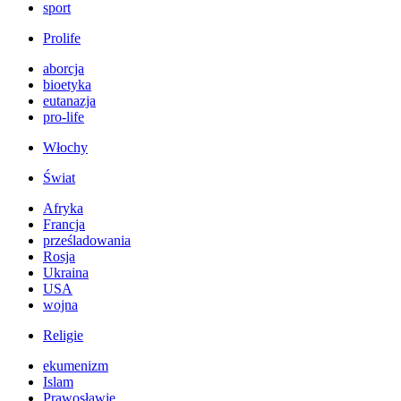
sport
Prolife
aborcja
bioetyka
eutanazja
pro-life
Włochy
Świat
Afryka
Francja
prześladowania
Rosja
Ukraina
USA
wojna
Religie
ekumenizm
Islam
Prawosławie