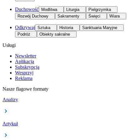
Duchowość
Modlitwa
Liturgia
Pielgrzymka
Rozwój Duchowy
Sakramenty
Święci
Wiara
Odkrywaj
Sztuka
Historia
Sanktuaria Maryjne
Podróż
Obiekty sakralne
Usługi
Newsletter
Aplikacja
Subskrypcja
Wesprzyj
Reklama
Nasze flagowe formaty
Analizy
Artykuł