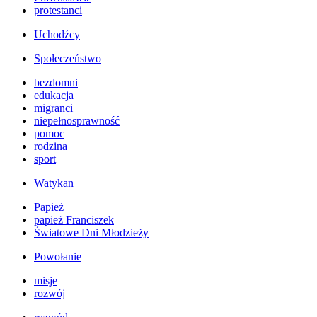
protestanci
Uchodźcy
Społeczeństwo
bezdomni
edukacja
migranci
niepełnosprawność
pomoc
rodzina
sport
Watykan
Papież
papież Franciszek
Światowe Dni Młodzieży
Powołanie
misje
rozwój