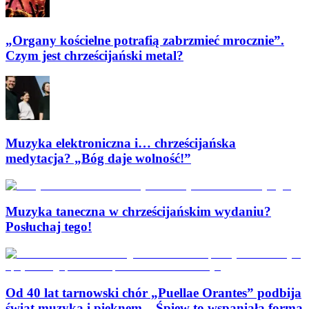
„Organy kościelne potrafią zabrzmieć mrocznie”.
Czym jest chrześcijański metal?
Muzyka elektroniczna i… chrześcijańska
medytacja? „Bóg daje wolność!”
Muzyka taneczna w chrześcijańskim wydaniu?
Posłuchaj tego!
Od 40 lat tarnowski chór „Puellae Orantes” podbija
świat muzyką i pięknem. „Śpiew to wspaniała forma