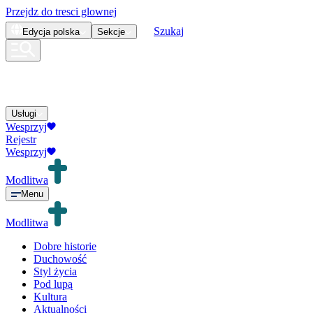
Przejdz do tresci glownej
Szukaj
Edycja
polska
Sekcje
Usługi
Wesprzyj
Rejestr
Wesprzyj
Modlitwa
Menu
Modlitwa
Dobre historie
Duchowość
Styl życia
Pod lupą
Kultura
Aktualności