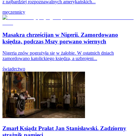
z najbardziej rozpoznawalnych amerykańskich...
męczennicy
Masakra chrześcijan w Nigerii. Zamordowano
księdza, podczas Mszy porwano wiernych
Nigeria znów pogrążyła się w żałobie. W ostatnich dniach
zamordowano katolickiego księdza, a uzbrojeni...
świadectwo
Zmarł Ksiądz Prałat Jan Stanisławski. Zadziorny
strażnik pamięci