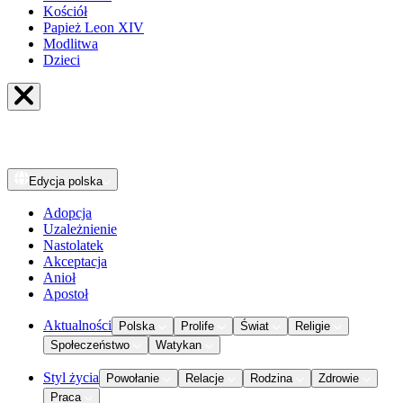
Kościół
Papież Leon XIV
Modlitwa
Dzieci
Edycja
polska
Adopcja
Uzależnienie
Nastolatek
Akceptacja
Anioł
Apostoł
Aktualności
Polska
Prolife
Świat
Religie
Społeczeństwo
Watykan
Styl życia
Powołanie
Relacje
Rodzina
Zdrowie
Praca