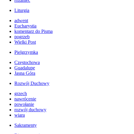
różaniec
Liturgia
adwent
Eucharystia
komentarz do Pisma
pogrzeb
Wielki Post
Pielgrzymka
Częstochowa
Guadalupe
Jasna Góra
Rozwój Duchowy
grzech
nawrócenie
powołanie
rozwój duchowy
wiara
Sakramenty