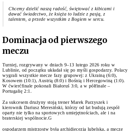
Chcemy dzielić naszą radość, świętować z kibicami i
dawać świadectwo, że księża to ludzie z pasją, z
talentem, a przede wszystkim z Bogiem w sercu.
Dominacja od pierwszego
meczu
Turniej, rozgrywany w dniach 9–13 lutego 2026 roku w
Lublinie, od początku układał się po myśli gospodarzy. Polacy
wygrali wszystkie mecze fazy grupowej: z Ukrainą (6:0),
Kosowem (10:1), Austrią (8:0) i Bośnią i Hercegowiną (1:0).
W ćwierćfinale pokonali Białoruś 3:0, a w półfinale –
Portugalię 2:1.
Za sukcesem drużyny stoją trener Marek Parzyszek i
kierownik Dariusz Meresiński, którzy od lat budują zespół
oparty nie tylko na sportowych umiejętnościach, ale i na
braterskiej wspólnocie.G
ospodarzem mistrzostw była archidiecezja lubelska, a mecze