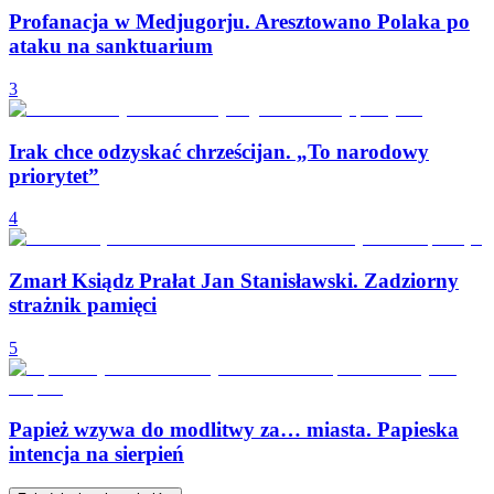
Profanacja w Medjugorju. Aresztowano Polaka po
ataku na sanktuarium
3
Irak chce odzyskać chrześcijan. „To narodowy
priorytet”
4
Zmarł Ksiądz Prałat Jan Stanisławski. Zadziorny
strażnik pamięci
5
Papież wzywa do modlitwy za… miasta. Papieska
intencja na sierpień