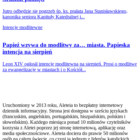
Jutro odbędzie się pogrzeb śp. ks. prałata Jana Stanisławskiego,
kanonika seniora Kapituły Katedralnej i...
Intencje modlitewne
Papież wzywa do modlitwy za… miasta. Papieska
intencja na sierpień
Leon XIV ogłosił intencję modlitewną na sierpień. Prosi o modlitwę
za ewangelizację w miastach i o Kościół...
Uruchomiony w 2013 roku, Aleteia to bezpłatny internetowy
dziennik informacyjny. Strona jest dostępna w sześciu językach
(francuskim, angielskim, portugalskim, hiszpańskim, polskim i
słoweńskim). Każdego miesiąca ponad 10 milionów czytelników
korzysta z Aletei poprzez jej stronę internetową, aplikację oraz
media społecznościowe. Aleteia dociera do prawie 50 milionów
osób na całym świecie, co czyni ją jednym z liderów katolickich