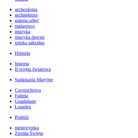
archeologia
architektura
galeria zdjęć
malarstwo
muzyka
muzyka dawna
sztuka sakralna
Historia
historia
II wojna światowa
Sanktuaria Maryjne
Częstochowa
Fatima
Guadalupe
Lourdes
Podróż
pielgrzymka
Ziemia Święta