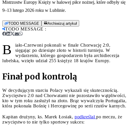
Mistrzostw Europy Księży w halowej piłce nożnej, które odbyły się
9–13 lutego 2026 roku w Lublinie.
TODO MESSAGE
Archiwizuj artykuł
TODO MESSAGE
:
B
iało-Czerwoni pokonali w finale Chorwację 2:0,
sięgając po dziesiąte złoto w historii turnieju. W
wydarzeniu, którego gospodarzem była archidiecezja
lubelska, wzięło udział 255 księżyz 18 krajów Europy.
Finał pod kontrolą
W decydującym starciu Polacy wykazali się skutecznością.
Zwycięstwo 2:0 nad Chorwatami nie pozostawiło wątpliwości,
kto w tym roku zasłużył na złoto. Brąz wywalczyła Portugalia,
która pokonała Bośnię i Hercegowinę po serii rzutów karnych.
Kapitan drużyny, ks. Marek Łosiak,
podkreślał
po meczu, że
zwycięstwo to nie tylko sportowy sukces: