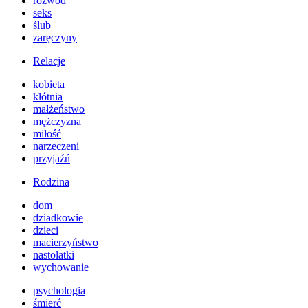
rozwód
seks
ślub
zaręczyny
Relacje
kobieta
kłótnia
małżeństwo
mężczyzna
miłość
narzeczeni
przyjaźń
Rodzina
dom
dziadkowie
dzieci
macierzyństwo
nastolatki
wychowanie
psychologia
śmierć