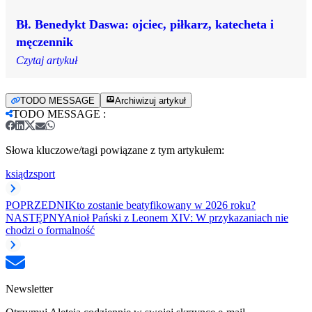
Bł. Benedykt Daswa: ojciec, piłkarz, katecheta i
męczennik
Czytaj artykuł
TODO MESSAGE
Archiwizuj artykuł
TODO MESSAGE
:
Słowa kluczowe/tagi powiązane z tym artykułem:
ksiądz
sport
POPRZEDNI
Kto zostanie beatyfikowany w 2026 roku?
NASTĘPNY
Anioł Pański z Leonem XIV: W przykazaniach nie
chodzi o formalność
Newsletter