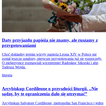
Daty przyjazdu papieża nie znamy, ale ruszamy z
przygotowaniami
Choć dokładny termin wizyty papieża Leona XIV w Polsce nie
został jeszcze ustalony, pierwsze przygotowania już się rozpoczęły.
O pielgrzymce rozmawiali wicepremier Radosław Sikorski i abp
Tadeusz Wojda.
liturgia
Arcybiskup Cordileone o przyszłości liturgii. „Nie
sądzę, by te ograniczenia dało się utrzymać”
Arcybiskup Salvatore Cordileone, metropolita San Francisco i jeden