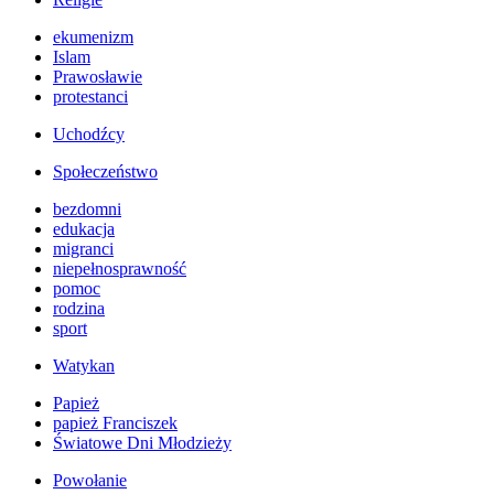
ekumenizm
Islam
Prawosławie
protestanci
Uchodźcy
Społeczeństwo
bezdomni
edukacja
migranci
niepełnosprawność
pomoc
rodzina
sport
Watykan
Papież
papież Franciszek
Światowe Dni Młodzieży
Powołanie