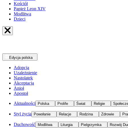
Kościół
Papież Leon XIV
Modlitwa
Dzieci
Edycja
polska
Adopcja
Uzależnienie
Nastolatek
Akceptacja
Anioł
Apostoł
Aktualności
Polska
Prolife
Świat
Religie
Społecz
Styl życia
Powołanie
Relacje
Rodzina
Zdrowie
Pr
Duchowość
Modlitwa
Liturgia
Pielgrzymka
Rozwój Du