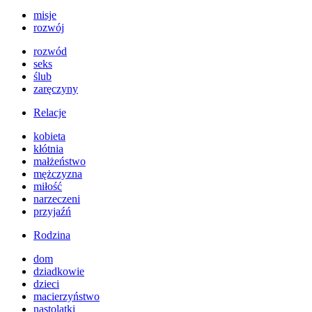
misje
rozwój
rozwód
seks
ślub
zaręczyny
Relacje
kobieta
kłótnia
małżeństwo
mężczyzna
miłość
narzeczeni
przyjaźń
Rodzina
dom
dziadkowie
dzieci
macierzyństwo
nastolatki