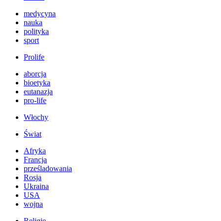
medycyna
nauka
polityka
sport
Prolife
aborcja
bioetyka
eutanazja
pro-life
Włochy
Świat
Afryka
Francja
prześladowania
Rosja
Ukraina
USA
wojna
Religie