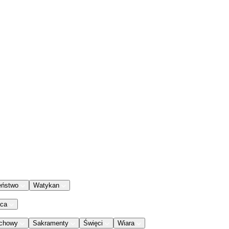
eństwo
Watykan
aca
chowy
Sakramenty
Święci
Wiara