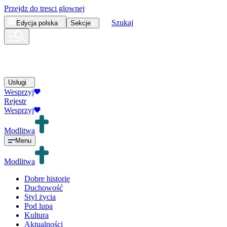
Przejdz do tresci glownej
Szukaj
Edycja
polska
Sekcje
Usługi
Wesprzyj
Rejestr
Wesprzyj
Modlitwa
Menu
Modlitwa
Dobre historie
Duchowość
Styl życia
Pod lupą
Kultura
Aktualności