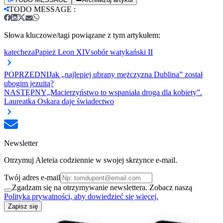
TODO MESSAGE
:
Słowa kluczowe/tagi powiązane z tym artykułem:
katecheza
Papież Leon XIV
sobór watykański II
POPRZEDNI
Jak „najlepiej ubrany mężczyzna Dublina” został
ubogim jezuitą?
NASTĘPNY
„Macierzyństwo to wspaniała droga dla kobiety”.
Laureatka Oskara daje świadectwo
Newsletter
Otrzymuj Aleteia codziennie w swojej skrzynce e-mail.
Twój adres e-mail
Zgadzam się na otrzymywanie newslettera. Zobacz naszą
Polityka prywatności, aby dowiedzieć się więcej.
Zapisz się