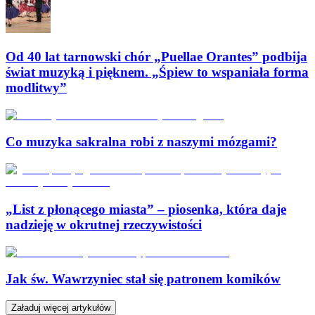
Od 40 lat tarnowski chór „Puellae Orantes” podbija
świat muzyką i pięknem. „Śpiew to wspaniała forma
modlitwy”
Co muzyka sakralna robi z naszymi mózgami?
„List z płonącego miasta” – piosenka, która daje
nadzieję w okrutnej rzeczywistości
Jak św. Wawrzyniec stał się patronem komików
Załaduj więcej artykułów