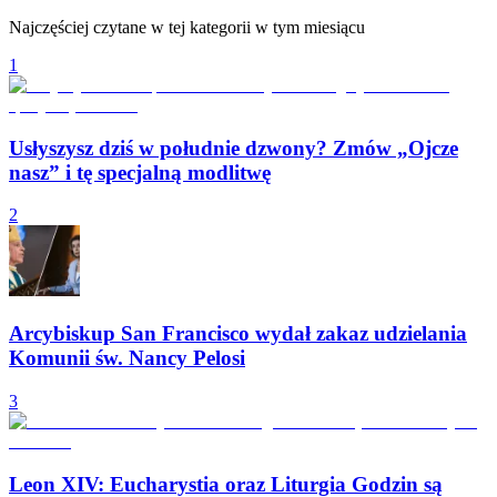
Najczęściej czytane w tej kategorii w tym miesiącu
1
Usłyszysz dziś w południe dzwony? Zmów „Ojcze
nasz” i tę specjalną modlitwę
2
Arcybiskup San Francisco wydał zakaz udzielania
Komunii św. Nancy Pelosi
3
Leon XIV: Eucharystia oraz Liturgia Godzin są