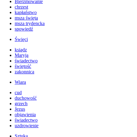
Bierzmowanie
chrzest
kapłaństwo
msza święta
msza trydencka
spowiedź
Święci
ksiądz
Maryja
świadectwo
świętość
zakonnica
Wiara
cud
duchowość
grzech
Jezus
objawienia
świadectwo
uzdrowienie
Sztuka