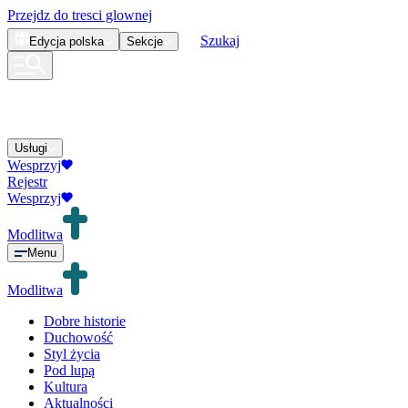
Przejdz do tresci glownej
Szukaj
Edycja
polska
Sekcje
Usługi
Wesprzyj
Rejestr
Wesprzyj
Modlitwa
Menu
Modlitwa
Dobre historie
Duchowość
Styl życia
Pod lupą
Kultura
Aktualności