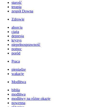
starość
terapia
zespół Downa
Zdrowie
aborcja
ciąża
depresja
kryzys
niepełnosprawność
pomoc
poród
Praca
pieniądze
wakacje
Modlitwa
biblia
modlitwa
modlitwy na różne okazje
nowenna