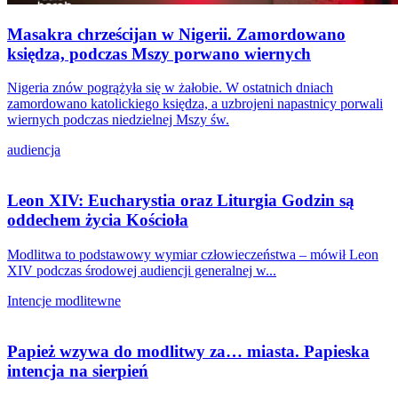
Masakra chrześcijan w Nigerii. Zamordowano
księdza, podczas Mszy porwano wiernych
Nigeria znów pogrążyła się w żałobie. W ostatnich dniach
zamordowano katolickiego księdza, a uzbrojeni napastnicy porwali
wiernych podczas niedzielnej Mszy św.
audiencja
Leon XIV: Eucharystia oraz Liturgia Godzin są
oddechem życia Kościoła
Modlitwa to podstawowy wymiar człowieczeństwa – mówił Leon
XIV podczas środowej audiencji generalnej w...
Intencje modlitewne
Papież wzywa do modlitwy za… miasta. Papieska
intencja na sierpień