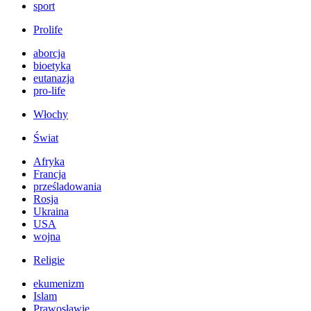
sport
Prolife
aborcja
bioetyka
eutanazja
pro-life
Włochy
Świat
Afryka
Francja
prześladowania
Rosja
Ukraina
USA
wojna
Religie
ekumenizm
Islam
Prawosławie