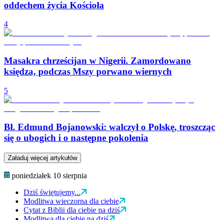
oddechem życia Kościoła
4
Masakra chrześcijan w Nigerii. Zamordowano
księdza, podczas Mszy porwano wiernych
5
Bł. Edmund Bojanowski: walczył o Polskę, troszcząc
się o ubogich i o następne pokolenia
Załaduj więcej artykułów
poniedziałek 10 sierpnia
Dziś świętujemy...
Modlitwa wieczorna dla ciebie
Cytat z Biblii dla ciebie na dziś
Modlitwa dla ciebie na dziś