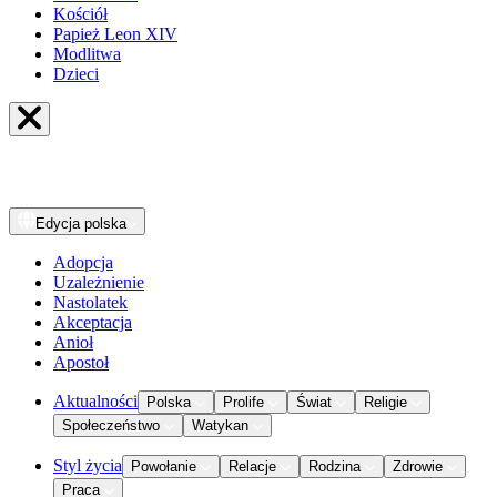
Kościół
Papież Leon XIV
Modlitwa
Dzieci
Edycja
polska
Adopcja
Uzależnienie
Nastolatek
Akceptacja
Anioł
Apostoł
Aktualności
Polska
Prolife
Świat
Religie
Społeczeństwo
Watykan
Styl życia
Powołanie
Relacje
Rodzina
Zdrowie
Praca