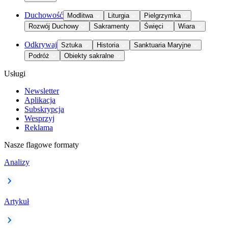
Duchowość
Modlitwa
Liturgia
Pielgrzymka
Rozwój Duchowy
Sakramenty
Święci
Wiara
Odkrywaj
Sztuka
Historia
Sanktuaria Maryjne
Podróż
Obiekty sakralne
Usługi
Newsletter
Aplikacja
Subskrypcja
Wesprzyj
Reklama
Nasze flagowe formaty
Analizy
Artykuł