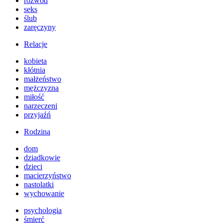
rozwód
seks
ślub
zaręczyny
Relacje
kobieta
kłótnia
małżeństwo
mężczyzna
miłość
narzeczeni
przyjaźń
Rodzina
dom
dziadkowie
dzieci
macierzyństwo
nastolatki
wychowanie
psychologia
śmierć