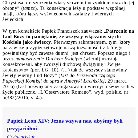
Chrystusa, do szerzenia wiary słowem i uczynkiem oraz do jej
obrony” (
tamże
). Ta konsekracja leży u podstaw wspólnej
misji, która łączy wyświęconych szafarzy i wiernych
świeckich.
W tym kontekście Papież Franciszek zauważał: „
Patrzenie na
Lud Boży to pamiętanie, że wszyscy włączamy się do
Kościoła jako świeccy
. Pierwszym sakramentem, tym, który
na zawsze przypieczętowuje naszą tożsamość i z którego
powinniśmy być zawsze dumni, jest chrzest. Poprzez niego i
przez
namaszczenie Duchem Świętym
(wierni) «zostają
konsekrowani, aby tworzyli duchową świątynię i święte
kapłaństwo» (por.
LG
, 10), (…) tak że wszyscy stanowimy
święty wierny Lud Boży” (
List do Przewodniczącego
Papieskiej Komisji do spraw Ameryki Łacińskiej
, 29 marca
2016) (List poświęcony zaangażowaniu wiernych świeckich w
życie publiczne, „L’Osservatore Romano”, wyd. polskie, nr
5(382)/2016, s. 4.).
Papież Leon XIV: Jezus wzywa nas, abyśmy byli
przyjaciółmi
Czytaj artykuł