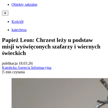
Obiekty sakralne
✕
Kościół
katecheza
Papież Leon: Chrzest leży u podstaw
misji wyświęconych szafarzy i wiernych
świeckich
publikacja 18.03.26
|
Katolicka Agencja Informacyjna
|
5
min czytania