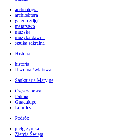
archeologia
architektura
galeria zdjęć
malarstwo
muzyka
muzyka dawna
sztuka sakralna
Historia
historia
II wojna światowa
Sanktuaria Maryjne
Częstochowa
Fatima
Guadalupe
Lourdes
Podróż
pielgrzymka
Ziemia Święta