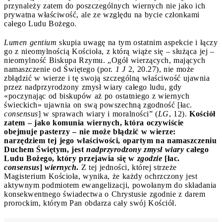
przynależy zatem do poszczególnych wiernych nie jako ich
prywatna właściwość, ale ze względu na bycie członkami
całego Ludu Bożego.
Lumen gentium
skupia uwagę na tym ostatnim aspekcie i łączy
go z nieomylnością Kościoła, z którą wiąże się – służąca jej –
nieomylność Biskupa Rzymu. „Ogół wierzących, mających
namaszczenie od Świętego (por.
1 J
2, 20.27), nie może
zbłądzić w wierze i tę swoją szczególną właściwość ujawnia
przez nadprzyrodzony zmysł wiary całego ludu, gdy
«poczynając od biskupów aż po ostatniego z wiernych
świeckich» ujawnia on swą powszechną zgodność [łac.
consensus
] w sprawach wiary i moralności” (
LG
, 12).
Kościół
zatem – jako komunia wiernych, która oczywiście
obejmuje pasterzy – nie może błądzić w wierze:
narzędziem tej jego właściwości, opartym na namaszczeniu
Duchem Świętym, jest
nadprzyrodzony zmysł wiary
całego
Ludu Bożego, który przejawia się w
zgodzie
[łac.
consensus
]
wiernych
.
Z tej jedności, której strzeże
Magisterium Kościoła, wynika, że każdy ochrzczony jest
aktywnym podmiotem ewangelizacji, powołanym do składania
konsekwentnego świadectwa o Chrystusie zgodnie z darem
prorockim, którym Pan obdarza cały swój Kościół.