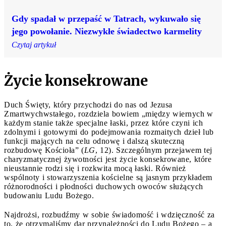
Gdy spadał w przepaść w Tatrach, wykuwało się
jego powołanie. Niezwykłe świadectwo karmelity
Czytaj artykuł
Życie konsekrowane
Duch Święty, który przychodzi do nas od Jezusa
Zmartwychwstałego, rozdziela bowiem „między wiernych w
każdym stanie także specjalne łaski, przez które czyni ich
zdolnymi i gotowymi do podejmowania rozmaitych dzieł lub
funkcji mających na celu odnowę i dalszą skuteczną
rozbudowę Kościoła” (
LG
, 12). Szczególnym przejawem tej
charyzmatycznej żywotności jest życie konsekrowane, które
nieustannie rodzi się i rozkwita mocą łaski. Również
wspólnoty i stowarzyszenia kościelne są jasnym przykładem
różnorodności i płodności duchowych owoców służących
budowaniu Ludu Bożego.
Najdrożsi, rozbudźmy w sobie świadomość i wdzięczność za
to, że otrzymaliśmy dar przynależności do Ludu Bożego – a