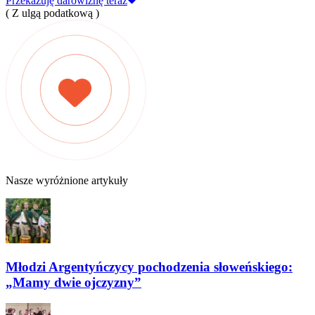
Przekazuję darowiznę teraz
( Z ulgą podatkową )
Nasze wyróżnione artykuły
Młodzi Argentyńczycy pochodzenia słoweńskiego:
„Mamy dwie ojczyzny”