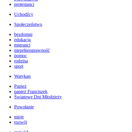
protestanci
Uchodźcy
Społeczeństwo
bezdomni
edukacja
migranci
niepełnosprawność
pomoc
rodzina
sport
Watykan
Papież
papież Franciszek
Światowe Dni Młodzieży
Powołanie
misje
rozwój