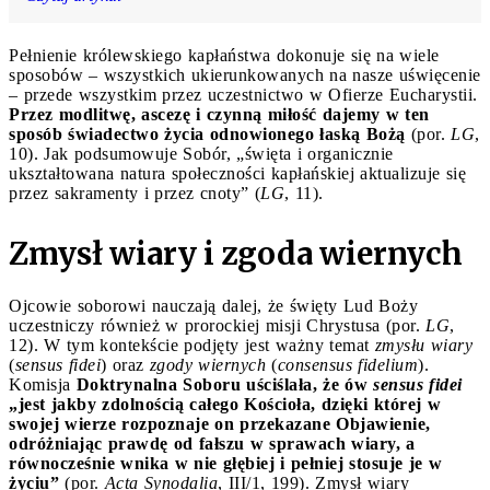
Pełnienie królewskiego kapłaństwa dokonuje się na wiele
sposobów – wszystkich ukierunkowanych na nasze uświęcenie
– przede wszystkim przez uczestnictwo w Ofierze Eucharystii.
Przez modlitwę, ascezę i czynną miłość dajemy w ten
sposób świadectwo życia odnowionego łaską Bożą
(por.
LG
,
10). Jak podsumowuje Sobór, „święta i organicznie
ukształtowana natura społeczności kapłańskiej aktualizuje się
przez sakramenty i przez cnoty” (
LG
, 11).
Zmysł wiary i zgoda wiernych
Ojcowie soborowi nauczają dalej, że święty Lud Boży
uczestniczy również w prorockiej misji Chrystusa (por.
LG
,
12). W tym kontekście podjęty jest ważny temat
zmysłu wiary
(
sensus fidei
) oraz
zgody wiernych
(
consensus fidelium
).
Komisja
Doktrynalna Soboru uściślała, że ów
sensus fidei
„jest jakby zdolnością całego Kościoła, dzięki której w
swojej wierze rozpoznaje on przekazane Objawienie,
odróżniając prawdę od fałszu w sprawach wiary, a
równocześnie wnika w nie głębiej i pełniej stosuje je w
życiu”
(por.
Acta Synodalia
, III/1, 199). Zmysł wiary