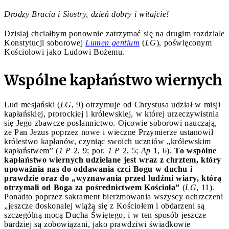
Drodzy Bracia i Siostry, dzień dobry i witajcie!
Dzisiaj chciałbym ponownie zatrzymać się na drugim rozdziale
Konstytucji soborowej
Lumen gentium
(
LG
), poświęconym
Kościołowi jako Ludowi Bożemu.
Wspólne kapłaństwo wiernych
Lud mesjański (
LG
, 9) otrzymuje od Chrystusa udział w misji
kapłańskiej, prorockiej i królewskiej, w której urzeczywistnia
się Jego zbawcze posłannictwo. Ojcowie soborowi nauczają,
że Pan Jezus poprzez nowe i wieczne Przymierze ustanowił
królestwo kapłanów, czyniąc swoich uczniów „królewskim
kapłaństwem” (
1 P
2, 9; por.
1 P
2, 5;
Ap
1, 6).
To wspólne
kapłaństwo wiernych udzielane jest wraz z chrztem, który
upoważnia nas do oddawania czci Bogu w duchu i
prawdzie oraz do „wyznawania przed ludźmi wiary, którą
otrzymali od Boga za pośrednictwem Kościoła”
(
LG
, 11).
Ponadto poprzez sakrament bierzmowania wszyscy ochrzczeni
„jeszcze doskonalej wiążą się z Kościołem i obdarzeni są
szczególną mocą Ducha Świętego, i w ten sposób jeszcze
bardziej są zobowiązani, jako prawdziwi świadkowie