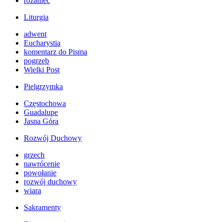
różaniec
Liturgia
adwent
Eucharystia
komentarz do Pisma
pogrzeb
Wielki Post
Pielgrzymka
Częstochowa
Guadalupe
Jasna Góra
Rozwój Duchowy
grzech
nawrócenie
powołanie
rozwój duchowy
wiara
Sakramenty