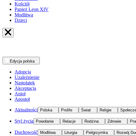
Kościół
Papież Leon XIV
Modlitwa
Dzieci
Edycja
polska
Adopcja
Uzależnienie
Nastolatek
Akceptacja
Anioł
Apostoł
Aktualności
Polska
Prolife
Świat
Religie
Społecz
Styl życia
Powołanie
Relacje
Rodzina
Zdrowie
Pr
Duchowość
Modlitwa
Liturgia
Pielgrzymka
Rozwój Du