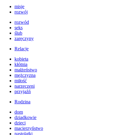
misje
rozwój
rozwód
seks
ślub
zaręczyny
Relacje
kobieta
kłótnia
małżeństwo
mężczyzna
miłość
narzeczeni
przyjaźń
Rodzina
dom
dziadkowie
dzieci
macierzyństwo
nastolatki