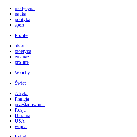
medycyna
nauka
polityka
sport
Prolife
aborcja
bioetyka
eutanazja
pro-life
Włochy
Świat
Afryka
Francja
prześladowania
Rosja
Ukraina
USA
wojna
Religie