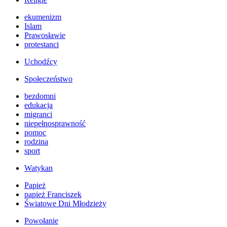
ekumenizm
Islam
Prawosławie
protestanci
Uchodźcy
Społeczeństwo
bezdomni
edukacja
migranci
niepełnosprawność
pomoc
rodzina
sport
Watykan
Papież
papież Franciszek
Światowe Dni Młodzieży
Powołanie