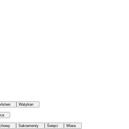
eństwo
Watykan
aca
chowy
Sakramenty
Święci
Wiara