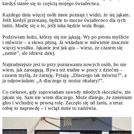
kiedyś stanie się to częścią mojego świadectwa.
Każdego dnia więcej osób mnie poznaje i widzi, że się jąkam.
Jeśli kiedyś przestanę, będzie to mocne świadectwo dla tych
ludzi. Modlę się o to, jeśli taka będzie wola Boga.
Podziwiam ludzi, którzy się nie jąkają. Wy po prostu myślicie
i mówicie – a słowa płyną. Ja wkładam w mówienie znacznie
więcej wysiłku. Jąkanie jest jak gra – wiesz, że czasem się
„zatnie”, ale idziesz dalej.
Najtrudniejsze jest to przy poznawaniu nowych osób, bo nie
wiem, jak zareagują. Bywa też trudne w pracy z dziećmi –
czasem myślą, że żartuję. Pytają: „Dlaczego tak mówisz?”, a
ja odpowiadam: „A dlaczego ty nosisz okulary?”.
Co ciekawe, gdy zapowiadam zawody młodych skoczków, nie
jąkam się. Sam nie wiem dlaczego. Może dlatego, że zmieniam
głos i wchodzę w pewną rolę. Zaczęło się od żartu, a teraz
robię to naprawdę – i wciąż mnie to zadziwia.