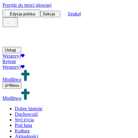
Przejdz do tresci glownej
Szukaj
Edycja
polska
Sekcje
Usługi
Wesprzyj
Rejestr
Wesprzyj
Modlitwa
Menu
Modlitwa
Dobre historie
Duchowość
Styl życia
Pod lupą
Kultura
Aktualności