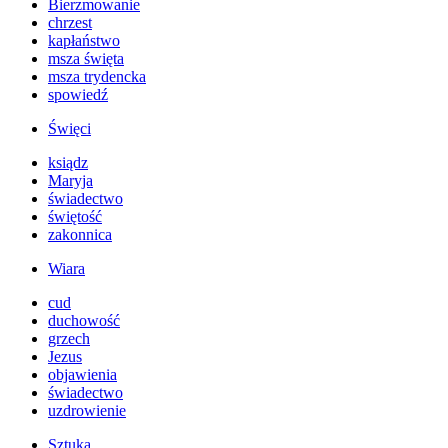
Bierzmowanie
chrzest
kapłaństwo
msza święta
msza trydencka
spowiedź
Święci
ksiądz
Maryja
świadectwo
świętość
zakonnica
Wiara
cud
duchowość
grzech
Jezus
objawienia
świadectwo
uzdrowienie
Sztuka