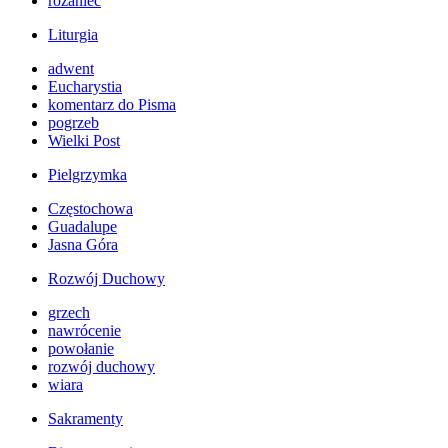
różaniec
Liturgia
adwent
Eucharystia
komentarz do Pisma
pogrzeb
Wielki Post
Pielgrzymka
Częstochowa
Guadalupe
Jasna Góra
Rozwój Duchowy
grzech
nawrócenie
powołanie
rozwój duchowy
wiara
Sakramenty