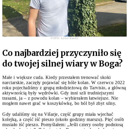
FOTO: Lovro Kavčič
Co najbardziej przyczyniło się
do twojej silnej wiary w Boga?
Małe i większe cuda. Kiedy przestałem trenować skoki
narciarskie, zaczęły pojawiać się bóle kolan. W czerwcu 2022
roku pojechaliśmy z grupą młodzieżową do Tarvisio, a główną
aktywnością były wędrówki. Gdy inni szli trudniejszymi
trasami, ja – z powodu kolan – wybierałem łatwiejsze. Nie
mogłem nawet grać w koszykówkę, bo ból był zbyt silny.
Gdy udaliśmy się na Višarje, część grupy miała wjechać
kolejką, a część iść pieszo (około godziny marszu). Pięć osób
musiało iść pieszo. Pomyślałem: „Jeśli cztery osoby podniosą