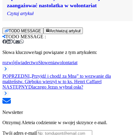
zaangażować nastolatka w wolontariat
Czytaj artykuł
TODO MESSAGE
Archiwizuj artykuł
TODO MESSAGE
:
Słowa kluczowe/tagi powiązane z tym artykułem:
rozwój
świadectwo
Słowenia
wolontariat
POPRZEDNI
„Przyjdź i chodź za Mną” to wezwanie dla
małżeństw. Głęboko wierzył w to ks. Henri Caffarel
NASTĘPNY
Dlaczego Jezus wybrał osła?
Newsletter
Otrzymuj Aleteia codziennie w swojej skrzynce e-mail.
Twój adres e-mail