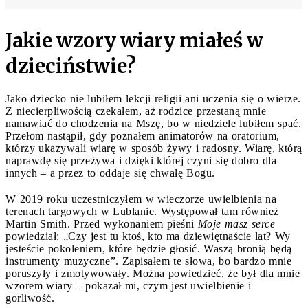
Jakie wzory wiary miałeś w
dzieciństwie?
Jako dziecko nie lubiłem lekcji religii ani uczenia się o wierze.
Z niecierpliwością czekałem, aż rodzice przestaną mnie
namawiać do chodzenia na Mszę, bo w niedziele lubiłem spać.
Przełom nastąpił, gdy poznałem animatorów na oratorium,
którzy ukazywali wiarę w sposób żywy i radosny. Wiarę, którą
naprawdę się przeżywa i dzięki której czyni się dobro dla
innych – a przez to oddaje się chwałę Bogu.
W 2019 roku uczestniczyłem w wieczorze uwielbienia na
terenach targowych w Lublanie. Występował tam również
Martin Smith. Przed wykonaniem pieśni
Moje masz serce
powiedział: „Czy jest tu ktoś, kto ma dziewiętnaście lat? Wy
jesteście pokoleniem, które będzie głosić. Waszą bronią będą
instrumenty muzyczne”. Zapisałem te słowa, bo bardzo mnie
poruszyły i zmotywowały. Można powiedzieć, że był dla mnie
wzorem wiary – pokazał mi, czym jest uwielbienie i
gorliwość.