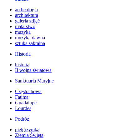
archeologia
architektura
galeria zdjęć
malarstwo
muzyka
muzyka dawna
sztuka sakralna
Historia
historia
II wojna światowa
Sanktuaria Maryjne
Częstochowa
Fatima
Guadalupe
Lourdes
Podróż
pielgrzymka
Ziemia Święta