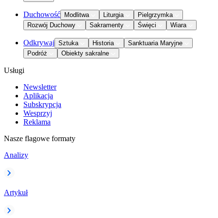
Duchowość
Modlitwa
Liturgia
Pielgrzymka
Rozwój Duchowy
Sakramenty
Święci
Wiara
Odkrywaj
Sztuka
Historia
Sanktuaria Maryjne
Podróż
Obiekty sakralne
Usługi
Newsletter
Aplikacja
Subskrypcja
Wesprzyj
Reklama
Nasze flagowe formaty
Analizy
Artykuł