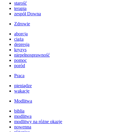
starość
terapia
zespół Downa
Zdrowie
aborcja
ciąża
depresja
kryzys
niepełnosprawność
pomoc
poród
Praca
pieniądze
wakacje
Modlitwa
biblia
modlitwa
modlitwy na różne okazje
nowenna