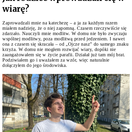
wiarę?
Zaprowadzali mnie na katechezę – a ja za każdym razem
miałem nadzieję, że o niej zapomną. Czasem rzeczywiście się
zdarzało. Nauczyli mnie modlitw. W domu nie było zwyczaju
wspólnej modlitwy, poza modlitwą przed jedzeniem. I nawet
ona z czasem się skracała – od „Ojcze nasz” do samego znaku
krzyża. W domu nie mogłem rozwijać wiary, dopóki nie
zaangażowałem się w życie parafii. Działał już tam mój brat.
Podziwiałem go i uważałem za wzór, więc naturalnie
dołączyłem do jego środowiska.