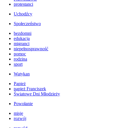
protestanci
Uchodźcy
Społeczeństwo
bezdomni
edukacja
migranci
niepełnosprawność
pomoc
rodzina
sport
Watykan
Papież
papież Franciszek
Światowe Dni Młodzieży
Powołanie
misje
rozwój