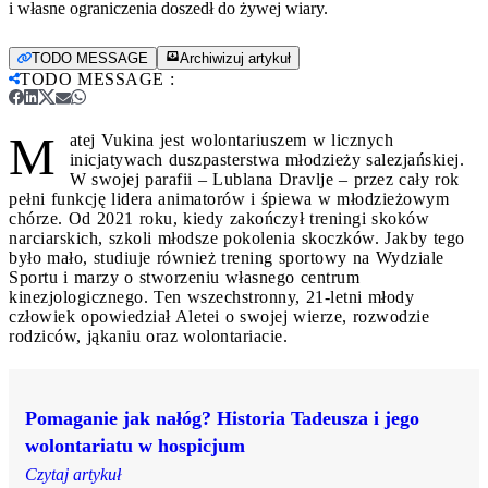
i własne ograniczenia doszedł do żywej wiary.
TODO MESSAGE
Archiwizuj artykuł
TODO MESSAGE
:
M
atej Vukina jest wolontariuszem w licznych
inicjatywach duszpasterstwa młodzieży salezjańskiej.
W swojej parafii – Lublana Dravlje – przez cały rok
pełni funkcję lidera animatorów i śpiewa w młodzieżowym
chórze. Od 2021 roku, kiedy zakończył treningi skoków
narciarskich, szkoli młodsze pokolenia skoczków. Jakby tego
było mało, studiuje również trening sportowy na Wydziale
Sportu i marzy o stworzeniu własnego centrum
kinezjologicznego. Ten wszechstronny, 21-letni młody
człowiek opowiedział Aletei o swojej wierze, rozwodzie
rodziców, jąkaniu oraz wolontariacie.
Pomaganie jak nałóg? Historia Tadeusza i jego
wolontariatu w hospicjum
Czytaj artykuł