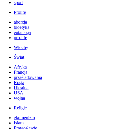
sport
Prolife
aborcja
bioetyka
eutanazja
pro-life
Włochy
Świat
Afryka
Francja
prześladowania
Rosja
Ukraina
USA
wojna
Religie
ekumenizm
Islam
Prawosławie