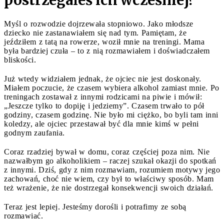
Myśl o rozwodzie dojrzewała stopniowo. Jako młodsze
dziecko nie zastanawiałem się nad tym. Pamiętam, że
jeździłem z tatą na rowerze, woził mnie na treningi. Mama
była bardziej czuła – to z nią rozmawiałem i doświadczałem
bliskości.
Już wtedy widziałem jednak, że ojciec nie jest doskonały.
Miałem poczucie, że czasem wybiera alkohol zamiast mnie. Po
treningach zostawał z innymi rodzicami na piwie i mówił:
„Jeszcze tylko to dopiję i jedziemy”. Czasem trwało to pół
godziny, czasem godzinę. Nie było mi ciężko, bo byli tam inni
koledzy, ale ojciec przestawał być dla mnie kimś w pełni
godnym zaufania.
Coraz rzadziej bywał w domu, coraz częściej poza nim. Nie
nazwałbym go alkoholikiem – raczej szukał okazji do spotkań
z innymi. Dziś, gdy z nim rozmawiam, rozumiem motywy jego
zachowań, choć nie wiem, czy był to właściwy sposób. Mam
też wrażenie, że nie dostrzegał konsekwencji swoich działań.
Teraz jest lepiej. Jesteśmy dorośli i potrafimy ze sobą
rozmawiać.