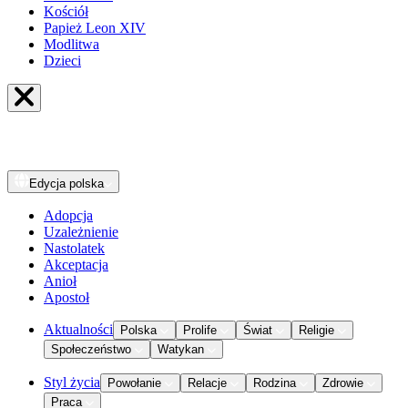
Kościół
Papież Leon XIV
Modlitwa
Dzieci
Edycja
polska
Adopcja
Uzależnienie
Nastolatek
Akceptacja
Anioł
Apostoł
Aktualności
Polska
Prolife
Świat
Religie
Społeczeństwo
Watykan
Styl życia
Powołanie
Relacje
Rodzina
Zdrowie
Praca