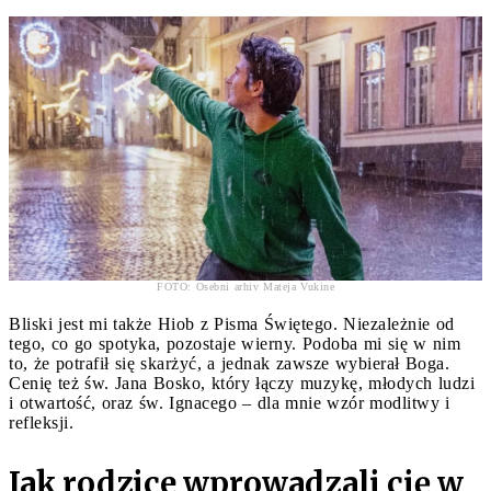
FOTO: Osebni arhiv Mateja Vukine
Bliski jest mi także Hiob z Pisma Świętego. Niezależnie od
tego, co go spotyka, pozostaje wierny. Podoba mi się w nim
to, że potrafił się skarżyć, a jednak zawsze wybierał Boga.
Cenię też św. Jana Bosko, który łączy muzykę, młodych ludzi
i otwartość, oraz św. Ignacego – dla mnie wzór modlitwy i
refleksji.
Jak rodzice wprowadzali cię w