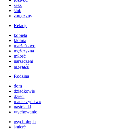
rozwód
seks
ślub
zaręczyny
Relacje
kobieta
kłótnia
małżeństwo
mężczyzna
miłość
narzeczeni
przyjaźń
Rodzina
dom
dziadkowie
dzieci
macierzyństwo
nastolatki
wychowanie
psychologia
śmierć