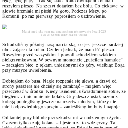
rękę, będę piąty”. Tak się stało. Rano owinąłem kolana i
ruszyłem pieszo. Na szczyt dotarłem bez bólu. Co ciekawe, w
głowie brzmiała mi pieśń
Na goro
. Podczas Mszy, po
Komunii, po raz pierwszy poprosiłem o uzdrowienie.
Matej med skokom na amaterskem tekmovanju leta 2025
FOTO: Osebni arhiv Mateja Vukine
Schodziliśmy później trasą narciarską, co jest jeszcze bardziej
obciążające dla kolan. Czułem jednak, że mam iść pieszo.
Ruszyłem przed wszystkimi i powoli schodziłem szlakiem
pielgrzymkowym. W pewnym momencie „puściłem hamulce”
– zacząłem biec, z rękami uniesionymi do góry, wielbiąc Boga
przy muzyce uwielbienia.
Dobiegłem do busa. Nagle rozpętała się ulewa, a drzwi od
strony pasażera nie chciały się zamknąć – mogłem więc
przeczekać w środku. Kiedy usiadłem, uświadomiłem sobie, że
biegłem… i nic mnie nie bolało. Gdy deszcz ustał, razem z
kolegą pobiegliśmy jeszcze naprzeciw młodym, którzy nie
mieli odpowiedniego sprzętu – zanieśliśmy im buty i napoje.
Od tamtej pory ból nie przeszkadza mi w codziennym życiu.
Czasem tylko czuję kolana – i jestem za to wdzięczny. Ta
lekka dolegliwość przypomina mi, co Bóg dla mnie uczynił.