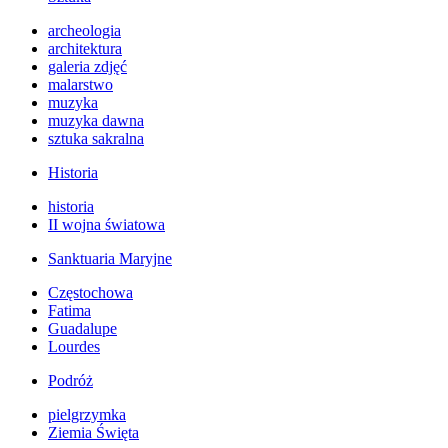
archeologia
architektura
galeria zdjęć
malarstwo
muzyka
muzyka dawna
sztuka sakralna
Historia
historia
II wojna światowa
Sanktuaria Maryjne
Częstochowa
Fatima
Guadalupe
Lourdes
Podróż
pielgrzymka
Ziemia Święta