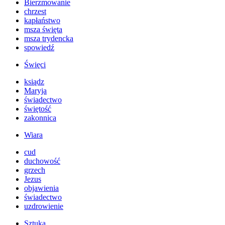
Bierzmowanie
chrzest
kapłaństwo
msza święta
msza trydencka
spowiedź
Święci
ksiądz
Maryja
świadectwo
świętość
zakonnica
Wiara
cud
duchowość
grzech
Jezus
objawienia
świadectwo
uzdrowienie
Sztuka