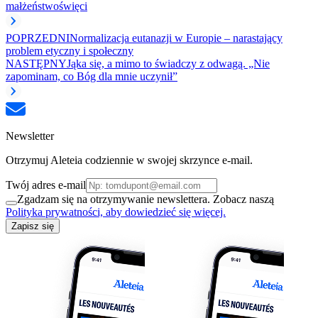
małżeństwo
święci
POPRZEDNI
Normalizacja eutanazji w Europie – narastający
problem etyczny i społeczny
NASTĘPNY
Jąka się, a mimo to świadczy z odwagą. „Nie
zapominam, co Bóg dla mnie uczynił”
Newsletter
Otrzymuj Aleteia codziennie w swojej skrzynce e-mail.
Twój adres e-mail
Zgadzam się na otrzymywanie newslettera. Zobacz naszą
Polityka prywatności, aby dowiedzieć się więcej.
Zapisz się