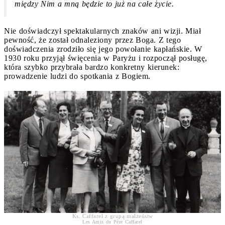
między Nim a mną będzie to już na całe życie.
Nie doświadczył spektakularnych znaków ani wizji. Miał
pewność, że został odnaleziony przez Boga. Z tego
doświadczenia zrodziło się jego powołanie kapłańskie. W
1930 roku przyjął święcenia w Paryżu i rozpoczął posługę,
która szybko przybrała bardzo konkretny kierunek:
prowadzenie ludzi do spotkania z Bogiem.
Ks. Caffarel z grupą małżeństw
Les Amis du Père Caffarel