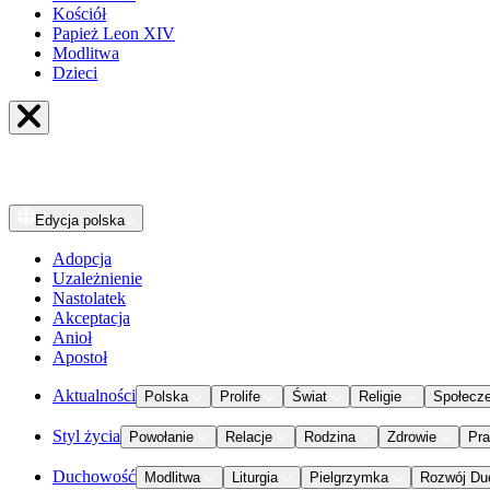
Kościół
Papież Leon XIV
Modlitwa
Dzieci
Edycja
polska
Adopcja
Uzależnienie
Nastolatek
Akceptacja
Anioł
Apostoł
Aktualności
Polska
Prolife
Świat
Religie
Społecz
Styl życia
Powołanie
Relacje
Rodzina
Zdrowie
Pr
Duchowość
Modlitwa
Liturgia
Pielgrzymka
Rozwój Du