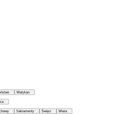
eństwo
Watykan
aca
chowy
Sakramenty
Święci
Wiara