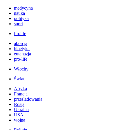
medycyna
nauka
polityka
sport
Prolife
aborcja
bioetyka
eutanazja
pro-life
Włochy
Świat
Afryka
Francja
prześladowania
Rosja
Ukraina
USA
wojna
Religie