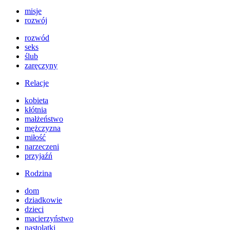
misje
rozwój
rozwód
seks
ślub
zaręczyny
Relacje
kobieta
kłótnia
małżeństwo
mężczyzna
miłość
narzeczeni
przyjaźń
Rodzina
dom
dziadkowie
dzieci
macierzyństwo
nastolatki