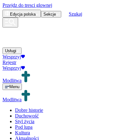
Przejdz do tresci glownej
Szukaj
Edycja
polska
Sekcje
Usługi
Wesprzyj
Rejestr
Wesprzyj
Modlitwa
Menu
Modlitwa
Dobre historie
Duchowość
Styl życia
Pod lupą
Kultura
Aktualności