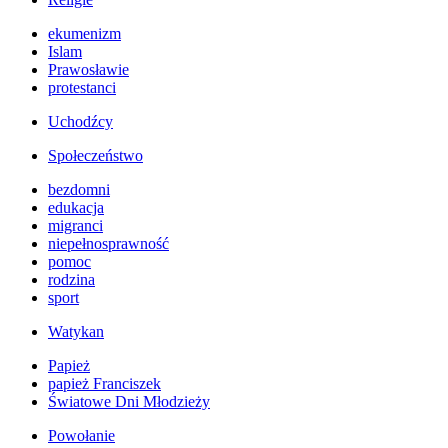
ekumenizm
Islam
Prawosławie
protestanci
Uchodźcy
Społeczeństwo
bezdomni
edukacja
migranci
niepełnosprawność
pomoc
rodzina
sport
Watykan
Papież
papież Franciszek
Światowe Dni Młodzieży
Powołanie