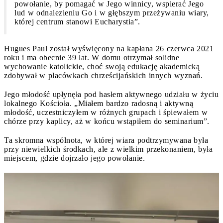
powołanie, by pomagać w Jego winnicy, wspierać Jego
lud w odnalezieniu Go i w głębszym przeżywaniu wiary,
której centrum stanowi Eucharystia”.
Hugues Paul został wyświęcony na kapłana 26 czerwca 2021
roku i ma obecnie 39 lat. W domu otrzymał solidne
wychowanie katolickie, choć swoją edukację akademicką
zdobywał w placówkach chrześcijańskich innych wyznań.
Jego młodość upłynęła pod hasłem aktywnego udziału w życiu
lokalnego Kościoła. „Miałem bardzo radosną i aktywną
młodość, uczestniczyłem w różnych grupach i śpiewałem w
chórze przy kaplicy, aż w końcu wstąpiłem do seminarium”.
Ta skromna wspólnota, w której wiara podtrzymywana była
przy niewielkich środkach, ale z wielkim przekonaniem, była
miejscem, gdzie dojrzało jego powołanie.