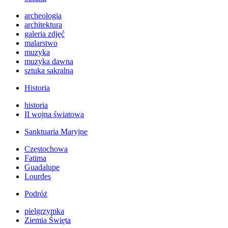
archeologia
architektura
galeria zdjęć
malarstwo
muzyka
muzyka dawna
sztuka sakralna
Historia
historia
II wojna światowa
Sanktuaria Maryjne
Częstochowa
Fatima
Guadalupe
Lourdes
Podróż
pielgrzymka
Ziemia Święta