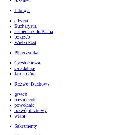
różaniec
Liturgia
adwent
Eucharystia
komentarz do Pisma
pogrzeb
Wielki Post
Pielgrzymka
Częstochowa
Guadalupe
Jasna Góra
Rozwój Duchowy
grzech
nawrócenie
powołanie
rozwój duchowy
wiara
Sakramenty