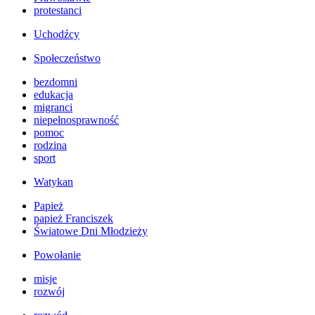
protestanci
Uchodźcy
Społeczeństwo
bezdomni
edukacja
migranci
niepełnosprawność
pomoc
rodzina
sport
Watykan
Papież
papież Franciszek
Światowe Dni Młodzieży
Powołanie
misje
rozwój