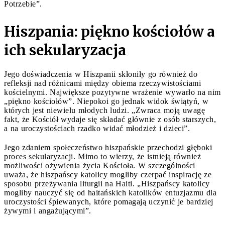
Potrzebie”.
Hiszpania: piękno kościołów a
ich sekularyzacja
Jego doświadczenia w Hiszpanii skłoniły go również do
refleksji nad różnicami między obiema rzeczywistościami
kościelnymi. Największe pozytywne wrażenie wywarło na nim
„piękno kościołów”. Niepokoi go jednak widok świątyń, w
których jest niewielu młodych ludzi. „Zwraca moją uwagę
fakt, że Kościół wydaje się składać głównie z osób starszych,
a na uroczystościach rzadko widać młodzież i dzieci”.
Jego zdaniem społeczeństwo hiszpańskie przechodzi głęboki
proces sekularyzacji. Mimo to wierzy, że istnieją również
możliwości ożywienia życia Kościoła. W szczególności
uważa, że hiszpańscy katolicy mogliby czerpać inspirację ze
sposobu przeżywania liturgii na Haiti. „Hiszpańscy katolicy
mogliby nauczyć się od haitańskich katolików entuzjazmu dla
uroczystości śpiewanych, które pomagają uczynić je bardziej
żywymi i angażującymi”.