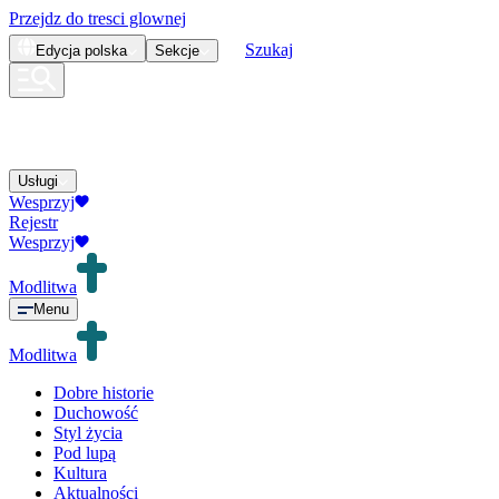
Przejdz do tresci glownej
Szukaj
Edycja
polska
Sekcje
Usługi
Wesprzyj
Rejestr
Wesprzyj
Modlitwa
Menu
Modlitwa
Dobre historie
Duchowość
Styl życia
Pod lupą
Kultura
Aktualności