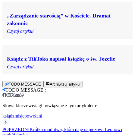
„Zarządzanie starością” w Kościele. Dramat
zakonnic
Czytaj artykuł
Ksiądz z TikToka napisał książkę o św. Józefie
Czytaj artykuł
TODO MESSAGE
Archiwizuj artykuł
TODO MESSAGE
:
Słowa kluczowe/tagi powiązane z tym artykułem:
ksiądz
misje
powołani
POPRZEDNI
Krótka modlitwa, która daje papieżowi Leonowi
spokój ducha