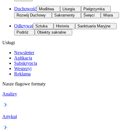
Duchowość
Modlitwa
Liturgia
Pielgrzymka
Rozwój Duchowy
Sakramenty
Święci
Wiara
Odkrywaj
Sztuka
Historia
Sanktuaria Maryjne
Podróż
Obiekty sakralne
Usługi
Newsletter
Aplikacja
Subskrypcja
Wesprzyj
Reklama
Nasze flagowe formaty
Analizy
Artykuł