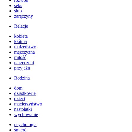
rozwód
seks
ślub
zaręczyny
Relacje
kobieta
kłótnia
małżeństwo
mężczyzna
miłość
narzeczeni
przyjaźń
Rodzina
dom
dziadkowie
dzieci
macierzyństwo
nastolatki
wychowanie
psychologia
śmierć