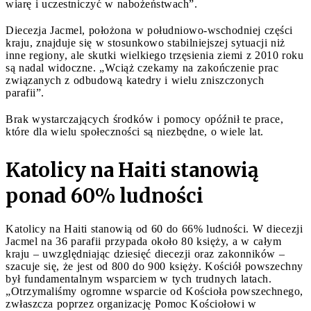
wiarę i uczestniczyć w nabożeństwach”.
Diecezja Jacmel, położona w południowo-wschodniej części
kraju, znajduje się w stosunkowo stabilniejszej sytuacji niż
inne regiony, ale skutki wielkiego trzęsienia ziemi z 2010 roku
są nadal widoczne. „Wciąż czekamy na zakończenie prac
związanych z odbudową katedry i wielu zniszczonych
parafii”.
Brak wystarczających środków i pomocy opóźnił te prace,
które dla wielu społeczności są niezbędne, o wiele lat.
Katolicy na Haiti stanowią
ponad 60% ludności
Katolicy na Haiti stanowią od 60 do 66% ludności. W diecezji
Jacmel na 36 parafii przypada około 80 księży, a w całym
kraju – uwzględniając dziesięć diecezji oraz zakonników –
szacuje się, że jest od 800 do 900 księży. Kościół powszechny
był fundamentalnym wsparciem w tych trudnych latach.
„Otrzymaliśmy ogromne wsparcie od Kościoła powszechnego,
zwłaszcza poprzez organizację Pomoc Kościołowi w