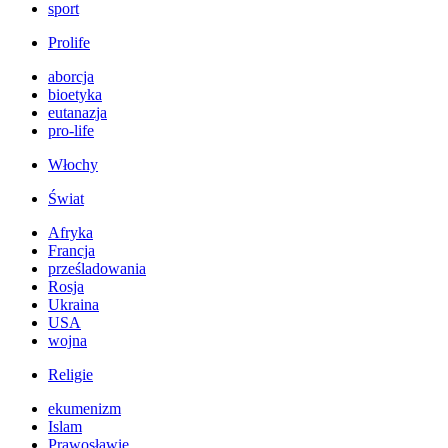
sport
Prolife
aborcja
bioetyka
eutanazja
pro-life
Włochy
Świat
Afryka
Francja
prześladowania
Rosja
Ukraina
USA
wojna
Religie
ekumenizm
Islam
Prawosławie