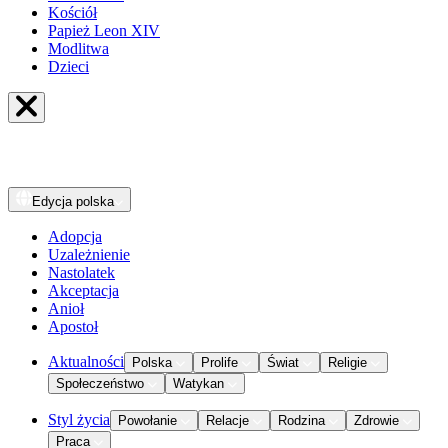
Kościół
Papież Leon XIV
Modlitwa
Dzieci
Edycja
polska
Adopcja
Uzależnienie
Nastolatek
Akceptacja
Anioł
Apostoł
Aktualności
Polska
Prolife
Świat
Religie
Społeczeństwo
Watykan
Styl życia
Powołanie
Relacje
Rodzina
Zdrowie
Praca