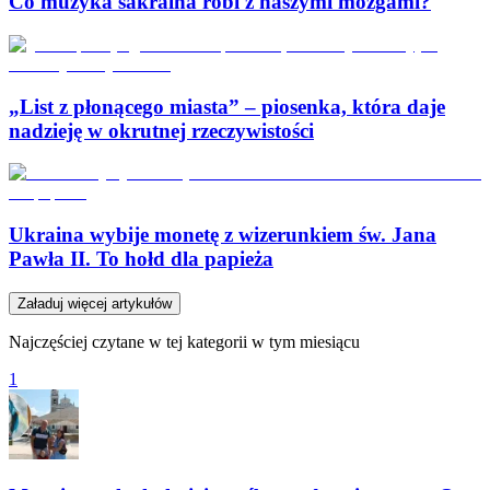
Co muzyka sakralna robi z naszymi mózgami?
„List z płonącego miasta” – piosenka, która daje
nadzieję w okrutnej rzeczywistości
Ukraina wybije monetę z wizerunkiem św. Jana
Pawła II. To hołd dla papieża
Załaduj więcej artykułów
Najczęściej czytane w tej kategorii w tym miesiącu
1