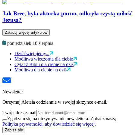
Jak Bree, była aktorka porno, odkryła czystą miłość
​​Jezusa?
Załaduj więcej artykułów
poniedziałek 10 sierpnia
Dziś świętujemy...
Modlitwa wieczorna dla ciebie
Cytat z Biblii dla ciebie na dziś
Modlitwa dla ciebie na dziś
Newsletter
Otrzymuj Aleteia codziennie w swojej skrzynce e-mail.
Twój adres e-mail
Zgadzam się na otrzymywanie newslettera. Zobacz naszą
Polityka prywatności, aby dowiedzieć się więcej.
Zapisz się