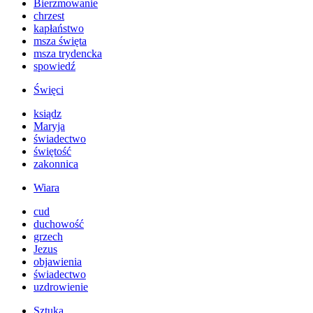
Bierzmowanie
chrzest
kapłaństwo
msza święta
msza trydencka
spowiedź
Święci
ksiądz
Maryja
świadectwo
świętość
zakonnica
Wiara
cud
duchowość
grzech
Jezus
objawienia
świadectwo
uzdrowienie
Sztuka