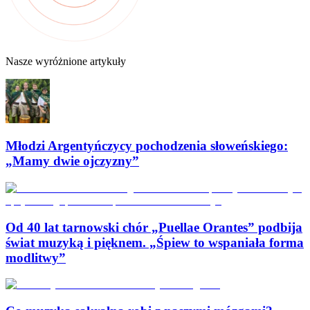
Nasze wyróżnione artykuły
Młodzi Argentyńczycy pochodzenia słoweńskiego:
„Mamy dwie ojczyzny”
Od 40 lat tarnowski chór „Puellae Orantes” podbija
świat muzyką i pięknem. „Śpiew to wspaniała forma
modlitwy”