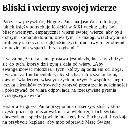
Bliski i wierny swojej wierze
Patrząc w przyszłość, Hugues Paul ma jasność co do tego,
jakich księży potrzebuje Kościół w XXI wieku: „aby byli
bliscy wiernym, empatyczni i wierni swojej wierze; aby byli
dobrymi komunikatorami, otwartymi na dialog, wrażliwymi na
problemy społeczne, o głębokim życiu duchowym i zdolnymi
do udzielania wsparcia bez osądzania”.
Uważa on, że taka sama postawa jest niezbędna, aby zbliżyć
się do tych, którzy dziś żyją z dala od wiary. „Aby
ewangelizować młodzież i tych, którzy są oddaleni od Boga,
uważam za fundamentalne, aby słuchać ich z szacunkiem,
dawać świadectwo własnym życiem, używać współczesnego
języka i środków cyfrowych; tworzyć przestrzenie gościnności
i pokazywać, że wiara odpowiada na rzeczywiste pytania
dzisiejszego świata”.
Historia Huguesa Paula przypomina o rzeczywistości, która
często pozostaje niezauważona: w wielu częściach świata
chrześcijanie spędzają wiele miesięcy bez Eucharystii i czekają
na przybycie kapłana, aby móc odprawić Mszę Świętą.