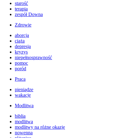
starość
terapia
zespół Downa
Zdrowie
aborcja
ciąża
depresja
kryzys
niepełnosprawność
pomoc
poród
Praca
pieniądze
wakacje
Modlitwa
biblia
modlitwa
modlitwy na różne okazje
nowenna