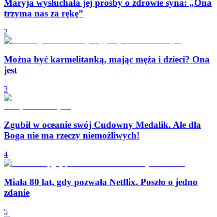
Maryja wysłuchała jej prośby o zdrowie syna: „Ona
trzyma nas za rękę”
2
Można być karmelitanką, mając męża i dzieci? Ona
jest
3
Zgubił w oceanie swój Cudowny Medalik. Ale dla
Boga nie ma rzeczy niemożliwych!
4
Miała 80 lat, gdy pozwała Netflix. Poszło o jedno
zdanie
5