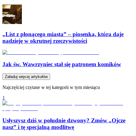
„List z płonącego miasta” – piosenka, która daje
nadzieję w okrutnej rzeczywistości
Jak św. Wawrzyniec stał się patronem komików
Załaduj więcej artykułów
Najczęściej czytane w tej kategorii w tym miesiącu
1
Usłyszysz dziś w południe dzwony? Zmów „Ojcze
nasz” i tę specjalną modlitwę