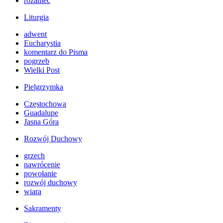
różaniec
Liturgia
adwent
Eucharystia
komentarz do Pisma
pogrzeb
Wielki Post
Pielgrzymka
Częstochowa
Guadalupe
Jasna Góra
Rozwój Duchowy
grzech
nawrócenie
powołanie
rozwój duchowy
wiara
Sakramenty