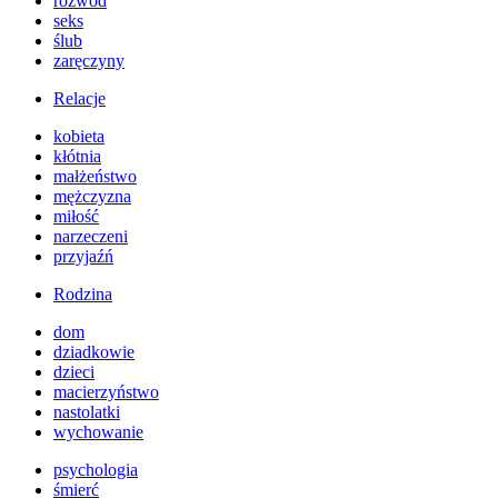
rozwód
seks
ślub
zaręczyny
Relacje
kobieta
kłótnia
małżeństwo
mężczyzna
miłość
narzeczeni
przyjaźń
Rodzina
dom
dziadkowie
dzieci
macierzyństwo
nastolatki
wychowanie
psychologia
śmierć