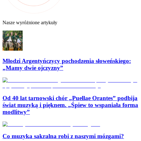
Nasze wyróżnione artykuły
Młodzi Argentyńczycy pochodzenia słoweńskiego:
„Mamy dwie ojczyzny”
Od 40 lat tarnowski chór „Puellae Orantes” podbija
świat muzyką i pięknem. „Śpiew to wspaniała forma
modlitwy”
Co muzyka sakralna robi z naszymi mózgami?