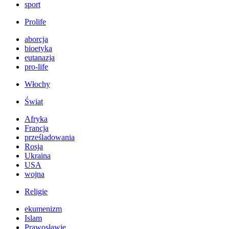
sport
Prolife
aborcja
bioetyka
eutanazja
pro-life
Włochy
Świat
Afryka
Francja
prześladowania
Rosja
Ukraina
USA
wojna
Religie
ekumenizm
Islam
Prawosławie