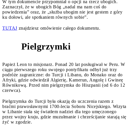
W tym dokumencie przypomniał o opcji na rzecz ubogich.
Zaznaczył, że w ubogich Bóg „nadal ma nam coś do
powiedzenia” oraz, że „służba ubogim nie jest gestem z góry
ku dołowi, ale spotkaniem równych sobie”.
TUTAJ
znajdziesz omówienie całego dokumentu.
Pielgrzymki
4
Papież Leon to misjonarz. Ponad 20 lat posługiwał w Peru. W
ciągu pierwszego roku swojego pontyfikatu odbył już trzy
podróże zagraniczne: do Turcji i Libanu, do Monako oraz do
Afryki, gdzie odwiedził Algierię, Kamerun, Angolę i Gwineę
Równikową. Przed nim pielgrzymka do Hiszpanii (od 6 do 12
czerwca).
Pielgrzymka do Turcji była okazją do uczczenia razem z
braćmi prawosławnymi 1700-lecia Soboru Nicejskiego. Wizyta
w Libanie stała się światłem nadziei dla tego umęczonego
przez wojny kraju, gdzie muzułmanie i chrześcijanie starają się
żyć w zgodzie.