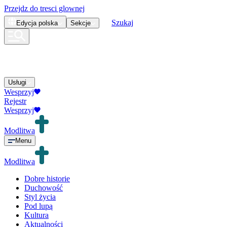
Przejdz do tresci glownej
Szukaj
Edycja
polska
Sekcje
Usługi
Wesprzyj
Rejestr
Wesprzyj
Modlitwa
Menu
Modlitwa
Dobre historie
Duchowość
Styl życia
Pod lupą
Kultura
Aktualności