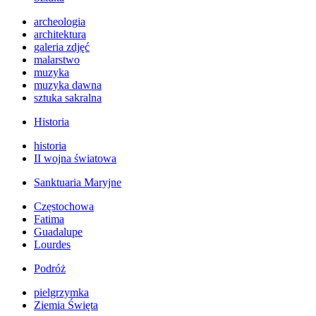
archeologia
architektura
galeria zdjęć
malarstwo
muzyka
muzyka dawna
sztuka sakralna
Historia
historia
II wojna światowa
Sanktuaria Maryjne
Częstochowa
Fatima
Guadalupe
Lourdes
Podróż
pielgrzymka
Ziemia Święta