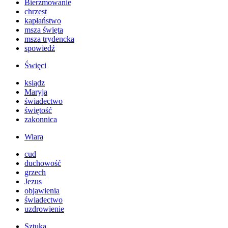
Bierzmowanie
chrzest
kapłaństwo
msza święta
msza trydencka
spowiedź
Święci
ksiądz
Maryja
świadectwo
świętość
zakonnica
Wiara
cud
duchowość
grzech
Jezus
objawienia
świadectwo
uzdrowienie
Sztuka