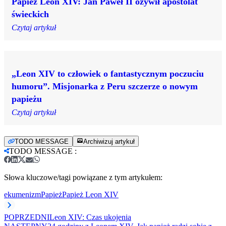
Papież Leon XIV: Jan Paweł II ożywił apostolat
świeckich
Czytaj artykuł
„Leon XIV to człowiek o fantastycznym poczuciu
humoru”. Misjonarka z Peru szczerze o nowym
papieżu
Czytaj artykuł
TODO MESSAGE
Archiwizuj artykuł
TODO MESSAGE
:
Słowa kluczowe/tagi powiązane z tym artykułem:
ekumenizm
Papież
Papież Leon XIV
POPRZEDNI
Leon XIV: Czas ukojenia