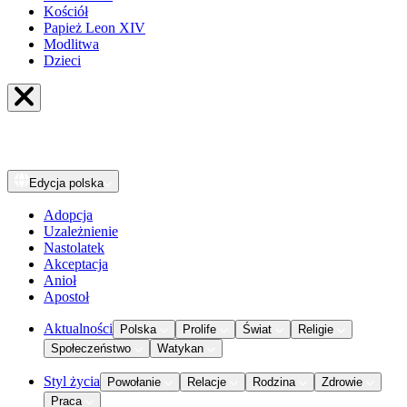
Kościół
Papież Leon XIV
Modlitwa
Dzieci
Edycja
polska
Adopcja
Uzależnienie
Nastolatek
Akceptacja
Anioł
Apostoł
Aktualności
Polska
Prolife
Świat
Religie
Społeczeństwo
Watykan
Styl życia
Powołanie
Relacje
Rodzina
Zdrowie
Praca