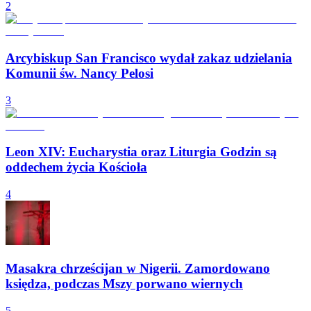
2
Arcybiskup San Francisco wydał zakaz udzielania
Komunii św. Nancy Pelosi
3
Leon XIV: Eucharystia oraz Liturgia Godzin są
oddechem życia Kościoła
4
Masakra chrześcijan w Nigerii. Zamordowano
księdza, podczas Mszy porwano wiernych
5