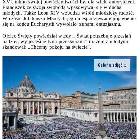
XVI, mimo swojej powściągliwości był dla wielu autorytetem.
Franciszek ze swoja swobodą wpasowywał się w ducha
młodych. Także Leon XIV wzbudza wśród młodzieży radość.
W czasie Jubileuszu Młodych jego niespodziewane pojawienie
się na końcu Eucharystii wywołało tsunami entuzjazmu.
Ojciec Święty powiedział wtedy: „Świat potrzebuje przesłań
nadziei, wy jesteście tymi przesłaniami” i razem z młodymi
skandował: „Chcemy pokoju na świecie”.
Galeria zdjęć