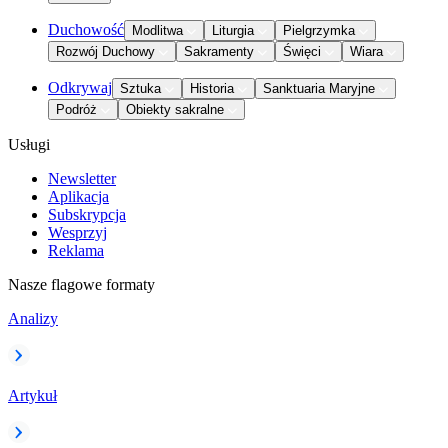
Duchowość
Modlitwa
Liturgia
Pielgrzymka
Rozwój Duchowy
Sakramenty
Święci
Wiara
Odkrywaj
Sztuka
Historia
Sanktuaria Maryjne
Podróż
Obiekty sakralne
Usługi
Newsletter
Aplikacja
Subskrypcja
Wesprzyj
Reklama
Nasze flagowe formaty
Analizy
Artykuł