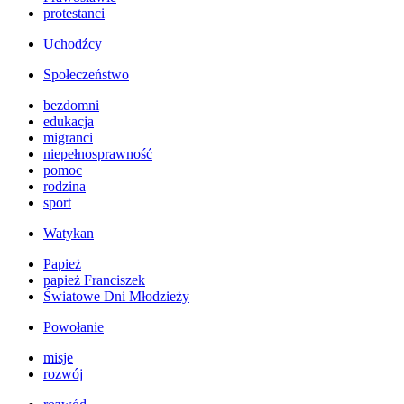
protestanci
Uchodźcy
Społeczeństwo
bezdomni
edukacja
migranci
niepełnosprawność
pomoc
rodzina
sport
Watykan
Papież
papież Franciszek
Światowe Dni Młodzieży
Powołanie
misje
rozwój