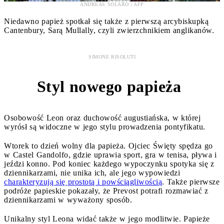
ANDREAS SOLARO | AFP
Niedawno papież spotkał się także z pierwszą arcybiskupką
Cantenbury, Sarą Mullally, czyli zwierzchnikiem anglikanów.
SIMONE RISOLUTI
Styl nowego papieża
6
Osobowość Leon oraz duchowość augustiańska, w której
wyrósł są widoczne w jego stylu prowadzenia pontyfikatu.
Wtorek to dzień wolny dla papieża. Ojciec Święty spędza go
w Castel Gandolfo, gdzie uprawia sport, gra w tenisa, pływa i
jeździ konno. Pod koniec każdego wypoczynku spotyka się z
dziennikarzami, nie unika ich, ale jego wypowiedzi
charakteryzują się prostotą i powściągliwością
. Także pierwsze
podróże papieskie pokazały, że Prevost potrafi rozmawiać z
dziennikarzami w wyważony sposób.
Unikalny styl Leona widać także w jego modlitwie. Papieże