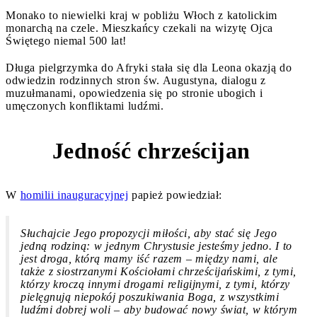
Monako to niewielki kraj w pobliżu Włoch z katolickim
monarchą na czele. Mieszkańcy czekali na wizytę Ojca
Świętego niemal 500 lat!
Długa pielgrzymka do Afryki stała się dla Leona okazją do
odwiedzin rodzinnych stron św. Augustyna, dialogu z
muzułmanami, opowiedzenia się po stronie ubogich i
umęczonych konfliktami ludźmi.
Jedność chrześcijan
5
W
homilii inauguracyjnej
papież powiedział:
Słuchajcie Jego propozycji miłości, aby stać się Jego
jedną rodziną: w jednym Chrystusie jesteśmy jedno. I to
jest droga, którą mamy iść razem – między nami, ale
także z siostrzanymi Kościołami chrześcijańskimi, z tymi,
którzy kroczą innymi drogami religijnymi, z tymi, którzy
pielęgnują niepokój poszukiwania Boga, z wszystkimi
ludźmi dobrej woli – aby budować nowy świat, w którym