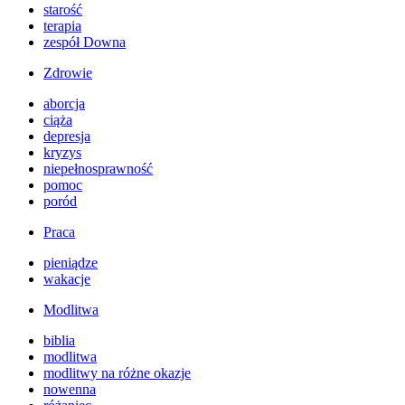
starość
terapia
zespół Downa
Zdrowie
aborcja
ciąża
depresja
kryzys
niepełnosprawność
pomoc
poród
Praca
pieniądze
wakacje
Modlitwa
biblia
modlitwa
modlitwy na różne okazje
nowenna