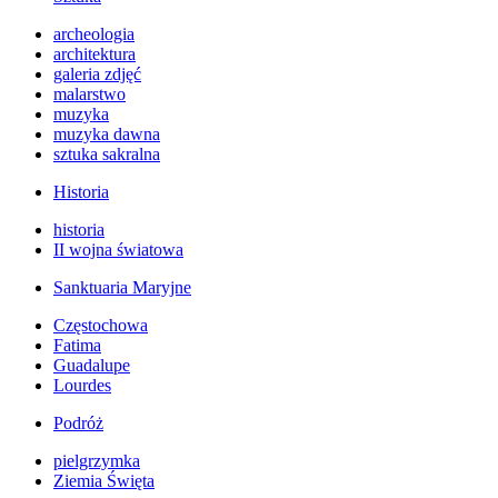
archeologia
architektura
galeria zdjęć
malarstwo
muzyka
muzyka dawna
sztuka sakralna
Historia
historia
II wojna światowa
Sanktuaria Maryjne
Częstochowa
Fatima
Guadalupe
Lourdes
Podróż
pielgrzymka
Ziemia Święta