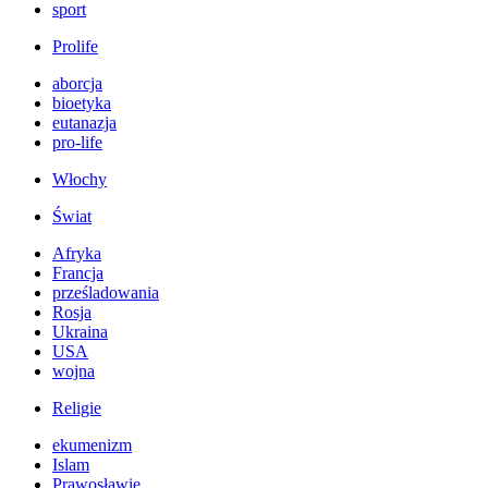
sport
Prolife
aborcja
bioetyka
eutanazja
pro-life
Włochy
Świat
Afryka
Francja
prześladowania
Rosja
Ukraina
USA
wojna
Religie
ekumenizm
Islam
Prawosławie