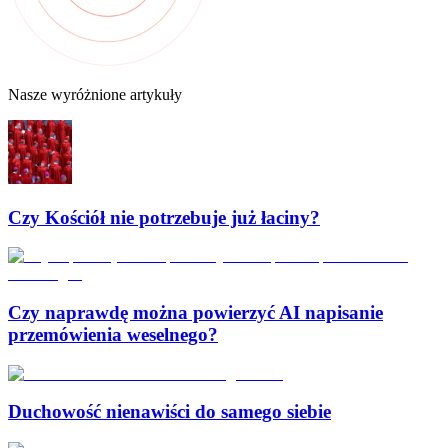
Nasze wyróżnione artykuły
Czy Kościół nie potrzebuje już łaciny?
Czy naprawdę można powierzyć AI napisanie
przemówienia weselnego?
Duchowość nienawiści do samego siebie