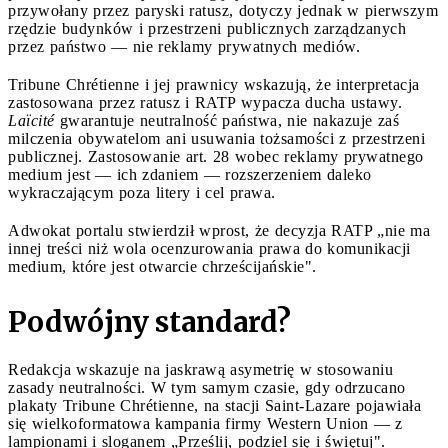
przywołany przez paryski ratusz, dotyczy jednak w pierwszym
rzędzie budynków i przestrzeni publicznych zarządzanych
przez państwo — nie reklamy prywatnych mediów.
Tribune Chrétienne i jej prawnicy wskazują, że interpretacja
zastosowana przez ratusz i RATP wypacza ducha ustawy.
Laïcité
gwarantuje neutralność państwa, nie nakazuje zaś
milczenia obywatelom ani usuwania tożsamości z przestrzeni
publicznej. Zastosowanie art. 28 wobec reklamy prywatnego
medium jest — ich zdaniem — rozszerzeniem daleko
wykraczającym poza litery i cel prawa.
Adwokat portalu stwierdził wprost, że decyzja RATP „nie ma
innej treści niż wola ocenzurowania prawa do komunikacji
medium, które jest otwarcie chrześcijańskie".
Podwójny standard?
Redakcja wskazuje na jaskrawą asymetrię w stosowaniu
zasady neutralności. W tym samym czasie, gdy odrzucano
plakaty Tribune Chrétienne, na stacji Saint-Lazare pojawiała
się wielkoformatowa kampania firmy Western Union — z
lampionami i sloganem „Prześlij, podziel się i świętuj".