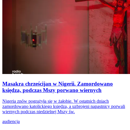
Masakra chrześcijan w Nigerii. Zamordowano
księdza, podczas Mszy porwano wiernych
Nigeria znów pogrążyła się w żałobie. W ostatnich dniach
zamordowano katolickiego księdza, a uzbrojeni napastnicy porwali
wiernych podczas niedzielnej Mszy św.
audiencja