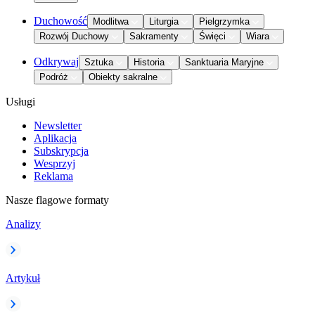
Duchowość
Modlitwa
Liturgia
Pielgrzymka
Rozwój Duchowy
Sakramenty
Święci
Wiara
Odkrywaj
Sztuka
Historia
Sanktuaria Maryjne
Podróż
Obiekty sakralne
Usługi
Newsletter
Aplikacja
Subskrypcja
Wesprzyj
Reklama
Nasze flagowe formaty
Analizy
Artykuł