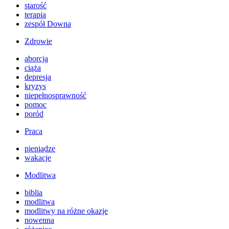
starość
terapia
zespół Downa
Zdrowie
aborcja
ciąża
depresja
kryzys
niepełnosprawność
pomoc
poród
Praca
pieniądze
wakacje
Modlitwa
biblia
modlitwa
modlitwy na różne okazje
nowenna