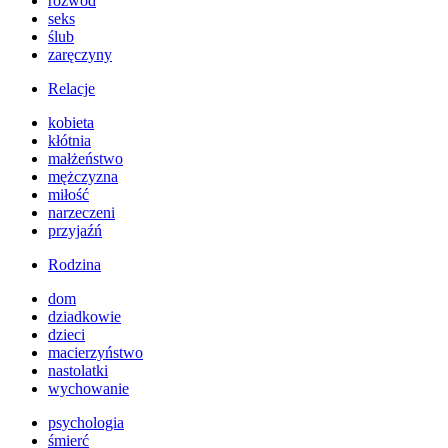
rozwód
seks
ślub
zaręczyny
Relacje
kobieta
kłótnia
małżeństwo
mężczyzna
miłość
narzeczeni
przyjaźń
Rodzina
dom
dziadkowie
dzieci
macierzyństwo
nastolatki
wychowanie
psychologia
śmierć