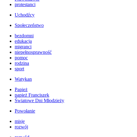
protestanci
Uchodźcy
Społeczeństwo
bezdomni
edukacja
migranci
niepełnosprawność
pomoc
rodzina
sport
Watykan
Papież
papież Franciszek
Światowe Dni Młodzieży
Powołanie
misje
rozwój