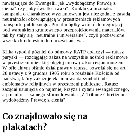
nawiązujące do Ewangelii, jak „wydobądźmy Prawdę z
cienia" czy „aby światło trwało". Konkluzja brzmiała:
kampania o charakterze wyznaniowym jest niezgodna z zasadą
neutralności obowiązującą w przestrzeniach reklamowych
transportu publicznego. Portal mógłby wrócić do negocjacji —
pod warunkiem gruntownego przeprojektowania materiałów,
tak by stały się „neutralne i uniwersalne", czyli pozbawione
wszelkich odniesień do chrześcijaństwa.
Kilka tygodni później do odmowy RATP dołączył — ratusz
paryski — rozciągając zakaz na wszystkie nośniki reklamowe
w przestrzeni miejskiej objętej umową z koncesjonariuszem.
W oficjalnym piśmie dział prawny ratusza powołał się na art.
28 ustawy z 9 grudnia 1905 roku o rozdziale Kościoła od
państwa, który zakazuje eksponowania symboli lub
emblematów religijnych w przestrzeni publicznej. Ratusz
zażądał usunięcia co najmniej krzyża i cytatu ewangelicznego,
a ponadto — samego sformułowania: „Z Tribune Chrétienne
wydobądźmy Prawdę z cienia".
Co znajdowało się na
plakatach?