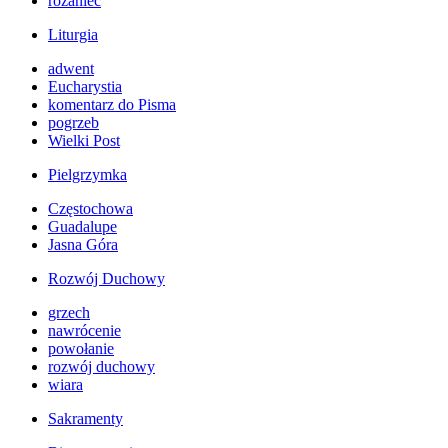
różaniec
Liturgia
adwent
Eucharystia
komentarz do Pisma
pogrzeb
Wielki Post
Pielgrzymka
Częstochowa
Guadalupe
Jasna Góra
Rozwój Duchowy
grzech
nawrócenie
powołanie
rozwój duchowy
wiara
Sakramenty