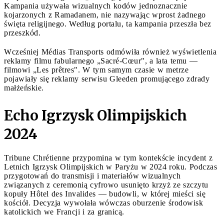
Kampania używała wizualnych kodów jednoznacznie
kojarzonych z Ramadanem, nie nazywając wprost żadnego
święta religijnego. Według portalu, ta kampania przeszła bez
przeszkód.
Wcześniej Médias Transports odmówiła również wyświetlenia
reklamy filmu fabularnego „Sacré-Cœur", a lata temu —
filmowi „Les prêtres". W tym samym czasie w metrze
pojawiały się reklamy serwisu Gleeden promującego zdrady
małżeńskie.
Echo Igrzysk Olimpijskich
2024
Tribune Chrétienne przypomina w tym kontekście incydent z
Letnich Igrzysk Olimpijskich w Paryżu w 2024 roku. Podczas
przygotowań do transmisji i materiałów wizualnych
związanych z ceremonią cyfrowo usunięto krzyż ze szczytu
kopuły Hôtel des Invalides — budowli, w której mieści się
kościół. Decyzja wywołała wówczas oburzenie środowisk
katolickich we Francji i za granicą.