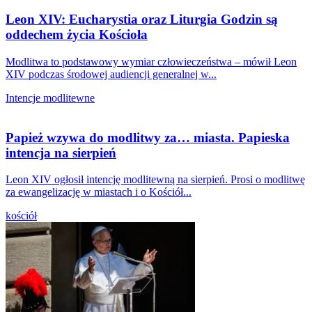
Leon XIV: Eucharystia oraz Liturgia Godzin są
oddechem życia Kościoła
Modlitwa to podstawowy wymiar człowieczeństwa – mówił Leon
XIV podczas środowej audiencji generalnej w...
Intencje modlitewne
Papież wzywa do modlitwy za… miasta. Papieska
intencja na sierpień
Leon XIV ogłosił intencję modlitewną na sierpień. Prosi o modlitwę
za ewangelizację w miastach i o Kościół...
kościół