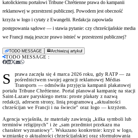
katolickiemu portalowi Tribune Chrétienne prawa do kampanii
reklamowej w przestrzeni publicznej. Powodem jest obecność
krzyża w logo i cytaty z Ewangelii. Redakcja zapowiada
postępowania sądowe — i stawia pytanie: czy chrześcijańskie media
we Francji mają jeszcze prawo istnieć w przestrzeni publicznej?
TODO MESSAGE
Archiwizuj artykuł
TODO MESSAGE
:
S
prawa zaczęła się 4 marca 2026 roku, gdy RATP — za
pośrednictwem swojej agencji reklamowej Médias
Transports — odmówiła przyjęcia kampanii plakatowej
portalu Tribune Chrétienne. Portal planował kampanię na stacji
Saint-Lazare paryskiego metra: proste plakaty z nazwą
redakcji, adresem strony, linią programową „aktualności
chrześcijan we Francji i na świecie" oraz logo — krzyżem.
Agencja wyjaśniła, że materiały zawierają „kilka symboli lub
terminów religijnych" i że „sam przedmiot przekazu ma
charakter wyznaniowy". Wskazano konkretnie: krzyż w logo,
wzmiankę o aktualności chrześcijańskiej oraz sformułowania