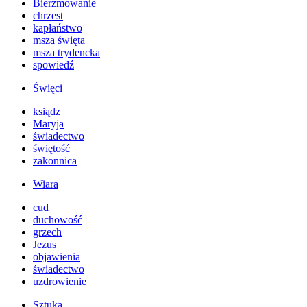
Bierzmowanie
chrzest
kapłaństwo
msza święta
msza trydencka
spowiedź
Święci
ksiądz
Maryja
świadectwo
świętość
zakonnica
Wiara
cud
duchowość
grzech
Jezus
objawienia
świadectwo
uzdrowienie
Sztuka