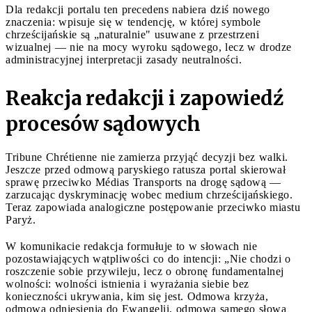
Dla redakcji portalu ten precedens nabiera dziś nowego
znaczenia: wpisuje się w tendencję, w której symbole
chrześcijańskie są „naturalnie" usuwane z przestrzeni
wizualnej — nie na mocy wyroku sądowego, lecz w drodze
administracyjnej interpretacji zasady neutralności.
Reakcja redakcji i zapowiedź
procesów sądowych
Tribune Chrétienne nie zamierza przyjąć decyzji bez walki.
Jeszcze przed odmową paryskiego ratusza portal skierował
sprawę przeciwko Médias Transports na drogę sądową —
zarzucając dyskryminację wobec medium chrześcijańskiego.
Teraz zapowiada analogiczne postępowanie przeciwko miastu
Paryż.
W komunikacie redakcja formułuje to w słowach nie
pozostawiających wątpliwości co do intencji: „Nie chodzi o
roszczenie sobie przywileju, lecz o obronę fundamentalnej
wolności: wolności istnienia i wyrażania siebie bez
konieczności ukrywania, kim się jest. Odmowa krzyża,
odmowa odniesienia do Ewangelii, odmowa samego słowa