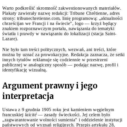
Warto podkreślić skromność zakwestionowanych materiałów.
Plakaty zawierały nazwę redakcji: Tribune Chrétienne, adres
strony: tribunechretienne.com, linię programową: „aktualności
chrześcijan we Francji i na świecie", logo — krzyż będący
znakiem rozpoznawczym portalu, nawiązania do tematyki
światła i prawdy w nawiązaniu do lokalizacji (stacja Saint-
Lazare).
Nie było tam treści politycznych, wezwań, ani treści, które
można by uznać za prowokacyjne. Redakcja zaznacza, że setki
innych tytułów reklamuje się codziennie w przestrzeni
publicznej w analogiczny sposób — podając nazwę, profil i
identyfikację wizualną.
Argument prawny i jego
interpretacja
Ustawa z 9 grudnia 1905 roku jest kamieniem węgielnym
francuskiej
laïcité
— zasady świeckości. Jej celem było
„zagwarantowanie wolności sumienia" i oddzielenie instytucji
państwowych od wyznań religijnych. Przepis artykułu 28,