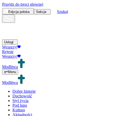
Przejdz do tresci glownej
Szukaj
Edycja
polska
Sekcje
Usługi
Wesprzyj
Rejestr
Wesprzyj
Modlitwa
Menu
Modlitwa
Dobre historie
Duchowość
Styl życia
Pod lupą
Kultura
Aktualności