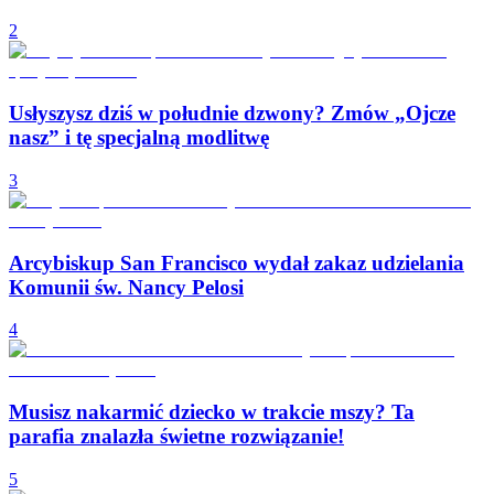
2
Usłyszysz dziś w południe dzwony? Zmów „Ojcze
nasz” i tę specjalną modlitwę
3
Arcybiskup San Francisco wydał zakaz udzielania
Komunii św. Nancy Pelosi
4
Musisz nakarmić dziecko w trakcie mszy? Ta
parafia znalazła świetne rozwiązanie!
5