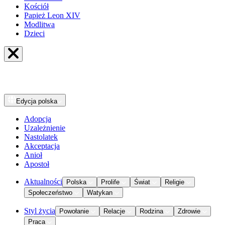
Kościół
Papież Leon XIV
Modlitwa
Dzieci
Edycja
polska
Adopcja
Uzależnienie
Nastolatek
Akceptacja
Anioł
Apostoł
Aktualności
Polska
Prolife
Świat
Religie
Społeczeństwo
Watykan
Styl życia
Powołanie
Relacje
Rodzina
Zdrowie
Praca