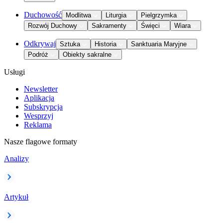
Duchowość
Modlitwa
Liturgia
Pielgrzymka
Rozwój Duchowy
Sakramenty
Święci
Wiara
Odkrywaj
Sztuka
Historia
Sanktuaria Maryjne
Podróż
Obiekty sakralne
Usługi
Newsletter
Aplikacja
Subskrypcja
Wesprzyj
Reklama
Nasze flagowe formaty
Analizy
Artykuł