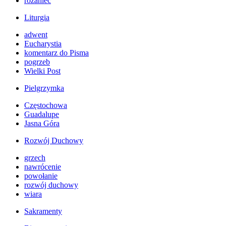
różaniec
Liturgia
adwent
Eucharystia
komentarz do Pisma
pogrzeb
Wielki Post
Pielgrzymka
Częstochowa
Guadalupe
Jasna Góra
Rozwój Duchowy
grzech
nawrócenie
powołanie
rozwój duchowy
wiara
Sakramenty