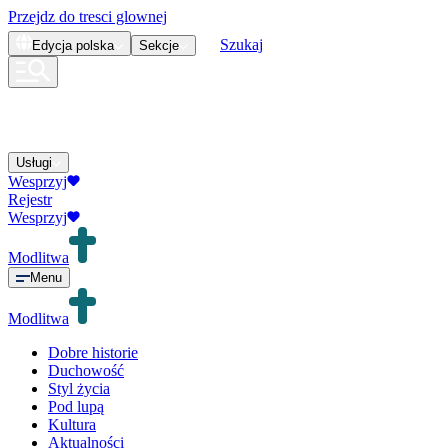
Przejdz do tresci glownej
Szukaj
Edycja
polska
Sekcje
Usługi
Wesprzyj
Rejestr
Wesprzyj
Modlitwa
Menu
Modlitwa
Dobre historie
Duchowość
Styl życia
Pod lupą
Kultura
Aktualności