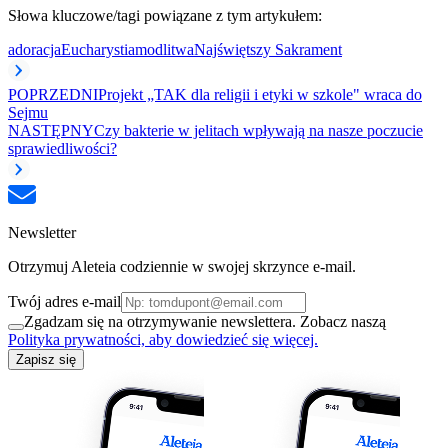
Słowa kluczowe/tagi powiązane z tym artykułem:
adoracja
Eucharystia
modlitwa
Najświętszy Sakrament
POPRZEDNI
Projekt „TAK dla religii i etyki w szkole" wraca do
Sejmu
NASTĘPNY
Czy bakterie w jelitach wpływają na nasze poczucie
sprawiedliwości?
Newsletter
Otrzymuj Aleteia codziennie w swojej skrzynce e-mail.
Twój adres e-mail
Zgadzam się na otrzymywanie newslettera. Zobacz naszą
Polityka prywatności, aby dowiedzieć się więcej.
Zapisz się