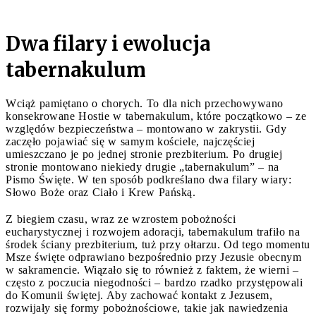
Dwa filary i ewolucja
tabernakulum
Wciąż pamiętano o chorych. To dla nich przechowywano
konsekrowane Hostie w tabernakulum, które początkowo – ze
względów bezpieczeństwa – montowano w zakrystii. Gdy
zaczęło pojawiać się w samym kościele, najczęściej
umieszczano je po jednej stronie prezbiterium. Po drugiej
stronie montowano niekiedy drugie „tabernakulum” – na
Pismo Święte.
W ten sposób podkreślano dwa filary wiary:
Słowo Boże oraz Ciało i Krew Pańską.
Z biegiem czasu, wraz ze wzrostem pobożności
eucharystycznej i rozwojem adoracji, tabernakulum trafiło na
środek ściany prezbiterium, tuż przy ołtarzu. Od tego momentu
Msze święte odprawiano bezpośrednio przy Jezusie obecnym
w sakramencie. Wiązało się to również z faktem, że wierni –
często z poczucia niegodności – bardzo rzadko przystępowali
do Komunii świętej. Aby zachować kontakt z Jezusem,
rozwijały się formy pobożnościowe, takie jak nawiedzenia