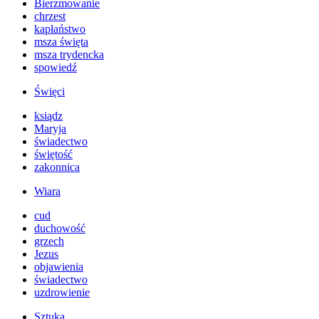
Bierzmowanie
chrzest
kapłaństwo
msza święta
msza trydencka
spowiedź
Święci
ksiądz
Maryja
świadectwo
świętość
zakonnica
Wiara
cud
duchowość
grzech
Jezus
objawienia
świadectwo
uzdrowienie
Sztuka