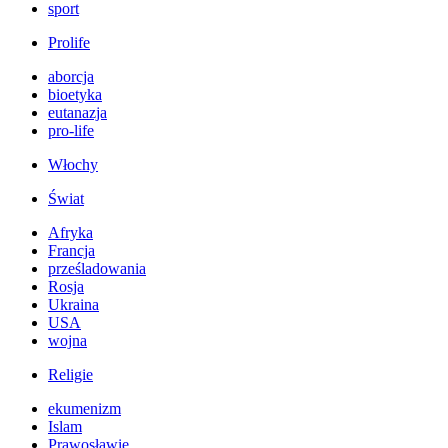
sport
Prolife
aborcja
bioetyka
eutanazja
pro-life
Włochy
Świat
Afryka
Francja
prześladowania
Rosja
Ukraina
USA
wojna
Religie
ekumenizm
Islam
Prawosławie