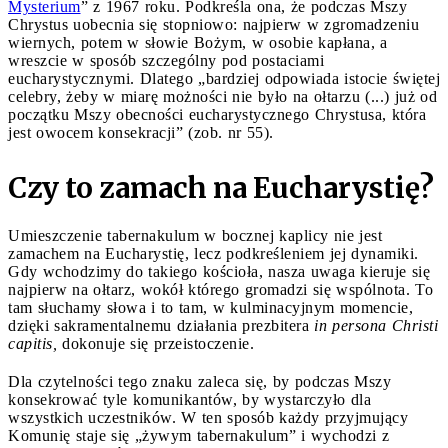
Mysterium
” z 1967 roku. Podkreśla ona, że podczas Mszy
Chrystus uobecnia się stopniowo: najpierw w zgromadzeniu
wiernych, potem w słowie Bożym, w osobie kapłana, a
wreszcie w sposób szczególny pod postaciami
eucharystycznymi. Dlatego „bardziej odpowiada istocie świętej
celebry, żeby w miarę możności nie było na ołtarzu (...) już od
początku Mszy obecności eucharystycznego Chrystusa, która
jest owocem konsekracji” (zob. nr 55).
Czy to zamach na Eucharystię?
Umieszczenie tabernakulum w bocznej kaplicy nie jest
zamachem na Eucharystię, lecz podkreśleniem jej dynamiki.
Gdy wchodzimy do takiego kościoła, nasza uwaga kieruje się
najpierw na ołtarz, wokół którego gromadzi się wspólnota. To
tam słuchamy słowa i to tam, w kulminacyjnym momencie,
dzięki sakramentalnemu działania prezbitera
in persona Christi
capitis,
dokonuje się przeistoczenie.
Dla czytelności tego znaku zaleca się, by podczas Mszy
konsekrować tyle komunikantów, by wystarczyło dla
wszystkich uczestników. W ten sposób każdy przyjmujący
Komunię staje się „żywym tabernakulum” i wychodzi z