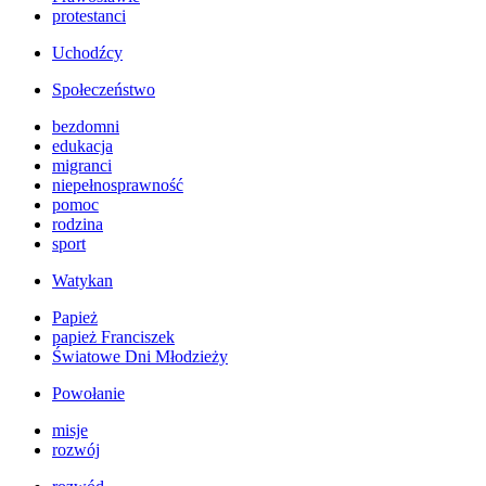
protestanci
Uchodźcy
Społeczeństwo
bezdomni
edukacja
migranci
niepełnosprawność
pomoc
rodzina
sport
Watykan
Papież
papież Franciszek
Światowe Dni Młodzieży
Powołanie
misje
rozwój