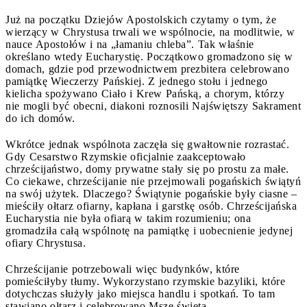
Już na początku Dziejów Apostolskich czytamy o tym, że
wierzący w Chrystusa trwali we wspólnocie, na modlitwie, w
nauce Apostołów i na „łamaniu chleba”. Tak właśnie
określano wtedy Eucharystię. Początkowo gromadzono się w
domach, gdzie pod przewodnictwem prezbitera celebrowano
pamiątkę Wieczerzy Pańskiej.
Z jednego stołu i jednego
kielicha spożywano Ciało i Krew Pańską, a chorym, którzy
nie mogli być obecni, diakoni roznosili Najświętszy Sakrament
do ich domów.
Wkrótce jednak wspólnota zaczęła się gwałtownie rozrastać.
Gdy Cesarstwo Rzymskie oficjalnie zaakceptowało
chrześcijaństwo, domy prywatne stały się po prostu za małe.
Co ciekawe, chrześcijanie nie przejmowali pogańskich świątyń
na swój użytek. Dlaczego? Świątynie pogańskie były ciasne –
mieściły ołtarz ofiarny, kapłana i garstkę osób. Chrześcijańska
Eucharystia nie była ofiarą w takim rozumieniu; ona
gromadziła całą wspólnotę na pamiątkę i uobecnienie jedynej
ofiary Chrystusa.
Chrześcijanie potrzebowali więc budynków, które
pomieściłyby tłumy. Wykorzystano rzymskie bazyliki, które
dotychczas służyły jako miejsca handlu i spotkań. To tam
stawiano ołtarz i celebrowano Mszę świętą.