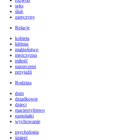
rozwód
seks
ślub
zaręczyny
Relacje
kobieta
kłótnia
małżeństwo
mężczyzna
miłość
narzeczeni
przyjaźń
Rodzina
dom
dziadkowie
dzieci
macierzyństwo
nastolatki
wychowanie
psychologia
śmierć