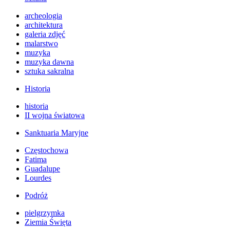
archeologia
architektura
galeria zdjęć
malarstwo
muzyka
muzyka dawna
sztuka sakralna
Historia
historia
II wojna światowa
Sanktuaria Maryjne
Częstochowa
Fatima
Guadalupe
Lourdes
Podróż
pielgrzymka
Ziemia Święta