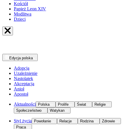
Kościół
Papież Leon XIV
Modlitwa
Dzieci
Edycja
polska
Adopcja
Uzależnienie
Nastolatek
Akceptacja
Anioł
Apostoł
Aktualności
Polska
Prolife
Świat
Religie
Społeczeństwo
Watykan
Styl życia
Powołanie
Relacje
Rodzina
Zdrowie
Praca