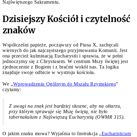
Najświętszego Sakramentu.
Dzisiejszy Kościół i czytelność
znaków
Współcześni papieże, począwszy od Piusa X, zachęcali
wiernych do jak najczęstszego przyjmowania Komunii. Jest
ona przecież kulminacją Eucharystii i sprawia, że w pełni
jednoczymy się z Chrystusem. W centrum Mszy świętej jest
zjednoczenie z Bogiem i z braćmi wokół nas. Ta logika
znajduje swoje odbicie w wystroju kościoła.
We „
Wprowadzeniu Ogólnym do Mszału Rzymskiego
”
czytamy:
Z uwagi na znak jest bardziej słuszne, aby na ołtarzu,
przy którym sprawuje się Mszę świętą, nie było
tabernakulum z Najświętszą Eucharystią (OWMR 315).
O jakim znaku mowa? Wyjaśnia to Instrukcja „
Eucharisticum