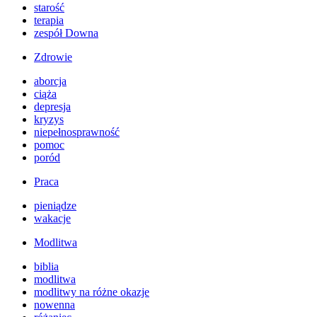
starość
terapia
zespół Downa
Zdrowie
aborcja
ciąża
depresja
kryzys
niepełnosprawność
pomoc
poród
Praca
pieniądze
wakacje
Modlitwa
biblia
modlitwa
modlitwy na różne okazje
nowenna