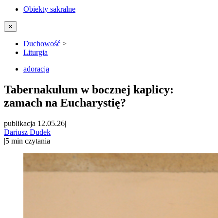
Obiekty sakralne
✕
Duchowość
>
Liturgia
adoracja
Tabernakulum w bocznej kaplicy:
zamach na Eucharystię?
publikacja 12.05.26
|
Dariusz Dudek
|
5
min czytania