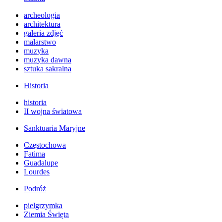
archeologia
architektura
galeria zdjęć
malarstwo
muzyka
muzyka dawna
sztuka sakralna
Historia
historia
II wojna światowa
Sanktuaria Maryjne
Częstochowa
Fatima
Guadalupe
Lourdes
Podróż
pielgrzymka
Ziemia Święta