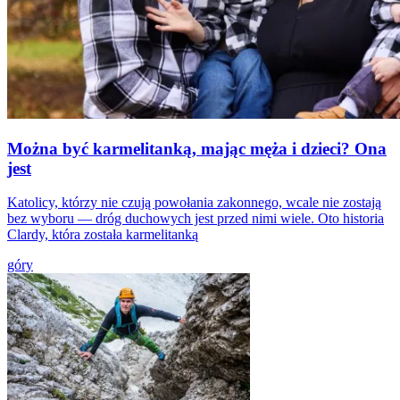
Można być karmelitanką, mając męża i dzieci? Ona
jest
Katolicy, którzy nie czują powołania zakonnego, wcale nie zostają
bez wyboru — dróg duchowych jest przed nimi wiele. Oto historia
Clardy, która została karmelitanką
góry