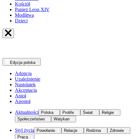
Kościół
Papież Leon XIV
Modlitwa
Dzieci
Edycja
polska
Adopcja
Uzależnienie
Nastolatek
Akceptacja
Anioł
Apostoł
Aktualności
Polska
Prolife
Świat
Religie
Społeczeństwo
Watykan
Styl życia
Powołanie
Relacje
Rodzina
Zdrowie
Praca