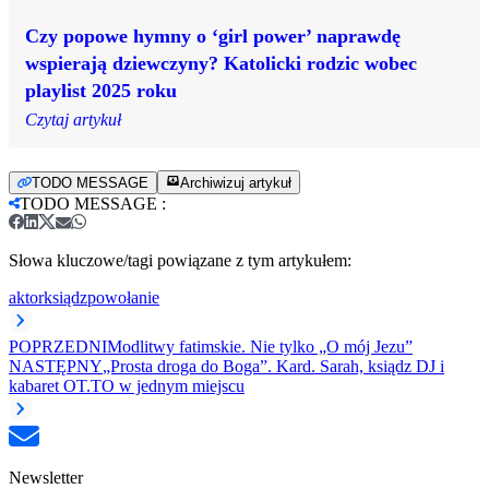
Czy popowe hymny o ‘girl power’ naprawdę
wspierają dziewczyny? Katolicki rodzic wobec
playlist 2025 roku
Czytaj artykuł
TODO MESSAGE
Archiwizuj artykuł
TODO MESSAGE
:
Słowa kluczowe/tagi powiązane z tym artykułem:
aktor
ksiądz
powołanie
POPRZEDNI
Modlitwy fatimskie. Nie tylko „O mój Jezu”
NASTĘPNY
„Prosta droga do Boga”. Kard. Sarah, ksiądz DJ i
kabaret OT.TO w jednym miejscu
Newsletter