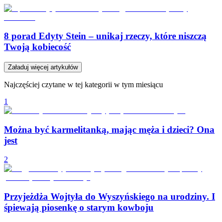
8 porad Edyty Stein – unikaj rzeczy, które niszczą
Twoją kobiecość
Załaduj więcej artykułów
Najczęściej czytane w tej kategorii w tym miesiącu
1
Można być karmelitanką, mając męża i dzieci? Ona
jest
2
Przyjeżdża Wojtyła do Wyszyńskiego na urodziny. I
śpiewają piosenkę o starym kowboju