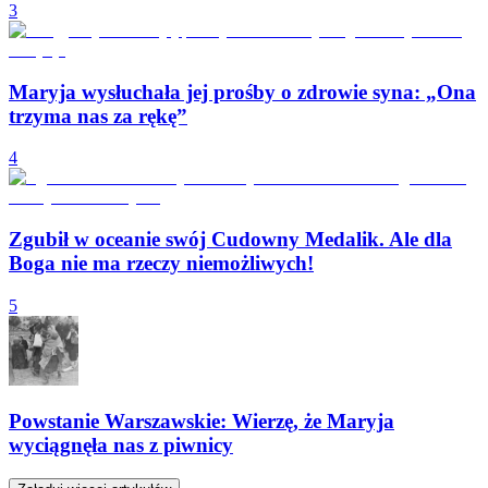
3
Maryja wysłuchała jej prośby o zdrowie syna: „Ona
trzyma nas za rękę”
4
Zgubił w oceanie swój Cudowny Medalik. Ale dla
Boga nie ma rzeczy niemożliwych!
5
Powstanie Warszawskie: Wierzę, że Maryja
wyciągnęła nas z piwnicy