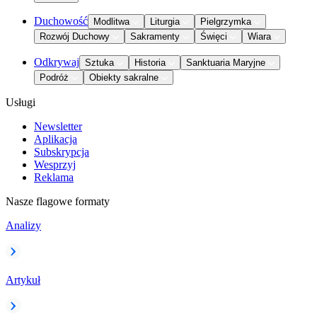
Duchowość
Modlitwa
Liturgia
Pielgrzymka
Rozwój Duchowy
Sakramenty
Święci
Wiara
Odkrywaj
Sztuka
Historia
Sanktuaria Maryjne
Podróż
Obiekty sakralne
Usługi
Newsletter
Aplikacja
Subskrypcja
Wesprzyj
Reklama
Nasze flagowe formaty
Analizy
Artykuł