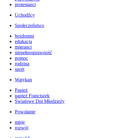
protestanci
Uchodźcy
Społeczeństwo
bezdomni
edukacja
migranci
niepełnosprawność
pomoc
rodzina
sport
Watykan
Papież
papież Franciszek
Światowe Dni Młodzieży
Powołanie
misje
rozwój