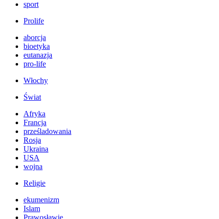
sport
Prolife
aborcja
bioetyka
eutanazja
pro-life
Włochy
Świat
Afryka
Francja
prześladowania
Rosja
Ukraina
USA
wojna
Religie
ekumenizm
Islam
Prawosławie