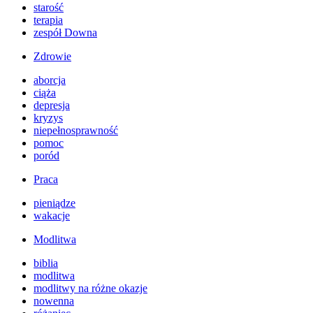
starość
terapia
zespół Downa
Zdrowie
aborcja
ciąża
depresja
kryzys
niepełnosprawność
pomoc
poród
Praca
pieniądze
wakacje
Modlitwa
biblia
modlitwa
modlitwy na różne okazje
nowenna