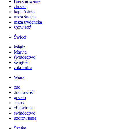
Bierzmowanie
chrzest
kapłaństwo
msza święta
msza trydencka
spowiedź
Święci
ksiądz
Maryja
świadectwo
świętość
zakonnica
Wiara
cud
duchowość
grzech
Jezus
objawienia
świadectwo
uzdrowienie
Sztuka