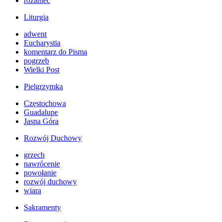
różaniec
Liturgia
adwent
Eucharystia
komentarz do Pisma
pogrzeb
Wielki Post
Pielgrzymka
Częstochowa
Guadalupe
Jasna Góra
Rozwój Duchowy
grzech
nawrócenie
powołanie
rozwój duchowy
wiara
Sakramenty