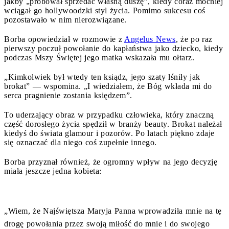
jakby „próbował sprzedać własną duszę”, kiedy coraz mocniej
wciągał go hollywoodzki styl życia. Pomimo sukcesu coś
pozostawało w nim nierozwiązane.
Borba opowiedział w rozmowie z
Angelus News
, że po raz
pierwszy poczuł powołanie do kapłaństwa jako dziecko, kiedy
podczas Mszy Świętej jego matka wskazała mu ołtarz.
„Kimkolwiek był wtedy ten ksiądz, jego szaty lśniły jak
brokat” — wspomina. „I wiedziałem, że Bóg wkłada mi do
serca pragnienie zostania księdzem”.
To uderzający obraz w przypadku człowieka, który znaczną
część dorosłego życia spędził w branży beauty. Brokat należał
kiedyś do świata glamour i pozorów. Po latach piękno zdaje
się oznaczać dla niego coś zupełnie innego.
Borba przyznał również, że ogromny wpływ na jego decyzję
miała jeszcze jedna kobieta:
„Wiem, że Najświętsza Maryja Panna wprowadziła mnie na tę
drogę powołania przez swoją miłość do mnie i do swojego