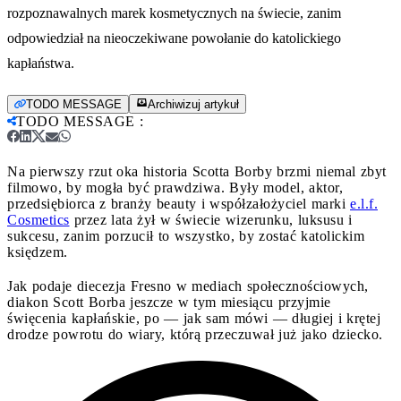
rozpoznawalnych marek kosmetycznych na świecie, zanim
odpowiedział na nieoczekiwane powołanie do katolickiego
kapłaństwa.
TODO MESSAGE
Archiwizuj artykuł
TODO MESSAGE
:
Na pierwszy rzut oka historia Scotta Borby brzmi niemal zbyt
filmowo, by mogła być prawdziwa. Były model, aktor,
przedsiębiorca z branży beauty i współzałożyciel marki
e.l.f.
Cosmetics
przez lata żył w świecie wizerunku, luksusu i
sukcesu, zanim porzucił to wszystko, by zostać katolickim
księdzem.
Jak podaje diecezja Fresno w mediach społecznościowych,
diakon Scott Borba jeszcze w tym miesiącu przyjmie
święcenia kapłańskie, po — jak sam mówi — długiej i krętej
drodze powrotu do wiary, którą przeczuwał już jako dziecko.