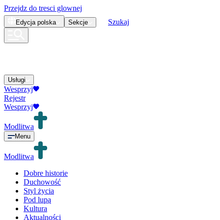
Przejdz do tresci glownej
Szukaj
Edycja
polska
Sekcje
Usługi
Wesprzyj
Rejestr
Wesprzyj
Modlitwa
Menu
Modlitwa
Dobre historie
Duchowość
Styl życia
Pod lupą
Kultura
Aktualności