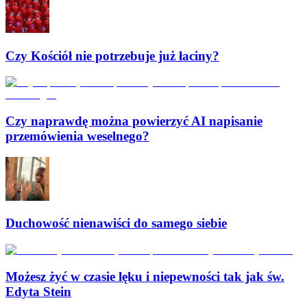
Czy Kościół nie potrzebuje już łaciny?
Czy naprawdę można powierzyć AI napisanie
przemówienia weselnego?
Duchowość nienawiści do samego siebie
Możesz żyć w czasie lęku i niepewności tak jak św.
Edyta Stein