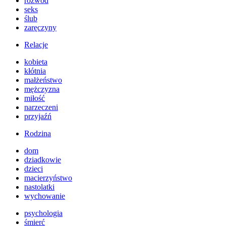
rozwód
seks
ślub
zaręczyny
Relacje
kobieta
kłótnia
małżeństwo
mężczyzna
miłość
narzeczeni
przyjaźń
Rodzina
dom
dziadkowie
dzieci
macierzyństwo
nastolatki
wychowanie
psychologia
śmierć