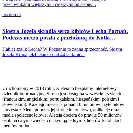
przeciwnikami większymi i cięższymi od siebie....
bezdomni
Siostra Józefa skradła serca kibiców Lecha Poznań.
Podczas meczu poszła z przełożoną do Kotła…
Habit i szalik Lecha? W Poznaniu to żadna sprzeczność. Siostra
Józefa Krupa, elżbietanka i od 44 lat kibic...
Uruchomiony w 2013 roku, Aleteia to bezpłatny internetowy
dziennik informacyjny. Strona jest dostępna w sześciu językach
(francuskim, angielskim, portugalskim, hiszpańskim, polskim i
słoweńskim). Każdego miesiąca ponad 10 milionów czytelników
korzysta z Aletei poprzez jej stronę internetową, aplikację oraz
media społecznościowe. Aleteia dociera do prawie 50 milionów
osób na całym świecie, co czyni ją jednym z liderów katolickich
mediów online.