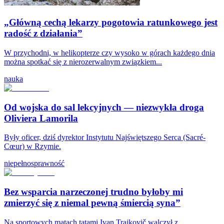
„Główną cechą lekarzy pogotowia ratunkowego jest
radość z działania”
W przychodni, w helikopterze czy wysoko w górach każdego dnia
można spotkać się z nierozerwalnym związkiem...
nauka
Od wojska do sal lekcyjnych — niezwykła droga
Oliviera Lamorila
Były oficer, dziś dyrektor Instytutu Najświętszego Serca (Sacré-
Cœur) w Rzymie.
niepełnosprawność
Bez wsparcia narzeczonej trudno byłoby mi
zmierzyć się z niemal pewną śmiercią syna”
Na sportowych matach tatami Ivan Trajkovič walczył z