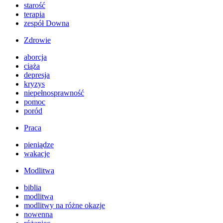
starość
terapia
zespół Downa
Zdrowie
aborcja
ciąża
depresja
kryzys
niepełnosprawność
pomoc
poród
Praca
pieniądze
wakacje
Modlitwa
biblia
modlitwa
modlitwy na różne okazje
nowenna