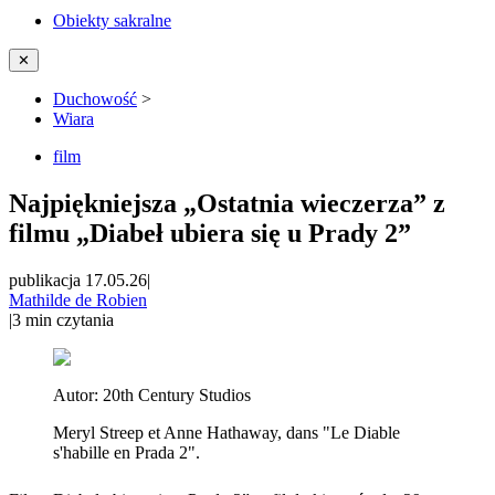
Obiekty sakralne
✕
Duchowość
>
Wiara
film
Najpiękniejsza „Ostatnia wieczerza” z
filmu „Diabeł ubiera się u Prady 2”
publikacja 17.05.26
|
Mathilde de Robien
|
3
min czytania
Autor:
20th Century Studios
Meryl Streep et Anne Hathaway, dans "Le Diable
s'habille en Prada 2".