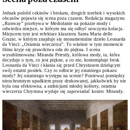
Jednak pośród cekinów i brokatu, drogich torebek i wysokich
obcasów pojawia się scena poza czasem. Redakcja magazynu
„Runway” przebywa w Mediolanie na pokazie mody i
odwiedza miejsce, w którym ma się odbyć uroczysta kolacja.
Miejscem tym jest refektarz klasztoru Santa Maria delle
Grazie, w którym znajduje się monumentalne dzieło Leonarda
da Vinci: „Ostatnia wieczerza”. To właśnie w tym momencie
filmu kryje się prawdziwa oda do piękna. I scena
wysublimowana: Miranda Priestly, królowa mody, ta, która
decyduje o tym, co jest piękne, a co nie, kontempluje fresk
Leonarda da Vinci i kłania się przed Chrystusem dzielącym
swój ostatni posiłek. Czy to odbicie jej ostatniego pokazu
mody? Jej ostatniego występu na scenie? Ponieważ pomiędzy
nieuchronnym upadkiem prasy drukowanej, jakkolwiek by nie
była ona efektowna, a ambicjami młodej kobiety, ostatnia
wieczerza Chrystusa wydaje się zapowiadać koniec Mirandy.