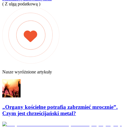
( Z ulgą podatkową )
Nasze wyróżnione artykuły
„Organy kościelne potrafią zabrzmieć mrocznie”.
Czym jest chrześcijański metal?