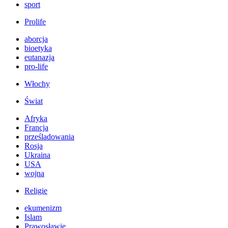
sport
Prolife
aborcja
bioetyka
eutanazja
pro-life
Włochy
Świat
Afryka
Francja
prześladowania
Rosja
Ukraina
USA
wojna
Religie
ekumenizm
Islam
Prawosławie