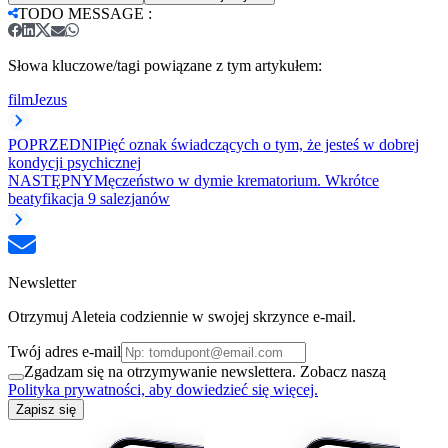
TODO MESSAGE
:
Słowa kluczowe/tagi powiązane z tym artykułem:
film
Jezus
POPRZEDNI
Pięć oznak świadczących o tym, że jesteś w dobrej
kondycji psychicznej
NASTĘPNY
Męczeństwo w dymie krematorium. Wkrótce
beatyfikacja 9 salezjanów
Newsletter
Otrzymuj Aleteia codziennie w swojej skrzynce e-mail.
Twój adres e-mail
Zgadzam się na otrzymywanie newslettera. Zobacz naszą
Polityka prywatności, aby dowiedzieć się więcej.
Zapisz się