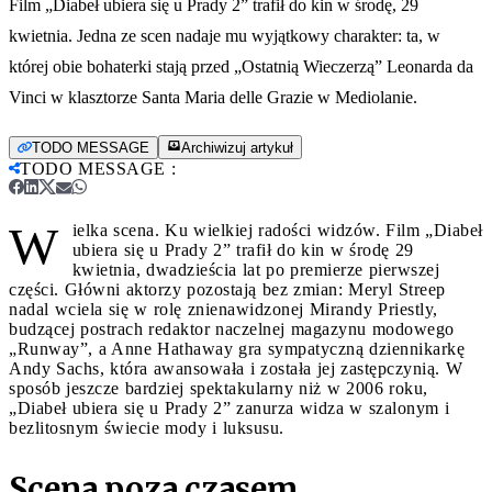
Film „Diabeł ubiera się u Prady 2” trafił do kin w środę, 29
kwietnia. Jedna ze scen nadaje mu wyjątkowy charakter: ta, w
której obie bohaterki stają przed „Ostatnią Wieczerzą” Leonarda da
Vinci w klasztorze Santa Maria delle Grazie w Mediolanie.
TODO MESSAGE
Archiwizuj artykuł
TODO MESSAGE
:
W
ielka scena. Ku wielkiej radości widzów. Film „Diabeł
ubiera się u Prady 2” trafił do kin w środę 29
kwietnia, dwadzieścia lat po premierze pierwszej
części. Główni aktorzy pozostają bez zmian: Meryl Streep
nadal wciela się w rolę znienawidzonej Mirandy Priestly,
budzącej postrach redaktor naczelnej magazynu modowego
„Runway”, a Anne Hathaway gra sympatyczną dziennikarkę
Andy Sachs, która awansowała i została jej zastępczynią. W
sposób jeszcze bardziej spektakularny niż w 2006 roku,
„Diabeł ubiera się u Prady 2” zanurza widza w szalonym i
bezlitosnym świecie mody i luksusu.
Scena poza czasem