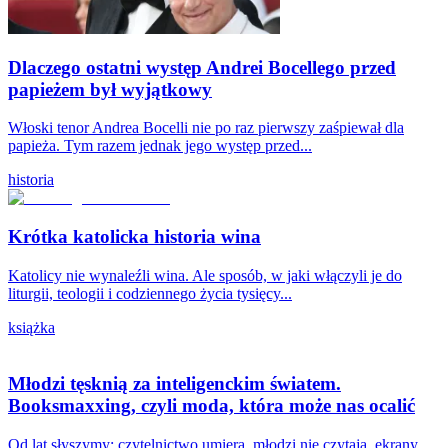
Dlaczego ostatni występ Andrei Bocellego przed
papieżem był wyjątkowy
Włoski tenor Andrea Bocelli nie po raz pierwszy zaśpiewał dla
papieża. Tym razem jednak jego występ przed...
historia
Krótka katolicka historia wina
Katolicy nie wynaleźli wina. Ale sposób, w jaki włączyli je do
liturgii, teologii i codziennego życia tysięcy...
książka
Młodzi tęsknią za inteligenckim światem.
Booksmaxxing, czyli moda, która może nas ocalić
Od lat słyszymy: czytelnictwo umiera, młodzi nie czytają, ekrany