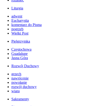
różaniec
Liturgia
adwent
Eucharystia
komentarz do Pisma
pogrzeb
Wielki Post
Pielgrzymka
Częstochowa
Guadalupe
Jasna Góra
Rozwój Duchowy
grzech
nawrócenie
powołanie
rozwój duchowy
wiara
Sakramenty