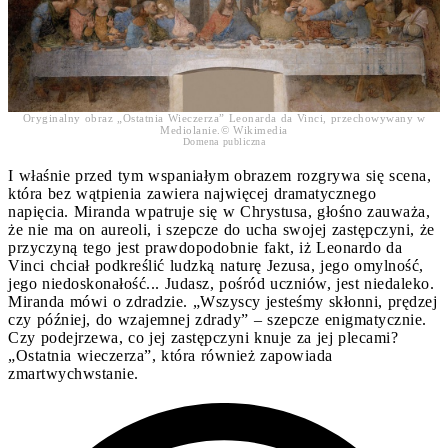
Oryginalny obraz „Ostatnia Wieczerza” Leonarda da Vinci, przechowywany w
Mediolanie.© Wikimedia
Domena publiczna
I właśnie przed tym wspaniałym obrazem rozgrywa się scena,
która bez wątpienia zawiera najwięcej dramatycznego
napięcia. Miranda wpatruje się w Chrystusa, głośno zauważa,
że nie ma on aureoli, i szepcze do ucha swojej zastępczyni, że
przyczyną tego jest prawdopodobnie fakt, iż Leonardo da
Vinci chciał podkreślić ludzką naturę Jezusa, jego omylność,
jego niedoskonałość... Judasz, pośród uczniów, jest niedaleko.
Miranda mówi o zdradzie. „Wszyscy jesteśmy skłonni, prędzej
czy później, do wzajemnej zdrady” – szepcze enigmatycznie.
Czy podejrzewa, co jej zastępczyni knuje za jej plecami?
„Ostatnia wieczerza”, która również zapowiada
zmartwychwstanie.