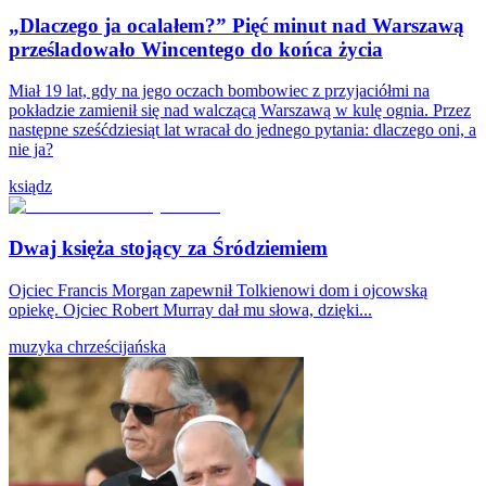
„Dlaczego ja ocalałem?” Pięć minut nad Warszawą
prześladowało Wincentego do końca życia
Miał 19 lat, gdy na jego oczach bombowiec z przyjaciółmi na
pokładzie zamienił się nad walczącą Warszawą w kulę ognia. Przez
następne sześćdziesiąt lat wracał do jednego pytania: dlaczego oni, a
nie ja?
ksiądz
Dwaj księża stojący za Śródziemiem
Ojciec Francis Morgan zapewnił Tolkienowi dom i ojcowską
opiekę. Ojciec Robert Murray dał mu słowa, dzięki...
muzyka chrześcijańska