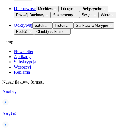
Duchowość
Modlitwa
Liturgia
Pielgrzymka
Rozwój Duchowy
Sakramenty
Święci
Wiara
Odkrywaj
Sztuka
Historia
Sanktuaria Maryjne
Podróż
Obiekty sakralne
Usługi
Newsletter
Aplikacja
Subskrypcja
Wesprzyj
Reklama
Nasze flagowe formaty
Analizy
Artykuł