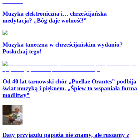
Muzyka elektroniczna i… chrześcijańska
medytacja? „Bóg daje wolność!”
Muzyka taneczna w chrześcijańskim wydaniu?
Posłuchaj tego!
Od 40 lat tarnowski chór „Puellae Orantes” podbija
świat muzyką i pięknem. „Śpiew to wspaniała forma
modlitwy”
Daty przyjazdu papieża nie znamy, ale ruszamy z