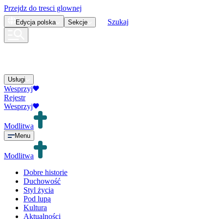
Przejdz do tresci glownej
Szukaj
Edycja
polska
Sekcje
Usługi
Wesprzyj
Rejestr
Wesprzyj
Modlitwa
Menu
Modlitwa
Dobre historie
Duchowość
Styl życia
Pod lupą
Kultura
Aktualności