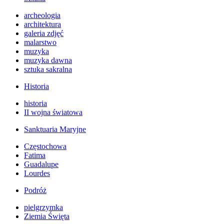
archeologia
architektura
galeria zdjęć
malarstwo
muzyka
muzyka dawna
sztuka sakralna
Historia
historia
II wojna światowa
Sanktuaria Maryjne
Częstochowa
Fatima
Guadalupe
Lourdes
Podróż
pielgrzymka
Ziemia Święta