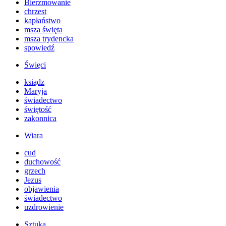
Bierzmowanie
chrzest
kapłaństwo
msza święta
msza trydencka
spowiedź
Święci
ksiądz
Maryja
świadectwo
świętość
zakonnica
Wiara
cud
duchowość
grzech
Jezus
objawienia
świadectwo
uzdrowienie
Sztuka