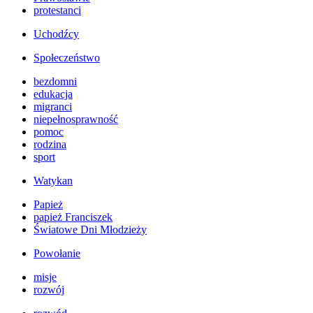
protestanci
Uchodźcy
Społeczeństwo
bezdomni
edukacja
migranci
niepełnosprawność
pomoc
rodzina
sport
Watykan
Papież
papież Franciszek
Światowe Dni Młodzieży
Powołanie
misje
rozwój