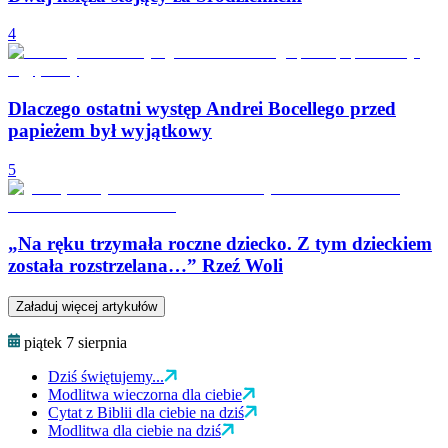
4
Dlaczego ostatni występ Andrei Bocellego przed
papieżem był wyjątkowy
5
„Na ręku trzymała roczne dziecko. Z tym dzieckiem
została rozstrzelana…” Rzeź Woli
Załaduj więcej artykułów
piątek 7 sierpnia
Dziś świętujemy...
Modlitwa wieczorna dla ciebie
Cytat z Biblii dla ciebie na dziś
Modlitwa dla ciebie na dziś