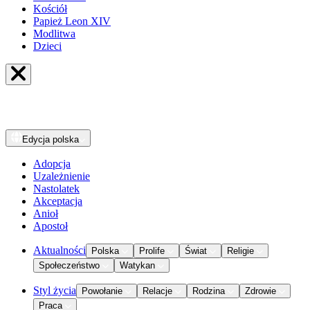
Kościół
Papież Leon XIV
Modlitwa
Dzieci
Edycja
polska
Adopcja
Uzależnienie
Nastolatek
Akceptacja
Anioł
Apostoł
Aktualności
Polska
Prolife
Świat
Religie
Społeczeństwo
Watykan
Styl życia
Powołanie
Relacje
Rodzina
Zdrowie
Praca