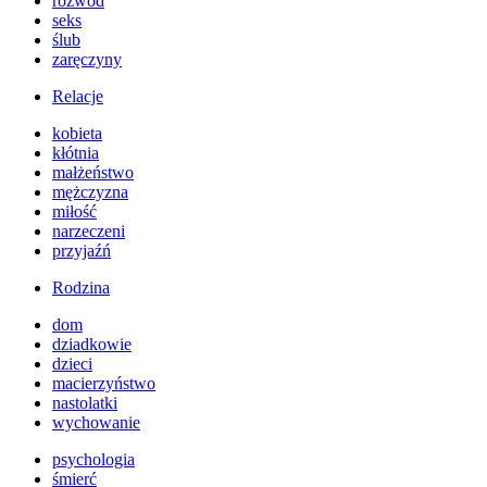
rozwód
seks
ślub
zaręczyny
Relacje
kobieta
kłótnia
małżeństwo
mężczyzna
miłość
narzeczeni
przyjaźń
Rodzina
dom
dziadkowie
dzieci
macierzyństwo
nastolatki
wychowanie
psychologia
śmierć