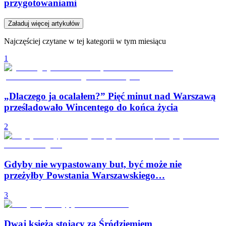
przygotowaniami
Załaduj więcej artykułów
Najczęściej czytane w tej kategorii w tym miesiącu
1
„Dlaczego ja ocalałem?” Pięć minut nad Warszawą
prześladowało Wincentego do końca życia
2
Gdyby nie wypastowany but, być może nie
przeżyłby Powstania Warszawskiego…
3
Dwaj księża stojący za Śródziemiem