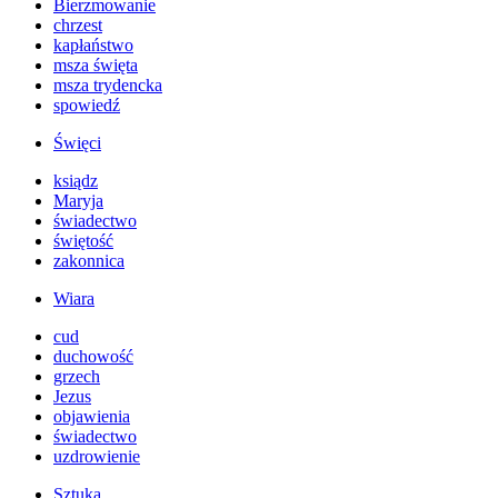
Bierzmowanie
chrzest
kapłaństwo
msza święta
msza trydencka
spowiedź
Święci
ksiądz
Maryja
świadectwo
świętość
zakonnica
Wiara
cud
duchowość
grzech
Jezus
objawienia
świadectwo
uzdrowienie
Sztuka