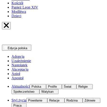
Kościół
Papież Leon XIV
Modlitwa
Dzieci
Edycja
polska
Adopcja
Uzależnienie
Nastolatek
Akceptacja
Anioł
Apostoł
Aktualności
Polska
Prolife
Świat
Religie
Społeczeństwo
Watykan
Styl życia
Powołanie
Relacje
Rodzina
Zdrowie
Praca