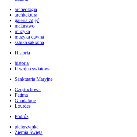
archeologia
architektura
galeria zdjęć
malarstwo
muzyka
muzyka dawna
sztuka sakralna
Historia
historia
II wojna światowa
Sanktuaria Maryjne
Częstochowa
Fatima
Guadalupe
Lourdes
Podróż
pielgrzymka
Ziemia Święta