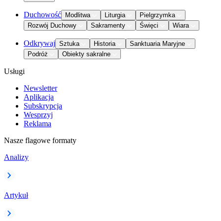
Duchowość
Modlitwa
Liturgia
Pielgrzymka
Rozwój Duchowy
Sakramenty
Święci
Wiara
Odkrywaj
Sztuka
Historia
Sanktuaria Maryjne
Podróż
Obiekty sakralne
Usługi
Newsletter
Aplikacja
Subskrypcja
Wesprzyj
Reklama
Nasze flagowe formaty
Analizy
Artykuł