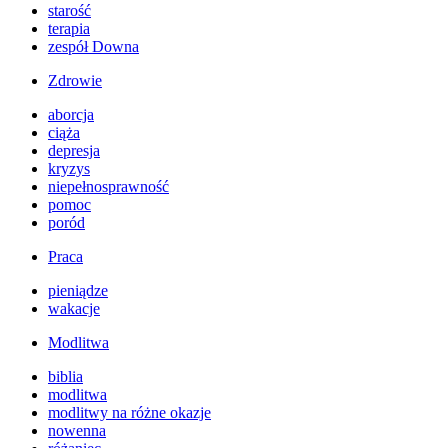
starość
terapia
zespół Downa
Zdrowie
aborcja
ciąża
depresja
kryzys
niepełnosprawność
pomoc
poród
Praca
pieniądze
wakacje
Modlitwa
biblia
modlitwa
modlitwy na różne okazje
nowenna