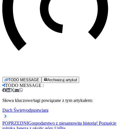
TODO MESSAGE
Archiwizuj artykuł
TODO MESSAGE
:
Słowa kluczowe/tagi powiązane z tym artykułem:
Duch Święty
odpust
wiara
POPRZEDNI
Gospodarstwo z niesamowitą historią! Poznajcie
rolnika Janeza z okolic góry Uršlja