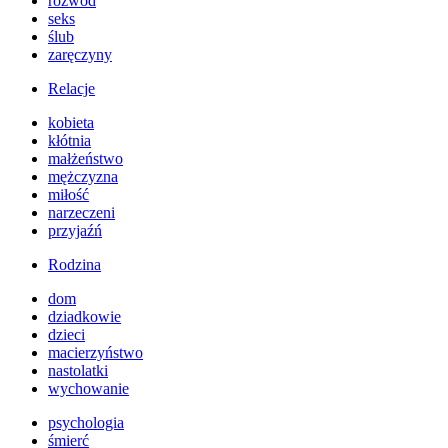
rozwód
seks
ślub
zaręczyny
Relacje
kobieta
kłótnia
małżeństwo
mężczyzna
miłość
narzeczeni
przyjaźń
Rodzina
dom
dziadkowie
dzieci
macierzyństwo
nastolatki
wychowanie
psychologia
śmierć