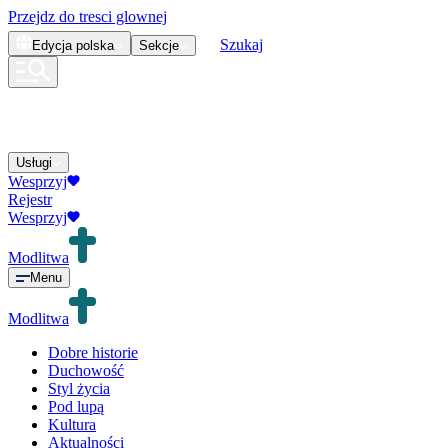
Przejdz do tresci glownej
Szukaj
Edycja
polska
Sekcje
Usługi
Wesprzyj
Rejestr
Wesprzyj
Modlitwa
Menu
Modlitwa
Dobre historie
Duchowość
Styl życia
Pod lupą
Kultura
Aktualności