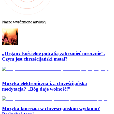
Nasze wyróżnione artykuły
„Organy kościelne potrafią zabrzmieć mrocznie”.
Czym jest chrześcijański metal?
Muzyka elektroniczna i… chrześcijańska
medytacja? „Bóg daje wolność!”
Muzyka taneczna w chrześcijańskim wydaniu?