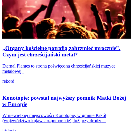
„Organy kościelne potrafią zabrzmieć mrocznie”.
Czym jest chrześcijański metal?
Eternal Flames to strona poświęcona chrześcijańskiej muzyce
metalowej.
rekord
Konotopie: powstał najwyższy pomnik Matki Bożej
w Europie
W niewielkiej miejscowości Konotopie, w gminie Kikół
(województwo kujawsko-pomorskie), tuż przy drodze...
historia