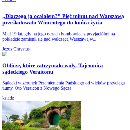
„Dlaczego ja ocalałem?” Pięć minut nad Warszawą
prześladowało Wincentego do końca życia
Miał 19 lat, gdy na jego oczach bombowiec z przyjaciółmi na
pokładzie zamienił się nad walczącą Warszawą w...
Jezus Chrystus
Oblicze, które zatrzymało woły. Tajemnica
sądeckiego Veraiconu
Sądecki wizerunek Przemienienia Pańskiego od wieków przyciąga
tłumy. Oto Veraicon z Nowego Sącza.
ksiądz