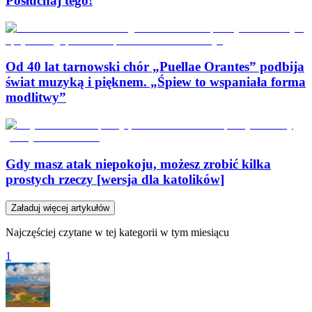
Posłuchaj tego!
Od 40 lat tarnowski chór „Puellae Orantes” podbija
świat muzyką i pięknem. „Śpiew to wspaniała forma
modlitwy”
Gdy masz atak niepokoju, możesz zrobić kilka
prostych rzeczy [wersja dla katolików]
Załaduj więcej artykułów
Najczęściej czytane w tej kategorii w tym miesiącu
1