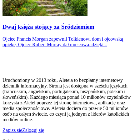
Dwaj księża stojący za Śródziemiem
Ojciec Francis Morgan zapewnił Tolkienowi dom i ojcowską
opiekę. Ojciec Robert Murray dał mu słowa, dzięki...
Uruchomiony w 2013 roku, Aleteia to bezpłatny internetowy
dziennik informacyjny. Strona jest dostępna w sześciu językach
(francuskim, angielskim, portugalskim, hiszpańskim, polskim i
słoweńskim). Każdego miesiąca ponad 10 milionów czytelników
korzysta z Aletei poprzez jej stronę internetową, aplikację oraz
media społecznościowe. Aleteia dociera do prawie 50 milionów
osób na całym świecie, co czyni ją jednym z liderów katolickich
mediów online.
Zapisz się
Zaloguj się