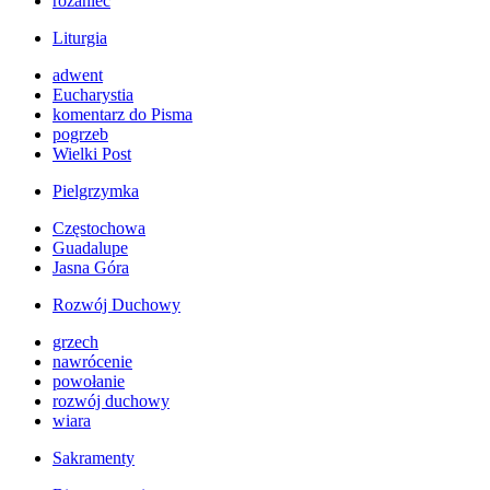
różaniec
Liturgia
adwent
Eucharystia
komentarz do Pisma
pogrzeb
Wielki Post
Pielgrzymka
Częstochowa
Guadalupe
Jasna Góra
Rozwój Duchowy
grzech
nawrócenie
powołanie
rozwój duchowy
wiara
Sakramenty