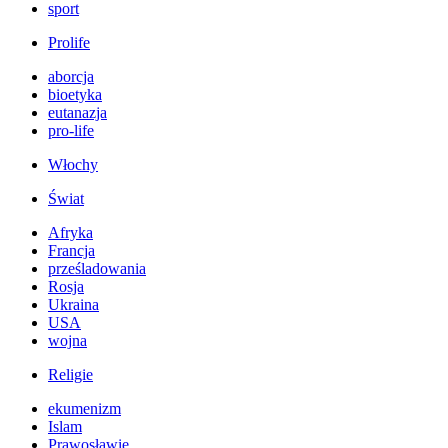
sport
Prolife
aborcja
bioetyka
eutanazja
pro-life
Włochy
Świat
Afryka
Francja
prześladowania
Rosja
Ukraina
USA
wojna
Religie
ekumenizm
Islam
Prawosławie