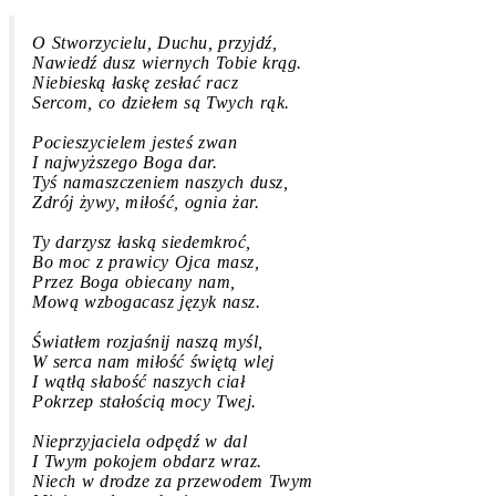
O Stworzycielu, Duchu, przyjdź,
Nawiedź dusz wiernych Tobie krąg.
Niebieską łaskę zesłać racz
Sercom, co dziełem są Twych rąk.
Pocieszycielem jesteś zwan
I najwyższego Boga dar.
Tyś namaszczeniem naszych dusz,
Zdrój żywy, miłość, ognia żar.
Ty darzysz łaską siedemkroć,
Bo moc z prawicy Ojca masz,
Przez Boga obiecany nam,
Mową wzbogacasz język nasz.
Światłem rozjaśnij naszą myśl,
W serca nam miłość świętą wlej
I wątłą słabość naszych ciał
Pokrzep stałością mocy Twej.
Nieprzyjaciela odpędź w dal
I Twym pokojem obdarz wraz.
Niech w drodze za przewodem Twym