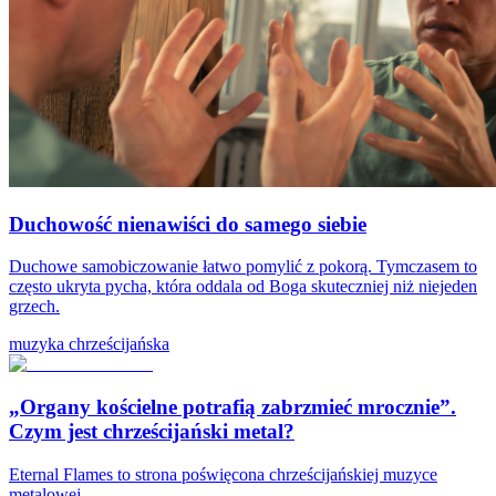
Duchowość nienawiści do samego siebie
Duchowe samobiczowanie łatwo pomylić z pokorą. Tymczasem to
często ukryta pycha, która oddala od Boga skuteczniej niż niejeden
grzech.
muzyka chrześcijańska
„Organy kościelne potrafią zabrzmieć mrocznie”.
Czym jest chrześcijański metal?
Eternal Flames to strona poświęcona chrześcijańskiej muzyce
metalowej.