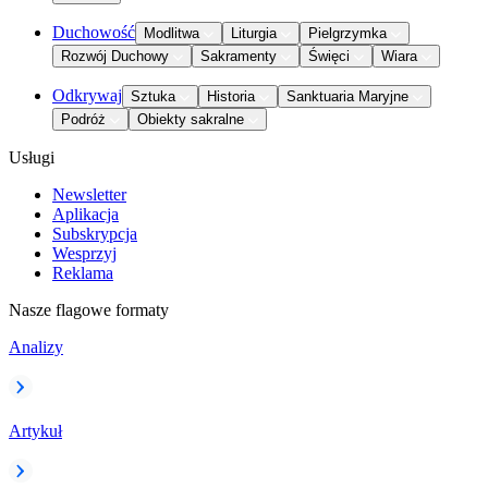
Duchowość
Modlitwa
Liturgia
Pielgrzymka
Rozwój Duchowy
Sakramenty
Święci
Wiara
Odkrywaj
Sztuka
Historia
Sanktuaria Maryjne
Podróż
Obiekty sakralne
Usługi
Newsletter
Aplikacja
Subskrypcja
Wesprzyj
Reklama
Nasze flagowe formaty
Analizy
Artykuł