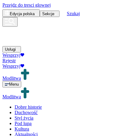
Przejdz do tresci glownej
Szukaj
Edycja
polska
Sekcje
Usługi
Wesprzyj
Rejestr
Wesprzyj
Modlitwa
Menu
Modlitwa
Dobre historie
Duchowość
Styl życia
Pod lupą
Kultura
Aktualności