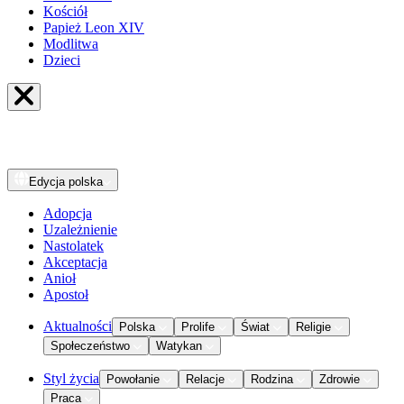
Kościół
Papież Leon XIV
Modlitwa
Dzieci
Edycja
polska
Adopcja
Uzależnienie
Nastolatek
Akceptacja
Anioł
Apostoł
Aktualności
Polska
Prolife
Świat
Religie
Społeczeństwo
Watykan
Styl życia
Powołanie
Relacje
Rodzina
Zdrowie
Praca