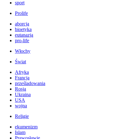
sport
Prolife
aborcja
bioetyka
eutanazja
pro-life
Włochy
Świat
Afryka
Francja
prześladowania
Rosja
Ukraina
USA
wojna
Religie
ekumenizm
Islam
Prawosławie