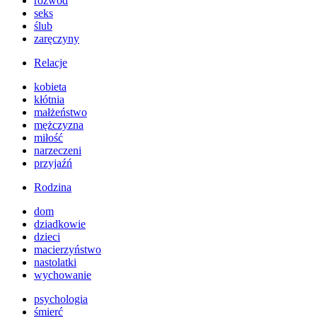
rozwód
seks
ślub
zaręczyny
Relacje
kobieta
kłótnia
małżeństwo
mężczyzna
miłość
narzeczeni
przyjaźń
Rodzina
dom
dziadkowie
dzieci
macierzyństwo
nastolatki
wychowanie
psychologia
śmierć