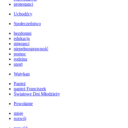
protestanci
Uchodźcy
Społeczeństwo
bezdomni
edukacja
migranci
niepełnosprawność
pomoc
rodzina
sport
Watykan
Papież
papież Franciszek
Światowe Dni Młodzieży
Powołanie
misje
rozwój