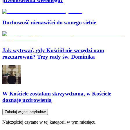
przemówienia weselnego?
Duchowość nienawiści do samego siebie
Jak wytrwać, gdy Kościół nie szczędzi nam
rozczarowań? Trzy rady św. Dominika
W Kościele zostałam skrzywdzona, w Kościele
doznaję uzdrowienia
Załaduj więcej artykułów
Najczęściej czytane w tej kategorii w tym miesiącu