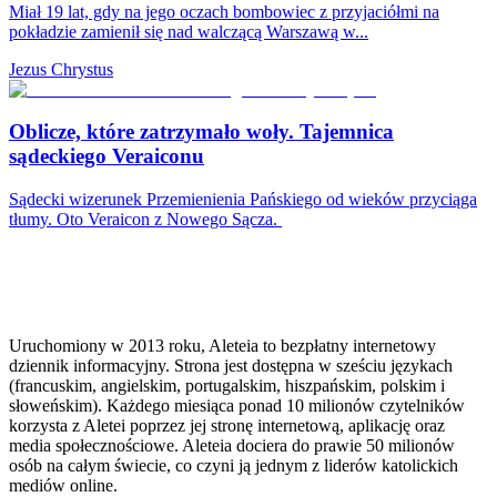
Miał 19 lat, gdy na jego oczach bombowiec z przyjaciółmi na
pokładzie zamienił się nad walczącą Warszawą w...
Jezus Chrystus
Oblicze, które zatrzymało woły. Tajemnica
sądeckiego Veraiconu
Sądecki wizerunek Przemienienia Pańskiego od wieków przyciąga
tłumy. Oto Veraicon z Nowego Sącza.
Uruchomiony w 2013 roku, Aleteia to bezpłatny internetowy
dziennik informacyjny. Strona jest dostępna w sześciu językach
(francuskim, angielskim, portugalskim, hiszpańskim, polskim i
słoweńskim). Każdego miesiąca ponad 10 milionów czytelników
korzysta z Aletei poprzez jej stronę internetową, aplikację oraz
media społecznościowe. Aleteia dociera do prawie 50 milionów
osób na całym świecie, co czyni ją jednym z liderów katolickich
mediów online.