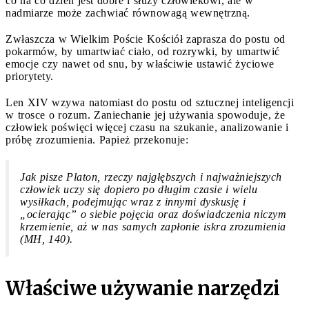
co na co dzień jest dobre i służy człowiekowi, ale w
nadmiarze może zachwiać równowagą wewnętrzną.
Zwłaszcza w Wielkim Poście Kościół zaprasza do postu od
pokarmów, by umartwiać ciało, od rozrywki, by umartwić
emocje czy nawet od snu, by właściwie ustawić życiowe
priorytety.
Len XIV wzywa natomiast do postu od sztucznej inteligencji
w trosce o rozum. Zaniechanie jej używania spowoduje, że
człowiek poświęci więcej czasu na szukanie, analizowanie i
próbę zrozumienia. Papież przekonuje:
Jak pisze Platon, rzeczy najgłębszych i najważniejszych
człowiek uczy się dopiero po długim czasie i wielu
wysiłkach, podejmując wraz z innymi dyskusję i
„ocierając” o siebie pojęcia oraz doświadczenia niczym
krzemienie, aż w nas samych zapłonie iskra zrozumienia
(MH, 140).
Właściwe używanie narzędzi