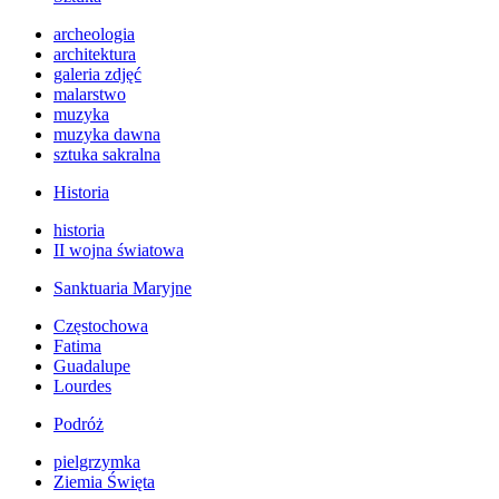
archeologia
architektura
galeria zdjęć
malarstwo
muzyka
muzyka dawna
sztuka sakralna
Historia
historia
II wojna światowa
Sanktuaria Maryjne
Częstochowa
Fatima
Guadalupe
Lourdes
Podróż
pielgrzymka
Ziemia Święta