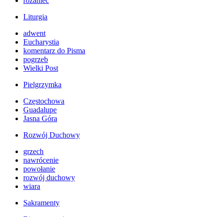
różaniec
Liturgia
adwent
Eucharystia
komentarz do Pisma
pogrzeb
Wielki Post
Pielgrzymka
Częstochowa
Guadalupe
Jasna Góra
Rozwój Duchowy
grzech
nawrócenie
powołanie
rozwój duchowy
wiara
Sakramenty