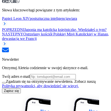
Słowa kluczowe/tagi powiązane z tym artykułem:
Papież Leon XIV
post
sztuczna inteligencja
wiara
POPRZEDNI
Japonia ma katolicką księżniczkę. Wiedziałeś o tym?
NASTĘPNY
Ostrzelany kościół Polskiej Misji Katolickiej w Hanau,
dewastacja we Francji
Newsletter
Otrzymuj Aleteia codziennie w swojej skrzynce e-mail.
Twój adres e-mail
Zgadzam się na otrzymywanie newslettera. Zobacz naszą
Polityka prywatności, aby dowiedzieć się więcej.
Zapisz się