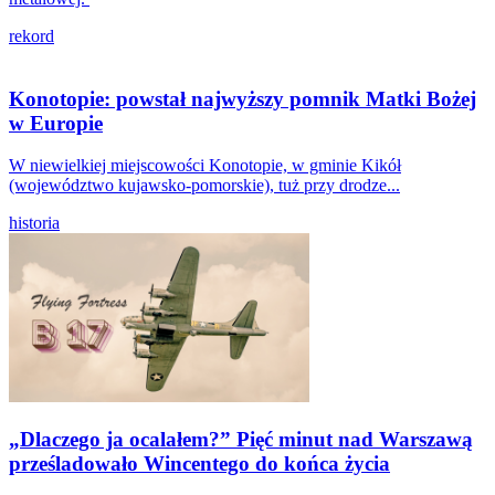
rekord
Konotopie: powstał najwyższy pomnik Matki Bożej
w Europie
W niewielkiej miejscowości Konotopie, w gminie Kikół
(województwo kujawsko-pomorskie), tuż przy drodze...
historia
„Dlaczego ja ocalałem?” Pięć minut nad Warszawą
prześladowało Wincentego do końca życia