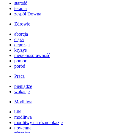
starość
terapia
zespół Downa
Zdrowie
aborcja
ciąża
depresja
kryzys
niepełnosprawność
pomoc
poród
Praca
pieniądze
wakacje
Modlitwa
biblia
modlitwa
modlitwy na różne okazje
nowenna