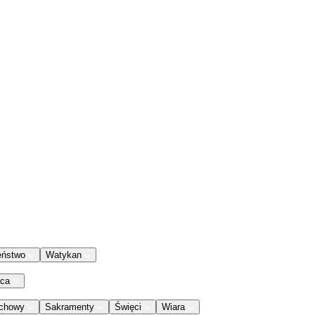
eństwo
Watykan
aca
chowy
Sakramenty
Święci
Wiara