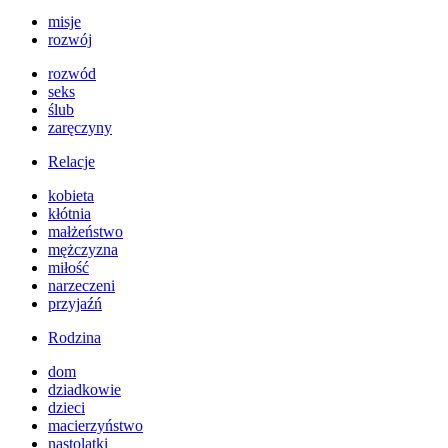
misje
rozwój
rozwód
seks
ślub
zaręczyny
Relacje
kobieta
kłótnia
małżeństwo
mężczyzna
miłość
narzeczeni
przyjaźń
Rodzina
dom
dziadkowie
dzieci
macierzyństwo
nastolatki