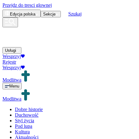
Przejdz do tresci glownej
Szukaj
Edycja
polska
Sekcje
Usługi
Wesprzyj
Rejestr
Wesprzyj
Modlitwa
Menu
Modlitwa
Dobre historie
Duchowość
Styl życia
Pod lupą
Kultura
Aktualności