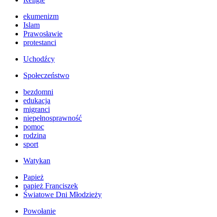
ekumenizm
Islam
Prawosławie
protestanci
Uchodźcy
Społeczeństwo
bezdomni
edukacja
migranci
niepełnosprawność
pomoc
rodzina
sport
Watykan
Papież
papież Franciszek
Światowe Dni Młodzieży
Powołanie