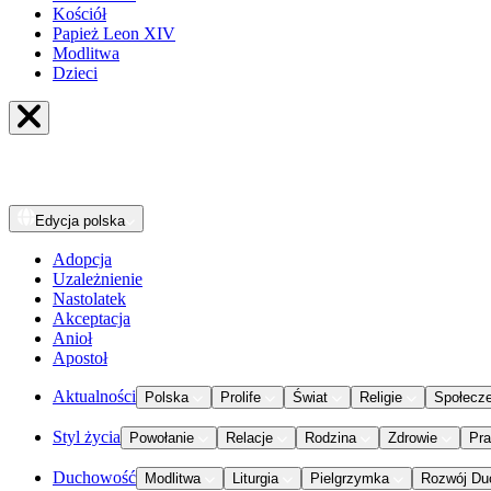
Kościół
Papież Leon XIV
Modlitwa
Dzieci
Edycja
polska
Adopcja
Uzależnienie
Nastolatek
Akceptacja
Anioł
Apostoł
Aktualności
Polska
Prolife
Świat
Religie
Społecz
Styl życia
Powołanie
Relacje
Rodzina
Zdrowie
Pr
Duchowość
Modlitwa
Liturgia
Pielgrzymka
Rozwój Du