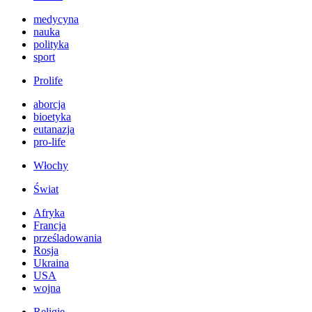
medycyna
nauka
polityka
sport
Prolife
aborcja
bioetyka
eutanazja
pro-life
Włochy
Świat
Afryka
Francja
prześladowania
Rosja
Ukraina
USA
wojna
Religie