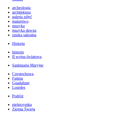
archeologia
architektura
galeria zdjęć
malarstwo
muzyka
muzyka dawna
sztuka sakralna
Historia
historia
II wojna światowa
Sanktuaria Maryjne
Częstochowa
Fatima
Guadalupe
Lourdes
Podróż
pielgrzymka
Ziemia Święta