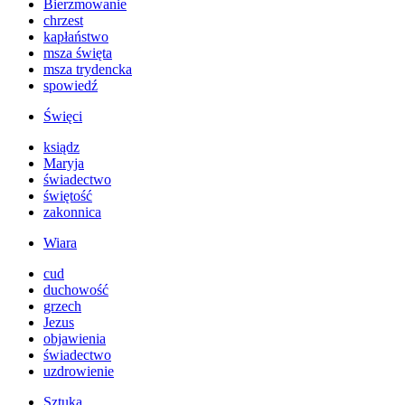
Bierzmowanie
chrzest
kapłaństwo
msza święta
msza trydencka
spowiedź
Święci
ksiądz
Maryja
świadectwo
świętość
zakonnica
Wiara
cud
duchowość
grzech
Jezus
objawienia
świadectwo
uzdrowienie
Sztuka