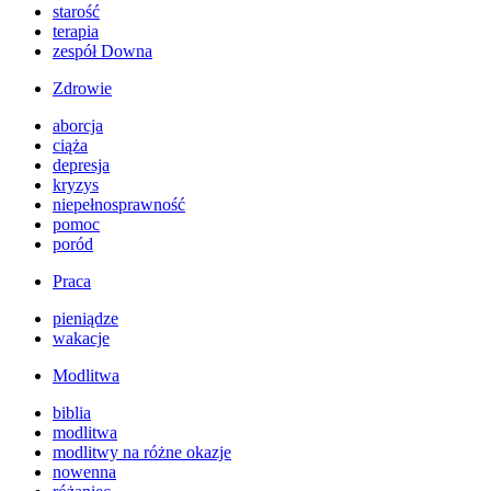
starość
terapia
zespół Downa
Zdrowie
aborcja
ciąża
depresja
kryzys
niepełnosprawność
pomoc
poród
Praca
pieniądze
wakacje
Modlitwa
biblia
modlitwa
modlitwy na różne okazje
nowenna