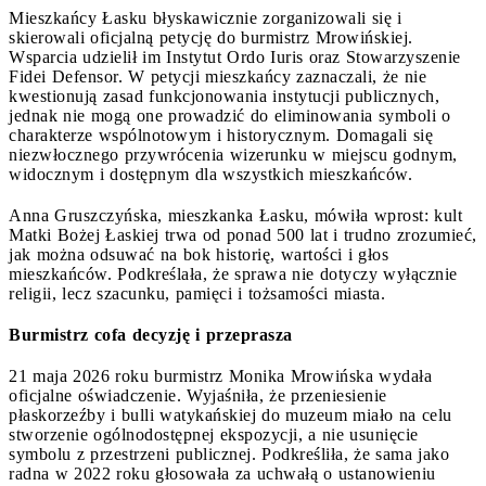
Mieszkańcy Łasku błyskawicznie zorganizowali się i
skierowali oficjalną petycję do burmistrz Mrowińskiej.
Wsparcia udzielił im Instytut Ordo Iuris oraz Stowarzyszenie
Fidei Defensor. W petycji mieszkańcy zaznaczali, że nie
kwestionują zasad funkcjonowania instytucji publicznych,
jednak nie mogą one prowadzić do eliminowania symboli o
charakterze wspólnotowym i historycznym. Domagali się
niezwłocznego przywrócenia wizerunku w miejscu godnym,
widocznym i dostępnym dla wszystkich mieszkańców.
Anna Gruszczyńska, mieszkanka Łasku, mówiła wprost: kult
Matki Bożej Łaskiej trwa od ponad 500 lat i trudno zrozumieć,
jak można odsuwać na bok historię, wartości i głos
mieszkańców. Podkreślała, że sprawa nie dotyczy wyłącznie
religii, lecz szacunku, pamięci i tożsamości miasta.
Burmistrz cofa decyzję i przeprasza
21 maja 2026 roku burmistrz Monika Mrowińska wydała
oficjalne oświadczenie. Wyjaśniła, że przeniesienie
płaskorzeźby i bulli watykańskiej do muzeum miało na celu
stworzenie ogólnodostępnej ekspozycji, a nie usunięcie
symbolu z przestrzeni publicznej. Podkreśliła, że sama jako
radna w 2022 roku głosowała za uchwałą o ustanowieniu