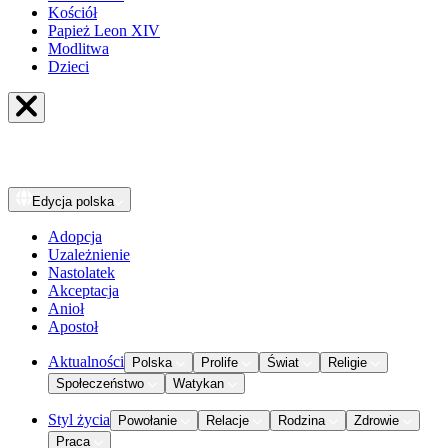
Kościół
Papież Leon XIV
Modlitwa
Dzieci
Edycja
polska
Adopcja
Uzależnienie
Nastolatek
Akceptacja
Anioł
Apostoł
Aktualności
Polska
Prolife
Świat
Religie
Społeczeństwo
Watykan
Styl życia
Powołanie
Relacje
Rodzina
Zdrowie
Praca