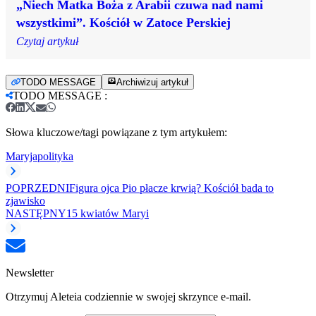
„Niech Matka Boża z Arabii czuwa nad nami
wszystkimi”. Kościół w Zatoce Perskiej
Czytaj artykuł
TODO MESSAGE
Archiwizuj artykuł
TODO MESSAGE
:
Słowa kluczowe/tagi powiązane z tym artykułem:
Maryja
polityka
POPRZEDNI
Figura ojca Pio płacze krwią? Kościół bada to
zjawisko
NASTĘPNY
15 kwiatów Maryi
Newsletter
Otrzymuj Aleteia codziennie w swojej skrzynce e-mail.