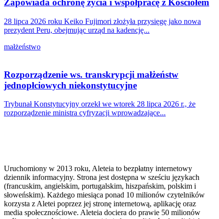
Zapowiada ochronę życia i współpracę z Kościołem
28 lipca 2026 roku Keiko Fujimori złożyła przysięgę jako nowa
prezydent Peru, obejmując urząd na kadencję...
małżeństwo
Rozporządzenie ws. transkrypcji małżeństw
jednopłciowych niekonstytucyjne
Trybunał Konstytucyjny orzekł we wtorek 28 lipca 2026 r., że
rozporządzenie ministra cyfryzacji wprowadzające...
Uruchomiony w 2013 roku, Aleteia to bezpłatny internetowy
dziennik informacyjny. Strona jest dostępna w sześciu językach
(francuskim, angielskim, portugalskim, hiszpańskim, polskim i
słoweńskim). Każdego miesiąca ponad 10 milionów czytelników
korzysta z Aletei poprzez jej stronę internetową, aplikację oraz
media społecznościowe. Aleteia dociera do prawie 50 milionów