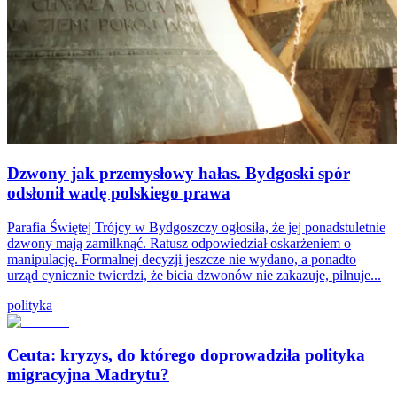
Dzwony jak przemysłowy hałas. Bydgoski spór
odsłonił wadę polskiego prawa
Parafia Świętej Trójcy w Bydgoszczy ogłosiła, że jej ponadstuletnie
dzwony mają zamilknąć. Ratusz odpowiedział oskarżeniem o
manipulację. Formalnej decyzji jeszcze nie wydano, a ponadto
urząd cynicznie twierdzi, że bicia dzwonów nie zakazuje, pilnuje...
polityka
Ceuta: kryzys, do którego doprowadziła polityka
migracyjna Madrytu?