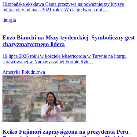
Hiszpańska eksklawa Ceuta przeżywa najpoważniejszy kryzys
migracyjny od maja 2021 roku. W ciągu dwóch dni –...
liturgia
Enzo Bianchi na Mszy trydenckiej. Symboliczny gest
charyzmatycznego lidera
19 lipca 2026 roku w kościele Misericordia w Turynie na liturgii
sprawowanej w Nadzwyczajnej Formie Rytu...
Ameryka Południowa
Keiko Fujimori zaprzysiężona na prezydenta Peru.