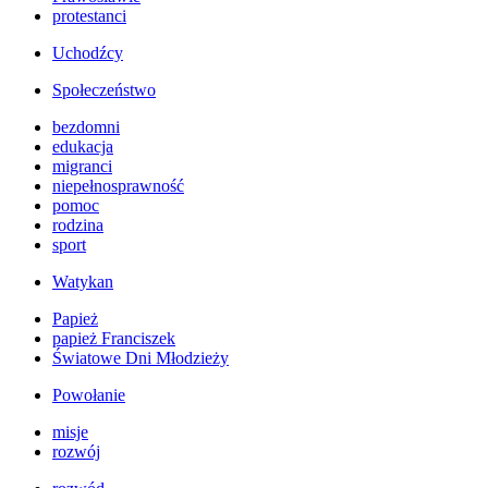
protestanci
Uchodźcy
Społeczeństwo
bezdomni
edukacja
migranci
niepełnosprawność
pomoc
rodzina
sport
Watykan
Papież
papież Franciszek
Światowe Dni Młodzieży
Powołanie
misje
rozwój