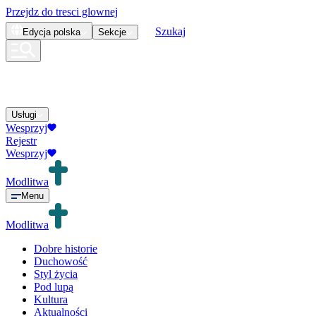
Przejdz do tresci glownej
Szukaj
Edycja
polska
Sekcje
Usługi
Wesprzyj
Rejestr
Wesprzyj
Modlitwa
Menu
Modlitwa
Dobre historie
Duchowość
Styl życia
Pod lupą
Kultura
Aktualności