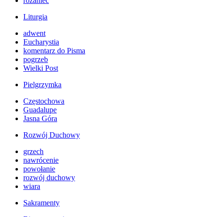
różaniec
Liturgia
adwent
Eucharystia
komentarz do Pisma
pogrzeb
Wielki Post
Pielgrzymka
Częstochowa
Guadalupe
Jasna Góra
Rozwój Duchowy
grzech
nawrócenie
powołanie
rozwój duchowy
wiara
Sakramenty