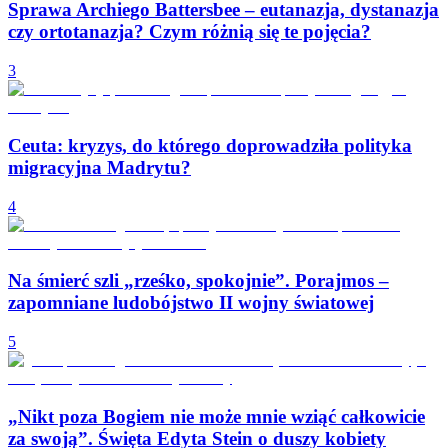
Sprawa Archiego Battersbee – eutanazja, dystanazja
czy ortotanazja? Czym różnią się te pojęcia?
3
Ceuta: kryzys, do którego doprowadziła polityka
migracyjna Madrytu?
4
Na śmierć szli „rześko, spokojnie”. Porajmos –
zapomniane ludobójstwo II wojny światowej
5
„Nikt poza Bogiem nie może mnie wziąć całkowicie
za swoją”. Święta Edyta Stein o duszy kobiety