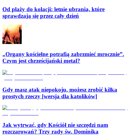
Od plaży do kolacji: letnie ubrania, które
sprawdzają się przez cały dzień
„Organy kościelne potrafią zabrzmieć mrocznie”.
Czym jest chrześcijański metal?
Gdy masz atak niepokoju, możesz zrobić kilka
prostych rzeczy [wersja dla katolików]
Jak wytrwać, gdy Kościół nie szczędzi nam
rozczarowań? Trzy rady św. Dominika