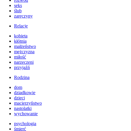
rozwód
seks
ślub
zaręczyny
Relacje
kobieta
kłótnia
małżeństwo
mężczyzna
miłość
narzeczeni
przyjaźń
Rodzina
dom
dziadkowie
dzieci
macierzyństwo
nastolatki
wychowanie
psychologia
śmierć