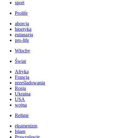
sport
Prolife
aborcja
bioetyka
eutanazja
pro-life
Włochy
Świat
Afryka
Francja
prześladowania
Rosja
Ukraina
USA
wojna
Religie
ekumenizm
Islam
Prawosławie