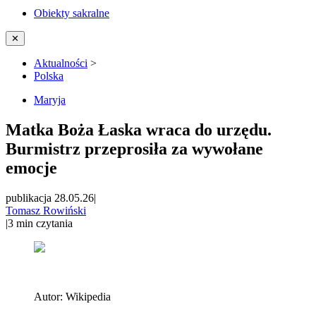
Obiekty sakralne
✕
Aktualności
>
Polska
Maryja
Matka Boża Łaska wraca do urzędu.
Burmistrz przeprosiła za wywołane
emocje
publikacja 28.05.26
|
Tomasz Rowiński
|
3
min czytania
Autor:
Wikipedia