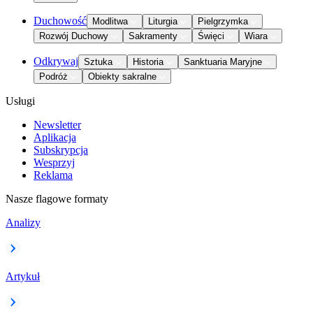
Duchowość
Modlitwa
Liturgia
Pielgrzymka
Rozwój Duchowy
Sakramenty
Święci
Wiara
Odkrywaj
Sztuka
Historia
Sanktuaria Maryjne
Podróż
Obiekty sakralne
Usługi
Newsletter
Aplikacja
Subskrypcja
Wesprzyj
Reklama
Nasze flagowe formaty
Analizy
Artykuł