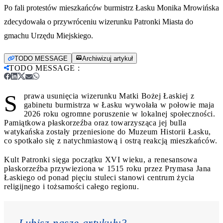
Po fali protestów mieszkańców burmistrz Łasku Monika Mrowińska
zdecydowała o przywróceniu wizerunku Patronki Miasta do
gmachu Urzędu Miejskiego.
TODO MESSAGE
Archiwizuj artykuł
TODO MESSAGE
:
S
prawa usunięcia wizerunku Matki Bożej Łaskiej z
gabinetu burmistrza w Łasku wywołała w połowie maja
2026 roku ogromne poruszenie w lokalnej społeczności.
Pamiątkowa płaskorzeźba oraz towarzysząca jej bulla
watykańska zostały przeniesione do Muzeum Historii Łasku,
co spotkało się z natychmiastową i ostrą reakcją mieszkańców.
Kult Patronki sięga początku XVI wieku, a renesansowa
płaskorzeźba przywieziona w 1515 roku przez Prymasa Jana
Łaskiego od ponad pięciu stuleci stanowi centrum życia
religijnego i tożsamości całego regionu.
Lubisz nasze artykuły? 