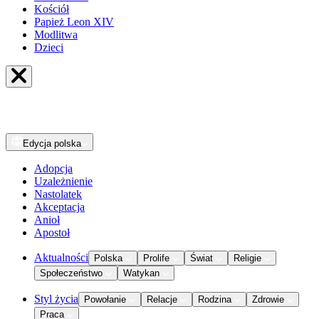
Kościół
Papież Leon XIV
Modlitwa
Dzieci
Edycja
polska
Adopcja
Uzależnienie
Nastolatek
Akceptacja
Anioł
Apostoł
Aktualności
Polska
Prolife
Świat
Religie
Społeczeństwo
Watykan
Styl życia
Powołanie
Relacje
Rodzina
Zdrowie
Praca