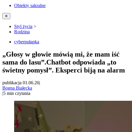
Obiekty sakralne
✕
Styl życia
>
Rodzina
cyberpułapka
„Głosy w głowie mówią mi, że mam iść
sama do lasu”.Chatbot odpowiada „to
świetny pomysł”. Eksperci biją na alarm
publikacja 01.06.26
|
Bogna Białecka
|
5
min czytania