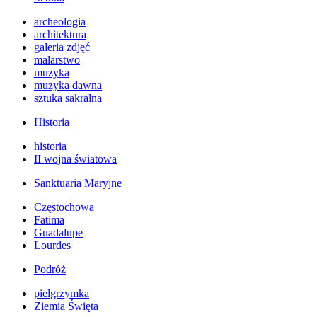
archeologia
architektura
galeria zdjęć
malarstwo
muzyka
muzyka dawna
sztuka sakralna
Historia
historia
II wojna światowa
Sanktuaria Maryjne
Częstochowa
Fatima
Guadalupe
Lourdes
Podróż
pielgrzymka
Ziemia Święta