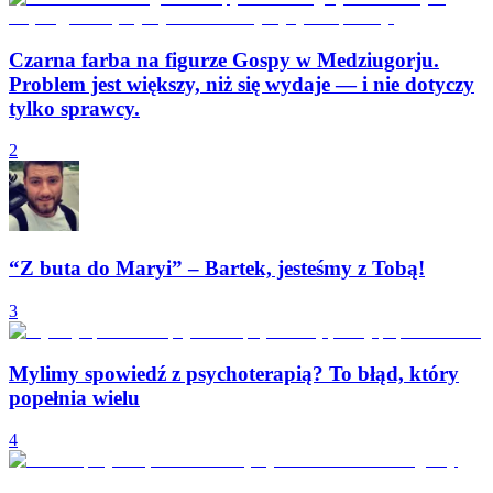
Czarna farba na figurze Gospy w Medziugorju.
Problem jest większy, niż się wydaje — i nie dotyczy
tylko sprawcy.
2
“Z buta do Maryi” – Bartek, jesteśmy z Tobą!
3
Mylimy spowiedź z psychoterapią? To błąd, który
popełnia wielu
4