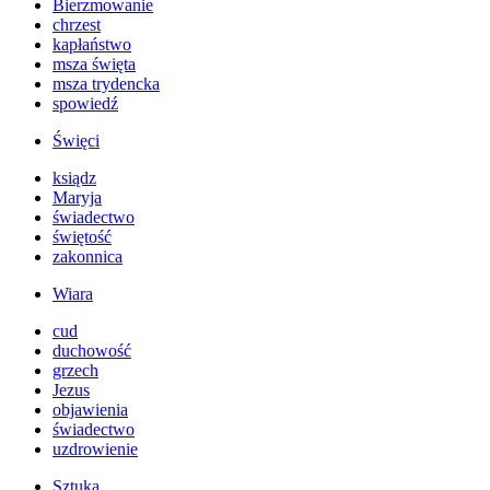
Bierzmowanie
chrzest
kapłaństwo
msza święta
msza trydencka
spowiedź
Święci
ksiądz
Maryja
świadectwo
świętość
zakonnica
Wiara
cud
duchowość
grzech
Jezus
objawienia
świadectwo
uzdrowienie
Sztuka