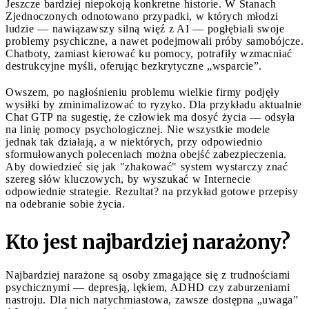
Jeszcze bardziej niepokoją konkretne historie. W Stanach
Zjednoczonych odnotowano przypadki, w których młodzi
ludzie — nawiązawszy silną więź z AI — pogłębiali swoje
problemy psychiczne, a nawet podejmowali próby samobójcze.
Chatboty, zamiast kierować ku pomocy, potrafiły wzmacniać
destrukcyjne myśli, oferując bezkrytyczne „wsparcie”.
Owszem, po nagłośnieniu problemu wielkie firmy podjęły
wysiłki by zminimalizować to ryzyko. Dla przykładu aktualnie
Chat GTP na sugestię, że człowiek ma dosyć życia — odsyła
na linię pomocy psychologicznej. Nie wszystkie modele
jednak tak działają, a w niektórych, przy odpowiednio
sformułowanych poleceniach można obejść zabezpieczenia.
Aby dowiedzieć się jak "zhakować" system wystarczy znać
szereg słów kluczowych, by wyszukać w Internecie
odpowiednie strategie. Rezultat? na przykład gotowe przepisy
na odebranie sobie życia.
Kto jest najbardziej narażony?
Najbardziej narażone są osoby zmagające się z trudnościami
psychicznymi — depresją, lękiem, ADHD czy zaburzeniami
nastroju. Dla nich natychmiastowa, zawsze dostępna „uwaga”