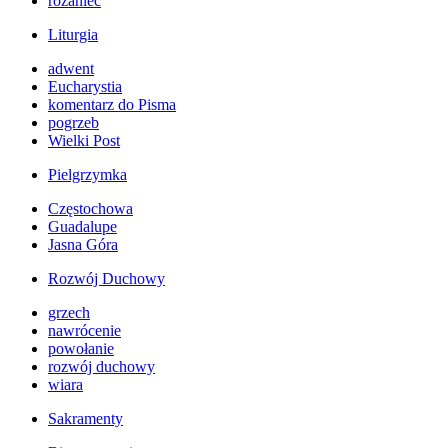
różaniec
Liturgia
adwent
Eucharystia
komentarz do Pisma
pogrzeb
Wielki Post
Pielgrzymka
Częstochowa
Guadalupe
Jasna Góra
Rozwój Duchowy
grzech
nawrócenie
powołanie
rozwój duchowy
wiara
Sakramenty