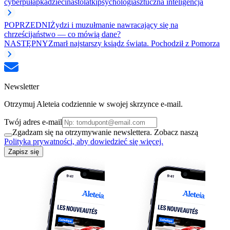
cyberpułapka
dzieci
nastolatki
psychologia
sztuczna inteligencja
POPRZEDNI
Żydzi i muzułmanie nawracający się na
chrześcijaństwo — co mówią dane?
NASTĘPNY
Zmarł najstarszy ksiądz świata. Pochodził z Pomorza
Newsletter
Otrzymuj Aleteia codziennie w swojej skrzynce e-mail.
Twój adres e-mail
Zgadzam się na otrzymywanie newslettera. Zobacz naszą
Polityka prywatności, aby dowiedzieć się więcej.
Zapisz się