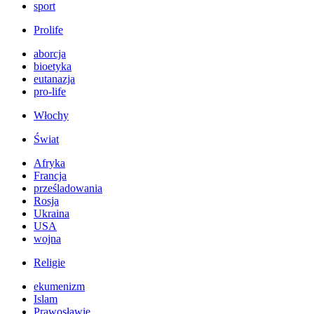
sport
Prolife
aborcja
bioetyka
eutanazja
pro-life
Włochy
Świat
Afryka
Francja
prześladowania
Rosja
Ukraina
USA
wojna
Religie
ekumenizm
Islam
Prawosławie