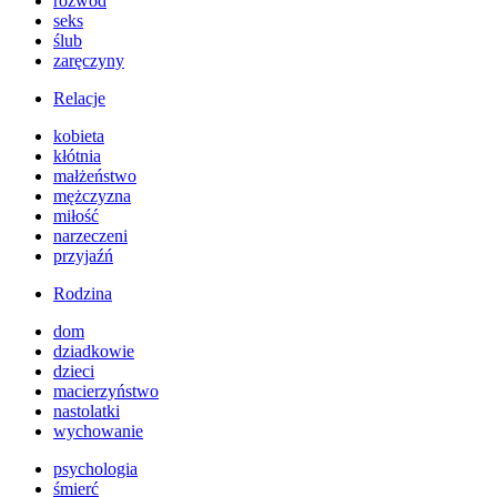
rozwód
seks
ślub
zaręczyny
Relacje
kobieta
kłótnia
małżeństwo
mężczyzna
miłość
narzeczeni
przyjaźń
Rodzina
dom
dziadkowie
dzieci
macierzyństwo
nastolatki
wychowanie
psychologia
śmierć