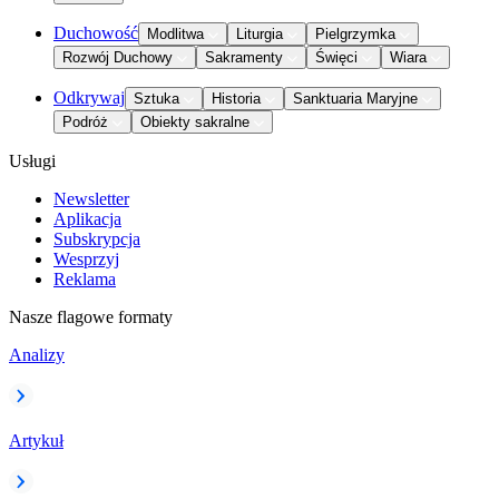
Duchowość
Modlitwa
Liturgia
Pielgrzymka
Rozwój Duchowy
Sakramenty
Święci
Wiara
Odkrywaj
Sztuka
Historia
Sanktuaria Maryjne
Podróż
Obiekty sakralne
Usługi
Newsletter
Aplikacja
Subskrypcja
Wesprzyj
Reklama
Nasze flagowe formaty
Analizy
Artykuł