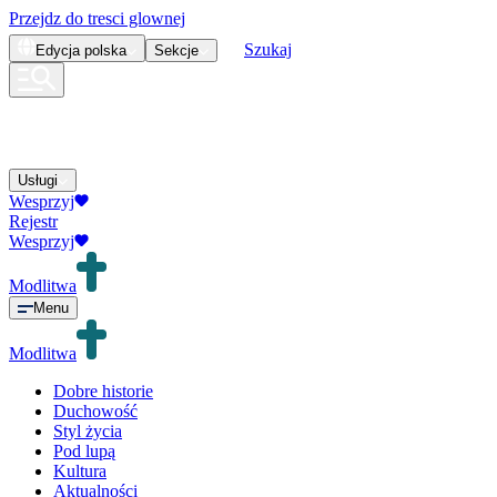
Przejdz do tresci glownej
Szukaj
Edycja
polska
Sekcje
Usługi
Wesprzyj
Rejestr
Wesprzyj
Modlitwa
Menu
Modlitwa
Dobre historie
Duchowość
Styl życia
Pod lupą
Kultura
Aktualności