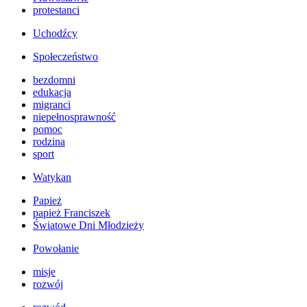
protestanci
Uchodźcy
Społeczeństwo
bezdomni
edukacja
migranci
niepełnosprawność
pomoc
rodzina
sport
Watykan
Papież
papież Franciszek
Światowe Dni Młodzieży
Powołanie
misje
rozwój