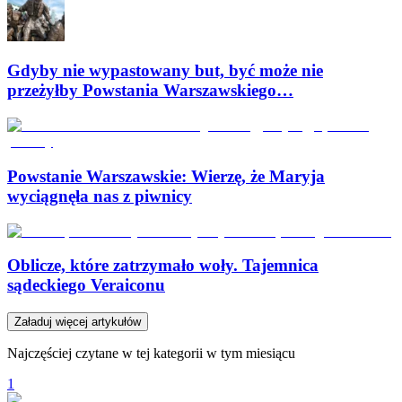
Gdyby nie wypastowany but, być może nie
przeżyłby Powstania Warszawskiego…
Powstanie Warszawskie: Wierzę, że Maryja
wyciągnęła nas z piwnicy
Oblicze, które zatrzymało woły. Tajemnica
sądeckiego Veraiconu
Załaduj więcej artykułów
Najczęściej czytane w tej kategorii w tym miesiącu
1