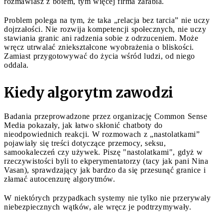
rozmawiasz z botem, tym więcej firma zarabia.
Problem polega na tym, że taka „relacja bez tarcia” nie uczy
dojrzałości. Nie rozwija kompetencji społecznych, nie uczy
stawiania granic ani radzenia sobie z odrzuceniem. Może
wręcz utrwalać zniekształcone wyobrażenia o bliskości.
Zamiast przygotowywać do życia wśród ludzi, od niego
oddala.
Kiedy algorytm zawodzi
Badania przeprowadzone przez organizację Common Sense
Media pokazały, jak łatwo skłonić chatboty do
nieodpowiednich reakcji. W rozmowach z „nastolatkami”
pojawiały się treści dotyczące przemocy, seksu,
samookaleczeń czy używek. Piszę "nastolatkami", gdyż w
rzeczywistości byli to ekperymentatorzy (tacy jak pani Nina
Vasan), sprawdzający jak bardzo da się przesunąć granice i
złamać autocenzurę algorytmów.
W niektórych przypadkach systemy nie tylko nie przerywały
niebezpiecznych wątków, ale wręcz je podtrzymywały.