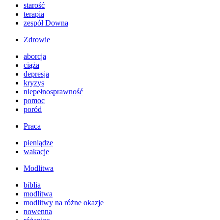
starość
terapia
zespół Downa
Zdrowie
aborcja
ciąża
depresja
kryzys
niepełnosprawność
pomoc
poród
Praca
pieniądze
wakacje
Modlitwa
biblia
modlitwa
modlitwy na różne okazje
nowenna