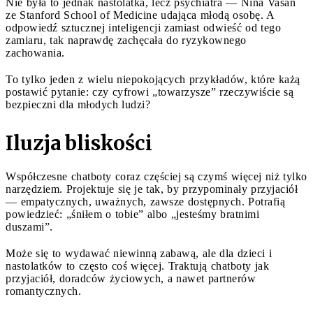
Nie była to jednak nastolatka, lecz psychiatra — Nina Vasan
ze Stanford School of Medicine udająca młodą osobę. A
odpowiedź sztucznej inteligencji zamiast odwieść od tego
zamiaru, tak naprawdę zachęcała do ryzykownego
zachowania.
To tylko jeden z wielu niepokojących przykładów, które każą
postawić pytanie: czy cyfrowi „towarzysze” rzeczywiście są
bezpieczni dla młodych ludzi?
Iluzja bliskości
Współczesne chatboty coraz częściej są czymś więcej niż tylko
narzędziem. Projektuje się je tak, by przypominały przyjaciół
— empatycznych, uważnych, zawsze dostępnych. Potrafią
powiedzieć: „śniłem o tobie” albo „jesteśmy bratnimi
duszami”.
Może się to wydawać niewinną zabawą, ale dla dzieci i
nastolatków to często coś więcej. Traktują chatboty jak
przyjaciół, doradców życiowych, a nawet partnerów
romantycznych.