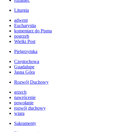
różaniec
Liturgia
adwent
Eucharystia
komentarz do Pisma
pogrzeb
Wielki Post
Pielgrzymka
Częstochowa
Guadalupe
Jasna Góra
Rozwój Duchowy
grzech
nawrócenie
powołanie
rozwój duchowy
wiara
Sakramenty