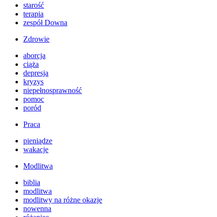
starość
terapia
zespół Downa
Zdrowie
aborcja
ciąża
depresja
kryzys
niepełnosprawność
pomoc
poród
Praca
pieniądze
wakacje
Modlitwa
biblia
modlitwa
modlitwy na różne okazje
nowenna