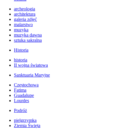
archeologia
architektura
galeria zdjęć
malarstwo
muzyka
muzyka dawna
sztuka sakralna
Historia
historia
II wojna światowa
Sanktuaria Maryjne
Częstochowa
Fatima
Guadalupe
Lourdes
Podróż
pielgrzymka
Ziemia Święta