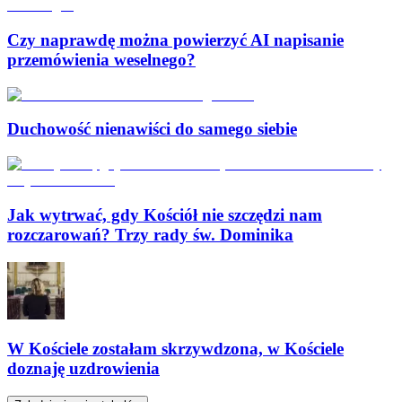
Czy naprawdę można powierzyć AI napisanie
przemówienia weselnego?
Duchowość nienawiści do samego siebie
Jak wytrwać, gdy Kościół nie szczędzi nam
rozczarowań? Trzy rady św. Dominika
W Kościele zostałam skrzywdzona, w Kościele
doznaję uzdrowienia