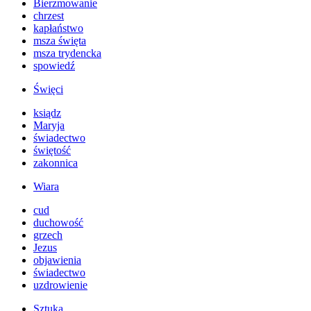
Bierzmowanie
chrzest
kapłaństwo
msza święta
msza trydencka
spowiedź
Święci
ksiądz
Maryja
świadectwo
świętość
zakonnica
Wiara
cud
duchowość
grzech
Jezus
objawienia
świadectwo
uzdrowienie
Sztuka