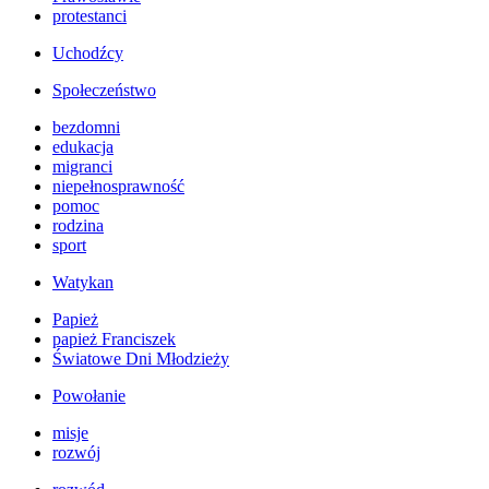
protestanci
Uchodźcy
Społeczeństwo
bezdomni
edukacja
migranci
niepełnosprawność
pomoc
rodzina
sport
Watykan
Papież
papież Franciszek
Światowe Dni Młodzieży
Powołanie
misje
rozwój