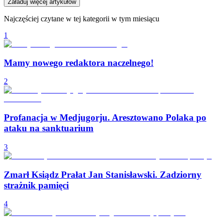
Załaduj więcej artykułów
Najczęściej czytane w tej kategorii w tym miesiącu
1
Mamy nowego redaktora naczelnego!
2
Profanacja w Medjugorju. Aresztowano Polaka po
ataku na sanktuarium
3
Zmarł Ksiądz Prałat Jan Stanisławski. Zadziorny
strażnik pamięci
4