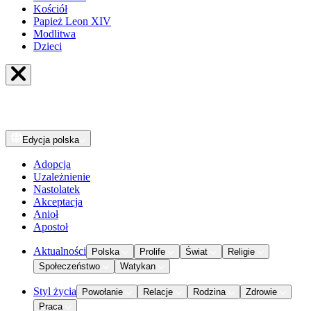
Kościół
Papież Leon XIV
Modlitwa
Dzieci
Edycja
polska
Adopcja
Uzależnienie
Nastolatek
Akceptacja
Anioł
Apostoł
Aktualności
Polska
Prolife
Świat
Religie
Społeczeństwo
Watykan
Styl życia
Powołanie
Relacje
Rodzina
Zdrowie
Praca