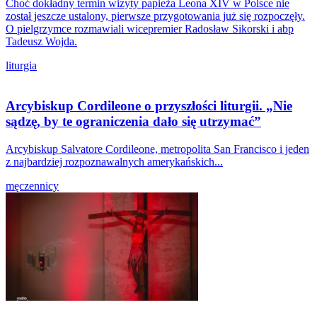
Choć dokładny termin wizyty papieża Leona XIV w Polsce nie
został jeszcze ustalony, pierwsze przygotowania już się rozpoczęły.
O pielgrzymce rozmawiali wicepremier Radosław Sikorski i abp
Tadeusz Wojda.
liturgia
Arcybiskup Cordileone o przyszłości liturgii. „Nie
sądzę, by te ograniczenia dało się utrzymać”
Arcybiskup Salvatore Cordileone, metropolita San Francisco i jeden
z najbardziej rozpoznawalnych amerykańskich...
męczennicy