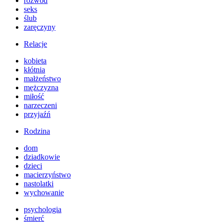
rozwód
seks
ślub
zaręczyny
Relacje
kobieta
kłótnia
małżeństwo
mężczyzna
miłość
narzeczeni
przyjaźń
Rodzina
dom
dziadkowie
dzieci
macierzyństwo
nastolatki
wychowanie
psychologia
śmierć