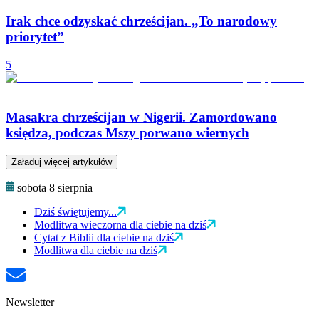
Irak chce odzyskać chrześcijan. „To narodowy
priorytet”
5
Masakra chrześcijan w Nigerii. Zamordowano
księdza, podczas Mszy porwano wiernych
Załaduj więcej artykułów
sobota 8 sierpnia
Dziś świętujemy...
Modlitwa wieczorna dla ciebie na dziś
Cytat z Biblii dla ciebie na dziś
Modlitwa dla ciebie na dziś
Newsletter