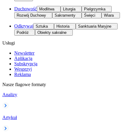
Duchowość
Modlitwa
Liturgia
Pielgrzymka
Rozwój Duchowy
Sakramenty
Święci
Wiara
Odkrywaj
Sztuka
Historia
Sanktuaria Maryjne
Podróż
Obiekty sakralne
Usługi
Newsletter
Aplikacja
Subskrypcja
Wesprzyj
Reklama
Nasze flagowe formaty
Analizy
Artykuł