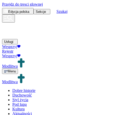
Przejdz do tresci glownej
Szukaj
Edycja
polska
Sekcje
Usługi
Wesprzyj
Rejestr
Wesprzyj
Modlitwa
Menu
Modlitwa
Dobre historie
Duchowość
Styl życia
Pod lupą
Kultura
Aktualności