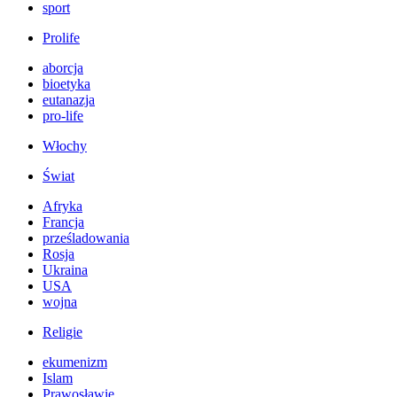
sport
Prolife
aborcja
bioetyka
eutanazja
pro-life
Włochy
Świat
Afryka
Francja
prześladowania
Rosja
Ukraina
USA
wojna
Religie
ekumenizm
Islam
Prawosławie