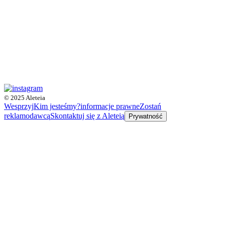
© 2025 Aleteia
Wesprzyj
Kim jesteśmy?
informacje prawne
Zostań
reklamodawcą
Skontaktuj się z Aleteią
Prywatność