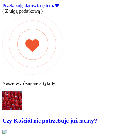
Przekazuję darowiznę teraz
( Z ulgą podatkową )
Nasze wyróżnione artykuły
Czy Kościół nie potrzebuje już łaciny?