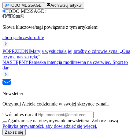
TODO MESSAGE
Archiwizuj artykuł
TODO MESSAGE
:
Słowa kluczowe/tagi powiązane z tym artykułem:
aborcja
chrzest
pro-life
POPRZEDNI
Maryja wysłuchała jej prośby o zdrowie syna: „Ona
trzyma nas za rękę”
NASTĘPNY
Papieska intencja modlitewna na czerwiec. Sport to
dar
Newsletter
Otrzymuj Aleteia codziennie w swojej skrzynce e-mail.
Twój adres e-mail
Zgadzam się na otrzymywanie newslettera. Zobacz naszą
Polityka prywatności, aby dowiedzieć się więcej.
Zapisz się