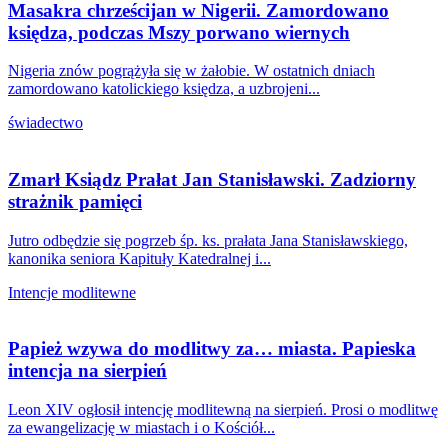
Masakra chrześcijan w Nigerii. Zamordowano
księdza, podczas Mszy porwano wiernych
Nigeria znów pogrążyła się w żałobie. W ostatnich dniach
zamordowano katolickiego księdza, a uzbrojeni...
świadectwo
Zmarł Ksiądz Prałat Jan Stanisławski. Zadziorny
strażnik pamięci
Jutro odbędzie się pogrzeb śp. ks. prałata Jana Stanisławskiego,
kanonika seniora Kapituły Katedralnej i...
Intencje modlitewne
Papież wzywa do modlitwy za… miasta. Papieska
intencja na sierpień
Leon XIV ogłosił intencję modlitewną na sierpień. Prosi o modlitwę
za ewangelizację w miastach i o Kościół...