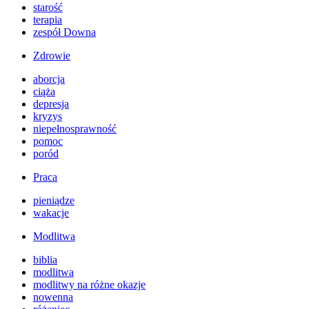
starość
terapia
zespół Downa
Zdrowie
aborcja
ciąża
depresja
kryzys
niepełnosprawność
pomoc
poród
Praca
pieniądze
wakacje
Modlitwa
biblia
modlitwa
modlitwy na różne okazje
nowenna