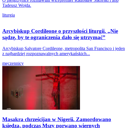
O pielgrzymce rozmawiali wicepremier Radosław Sikorski i abp
Tadeusz Wojda.
liturgia
Arcybiskup Cordileone o przyszłości liturgii. „Nie
sądzę, by te ograniczenia dało się utrzymać”
Arcybiskup Salvatore Cordileone, metropolita San Francisco i jeden
z najbardziej rozpoznawalnych amerykańskich...
męczennicy
Masakra chrześcijan w Nigerii. Zamordowano
księdza, podczas Mszy porwano wiernych