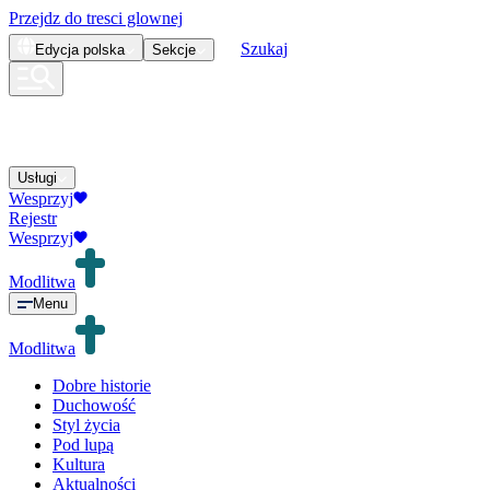
Przejdz do tresci glownej
Szukaj
Edycja
polska
Sekcje
Usługi
Wesprzyj
Rejestr
Wesprzyj
Modlitwa
Menu
Modlitwa
Dobre historie
Duchowość
Styl życia
Pod lupą
Kultura
Aktualności