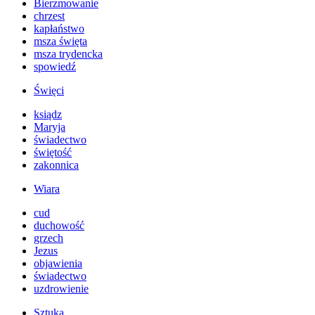
Bierzmowanie
chrzest
kapłaństwo
msza święta
msza trydencka
spowiedź
Święci
ksiądz
Maryja
świadectwo
świętość
zakonnica
Wiara
cud
duchowość
grzech
Jezus
objawienia
świadectwo
uzdrowienie
Sztuka