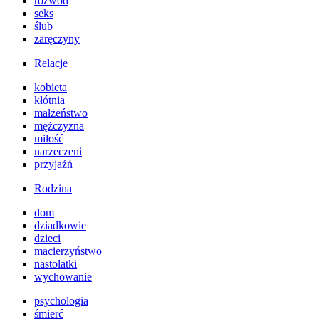
rozwód
seks
ślub
zaręczyny
Relacje
kobieta
kłótnia
małżeństwo
mężczyzna
miłość
narzeczeni
przyjaźń
Rodzina
dom
dziadkowie
dzieci
macierzyństwo
nastolatki
wychowanie
psychologia
śmierć