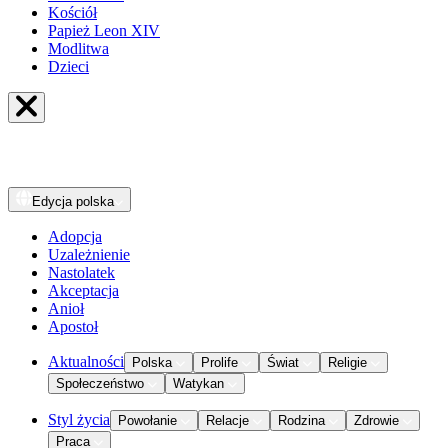
Kościół
Papież Leon XIV
Modlitwa
Dzieci
Edycja
polska
Adopcja
Uzależnienie
Nastolatek
Akceptacja
Anioł
Apostoł
Aktualności
Polska
Prolife
Świat
Religie
Społeczeństwo
Watykan
Styl życia
Powołanie
Relacje
Rodzina
Zdrowie
Praca