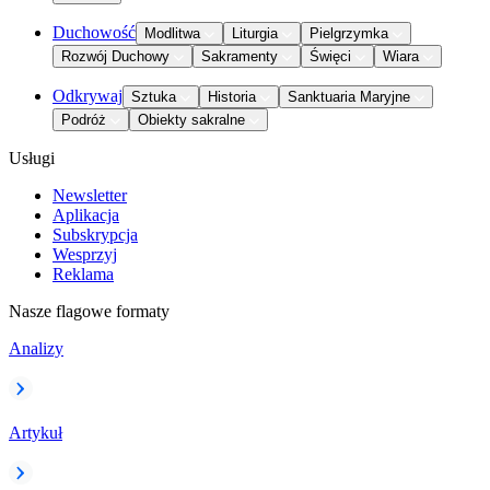
Duchowość
Modlitwa
Liturgia
Pielgrzymka
Rozwój Duchowy
Sakramenty
Święci
Wiara
Odkrywaj
Sztuka
Historia
Sanktuaria Maryjne
Podróż
Obiekty sakralne
Usługi
Newsletter
Aplikacja
Subskrypcja
Wesprzyj
Reklama
Nasze flagowe formaty
Analizy
Artykuł