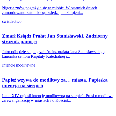
Nigeria znów pogrążyła się w żałobie. W ostatnich dniach
zamordowano katolickiego księdza, a uzbrojeni...
świadectwo
Zmarł Ksiądz Prałat Jan Stanisławski. Zadziorny
strażnik pamięci
Jutro odbędzie się pogrzeb śp. ks. prałata Jana Stanisławskiego,
kanonika seniora Kapituły Katedralnej i...
Intencje modlitewne
Papież wzywa do modlitwy za… miasta. Papieska
intencja na sierpień
Leon XIV ogłosił intencję modlitewną na sierpień. Prosi o modlitwę
za ewangelizację w miastach i o Kościół...