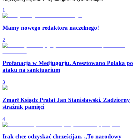
1
Mamy nowego redaktora naczelnego!
2
Profanacja w Medjugorju. Aresztowano Polaka po
ataku na sanktuarium
3
Zmarł Ksiądz Prałat Jan Stanisławski. Zadziorny
strażnik pamięci
4
Irak chce odzyskać chrześcijan. „To narodowy