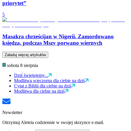
priorytet”
5
Masakra chrześcijan w Nigerii. Zamordowano
księdza, podczas Mszy porwano wiernych
Załaduj więcej artykułów
sobota 8 sierpnia
Dziś świętujemy...
Modlitwa wieczorna dla ciebie na dziś
Cytat z Biblii dla ciebie na dziś
Modlitwa dla ciebie na dziś
Newsletter
Otrzymuj Aleteia codziennie w swojej skrzynce e-mail.