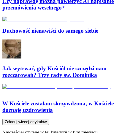
Czy naprawdę można powierzyć AI napisanie
przemówienia weselnego?
Duchowość nienawiści do samego siebie
Jak wytrwać, gdy Kościół nie szczędzi nam
rozczarowań? Trzy rady św. Dominika
W Kościele zostałam skrzywdzona, w Kościele
doznaję uzdrowienia
Załaduj więcej artykułów
Najczęściej czytane w tej kategorii w tym miesiącu