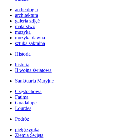
archeologia
architektura
galeria zdjęć
malarstwo
muzyka
muzyka dawna
sztuka sakralna
Historia
historia
II wojna światowa
Sanktuaria Maryjne
Częstochowa
Fatima
Guadalupe
Lourdes
Podróż
pielgrzymka
Ziemia Święta