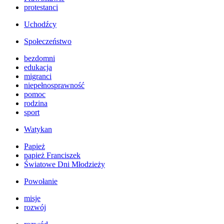
protestanci
Uchodźcy
Społeczeństwo
bezdomni
edukacja
migranci
niepełnosprawność
pomoc
rodzina
sport
Watykan
Papież
papież Franciszek
Światowe Dni Młodzieży
Powołanie
misje
rozwój