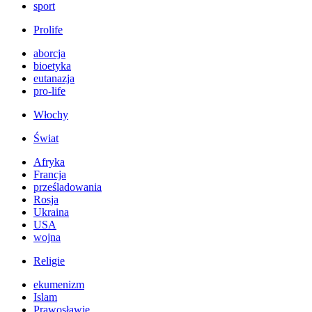
sport
Prolife
aborcja
bioetyka
eutanazja
pro-life
Włochy
Świat
Afryka
Francja
prześladowania
Rosja
Ukraina
USA
wojna
Religie
ekumenizm
Islam
Prawosławie