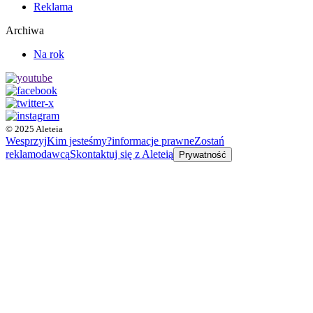
Reklama
Archiwa
Na rok
© 2025 Aleteia
Wesprzyj
Kim jesteśmy?
informacje prawne
Zostań
reklamodawcą
Skontaktuj się z Aleteią
Prywatność