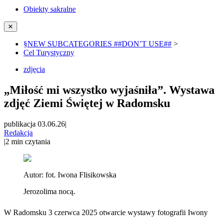
Obiekty sakralne
✕
§NEW SUBCATEGORIES ##DON’T USE##
>
Cel Turystyczny
zdjęcia
„Miłość mi wszystko wyjaśniła”. Wystawa
zdjęć Ziemi Świętej w Radomsku
publikacja 03.06.26
|
Redakcja
|
2
min czytania
Autor:
fot. Iwona Flisikowska
Jerozolima nocą.
W Radomsku 3 czerwca 2025 otwarcie wystawy fotografii Iwony