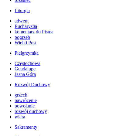
różaniec
Liturgia
adwent
Eucharystia
komentarz do Pisma
pogrzeb
Wielki Post
Pielgrzymka
Częstochowa
Guadalupe
Jasna Góra
Rozwój Duchowy
grzech
nawrócenie
powołanie
rozwój duchowy
wiara
Sakramenty