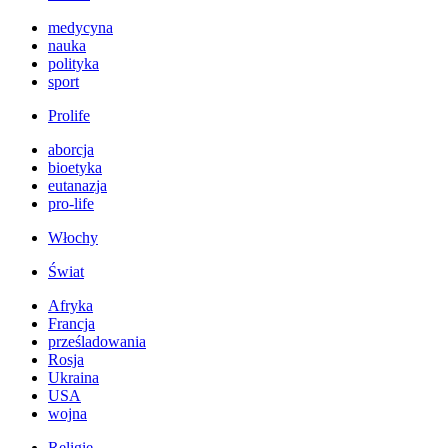
medycyna
nauka
polityka
sport
Prolife
aborcja
bioetyka
eutanazja
pro-life
Włochy
Świat
Afryka
Francja
prześladowania
Rosja
Ukraina
USA
wojna
Religie