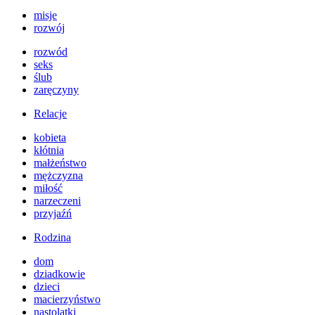
misje
rozwój
rozwód
seks
ślub
zaręczyny
Relacje
kobieta
kłótnia
małżeństwo
mężczyzna
miłość
narzeczeni
przyjaźń
Rodzina
dom
dziadkowie
dzieci
macierzyństwo
nastolatki