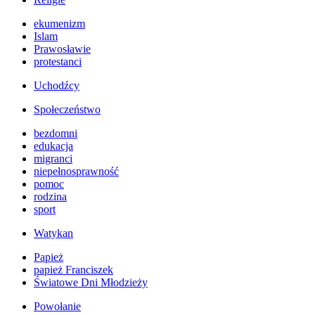
ekumenizm
Islam
Prawosławie
protestanci
Uchodźcy
Społeczeństwo
bezdomni
edukacja
migranci
niepełnosprawność
pomoc
rodzina
sport
Watykan
Papież
papież Franciszek
Światowe Dni Młodzieży
Powołanie