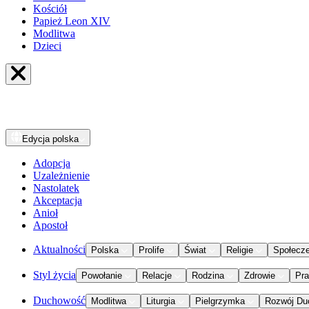
Kościół
Papież Leon XIV
Modlitwa
Dzieci
Edycja
polska
Adopcja
Uzależnienie
Nastolatek
Akceptacja
Anioł
Apostoł
Aktualności
Polska
Prolife
Świat
Religie
Społecz
Styl życia
Powołanie
Relacje
Rodzina
Zdrowie
Pr
Duchowość
Modlitwa
Liturgia
Pielgrzymka
Rozwój Du