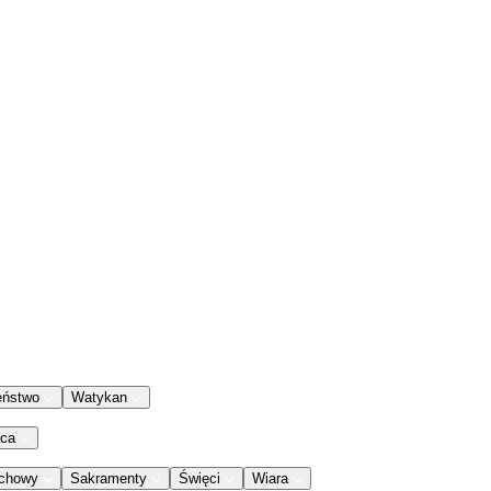
eństwo
Watykan
aca
chowy
Sakramenty
Święci
Wiara