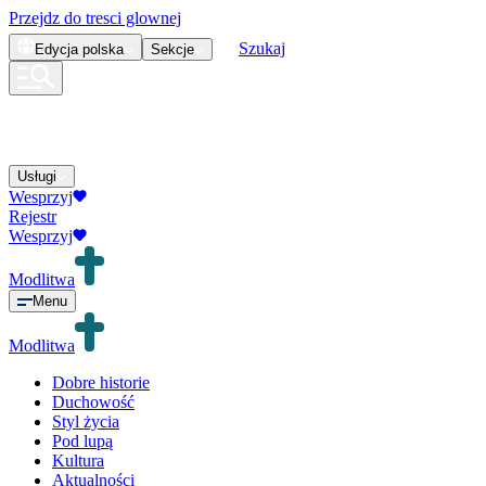
Przejdz do tresci glownej
Szukaj
Edycja
polska
Sekcje
Usługi
Wesprzyj
Rejestr
Wesprzyj
Modlitwa
Menu
Modlitwa
Dobre historie
Duchowość
Styl życia
Pod lupą
Kultura
Aktualności