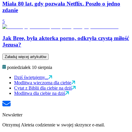
Miała 80 lat, gdy pozwała Netflix. Poszło o jedno
zdanie
5
Jak Bree, była aktorka porno, odkryła czystą miłość
​​Jezusa?
Załaduj więcej artykułów
poniedziałek 10 sierpnia
Dziś świętujemy...
Modlitwa wieczorna dla ciebie
Cytat z Biblii dla ciebie na dziś
Modlitwa dla ciebie na dziś
Newsletter
Otrzymuj Aleteia codziennie w swojej skrzynce e-mail.