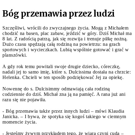
Bóg przemawia przez ludzi
Szczęśliwi, wrócili do zwyczajnego życia. Mogą z Michałem
chodzić na basen, plac zabaw, jeździć w góry. Dziś Michał ma
8 lat. Z radością patrzą, jak się rozwija i trenuje piłkę nożną.
Dużo czasu spędzają całą rodziną na powietrzu: na grach
sportowych i wycieczkach. Lubią wspólnie gotować i grać w
planszówki.
A gdy rok temu powitali swoje drugie dziecko, córeczkę,
nadali jej to samo imię, które s. Dulcissima dostała na chrzcie:
Helenka. Chcieli w ten sposób podziękować Jej za opiekę.
Nowennę do s. Dulcisimmy odmawiają cała rodziną
codziennie do dziś. Michał zna ją na pamięć. A rana już ani
razu się nie pojawiła.
- Bóg przemawia także przez innych ludzi – mówi Klaudia
Janicka. – I bywa, że spotyka się kogoś takiego w ciemnym
momencie życia.
- Jesteśmy żywym przykładem tego, że wiara czyni cuda –