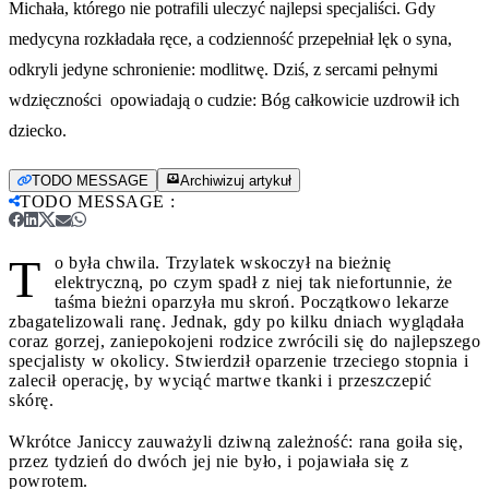
Michała, którego nie potrafili uleczyć najlepsi specjaliści. Gdy
medycyna rozkładała ręce, a codzienność przepełniał lęk o syna,
odkryli jedyne schronienie: modlitwę. Dziś, z sercami pełnymi
wdzięczności opowiadają o cudzie: Bóg całkowicie uzdrowił ich
dziecko.
TODO MESSAGE
Archiwizuj artykuł
TODO MESSAGE
:
T
o była chwila. Trzylatek wskoczył na bieżnię
elektryczną, po czym spadł z niej tak niefortunnie, że
taśma bieżni oparzyła mu skroń. Początkowo lekarze
zbagatelizowali ranę. Jednak, gdy po kilku dniach wyglądała
coraz gorzej, zaniepokojeni rodzice zwrócili się do najlepszego
specjalisty w okolicy. Stwierdził oparzenie trzeciego stopnia i
zalecił operację, by wyciąć martwe tkanki i przeszczepić
skórę.
Wkrótce Janiccy zauważyli dziwną zależność: rana goiła się,
przez tydzień do dwóch jej nie było, i pojawiała się z
powrotem.