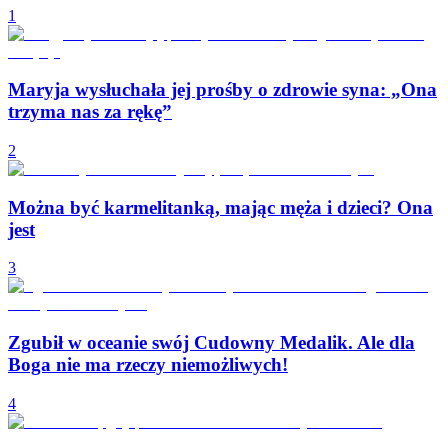
1
Maryja wysłuchała jej prośby o zdrowie syna: „Ona
trzyma nas za rękę”
2
Można być karmelitanką, mając męża i dzieci? Ona
jest
3
Zgubił w oceanie swój Cudowny Medalik. Ale dla
Boga nie ma rzeczy niemożliwych!
4