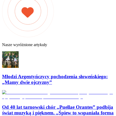
Nasze wyróżnione artykuły
Młodzi Argentyńczycy pochodzenia słoweńskiego:
„Mamy dwie ojczyzny”
Od 40 lat tarnowski chór „Puellae Orantes” podbija
świat muzyką i pięknem. „Śpiew to wspaniała forma