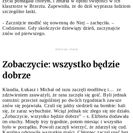
życia pomagała chorym, i zmarła w opinii świętości w ich
klasztorze w Brzeziu. Zapewniła, że do dziś wyprasza ludziom
szczególne łaski.
- Zacznijcie modlić się nowenną do Niej – zachęciła. –
Codziennie. Gdy skończycie dziewiąty dzień, zaczynajcie
znów od pierwszego.
archiwum własne
Zobaczycie: wszystko będzie
dobrze
Klaudia, Łukasz i Michał od razu zaczęli modlitwę i… ze
zdziwieniem zauważyli, że rana zaczęła się goić. Byli jednak
ostrożni: przecież najpóźniej po dwóch tygodniach zawsze
znów się pojawiała. Czuli się jakby siedzieli na bombie: bali
się, że zaraz wybuchnie. Wciąż jednak nic złego się nie działo.
„Zobaczycie, wszystko będzie dobrze” – s. Elżbieta dodawała
im otuchy. Minęły trzy tygodnie, potem miesiąc i wszystko
było w porządku. Powoli zaczęli wierzyć, że zdarzył się cud.
Karolina odstawiła wszystkie maści. Chłopiec zaczął spać bez