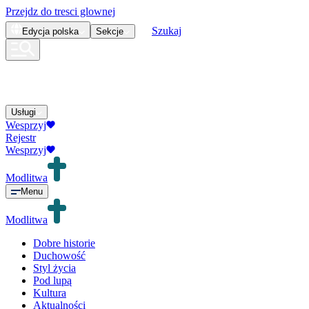
Przejdz do tresci glownej
Szukaj
Edycja
polska
Sekcje
Usługi
Wesprzyj
Rejestr
Wesprzyj
Modlitwa
Menu
Modlitwa
Dobre historie
Duchowość
Styl życia
Pod lupą
Kultura
Aktualności