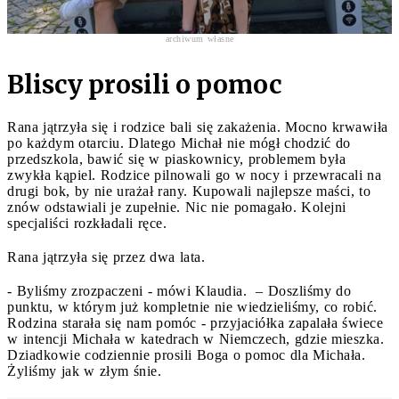
archiwum własne
Bliscy prosili o pomoc
Rana jątrzyła się i rodzice bali się zakażenia. Mocno krwawiła
po każdym otarciu. Dlatego Michał nie mógł chodzić do
przedszkola, bawić się w piaskownicy, problemem była
zwykła kąpiel. Rodzice pilnowali go w nocy i przewracali na
drugi bok, by nie urażał rany. Kupowali najlepsze maści, to
znów odstawiali je zupełnie. Nic nie pomagało. Kolejni
specjaliści rozkładali ręce.
Rana jątrzyła się przez dwa lata.
- Byliśmy zrozpaczeni - mówi Klaudia. – Doszliśmy do
punktu, w którym już kompletnie nie wiedzieliśmy, co robić.
Rodzina starała się nam pomóc - przyjaciółka zapalała świece
w intencji Michała w katedrach w Niemczech, gdzie mieszka.
Dziadkowie codziennie prosili Boga o pomoc dla Michała.
Żyliśmy jak w złym śnie.