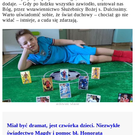
dodaje. – Gdy po ludzku wszystko zawiodło, uratował nas
Bóg, przez wstawiennictwo Służebnicy Bożej s. Dulcissimy.
Warto uświadomić sobie, że świat duchowy – chociaż go nie
widać – istnieje, a cuda się zdarzają.
archiwum własne
Miał być dramat, jest czwórka dzieci. Niezwykłe
świadectwo Magdy i pomoc bł. Honorata