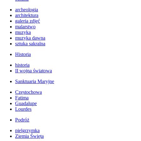
archeologia
architektura
galeria zdjęć
malarstwo
muzyka
muzyka dawna
sztuka sakralna
Historia
historia
II wojna światowa
Sanktuaria Maryjne
Częstochowa
Fatima
Guadalupe
Lourdes
Podróż
pielgrzymka
Ziemia Święta