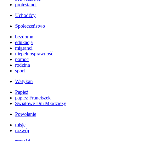
protestanci
Uchodźcy
Społeczeństwo
bezdomni
edukacja
migranci
niepełnosprawność
pomoc
rodzina
sport
Watykan
Papież
papież Franciszek
Światowe Dni Młodzieży
Powołanie
misje
rozwój