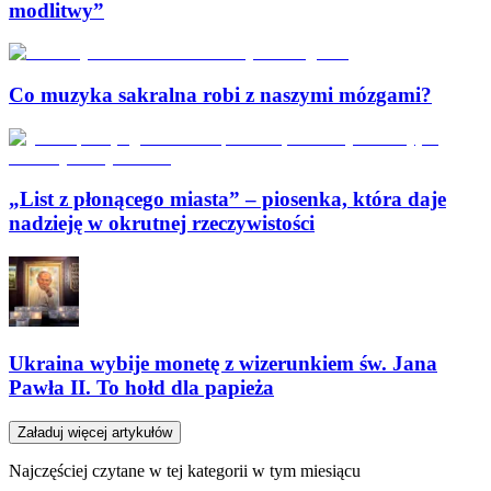
modlitwy”
Co muzyka sakralna robi z naszymi mózgami?
„List z płonącego miasta” – piosenka, która daje
nadzieję w okrutnej rzeczywistości
Ukraina wybije monetę z wizerunkiem św. Jana
Pawła II. To hołd dla papieża
Załaduj więcej artykułów
Najczęściej czytane w tej kategorii w tym miesiącu