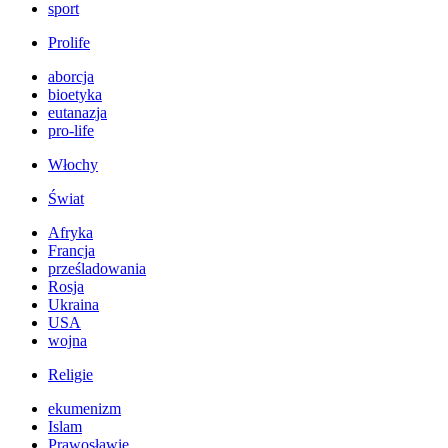
sport
Prolife
aborcja
bioetyka
eutanazja
pro-life
Włochy
Świat
Afryka
Francja
prześladowania
Rosja
Ukraina
USA
wojna
Religie
ekumenizm
Islam
Prawosławie