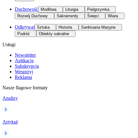
Duchowość
Modlitwa
Liturgia
Pielgrzymka
Rozwój Duchowy
Sakramenty
Święci
Wiara
Odkrywaj
Sztuka
Historia
Sanktuaria Maryjne
Podróż
Obiekty sakralne
Usługi
Newsletter
Aplikacja
Subskrypcja
Wesprzyj
Reklama
Nasze flagowe formaty
Analizy
Artykuł