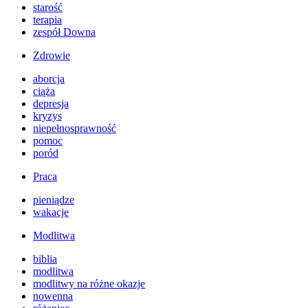
starość
terapia
zespół Downa
Zdrowie
aborcja
ciąża
depresja
kryzys
niepełnosprawność
pomoc
poród
Praca
pieniądze
wakacje
Modlitwa
biblia
modlitwa
modlitwy na różne okazje
nowenna