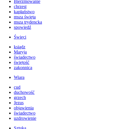
Bierzmowanie
chrzest
kapłaństwo
msza święta
msza trydencka
spowiedź
Święci
ksiądz
Maryja
świadectwo
świętość
zakonnica
Wiara
cud
duchowość
grzech
Jezus
objawienia
świadectwo
uzdrowienie
Sztuka