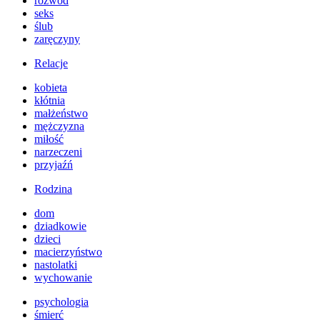
rozwód
seks
ślub
zaręczyny
Relacje
kobieta
kłótnia
małżeństwo
mężczyzna
miłość
narzeczeni
przyjaźń
Rodzina
dom
dziadkowie
dzieci
macierzyństwo
nastolatki
wychowanie
psychologia
śmierć