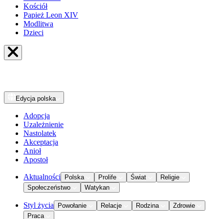
Kościół
Papież Leon XIV
Modlitwa
Dzieci
Edycja
polska
Adopcja
Uzależnienie
Nastolatek
Akceptacja
Anioł
Apostoł
Aktualności
Polska
Prolife
Świat
Religie
Społeczeństwo
Watykan
Styl życia
Powołanie
Relacje
Rodzina
Zdrowie
Praca