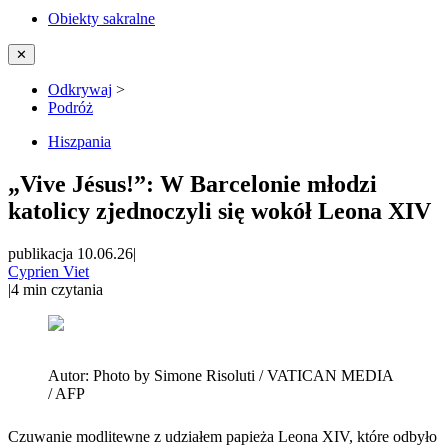
Obiekty sakralne
✕
Odkrywaj
>
Podróż
Hiszpania
„Vive Jésus!”: W Barcelonie młodzi
katolicy zjednoczyli się wokół Leona XIV
publikacja 10.06.26
|
Cyprien Viet
|
4
min czytania
Autor:
Photo by Simone Risoluti / VATICAN MEDIA
/ AFP
Czuwanie modlitewne z udziałem papieża Leona XIV, które odbyło