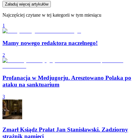
Załaduj więcej artykułów
Najczęściej czytane w tej kategorii w tym miesiącu
1
Mamy nowego redaktora naczelnego!
2
Profanacja w Medjugorju. Aresztowano Polaka po
ataku na sanktuarium
3
Zmarł Ksiądz Prałat Jan Stanisławski. Zadziorny
strażnik pamięci