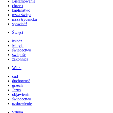
Bierzmowanie
chrzest
kapłaństwo
msza święta
msza trydencka
spowiedź
Święci
ksiądz
Maryja
świadectwo
świętość
zakonnica
Wiara
cud
duchowość
grzech
Jezus
objawienia
świadectwo
uzdrowienie
Sztuka