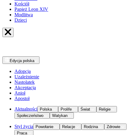
Kościół
Papież Leon XIV
Modlitwa
Dzieci
Edycja
polska
Adopcja
Uzależnienie
Nastolatek
Akceptacja
Anioł
Apostoł
Aktualności
Polska
Prolife
Świat
Religie
Społeczeństwo
Watykan
Styl życia
Powołanie
Relacje
Rodzina
Zdrowie
Praca