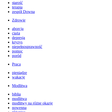
starość
terapia
zespół Downa
Zdrowie
aborcja
ciąża
depresja
kryzys
niepełnosprawność
pomoc
poród
Praca
pieniądze
wakacje
Modlitwa
biblia
modlitwa
modlitwy na różne okazje
nowenna