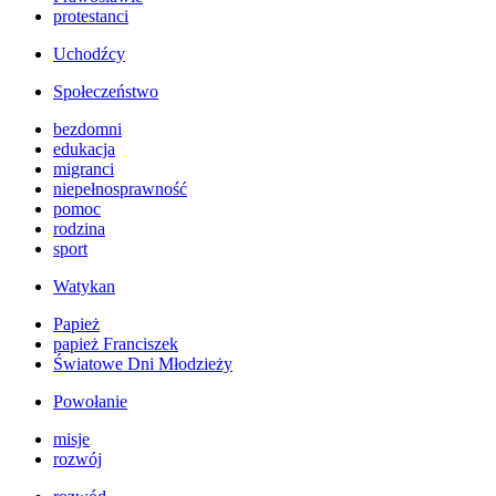
protestanci
Uchodźcy
Społeczeństwo
bezdomni
edukacja
migranci
niepełnosprawność
pomoc
rodzina
sport
Watykan
Papież
papież Franciszek
Światowe Dni Młodzieży
Powołanie
misje
rozwój