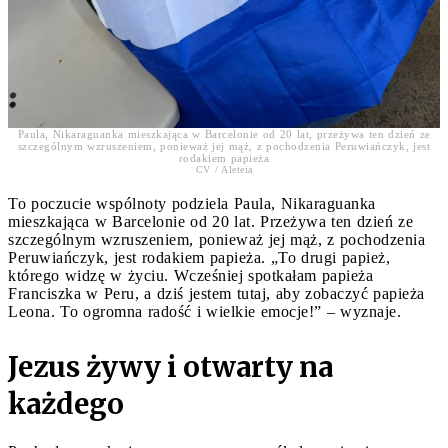
Paula, Nikaraguanka mieszkająca w Barcelonie od 20 lat, przeżywa ten dzień ze
szczególnym wzruszeniem, ponieważ jej mąż, z pochodzenia Peruwiańczyk, jest
rodakiem papieża
CV / Aleteia
To poczucie wspólnoty podziela Paula, Nikaraguanka
mieszkająca w Barcelonie od 20 lat. Przeżywa ten dzień ze
szczególnym wzruszeniem, ponieważ jej mąż, z pochodzenia
Peruwiańczyk, jest rodakiem papieża. „To drugi papież,
którego widzę w życiu. Wcześniej spotkałam papieża
Franciszka w Peru, a dziś jestem tutaj, aby zobaczyć papieża
Leona. To ogromna radość i wielkie emocje!” – wyznaje.
Jezus żywy i otwarty na
każdego