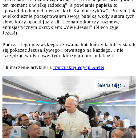
ten moment z wielką radością”, a powitanie papieża to
„powód do dumy dla wszystkich Katalończyków”. Po tym, jak
wielkodusznie poczęstowałem swoją butelką wody autora tych
słów, który opadał już z sił, Leonardo kończy rozmowę
entuzjastycznym okrzykiem: „Vive Jésus!” (Niech żyje
Jezus!).
Podczas tego niezwykłego czuwania katalońscy katolicy starali
się pokazać Jezusa żywego i otwartego na każdego… nie
szczędząc wody nawet tym, którzy po prostu łaknęli.
Tłumaczenie artykułu z
francuskiej edycji Aletei
.
Galeria zdjęć