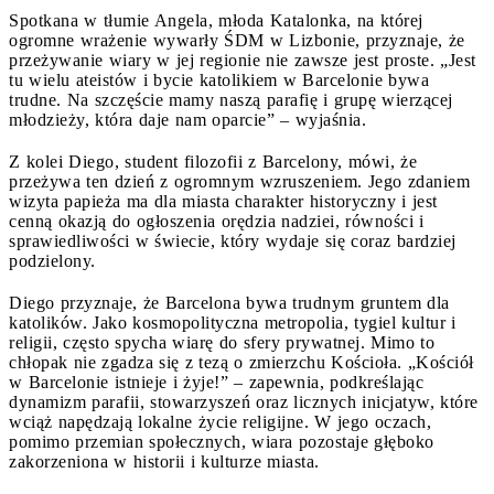
Spotkana w tłumie Angela, młoda Katalonka, na której
ogromne wrażenie wywarły ŚDM w Lizbonie, przyznaje, że
przeżywanie wiary w jej regionie nie zawsze jest proste. „Jest
tu wielu ateistów i bycie katolikiem w Barcelonie bywa
trudne. Na szczęście mamy naszą parafię i grupę wierzącej
młodzieży, która daje nam oparcie” – wyjaśnia.
Z kolei Diego, student filozofii z Barcelony, mówi, że
przeżywa ten dzień z ogromnym wzruszeniem. Jego zdaniem
wizyta papieża ma dla miasta charakter historyczny i jest
cenną okazją do ogłoszenia orędzia nadziei, równości i
sprawiedliwości w świecie, który wydaje się coraz bardziej
podzielony.
Diego przyznaje, że Barcelona bywa trudnym gruntem dla
katolików. Jako kosmopolityczna metropolia, tygiel kultur i
religii, często spycha wiarę do sfery prywatnej. Mimo to
chłopak nie zgadza się z tezą o zmierzchu Kościoła. „Kościół
w Barcelonie istnieje i żyje!” – zapewnia, podkreślając
dynamizm parafii, stowarzyszeń oraz licznych inicjatyw, które
wciąż napędzają lokalne życie religijne. W jego oczach,
pomimo przemian społecznych, wiara pozostaje głęboko
zakorzeniona w historii i kulturze miasta.