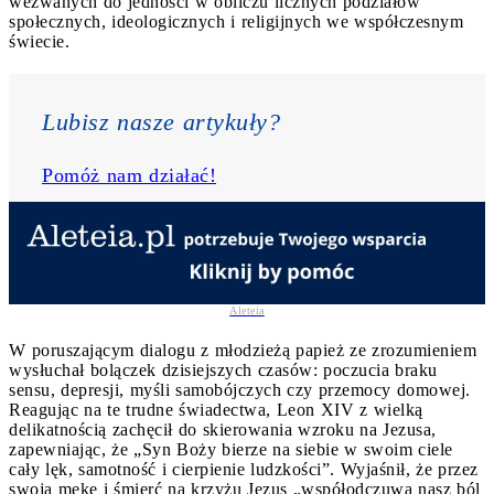
wezwanych do jedności w obliczu licznych podziałów
społecznych, ideologicznych i religijnych we współczesnym
świecie.
Lubisz nasze artykuły? 
Pomóż nam działać!
Aleteia
W poruszającym dialogu z młodzieżą papież ze zrozumieniem
wysłuchał bolączek dzisiejszych czasów: poczucia braku
sensu, depresji, myśli samobójczych czy przemocy domowej.
Reagując na te trudne świadectwa, Leon XIV z wielką
delikatnością zachęcił do skierowania wzroku na Jezusa,
zapewniając, że „Syn Boży bierze na siebie w swoim ciele
cały lęk, samotność i cierpienie ludzkości”. Wyjaśnił, że przez
swoją mękę i śmierć na krzyżu Jezus „współodczuwa nasz ból