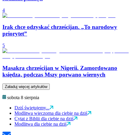
4
Irak chce odzyskać chrześcijan. „To narodowy
priorytet”
5
Masakra chrześcijan w Nigerii. Zamordowano
księdza, podczas Mszy porwano wiernych
Załaduj więcej artykułów
sobota 8 sierpnia
Dziś świętujemy...
Modlitwa wieczorna dla ciebie na dziś
Cytat z Biblii dla ciebie na dziś
Modlitwa dla ciebie na dziś