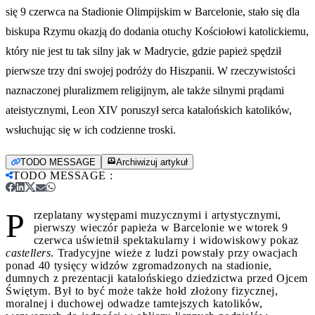
się 9 czerwca na Stadionie Olimpijskim w Barcelonie, stało się dla
biskupa Rzymu okazją do dodania otuchy Kościołowi katolickiemu,
który nie jest tu tak silny jak w Madrycie, gdzie papież spędził
pierwsze trzy dni swojej podróży do Hiszpanii. W rzeczywistości
naznaczonej pluralizmem religijnym, ale także silnymi prądami
ateistycznymi, Leon XIV poruszył serca katalońskich katolików,
wsłuchując się w ich codzienne troski.
TODO MESSAGE
Archiwizuj artykuł
TODO MESSAGE
:
P
rzeplatany występami muzycznymi i artystycznymi,
pierwszy wieczór papieża w Barcelonie we wtorek 9
czerwca uświetnił spektakularny i widowiskowy pokaz
castellers
. Tradycyjne wieże z ludzi powstały przy owacjach
ponad 40 tysięcy widzów zgromadzonych na stadionie,
dumnych z prezentacji katalońskiego dziedzictwa przed Ojcem
Świętym. Był to być może także hołd złożony fizycznej,
moralnej i duchowej odwadze tamtejszych katolików,