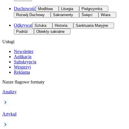
Duchowość
Modlitwa
Liturgia
Pielgrzymka
Rozwój Duchowy
Sakramenty
Święci
Wiara
Odkrywaj
Sztuka
Historia
Sanktuaria Maryjne
Podróż
Obiekty sakralne
Usługi
Newsletter
Aplikacja
Subskrypcja
Wesprzyj
Reklama
Nasze flagowe formaty
Analizy
Artykuł