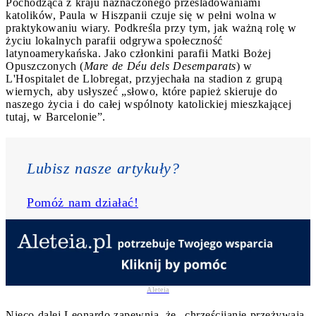
Pochodząca z kraju naznaczonego prześladowaniami
katolików, Paula w Hiszpanii czuje się w pełni wolna w
praktykowaniu wiary. Podkreśla przy tym, jak ważną rolę w
życiu lokalnych parafii odgrywa społeczność
latynoamerykańska. Jako członkini parafii Matki Bożej
Opuszczonych (
Mare de Déu dels Desemparats
) w
L'Hospitalet de Llobregat, przyjechała na stadion z grupą
wiernych, aby usłyszeć „słowo, które papież skieruje do
naszego życia i do całej wspólnoty katolickiej mieszkającej
tutaj, w Barcelonie”.
Lubisz nasze artykuły? 
Pomóż nam działać!
Aleteia
Nieco dalej Leonardo zapewnia, że „chrześcijanie przeżywają