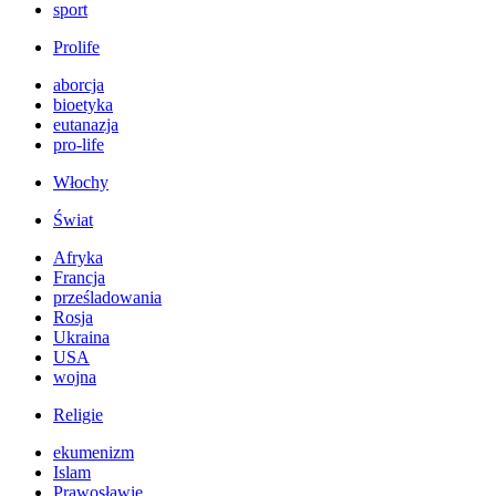
sport
Prolife
aborcja
bioetyka
eutanazja
pro-life
Włochy
Świat
Afryka
Francja
prześladowania
Rosja
Ukraina
USA
wojna
Religie
ekumenizm
Islam
Prawosławie