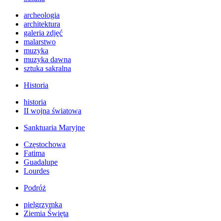
archeologia
architektura
galeria zdjęć
malarstwo
muzyka
muzyka dawna
sztuka sakralna
Historia
historia
II wojna światowa
Sanktuaria Maryjne
Częstochowa
Fatima
Guadalupe
Lourdes
Podróż
pielgrzymka
Ziemia Święta