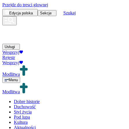
Przejdz do tresci glownej
Szukaj
Edycja
polska
Sekcje
Usługi
Wesprzyj
Rejestr
Wesprzyj
Modlitwa
Menu
Modlitwa
Dobre historie
Duchowość
Styl życia
Pod lupą
Kultura
Aktualności