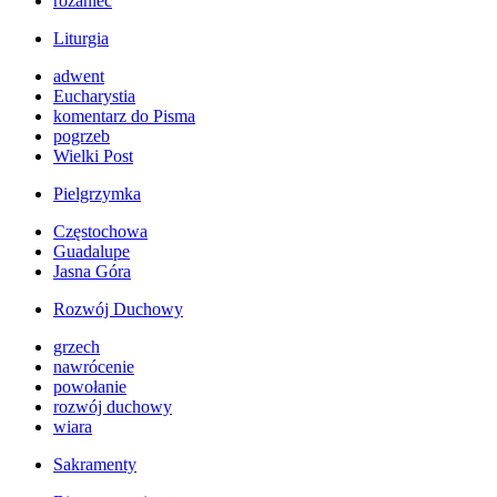
różaniec
Liturgia
adwent
Eucharystia
komentarz do Pisma
pogrzeb
Wielki Post
Pielgrzymka
Częstochowa
Guadalupe
Jasna Góra
Rozwój Duchowy
grzech
nawrócenie
powołanie
rozwój duchowy
wiara
Sakramenty