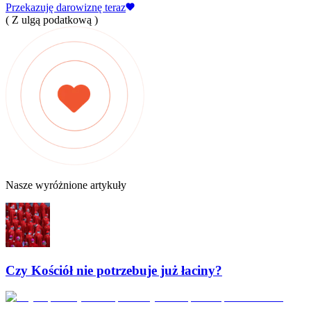
Przekazuję darowiznę teraz
( Z ulgą podatkową )
Nasze wyróżnione artykuły
Czy Kościół nie potrzebuje już łaciny?