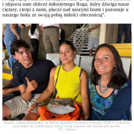
i objawia nam oblicze miłosiernego Boga, który dźwiga nasze
ciężary, cierpi z nami, płacze nad naszymi łzami i pozostaje u
naszego boku ze swoją pełną miłości obecnością”.
Angela, młoda Katalonka, na której ogromne wrażenie wywarły ŚDM w Lizbonie,
przyznaje, że przeżywanie wiary w jej regionie nie zawsze jest proste.
CV / Aleteia