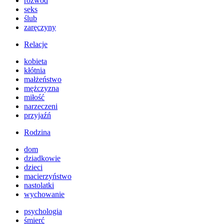
rozwód
seks
ślub
zaręczyny
Relacje
kobieta
kłótnia
małżeństwo
mężczyzna
miłość
narzeczeni
przyjaźń
Rodzina
dom
dziadkowie
dzieci
macierzyństwo
nastolatki
wychowanie
psychologia
śmierć