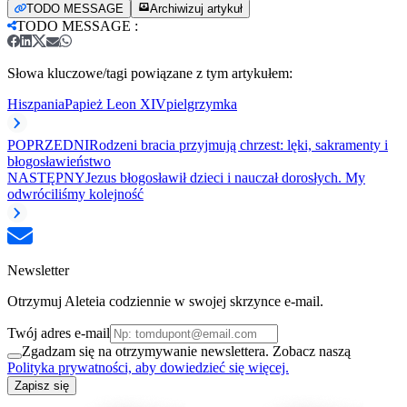
TODO MESSAGE
Archiwizuj artykuł
TODO MESSAGE
:
Słowa kluczowe/tagi powiązane z tym artykułem:
Hiszpania
Papież Leon XIV
pielgrzymka
POPRZEDNI
Rodzeni bracia przyjmują chrzest: lęki, sakramenty i
błogosławieństwo
NASTĘPNY
Jezus błogosławił dzieci i nauczał dorosłych. My
odwróciliśmy kolejność
Newsletter
Otrzymuj Aleteia codziennie w swojej skrzynce e-mail.
Twój adres e-mail
Zgadzam się na otrzymywanie newslettera. Zobacz naszą
Polityka prywatności, aby dowiedzieć się więcej.
Zapisz się