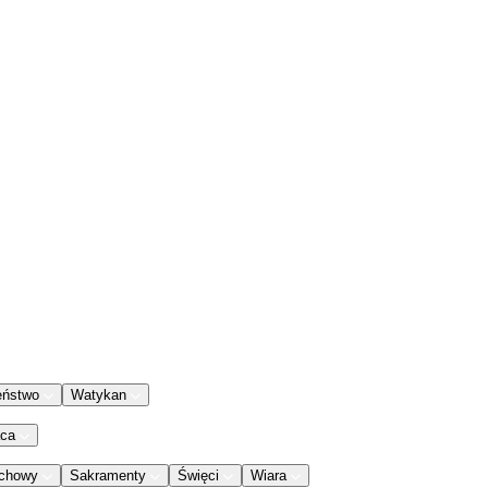
eństwo
Watykan
aca
chowy
Sakramenty
Święci
Wiara