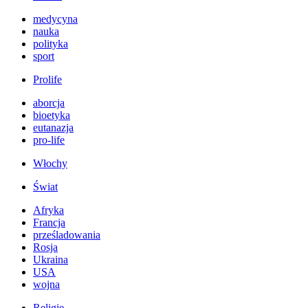
medycyna
nauka
polityka
sport
Prolife
aborcja
bioetyka
eutanazja
pro-life
Włochy
Świat
Afryka
Francja
prześladowania
Rosja
Ukraina
USA
wojna
Religie