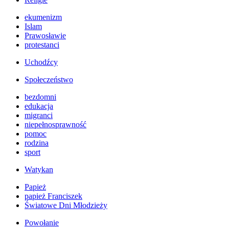
ekumenizm
Islam
Prawosławie
protestanci
Uchodźcy
Społeczeństwo
bezdomni
edukacja
migranci
niepełnosprawność
pomoc
rodzina
sport
Watykan
Papież
papież Franciszek
Światowe Dni Młodzieży
Powołanie