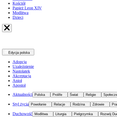
Kościół
Papież Leon XIV
Modlitwa
Dzieci
Edycja
polska
Adopcja
Uzależnienie
Nastolatek
Akceptacja
Anioł
Apostoł
Aktualności
Polska
Prolife
Świat
Religie
Społecz
Styl życia
Powołanie
Relacje
Rodzina
Zdrowie
Pr
Duchowość
Modlitwa
Liturgia
Pielgrzymka
Rozwój Du