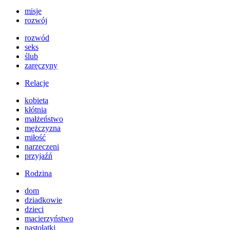
misje
rozwój
rozwód
seks
ślub
zaręczyny
Relacje
kobieta
kłótnia
małżeństwo
mężczyzna
miłość
narzeczeni
przyjaźń
Rodzina
dom
dziadkowie
dzieci
macierzyństwo
nastolatki