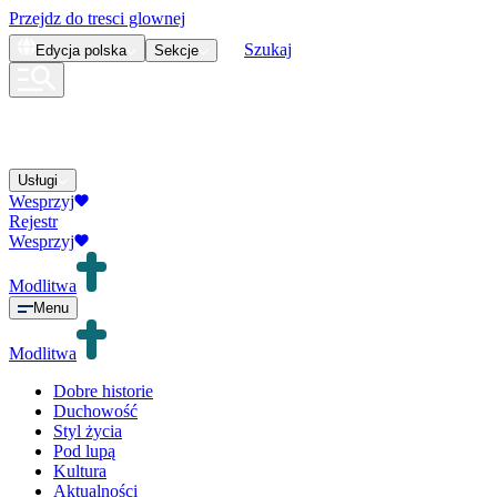
Przejdz do tresci glownej
Szukaj
Edycja
polska
Sekcje
Usługi
Wesprzyj
Rejestr
Wesprzyj
Modlitwa
Menu
Modlitwa
Dobre historie
Duchowość
Styl życia
Pod lupą
Kultura
Aktualności