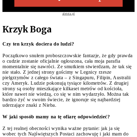
aleteia.pl
Krzyk Boga
Czy ten krzyk dociera do ludzi?
Początkowo snułem proboszczowskie fantazje, że gdy prawda
o cudzie zostanie oficjalnie ogłoszona, cała moja parafia
momentalnie się nawróci. Ze smutkiem stwierdzam, że tak się
nie stało. Z jednej strony gościmy w Legnicy rzesze
pielgrzymów z całego świata – z Singapuru, Filipin, Australii
czy Ameryk. Ludzie pokonują tysiące kilometrów. Z drugiej
strony są osoby mieszkające kilkaset metrów od kościoła,
które nawet nie wiedzą, co się w nim wydarzyło. Można tak
bardzo żyć w swoim świecie, że ignoruje się najbardziej
uderzające znaki z Nieba.
W jaki sposób mamy na tę ofiarę odpowiedzieć?
Z tej realnej obecności wynika ważne pytanie: jak ja się
wobec tych Najświętszych Postaci zachowuję i jaki mam do