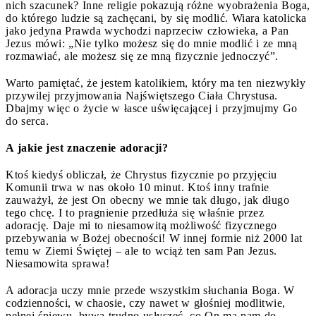
nich szacunek? Inne religie pokazują różne wyobrażenia Boga,
do którego ludzie są zachęcani, by się modlić. Wiara katolicka
jako jedyna Prawda wychodzi naprzeciw człowieka, a Pan
Jezus mówi: „Nie tylko możesz się do mnie modlić i ze mną
rozmawiać, ale możesz się ze mną fizycznie jednoczyć”.
Warto pamiętać, że jestem katolikiem, który ma ten niezwykły
przywilej przyjmowania Najświętszego Ciała Chrystusa.
Dbajmy więc o życie w łasce uświęcającej i przyjmujmy Go
do serca.
A jakie jest znaczenie adoracji?
Ktoś kiedyś obliczał, że Chrystus fizycznie po przyjęciu
Komunii trwa w nas około 10 minut. Ktoś inny trafnie
zauważył, że jest On obecny we mnie tak długo, jak długo
tego chcę. I to pragnienie przedłuża się właśnie przez
adorację. Daje mi to niesamowitą możliwość fizycznego
przebywania w Bożej obecności! W innej formie niż 2000 lat
temu w Ziemi Świętej – ale to wciąż ten sam Pan Jezus.
Niesamowita sprawa!
A adoracja uczy mnie przede wszystkim słuchania Boga. W
codzienności, w chaosie, czy nawet w głośniej modlitwie,
pełnej śpiewu, bywa trudno usłyszeć, co On ma nam do