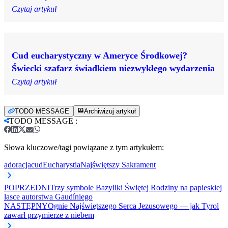
Czytaj artykuł
Cud eucharystyczny w Ameryce Środkowej?
Świecki szafarz świadkiem niezwykłego wydarzenia
Czytaj artykuł
TODO MESSAGE
Archiwizuj artykuł
TODO MESSAGE
:
Słowa kluczowe/tagi powiązane z tym artykułem:
adoracja
cud
Eucharystia
Najświętszy Sakrament
POPRZEDNI
Trzy symbole Bazyliki Świętej Rodziny na papieskiej
lasce autorstwa Gaudíniego
NASTĘPNY
Ognie Najświętszego Serca Jezusowego — jak Tyrol
zawarł przymierze z niebem