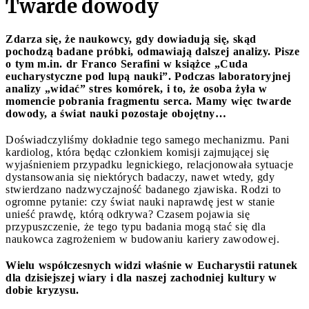
Twarde dowody
Zdarza się, że naukowcy, gdy dowiadują się, skąd
pochodzą badane próbki, odmawiają dalszej analizy. Pisze
o tym m.in. dr Franco Serafini w książce „Cuda
eucharystyczne pod lupą nauki”. Podczas laboratoryjnej
analizy „widać” stres komórek, i to, że osoba żyła w
momencie pobrania fragmentu serca. Mamy więc twarde
dowody, a świat nauki pozostaje obojętny…
Doświadczyliśmy dokładnie tego samego mechanizmu. Pani
kardiolog, która będąc członkiem komisji zajmującej się
wyjaśnieniem przypadku legnickiego, relacjonowała sytuacje
dystansowania się niektórych badaczy, nawet wtedy, gdy
stwierdzano nadzwyczajność badanego zjawiska. Rodzi to
ogromne pytanie: czy świat nauki naprawdę jest w stanie
unieść prawdę, którą odkrywa? Czasem pojawia się
przypuszczenie, że tego typu badania mogą stać się dla
naukowca zagrożeniem w budowaniu kariery zawodowej.
Wielu współczesnych widzi właśnie w Eucharystii ratunek
dla dzisiejszej wiary i dla naszej zachodniej kultury w
dobie kryzysu.