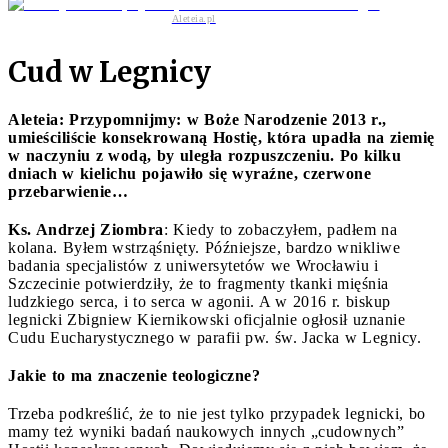
Aleteia.pl
Cud w Legnicy
Aleteia: Przypomnijmy: w Boże Narodzenie 2013 r.,
umieściliście konsekrowaną Hostię, która upadła na ziemię
w naczyniu z wodą, by uległa rozpuszczeniu. Po kilku
dniach w kielichu pojawiło się wyraźne, czerwone
przebarwienie…
Ks. Andrzej Ziombra
: Kiedy to zobaczyłem, padłem na
kolana. Byłem wstrząśnięty. Późniejsze, bardzo wnikliwe
badania specjalistów z uniwersytetów we Wrocławiu i
Szczecinie potwierdziły, że to fragmenty tkanki mięśnia
ludzkiego serca, i to serca w agonii. A w 2016 r. biskup
legnicki Zbigniew Kiernikowski oficjalnie ogłosił uznanie
Cudu Eucharystycznego w parafii pw. św. Jacka w Legnicy.
Jakie to ma znaczenie teologiczne?
Trzeba podkreślić, że to nie jest tylko przypadek legnicki, bo
mamy też wyniki badań naukowych innych „cudownych”