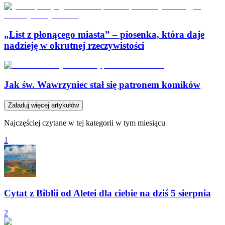
„List z płonącego miasta” – piosenka, która daje
nadzieję w okrutnej rzeczywistości
Jak św. Wawrzyniec stał się patronem komików
Załaduj więcej artykułów
Najczęściej czytane w tej kategorii w tym miesiącu
1
Cytat z Biblii od Aletei dla ciebie na dziś 5 sierpnia
2