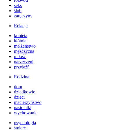
rozwód
seks
ślub
zaręczyny
Relacje
kobieta
kłótnia
małżeństwo
mężczyzna
miłość
narzeczeni
przyjaźń
Rodzina
dom
dziadkowie
dzieci
macierzyństwo
nastolatki
wychowanie
psychologia
śmierć