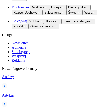
Duchowość
Modlitwa
Liturgia
Pielgrzymka
Rozwój Duchowy
Sakramenty
Święci
Wiara
Odkrywaj
Sztuka
Historia
Sanktuaria Maryjne
Podróż
Obiekty sakralne
Usługi
Newsletter
Aplikacja
Subskrypcja
Wesprzyj
Reklama
Nasze flagowe formaty
Analizy
Artykuł