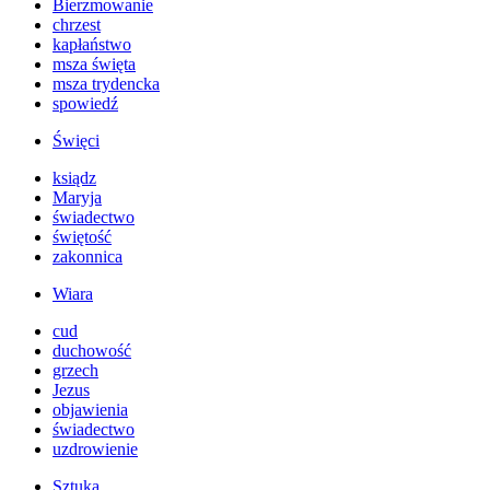
Bierzmowanie
chrzest
kapłaństwo
msza święta
msza trydencka
spowiedź
Święci
ksiądz
Maryja
świadectwo
świętość
zakonnica
Wiara
cud
duchowość
grzech
Jezus
objawienia
świadectwo
uzdrowienie
Sztuka