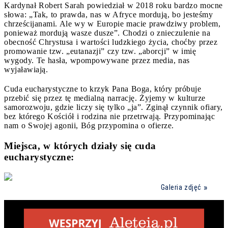
Kardynał Robert Sarah powiedział w 2018 roku bardzo mocne
słowa: „Tak, to prawda, nas w Afryce mordują, bo jesteśmy
chrześcijanami. Ale wy w Europie macie prawdziwy problem,
ponieważ mordują wasze dusze”. Chodzi o znieczulenie na
obecność Chrystusa i wartości ludzkiego życia, choćby przez
promowanie tzw. „eutanazji” czy tzw. „aborcji” w imię
wygody. Te hasła, wpompowywane przez media, nas
wyjaławiają.
Cuda eucharystyczne to krzyk Pana Boga, który próbuje
przebić się przez tę medialną narrację. Żyjemy w kulturze
samorozwoju, gdzie liczy się tylko „ja”. Zginął czynnik ofiary,
bez którego Kościół i rodzina nie przetrwają. Przypominając
nam o Swojej agonii, Bóg przypomina o ofierze.
Miejsca, w których działy się cuda
eucharystyczne:
Galeria zdjęć