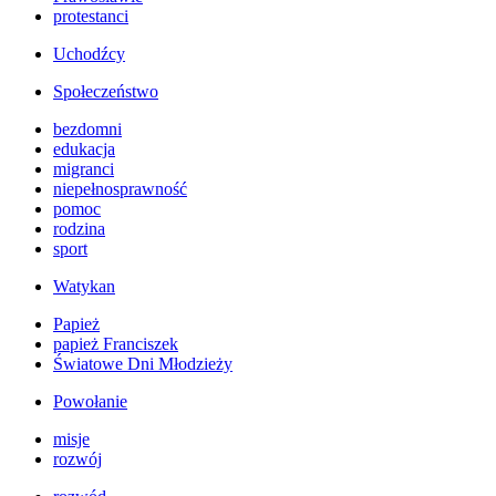
protestanci
Uchodźcy
Społeczeństwo
bezdomni
edukacja
migranci
niepełnosprawność
pomoc
rodzina
sport
Watykan
Papież
papież Franciszek
Światowe Dni Młodzieży
Powołanie
misje
rozwój