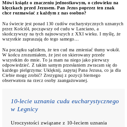
Mówi ksiądz o znaczeniu jednostkowym, o człowieku na
klęczkach przed Jezusem. Pan Jezus poprzez ten znak
chce rozmawiać z każdym z nas osobno?
Na świecie jest ponad 130 cudów eucharystycznych uznanych
przez Kościół, począwszy od cudu w Lanciano, a
skończywszy na tych najnowszych z XXI wieku.
I
myślę, że
wszystkie zapraszają do tego samego…
Na początku sądziłem, że ten cud ma zmieniać tłumy wokół.
W końcu zrozumiałem, że jest on skierowany przede
wszystkim do mnie. To ja mam na niego jako pierwszy
odpowiedzieć. Z takim samym przesłaniem zwracam się do
każdego pielgrzyma: Uklęknij, zapytaj Pana Jezusa, co ja dla
Ciebie mogę zrobić? Zrezygnuj z pozycji biernego
obserwatora na rzecz osoby zaangażowanej.
10-lecie uznania cudu eucharystycznego 
w Legnicy
Uroczystości związane z 10-leciem uznania 