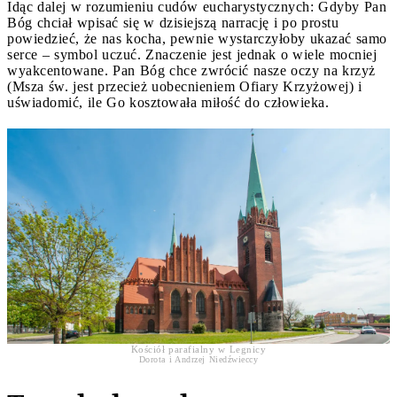
Idąc dalej w rozumieniu cudów eucharystycznych: Gdyby Pan
Bóg chciał wpisać się w dzisiejszą narrację i po prostu
powiedzieć, że nas kocha, pewnie wystarczyłoby ukazać samo
serce – symbol uczuć. Znaczenie jest jednak o wiele mocniej
wyakcentowane. Pan Bóg chce zwrócić nasze oczy na krzyż
(Msza św. jest przecież uobecnieniem Ofiary Krzyżowej) i
uświadomić, ile Go kosztowała miłość do człowieka.
Kościół parafialny w Legnicy
Dorota i Andrzej Niedźwieccy