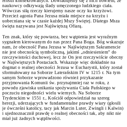
Hostii konsekrowanych. Dowiadujemy się z nich bowiem, że
naukowcy odkrywają ślady umęczonego ludzkiego ciała.
Wówczas siłą rzeczy kierujemy nasze oczy ku krzyżowi.
Przecież agonia Pana Jezusa miała miejsce na krzyżu i
uobecniana się w czasie każdej Mszy Świętej. Dlatego Msza
święta nazywana jest Najświętszą Ofiarą.
Ten znak, który się powtarza, bez wątpienia jest wyraźnym
sygnałem kierowanym do nas przez Pana Boga. Bóg wskazuje
nam, że obecność Pana Jezusa w Najświętszym Sakramencie
nie jest obecnością symboliczną, jakimś „odniesieniem” do
rzeczywistości duchowej, lecz że On jest rzeczywiście obecny
w Najświętszych Postaciach. Wskazuje więc dokładnie na
dogmat o realnej obecności Jezusa w Eucharystii, który został
sformułowany na Soborze Laterańskim IV w 1215 r. Na tym
samym Soborze wprowadzono również przykazanie
przyjmowania Komunii św. przynajmniej raz w roku, z
powodu zjawiska unikania spożywania Ciała Pańskiego w
poczuciu niegodności wielu wiernych. Na Soborze
Trydenckim w 1551 r.,
Kościół odpowiedział na szereg
herezji, uderzających w fundamentalne prawdy wiary (głosili
je ówcześni katolicy, tacy jak Marcin Luter, Zwingli i Kalwin)
i ujednoznacznił prawdę o realnej obecności tak, aby nikt nie
miał już żadnych wątpliwości.