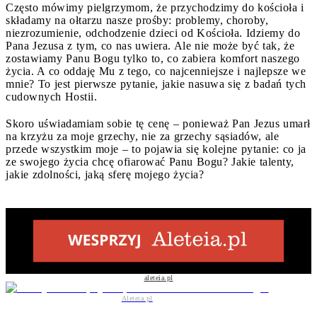
Często mówimy pielgrzymom, że przychodzimy do kościoła i
składamy na ołtarzu nasze prośby: problemy, choroby,
niezrozumienie, odchodzenie dzieci od Kościoła. Idziemy do
Pana Jezusa z tym, co nas uwiera. Ale nie może być tak, że
zostawiamy Panu Bogu tylko to, co zabiera komfort naszego
życia. A co oddaję Mu z tego, co najcenniejsze i najlepsze we
mnie? To jest pierwsze pytanie, jakie nasuwa się z badań tych
cudownych Hostii.
Skoro uświadamiam sobie tę cenę – ponieważ Pan Jezus umarł
na krzyżu za moje grzechy, nie za grzechy sąsiadów, ale
przede wszystkim moje – to pojawia się kolejne pytanie: co ja
ze swojego życia chcę ofiarować Panu Bogu? Jakie talenty,
jakie zdolności, jaką sferę mojego życia?
aleteia.pl
Aleteia.pl