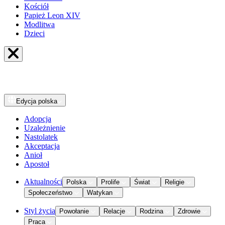
Kościół
Papież Leon XIV
Modlitwa
Dzieci
Edycja
polska
Adopcja
Uzależnienie
Nastolatek
Akceptacja
Anioł
Apostoł
Aktualności
Polska
Prolife
Świat
Religie
Społeczeństwo
Watykan
Styl życia
Powołanie
Relacje
Rodzina
Zdrowie
Praca