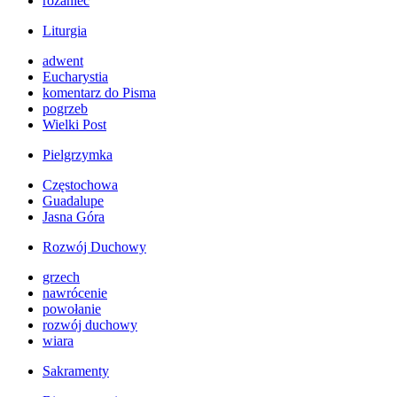
różaniec
Liturgia
adwent
Eucharystia
komentarz do Pisma
pogrzeb
Wielki Post
Pielgrzymka
Częstochowa
Guadalupe
Jasna Góra
Rozwój Duchowy
grzech
nawrócenie
powołanie
rozwój duchowy
wiara
Sakramenty