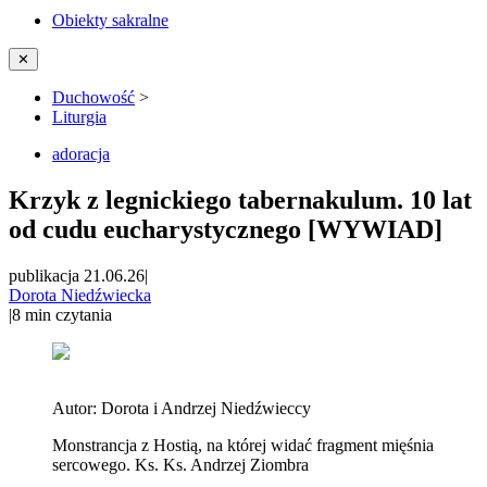
Obiekty sakralne
✕
Duchowość
>
Liturgia
adoracja
Krzyk z legnickiego tabernakulum. 10 lat
od cudu eucharystycznego [WYWIAD]
publikacja 21.06.26
|
Dorota Niedźwiecka
|
8
min czytania
Autor:
Dorota i Andrzej Niedźwieccy
Monstrancja z Hostią, na której widać fragment mięśnia
sercowego. Ks. Ks. Andrzej Ziombra