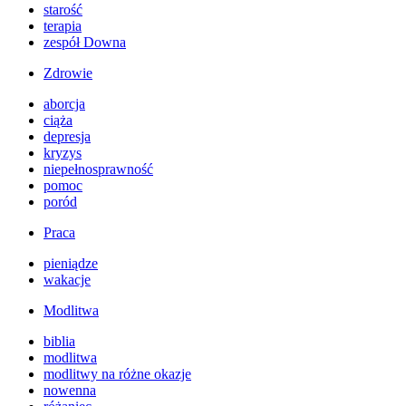
starość
terapia
zespół Downa
Zdrowie
aborcja
ciąża
depresja
kryzys
niepełnosprawność
pomoc
poród
Praca
pieniądze
wakacje
Modlitwa
biblia
modlitwa
modlitwy na różne okazje
nowenna