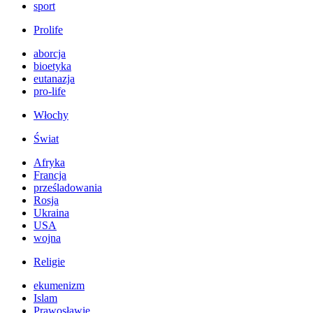
sport
Prolife
aborcja
bioetyka
eutanazja
pro-life
Włochy
Świat
Afryka
Francja
prześladowania
Rosja
Ukraina
USA
wojna
Religie
ekumenizm
Islam
Prawosławie