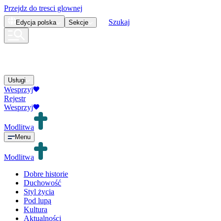
Przejdz do tresci glownej
Szukaj
Edycja
polska
Sekcje
Usługi
Wesprzyj
Rejestr
Wesprzyj
Modlitwa
Menu
Modlitwa
Dobre historie
Duchowość
Styl życia
Pod lupą
Kultura
Aktualności