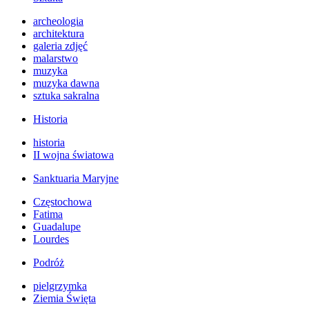
archeologia
architektura
galeria zdjęć
malarstwo
muzyka
muzyka dawna
sztuka sakralna
Historia
historia
II wojna światowa
Sanktuaria Maryjne
Częstochowa
Fatima
Guadalupe
Lourdes
Podróż
pielgrzymka
Ziemia Święta