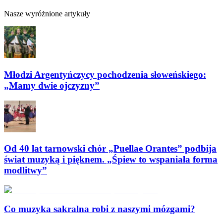
Nasze wyróżnione artykuły
Młodzi Argentyńczycy pochodzenia słoweńskiego:
„Mamy dwie ojczyzny”
Od 40 lat tarnowski chór „Puellae Orantes” podbija
świat muzyką i pięknem. „Śpiew to wspaniała forma
modlitwy”
Co muzyka sakralna robi z naszymi mózgami?