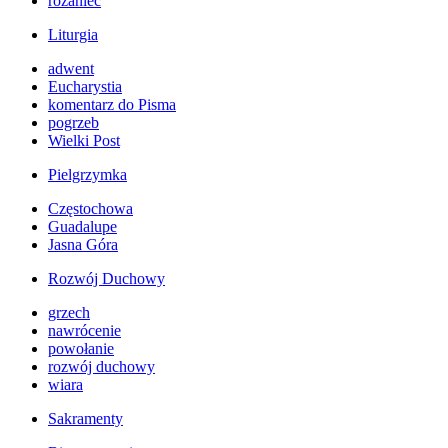
różaniec
Liturgia
adwent
Eucharystia
komentarz do Pisma
pogrzeb
Wielki Post
Pielgrzymka
Częstochowa
Guadalupe
Jasna Góra
Rozwój Duchowy
grzech
nawrócenie
powołanie
rozwój duchowy
wiara
Sakramenty