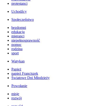
protestanci
Uchodźcy
Społeczeństwo
bezdomni
edukacja
migranci
niepełnosprawność
pomoc
rodzina
sport
Watykan
Papież
papież Franciszek
Światowe Dni Młodzieży
Powołanie
misje
rozwój