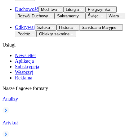
Duchowość
Modlitwa
Liturgia
Pielgrzymka
Rozwój Duchowy
Sakramenty
Święci
Wiara
Odkrywaj
Sztuka
Historia
Sanktuaria Maryjne
Podróż
Obiekty sakralne
Usługi
Newsletter
Aplikacja
Subskrypcja
Wesprzyj
Reklama
Nasze flagowe formaty
Analizy
Artykuł