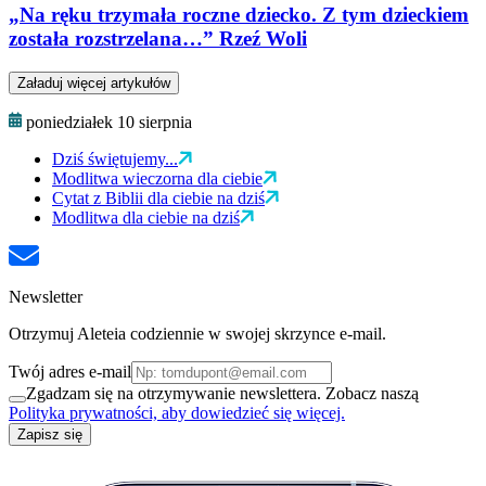
„Na ręku trzymała roczne dziecko. Z tym dzieckiem
została rozstrzelana…” Rzeź Woli
Załaduj więcej artykułów
poniedziałek 10 sierpnia
Dziś świętujemy...
Modlitwa wieczorna dla ciebie
Cytat z Biblii dla ciebie na dziś
Modlitwa dla ciebie na dziś
Newsletter
Otrzymuj Aleteia codziennie w swojej skrzynce e-mail.
Twój adres e-mail
Zgadzam się na otrzymywanie newslettera. Zobacz naszą
Polityka prywatności, aby dowiedzieć się więcej.
Zapisz się