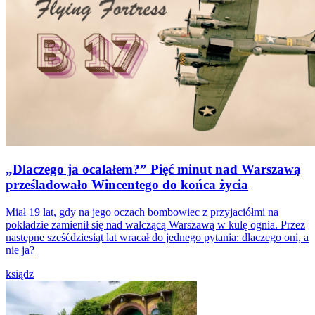
„Dlaczego ja ocalałem?” Pięć minut nad Warszawą
prześladowało Wincentego do końca życia
Miał 19 lat, gdy na jego oczach bombowiec z przyjaciółmi na
pokładzie zamienił się nad walczącą Warszawą w kulę ognia. Przez
następne sześćdziesiąt lat wracał do jednego pytania: dlaczego oni, a
nie ja?
ksiądz