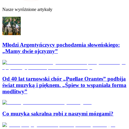
Nasze wyróżnione artykuły
Młodzi Argentyńczycy pochodzenia słoweńskiego:
„Mamy dwie ojczyzny”
Od 40 lat tarnowski chór „Puellae Orantes” podbija
świat muzyką i pięknem. „Śpiew to wspaniała forma
modlitwy”
Co muzyka sakralna robi z naszymi mózgami?