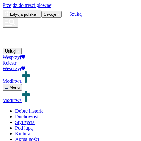
Przejdz do tresci glownej
Szukaj
Edycja
polska
Sekcje
Usługi
Wesprzyj
Rejestr
Wesprzyj
Modlitwa
Menu
Modlitwa
Dobre historie
Duchowość
Styl życia
Pod lupą
Kultura
Aktualności