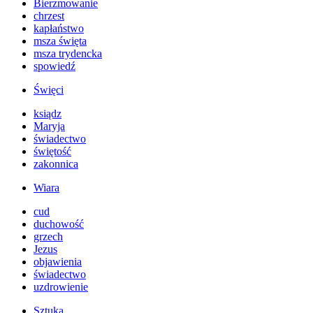
Bierzmowanie
chrzest
kapłaństwo
msza święta
msza trydencka
spowiedź
Święci
ksiądz
Maryja
świadectwo
świętość
zakonnica
Wiara
cud
duchowość
grzech
Jezus
objawienia
świadectwo
uzdrowienie
Sztuka