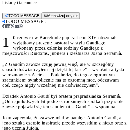
historię i tajemnice
TODO MESSAGE
Archiwizuj artykuł
TODO MESSAGE
:
1
0 czerwca w Barcelonie papież Leon XIV otrzymał
wyjątkowy prezent: pastorał w stylu Gaudiego,
wykonany przez członka rodziny Gaudiego z
miejscowości Riudoms, jubilera i rzeźbiarza Joana Serramià.
„Z Gaudím zawsze czuję pewną więź, ale w szczególny
sposób doświadczyłem jej dzięki tej lasce” – wyjaśnia artysta
w rozmowie z Aleteią. „Podchodzę do tego z ogromnym
szacunkiem; symbolicznie ma to ogromną moc, odczuwam
coś, czego nigdy wcześniej nie doświadczyłem”.
Dziadek Antonio Gaudí był bratem prapradziadka Serramià.
„Od najmłodszych lat podczas rodzinnych spotkań przy stole
zawsze pojawiał się ten sam temat – Gaudí” – wspomina.
Joan zapewnia, że zawsze miał w pamięci Antonio Gaudí, a
jego sztuka czerpie inspirację przede wszystkim z niego oraz z
jego ucznia Jujola.