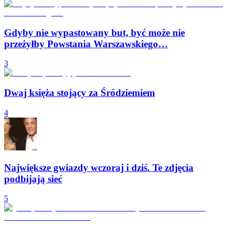
Gdyby nie wypastowany but, być może nie
przeżyłby Powstania Warszawskiego…
3
Dwaj księża stojący za Śródziemiem
4
Największe gwiazdy wczoraj i dziś. Te zdjęcia
podbijają sieć
5