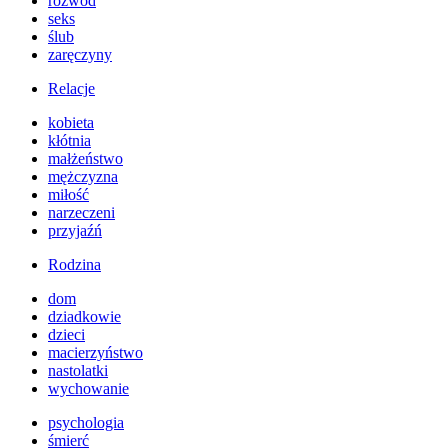
rozwód
seks
ślub
zaręczyny
Relacje
kobieta
kłótnia
małżeństwo
mężczyzna
miłość
narzeczeni
przyjaźń
Rodzina
dom
dziadkowie
dzieci
macierzyństwo
nastolatki
wychowanie
psychologia
śmierć