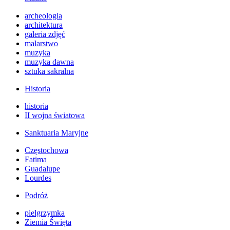
archeologia
architektura
galeria zdjęć
malarstwo
muzyka
muzyka dawna
sztuka sakralna
Historia
historia
II wojna światowa
Sanktuaria Maryjne
Częstochowa
Fatima
Guadalupe
Lourdes
Podróż
pielgrzymka
Ziemia Święta