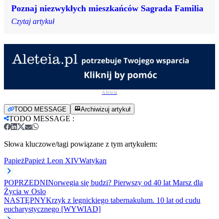
Poznaj niezwykłych mieszkańców Sagrada Familia
Czytaj artykuł
Aleteia
TODO MESSAGE
Archiwizuj artykuł
TODO MESSAGE
:
Słowa kluczowe/tagi powiązane z tym artykułem:
Papież
Papież Leon XIV
Watykan
POPRZEDNI
Norwegia się budzi? Pierwszy od 40 lat Marsz dla
Życia w Oslo
NASTĘPNY
Krzyk z legnickiego tabernakulum. 10 lat od cudu
eucharystycznego [WYWIAD]