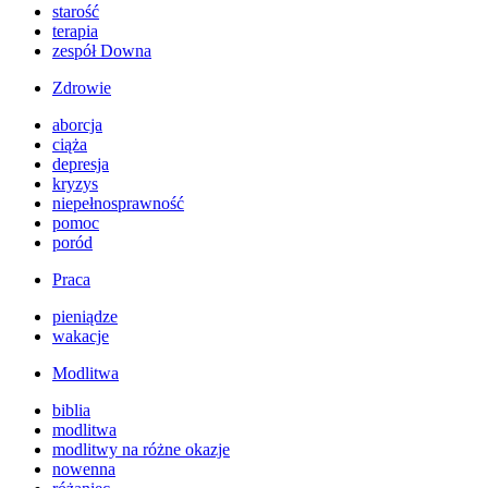
starość
terapia
zespół Downa
Zdrowie
aborcja
ciąża
depresja
kryzys
niepełnosprawność
pomoc
poród
Praca
pieniądze
wakacje
Modlitwa
biblia
modlitwa
modlitwy na różne okazje
nowenna