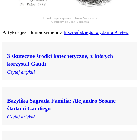
Dzięki uprzejmości Joan Serramià
Courtesy of Joan Serramià
Artykuł jest tłumaczeniem z
hiszpańskiego wydania Aletei.
3 skuteczne środki katechetyczne, z których
korzystał Gaudí
Czytaj artykuł
Bazylika Sagrada Familia: Alejandro Seoane
śladami Gaudiego
Czytaj artykuł