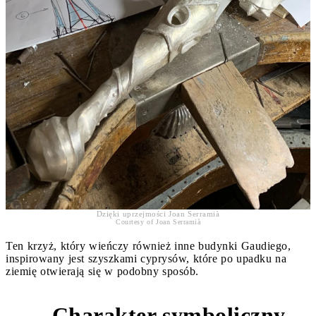
Dzięki uprzejmości Joan Serramià
Courtesy of Joan Serramià
Ten krzyż, który wieńczy również inne budynki Gaudiego,
inspirowany jest szyszkami cyprysów, które po upadku na
ziemię otwierają się w podobny sposób.
Charakter symboliczny
2