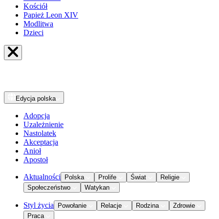
Kościół
Papież Leon XIV
Modlitwa
Dzieci
Edycja
polska
Adopcja
Uzależnienie
Nastolatek
Akceptacja
Anioł
Apostoł
Aktualności
Polska
Prolife
Świat
Religie
Społeczeństwo
Watykan
Styl życia
Powołanie
Relacje
Rodzina
Zdrowie
Praca