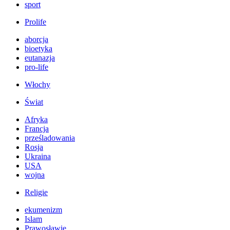
sport
Prolife
aborcja
bioetyka
eutanazja
pro-life
Włochy
Świat
Afryka
Francja
prześladowania
Rosja
Ukraina
USA
wojna
Religie
ekumenizm
Islam
Prawosławie