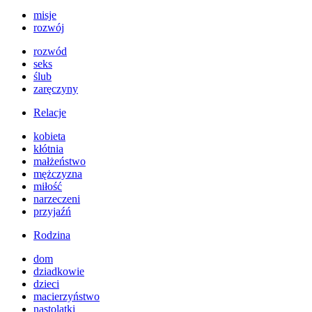
misje
rozwój
rozwód
seks
ślub
zaręczyny
Relacje
kobieta
kłótnia
małżeństwo
mężczyzna
miłość
narzeczeni
przyjaźń
Rodzina
dom
dziadkowie
dzieci
macierzyństwo
nastolatki