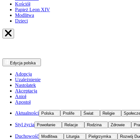
Kościół
Papież Leon XIV
Modlitwa
Dzieci
Edycja
polska
Adopcja
Uzależnienie
Nastolatek
Akceptacja
Anioł
Apostoł
Aktualności
Polska
Prolife
Świat
Religie
Społecz
Styl życia
Powołanie
Relacje
Rodzina
Zdrowie
Pr
Duchowość
Modlitwa
Liturgia
Pielgrzymka
Rozwój Du