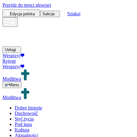
Przejdz do tresci glownej
Szukaj
Edycja
polska
Sekcje
Usługi
Wesprzyj
Rejestr
Wesprzyj
Modlitwa
Menu
Modlitwa
Dobre historie
Duchowość
Styl życia
Pod lupą
Kultura
Aktualności