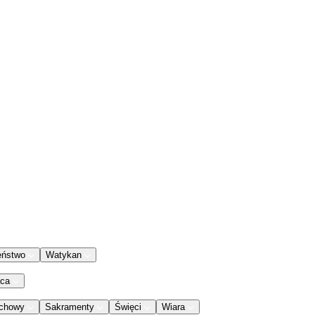
eństwo
Watykan
aca
chowy
Sakramenty
Święci
Wiara