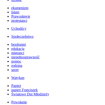
ekumenizm
Islam
Prawosławie
protestanci
Uchodźcy
Społeczeństwo
bezdomni
edukacja
migranci
niepełnosprawność
pomoc
rodzina
sport
Watykan
Papież
papież Franciszek
Światowe Dni Młodzieży
Powołanie