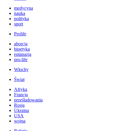
medycyna
nauka
polityka
sport
Prolife
aborcja
bioetyka
eutanazja
pro-life
Włochy
Świat
Afryka
Francja
prześladowania
Rosja
Ukraina
USA
wojna
Religie