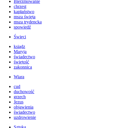
Bierzmowanie
chrzest
kapłaństwo
msza święta
msza trydencka
spowiedź
Święci
ksiądz
Maryja
świadectwo
świętość
zakonnica
Wiara
cud
duchowość
grzech
Jezus
objawienia
świadectwo
uzdrowienie
Sztuka