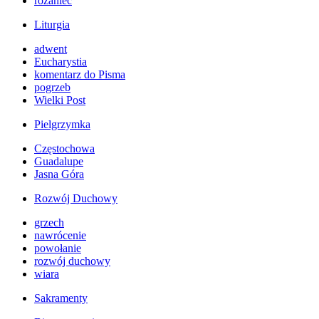
różaniec
Liturgia
adwent
Eucharystia
komentarz do Pisma
pogrzeb
Wielki Post
Pielgrzymka
Częstochowa
Guadalupe
Jasna Góra
Rozwój Duchowy
grzech
nawrócenie
powołanie
rozwój duchowy
wiara
Sakramenty