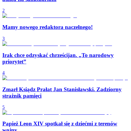
2
Mamy nowego redaktora naczelnego!
3
Irak chce odzyskać chrześcijan. „To narodowy
priorytet”
4
Zmarł Ksiądz Prałat Jan Stanisławski. Zadziorny
strażnik pamięci
5
Papież Leon XIV spotkał się z dziećmi z terenów
wojny