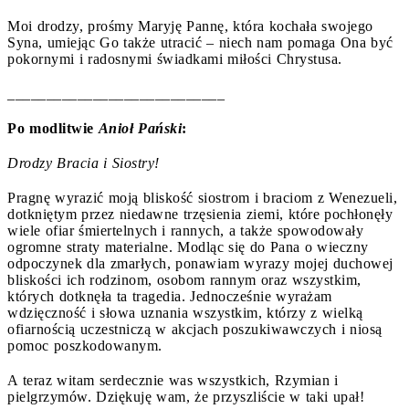
Moi drodzy, prośmy Maryję Pannę, która kochała swojego
Syna, umiejąc Go także utracić – niech nam pomaga Ona być
pokornymi i radosnymi świadkami miłości Chrystusa.
____________________________
Po modlitwie
Anioł Pański
:
Drodzy Bracia i Siostry!
Pragnę wyrazić moją bliskość siostrom i braciom z Wenezueli,
dotkniętym przez niedawne trzęsienia ziemi, które pochłonęły
wiele ofiar śmiertelnych i rannych, a także spowodowały
ogromne straty materialne. Modląc się do Pana o wieczny
odpoczynek dla zmarłych, ponawiam wyrazy mojej duchowej
bliskości ich rodzinom, osobom rannym oraz wszystkim,
których dotknęła ta tragedia. Jednocześnie wyrażam
wdzięczność i słowa uznania wszystkim, którzy z wielką
ofiarnością uczestniczą w akcjach poszukiwawczych i niosą
pomoc poszkodowanym.
A teraz witam serdecznie was wszystkich, Rzymian i
pielgrzymów. Dziękuję wam, że przyszliście w taki upał!