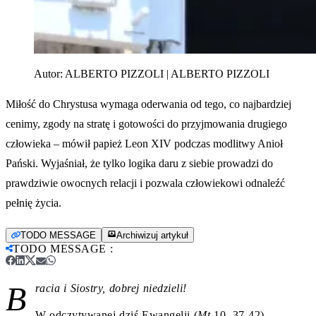
Autor:
ALBERTO PIZZOLI | ALBERTO PIZZOLI
Miłość do Chrystusa wymaga oderwania od tego, co najbardziej
cenimy, zgody na stratę i gotowości do przyjmowania drugiego
człowieka – mówił papież Leon XIV podczas modlitwy Anioł
Pański. Wyjaśniał, że tylko logika daru z siebie prowadzi do
prawdziwie owocnych relacji i pozwala człowiekowi odnaleźć
pełnię życia.
TODO MESSAGE
Archiwizuj artykuł
TODO MESSAGE
:
B
racia i Siostry, dobrej niedzieli!
W odczytywanej dziś Ewangelii (
Mt
10, 37-42)