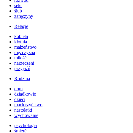
rozwód
seks
ślub
zaręczyny
Relacje
kobieta
kłótnia
małżeństwo
mężczyzna
miłość
narzeczeni
przyjaźń
Rodzina
dom
dziadkowie
dzieci
macierzyństwo
nastolatki
wychowanie
psychologia
śmierć