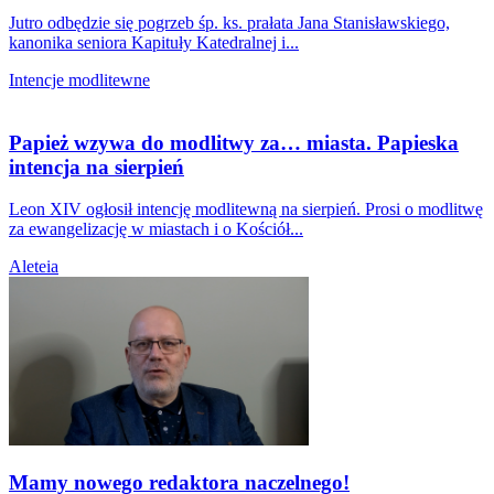
Jutro odbędzie się pogrzeb śp. ks. prałata Jana Stanisławskiego,
kanonika seniora Kapituły Katedralnej i...
Intencje modlitewne
Papież wzywa do modlitwy za… miasta. Papieska
intencja na sierpień
Leon XIV ogłosił intencję modlitewną na sierpień. Prosi o modlitwę
za ewangelizację w miastach i o Kościół...
Aleteia
Mamy nowego redaktora naczelnego!