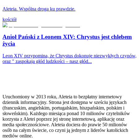
Aleteia. Wspólna droga ku prawdzie.
kościół
Anioł Pański z Leonem XIV: Chrystus jest chlebem
życia
Leon XIV przypomina, że Chrystus dokonuje niezwykłych czynów,
oraz " zaspokaja głód ludzkości – nasz głód...
Uruchomiony w 2013 roku, Aleteia to bezpłatny internetowy
dziennik informacyjny. Strona jest dostępna w sześciu językach
(francuskim, angielskim, portugalskim, hiszpańskim, polskim i
słoweńskim). Każdego miesiąca ponad 10 milionów czytelników
korzysta z Aletei poprzez jej stronę internetową, aplikację oraz
media społecznościowe. Aleteia dociera do prawie 50 milionów
osób na całym świecie, co czyni ją jednym z liderów katolickich
mediów online.