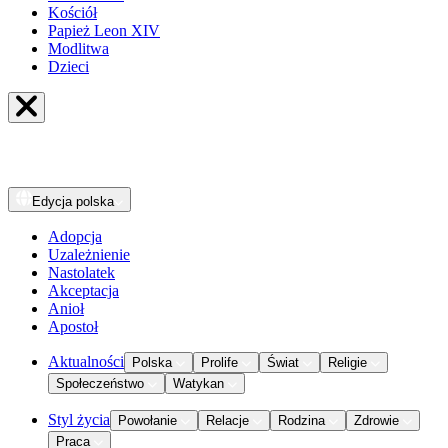
Kościół
Papież Leon XIV
Modlitwa
Dzieci
Edycja
polska
Adopcja
Uzależnienie
Nastolatek
Akceptacja
Anioł
Apostoł
Aktualności
Polska
Prolife
Świat
Religie
Społeczeństwo
Watykan
Styl życia
Powołanie
Relacje
Rodzina
Zdrowie
Praca