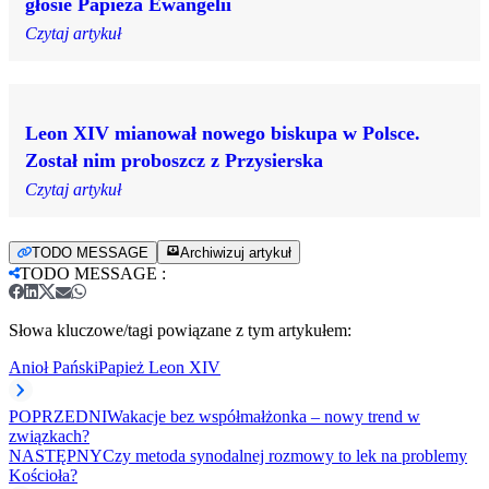
głosie Papieża Ewangelii
Czytaj artykuł
Leon XIV mianował nowego biskupa w Polsce.
Został nim proboszcz z Przysierska
Czytaj artykuł
TODO MESSAGE
Archiwizuj artykuł
TODO MESSAGE
:
Słowa kluczowe/tagi powiązane z tym artykułem:
Anioł Pański
Papież Leon XIV
POPRZEDNI
Wakacje bez współmałżonka – nowy trend w
związkach?
NASTĘPNY
Czy metoda synodalnej rozmowy to lek na problemy
Kościoła?