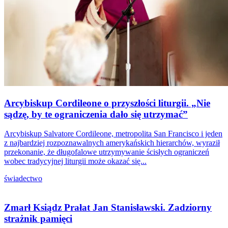
Arcybiskup Cordileone o przyszłości liturgii. „Nie
sądzę, by te ograniczenia dało się utrzymać”
Arcybiskup Salvatore Cordileone, metropolita San Francisco i jeden
z najbardziej rozpoznawalnych amerykańskich hierarchów, wyraził
przekonanie, że długofalowe utrzymywanie ścisłych ograniczeń
wobec tradycyjnej liturgii może okazać się...
świadectwo
Zmarł Ksiądz Prałat Jan Stanisławski. Zadziorny
strażnik pamięci