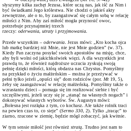
słyszymy kilka zachęt Jezusa, które uczą nas, jak iść za Nim i
być świadkami Jego królestwa. Nie chodzi o jakieś akty
zewnętrzne, ale o to, by zaangażować się całym sobą w relację
miłości z Nim. Aby zaś miłość mogła przynosić owoc,
potrzebuje przynajmniej trzech
rzeczy:
oderwania
,
utraty
i
przyjmowania
.
Przede wszystkim –
oderwania
. Jezus mówi: „Kto kocha ojca
lub matkę bardziej niż Mnie, nie jest Mnie godzien” (w. 37).
Kiedy Pan zaczyna posyłać swoich apostołów na misję, chce,
aby byli wolni od jakichkolwiek więzi. A dla wszystkich jest
prawdą to, że również najdroższe uczucia zyskują swoją
pełnię dzięki miłości, którą obdarza nas Chrystus. Pomyślmy
na przykład o życiu małżeńskim – można je przeżywać w
pełni tylko jeżeli „opuści się” dom rodziców (por.
Mt
19, 5),
żeby się zaangażować w relację małżeńską. Pomyślmy także o
wzrastaniu dzieci – pomaga się im realizować siebie i być
szczęśliwymi, jeżeli uczy się je „stanąć na własnych nogach” i
dokonywać własnych wyborów. Św. Augustyn mówi:
„Bolesna jest rozłąka z tym, co kochasz. Ale także rolnik traci
na pewien czas to, co sieje” (
Sermo 330
, 2). Tylko „tracąc” to
ziarno, rzucone w ziemię, będzie mógł zobaczyć, jak kwitnie.
W tym sensie miłość jest również
stratą
. Trudno jest nam to