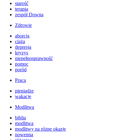
starość
terapia
zespół Downa
Zdrowie
aborcja
ciąża
depresja
kryzys
niepełnosprawność
pomoc
poród
Praca
pieniądze
wakacje
Modlitwa
biblia
modlitwa
modlitwy na różne okazje
nowenna