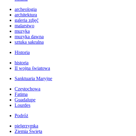
archeologia
architektura
galeria zdjęć
malarstwo
muzyka
muzyka dawna
sztuka sakralna
Historia
historia
II wojna światowa
Sanktuaria Maryjne
Częstochowa
Fatima
Guadalupe
Lourdes
Podróż
pielgrzymka
Ziemia Święta