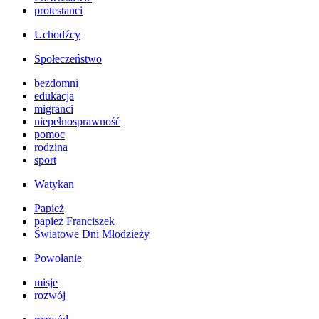
protestanci
Uchodźcy
Społeczeństwo
bezdomni
edukacja
migranci
niepełnosprawność
pomoc
rodzina
sport
Watykan
Papież
papież Franciszek
Światowe Dni Młodzieży
Powołanie
misje
rozwój