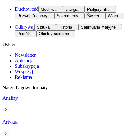
Duchowość
Modlitwa
Liturgia
Pielgrzymka
Rozwój Duchowy
Sakramenty
Święci
Wiara
Odkrywaj
Sztuka
Historia
Sanktuaria Maryjne
Podróż
Obiekty sakralne
Usługi
Newsletter
Aplikacja
Subskrypcja
Wesprzyj
Reklama
Nasze flagowe formaty
Analizy
Artykuł