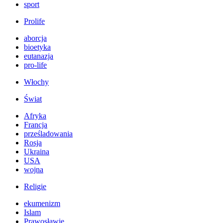
sport
Prolife
aborcja
bioetyka
eutanazja
pro-life
Włochy
Świat
Afryka
Francja
prześladowania
Rosja
Ukraina
USA
wojna
Religie
ekumenizm
Islam
Prawosławie