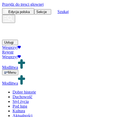
Przejdz do tresci glownej
Szukaj
Edycja
polska
Sekcje
Usługi
Wesprzyj
Rejestr
Wesprzyj
Modlitwa
Menu
Modlitwa
Dobre historie
Duchowość
Styl życia
Pod lupą
Kultura
Aktualności