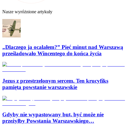
Nasze wyróżnione artykuły
„Dlaczego ja ocalałem?” Pięć minut nad Warszawą
prześladowało Wincentego do końca życia
Jezus z przestrzelonym sercem. Ten krucyfiks
pamięta powstanie warszawskie
Gdyby nie wypastowany but, być może nie
przeżyłby Powstania Warszawskiego…