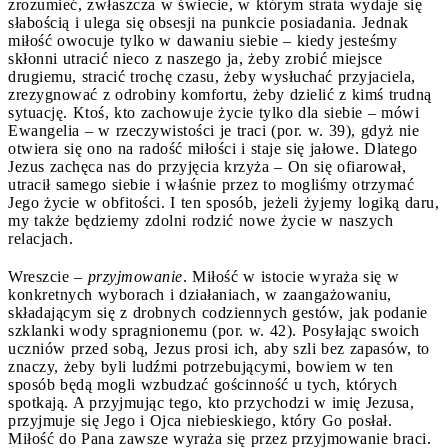
zrozumieć, zwłaszcza w świecie, w którym strata wydaje się
słabością i ulega się obsesji na punkcie posiadania. Jednak
miłość owocuje tylko w dawaniu siebie – kiedy jesteśmy
skłonni utracić nieco z naszego ja, żeby zrobić miejsce
drugiemu, stracić trochę czasu, żeby wysłuchać przyjaciela,
zrezygnować z odrobiny komfortu, żeby dzielić z kimś trudną
sytuację. Ktoś, kto zachowuje życie tylko dla siebie – mówi
Ewangelia – w rzeczywistości je traci (por. w. 39), gdyż nie
otwiera się ono na radość miłości i staje się jałowe. Dlatego
Jezus zachęca nas do przyjęcia krzyża – On się ofiarował,
utracił samego siebie i właśnie przez to mogliśmy otrzymać
Jego życie w obfitości. I ten sposób, jeżeli żyjemy logiką daru,
my także będziemy zdolni rodzić nowe życie w naszych
relacjach.
Wreszcie –
przyjmowanie
. Miłość w istocie wyraża się w
konkretnych wyborach i działaniach, w zaangażowaniu,
składającym się z drobnych codziennych gestów, jak podanie
szklanki wody spragnionemu (por. w. 42). Posyłając swoich
uczniów przed sobą, Jezus prosi ich, aby szli bez zapasów, to
znaczy, żeby byli ludźmi potrzebującymi, bowiem w ten
sposób będą mogli wzbudzać gościnność u tych, których
spotkają. A przyjmując tego, kto przychodzi w imię Jezusa,
przyjmuje się Jego i Ojca niebieskiego, który Go posłał.
Miłość do Pana zawsze wyraża się przez przyjmowanie braci.