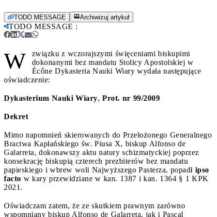
TODO MESSAGE
Archiwizuj artykuł
TODO MESSAGE
:
W
związku z wczorajszymi święceniami biskupimi
dokonanymi bez mandatu Stolicy Apostolskiej w
Écône Dykasteria Nauki Wiary wydała następujące
oświadczenie:
Dykasterium Nauki Wiary
,
Prot. nr 99/2009
Dekret
Mimo napomnień skierowanych do Przełożonego Generalnego
Bractwa Kapłańskiego św. Piusa X, biskup Alfonso de
Galarreta, dokonawszy aktu natury schizmatyckiej poprzez
konsekrację biskupią czterech prezbiterów bez mandatu
papieskiego i wbrew woli Najwyższego Pasterza, popadł
ipso
facto
w kary przewidziane w kan. 1387 i kan. 1364 § 1 KPK
2021.
Oświadczam zatem, że ze skutkiem prawnym zarówno
wspomniany biskup Alfonso de Galarreta, jak i Pascal