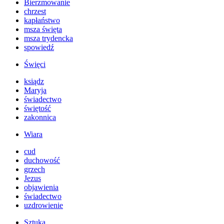
Bierzmowanie
chrzest
kapłaństwo
msza święta
msza trydencka
spowiedź
Święci
ksiądz
Maryja
świadectwo
świętość
zakonnica
Wiara
cud
duchowość
grzech
Jezus
objawienia
świadectwo
uzdrowienie
Sztuka