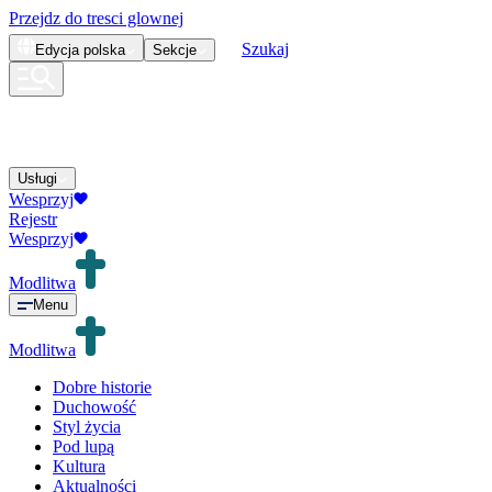
Przejdz do tresci glownej
Szukaj
Edycja
polska
Sekcje
Usługi
Wesprzyj
Rejestr
Wesprzyj
Modlitwa
Menu
Modlitwa
Dobre historie
Duchowość
Styl życia
Pod lupą
Kultura
Aktualności