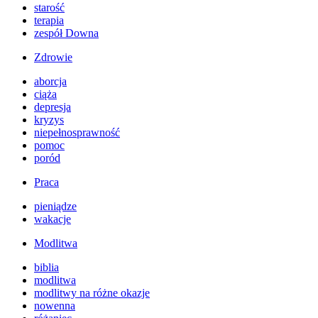
starość
terapia
zespół Downa
Zdrowie
aborcja
ciąża
depresja
kryzys
niepełnosprawność
pomoc
poród
Praca
pieniądze
wakacje
Modlitwa
biblia
modlitwa
modlitwy na różne okazje
nowenna