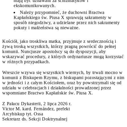
mają być uznawani za schizmatyków i
ekskomunikowanych.
Należy przypomnieć, że duchowni Bractwa
Kapłańskiego św. Piusa X sprawują sakramenty w
sposób niegodziwy, a udzielane przez nich sakramenty
pokuty i małżeństwa są nieważne.
Kościół, jako troskliwa matka, przyjmuje z serdecznością i
żywą troską wszystkich, którzy pragną powrócić do pełnej
komunii. Nuncjusze apostolscy są do dyspozycji, aby
wskazywać procedury, z których ordynariusze mogą korzystać
w różnych przypadkach.
Wreszcie wzywa się wszystkich wiernych, by trwali mocno w
komunii z Biskupem Rzymu, z biskupami pozostającymi z nim
w jedności i z całym Kościołem, oraz by powstrzymali się od
udziału w celebracjach i działalności prowadzonej przez
wspomniane Bractwo Kapłańskie św. Piusa X.
Z Pałacu Dykasterii, 2 lipca 2026 r.
Victor M. kard. Fernández, prefekt
Arcybiskup tyt. Ossa
Sekretarz ds. Sekcji Doktrynalnej