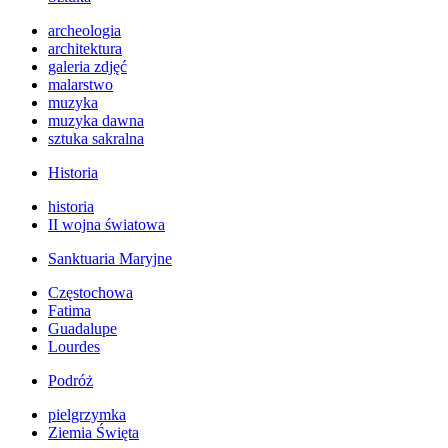
archeologia
architektura
galeria zdjęć
malarstwo
muzyka
muzyka dawna
sztuka sakralna
Historia
historia
II wojna światowa
Sanktuaria Maryjne
Częstochowa
Fatima
Guadalupe
Lourdes
Podróż
pielgrzymka
Ziemia Święta