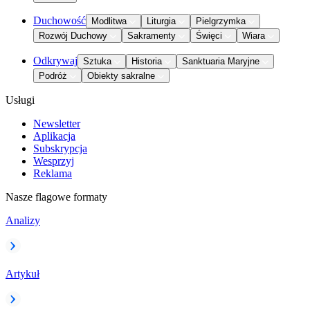
Duchowość
Modlitwa
Liturgia
Pielgrzymka
Rozwój Duchowy
Sakramenty
Święci
Wiara
Odkrywaj
Sztuka
Historia
Sanktuaria Maryjne
Podróż
Obiekty sakralne
Usługi
Newsletter
Aplikacja
Subskrypcja
Wesprzyj
Reklama
Nasze flagowe formaty
Analizy
Artykuł