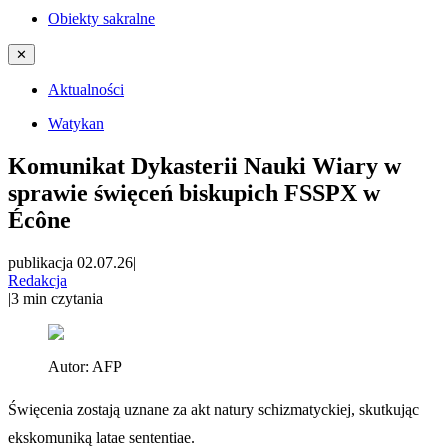
Obiekty sakralne
✕
Aktualności
Watykan
Komunikat Dykasterii Nauki Wiary w
sprawie święceń biskupich FSSPX w
Écône
publikacja 02.07.26
|
Redakcja
|
3
min czytania
Autor:
AFP
Święcenia zostają uznane za akt natury schizmatyckiej, skutkując
ekskomuniką latae sententiae.