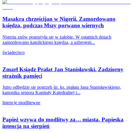
Masakra chrześcijan w Nigerii. Zamordowano
księdza, podczas Mszy porwano wiernych
Nigeria znów pogrążyła się w żałobie. W ostatnich dniach
zamordowano katolickiego księdza, a uzbrojeni...
świadectwo
Zmarł Ksiądz Prałat Jan Stanisławski. Zadziorny
strażnik pamięci
Jutro odbędzie się pogrzeb śp. ks. prałata Jana Stanisławskiego,
kanonika seniora Kapituły Katedralnej i...
Intencje modlitewne
Papież wzywa do modlitwy za… miasta. Papieska
intencja na sierpień