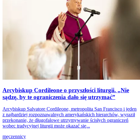
Arcybiskup Cordileone o przyszłości liturgii. „Nie
sądzę, by te ograniczenia dało się utrzymać”
Arcybiskup Salvatore Cordileone, metropolita San Francisco i jeden
z najbardziej rozpoznawalnych amerykańskich hierarchów, wyraził
przekonanie, że długofalowe utrzymywanie ścisłych ograniczeń
wobec tradycyjnej liturgii może okazać się...
męczennicy