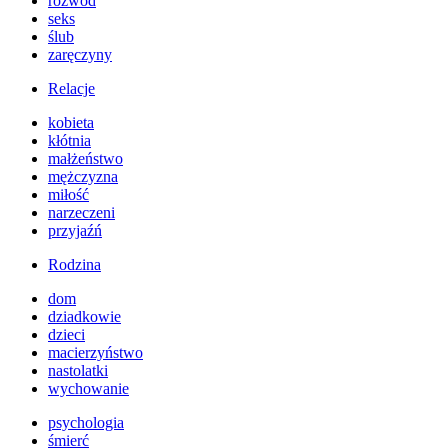
rozwód
seks
ślub
zaręczyny
Relacje
kobieta
kłótnia
małżeństwo
mężczyzna
miłość
narzeczeni
przyjaźń
Rodzina
dom
dziadkowie
dzieci
macierzyństwo
nastolatki
wychowanie
psychologia
śmierć