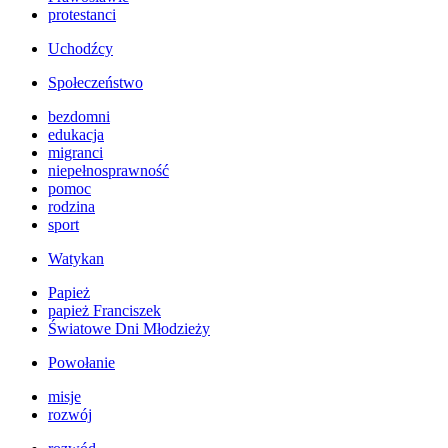
protestanci
Uchodźcy
Społeczeństwo
bezdomni
edukacja
migranci
niepełnosprawność
pomoc
rodzina
sport
Watykan
Papież
papież Franciszek
Światowe Dni Młodzieży
Powołanie
misje
rozwój