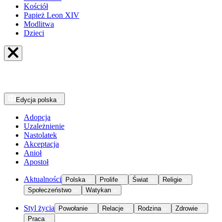
Kościół
Papież Leon XIV
Modlitwa
Dzieci
Edycja
polska
Adopcja
Uzależnienie
Nastolatek
Akceptacja
Anioł
Apostoł
Aktualności
Polska
Prolife
Świat
Religie
Społeczeństwo
Watykan
Styl życia
Powołanie
Relacje
Rodzina
Zdrowie
Praca