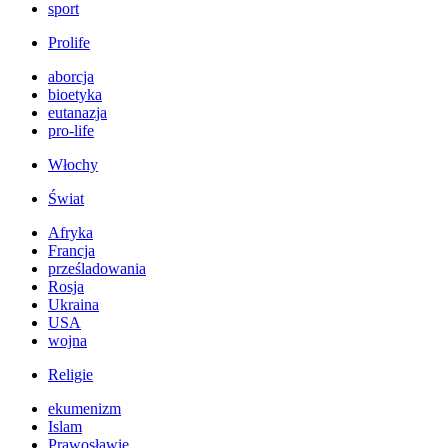
sport
Prolife
aborcja
bioetyka
eutanazja
pro-life
Włochy
Świat
Afryka
Francja
prześladowania
Rosja
Ukraina
USA
wojna
Religie
ekumenizm
Islam
Prawosławie