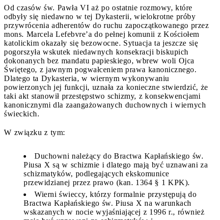
Od czasów św. Pawła VI aż po ostatnie rozmowy, które
odbyły się niedawno w tej Dykasterii, wielokrotne próby
przywrócenia adherentów do ruchu zapoczątkowanego przez
mons. Marcela Lefebvre’a do pełnej komunii z Kościołem
katolickim okazały się bezowocne. Sytuacja ta jeszcze się
pogorszyła wskutek niedawnych konsekracji biskupich
dokonanych bez mandatu papieskiego, wbrew woli Ojca
Świętego, z jawnym pogwałceniem prawa kanonicznego.
Dlatego ta Dykasteria, w wiernym wykonywaniu
powierzonych jej funkcji, uznała za konieczne stwierdzić, że
taki akt stanowił przestępstwo schizmy, z konsekwencjami
kanonicznymi dla zaangażowanych duchownych i wiernych
świeckich.
W związku z tym:
Duchowni należący do Bractwa Kapłańskiego św.
Piusa X są w schizmie i dlatego mają być uznawani za
schizmatyków, podlegających ekskomunice
przewidzianej przez prawo (kan. 1364 § 1 KPK).
Wierni świeccy, którzy formalnie przystępują do
Bractwa Kapłańskiego św. Piusa X na warunkach
wskazanych w nocie wyjaśniającej z 1996 r., również