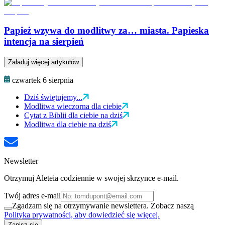
Papież wzywa do modlitwy za… miasta. Papieska
intencja na sierpień
Załaduj więcej artykułów
czwartek 6 sierpnia
Dziś świętujemy...
Modlitwa wieczorna dla ciebie
Cytat z Biblii dla ciebie na dziś
Modlitwa dla ciebie na dziś
Newsletter
Otrzymuj Aleteia codziennie w swojej skrzynce e-mail.
Twój adres e-mail
Zgadzam się na otrzymywanie newslettera. Zobacz naszą
Polityka prywatności, aby dowiedzieć się więcej.
Zapisz się