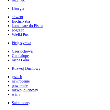
różaniec
Liturgia
adwent
Eucharystia
komentarz do Pisma
pogrzeb
Wielki Post
Pielgrzymka
Częstochowa
Guadalupe
Jasna Góra
Rozwój Duchowy
grzech
nawrócenie
powołanie
rozwój duchowy
wiara
Sakramenty