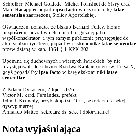
Schreiber, Michael Goldade, Michel Poinsinet de Sivry oraz
Marc Hanappier popadli
ipso facto
w ekskomunikę
latae
sententiae
zastrzeżoną Stolicy Apostolskiej.
Oświadczam ponadto, że biskup Bernard Fellay, biorąc
bezpośredni udział w celebracji liturgicznej jako
współkonsekrator, a tym samym publicznie przystępując do
aktu schizmatyckiego, popadł w ekskomunikę
latae sententiae
przewidzianą w kan. 1364 § 1 KPK 2021.
Upomina się duchownych i wiernych świeckich, by nie
przystępowali do schizmy Bractwa Kapłańskiego św. Piusa X,
gdyż popadaliby
ipso facto
w karę ekskomuniki
latae
sententiae
.
Z Pałacu Dykasterii, 2 lipca 2026 r.
Victor M. kard. Fernández, prefekt
John J. Kennedy, arcybiskup tyt. Ossa, sekretarz ds. sekcji
dyscyplinarnej
Armando Matteo, sekretarz ds. sekcji doktrynalnej.
Nota wyjaśniająca