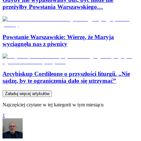
przeżyłby Powstania Warszawskiego…
Powstanie Warszawskie: Wierzę, że Maryja
wyciągnęła nas z piwnicy
Arcybiskup Cordileone o przyszłości liturgii. „Nie
sądzę, by te ograniczenia dało się utrzymać”
Załaduj więcej artykułów
Najczęściej czytane w tej kategorii w tym miesiącu
1