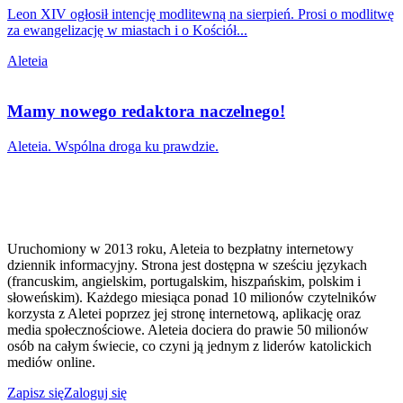
Leon XIV ogłosił intencję modlitewną na sierpień. Prosi o modlitwę
za ewangelizację w miastach i o Kościół...
Aleteia
Mamy nowego redaktora naczelnego!
Aleteia. Wspólna droga ku prawdzie.
Uruchomiony w 2013 roku, Aleteia to bezpłatny internetowy
dziennik informacyjny. Strona jest dostępna w sześciu językach
(francuskim, angielskim, portugalskim, hiszpańskim, polskim i
słoweńskim). Każdego miesiąca ponad 10 milionów czytelników
korzysta z Aletei poprzez jej stronę internetową, aplikację oraz
media społecznościowe. Aleteia dociera do prawie 50 milionów
osób na całym świecie, co czyni ją jednym z liderów katolickich
mediów online.
Zapisz się
Zaloguj się