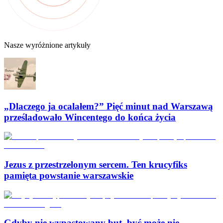
Nasze wyróżnione artykuły
„Dlaczego ja ocalałem?” Pięć minut nad Warszawą
prześladowało Wincentego do końca życia
Jezus z przestrzelonym sercem. Ten krucyfiks
pamięta powstanie warszawskie
Gdyby nie wypastowany but, być może nie