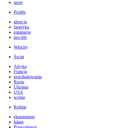
sport
Prolife
aborcja
bioetyka
eutanazja
pro-life
Włochy
Świat
Afryka
Francja
prześladowania
Rosja
Ukraina
USA
wojna
Religie
ekumenizm
Islam
Prawosławie