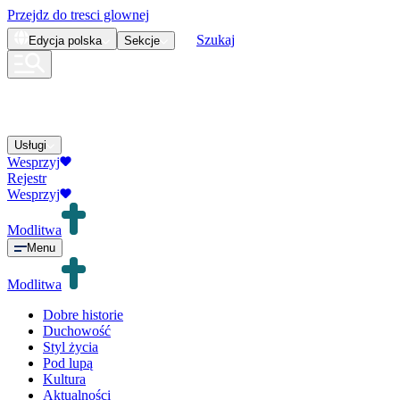
Przejdz do tresci glownej
Szukaj
Edycja
polska
Sekcje
Usługi
Wesprzyj
Rejestr
Wesprzyj
Modlitwa
Menu
Modlitwa
Dobre historie
Duchowość
Styl życia
Pod lupą
Kultura
Aktualności