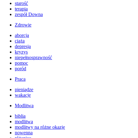
starość
terapia
zespół Downa
Zdrowie
aborcja
ciąża
depresja
kryzys
niepełnosprawność
pomoc
poród
Praca
pieniądze
wakacje
Modlitwa
biblia
modlitwa
modlitwy na różne okazje
nowenna