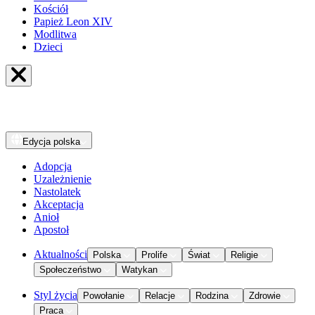
Kościół
Papież Leon XIV
Modlitwa
Dzieci
Edycja
polska
Adopcja
Uzależnienie
Nastolatek
Akceptacja
Anioł
Apostoł
Aktualności
Polska
Prolife
Świat
Religie
Społeczeństwo
Watykan
Styl życia
Powołanie
Relacje
Rodzina
Zdrowie
Praca