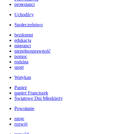
protestanci
Uchodźcy
Społeczeństwo
bezdomni
edukacja
migranci
niepełnosprawność
pomoc
rodzina
sport
Watykan
Papież
papież Franciszek
Światowe Dni Młodzieży
Powołanie
misje
rozwój