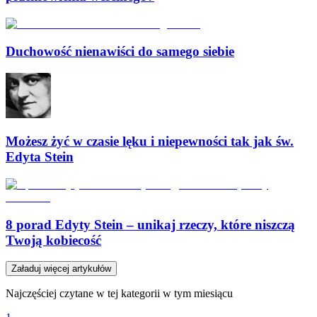
Duchowość nienawiści do samego siebie
Możesz żyć w czasie lęku i niepewności tak jak św.
Edyta Stein
8 porad Edyty Stein – unikaj rzeczy, które niszczą
Twoją kobiecość
Załaduj więcej artykułów
Najczęściej czytane w tej kategorii w tym miesiącu