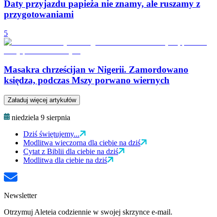
Daty przyjazdu papieża nie znamy, ale ruszamy z
przygotowaniami
5
Masakra chrześcijan w Nigerii. Zamordowano
księdza, podczas Mszy porwano wiernych
Załaduj więcej artykułów
niedziela 9 sierpnia
Dziś świętujemy...
Modlitwa wieczorna dla ciebie na dziś
Cytat z Biblii dla ciebie na dziś
Modlitwa dla ciebie na dziś
Newsletter
Otrzymuj Aleteia codziennie w swojej skrzynce e-mail.