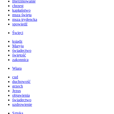
Bierzmowanie
chrzest
kapłaństwo
msza święta
msza trydencka
spowiedź
Święci
ksiądz
Maryja
świadectwo
świętość
zakonnica
Wiara
cud
duchowość
grzech
Jezus
objawienia
świadectwo
uzdrowienie
Sztuka