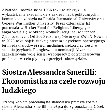
Captura de pantalla de YouTube - EWTN.
Alvarado urodziła się w 1986 roku w Meksyku, a
wykształcenie akademickie z zakresu nauk politycznych i
komunikacji zdobyła na Florida International University oraz
George Washington University. Przez czternaście lat
pracowała w Becket Fund for Religious Liberty, gdzie
angażowała się w obronę wolności religijnej w Stanach
Zjednoczonych. Od 2020 roku współtworzyła EWTN News, a
w 2023 roku objęła funkcję prezesa i dyrektora operacyjnego
tej międzynarodowej sieci medialnej, nadzorując treści w
siedmiu językach. Po ogłoszeniu nominacji Alvarado
zadeklarowała wolę ścisłej współpracy z dotychczasowym
prefektem w celu płynnego przejęcia obowiązków.
Siostra Alessandra Smerilli:
Ekonomistka na czele rozwoju
ludzkiego
Trzecią kobietą powołaną na stanowisko prefekta została
siostra Alessandra Smerilli, należąca do zgromadzenia Córek