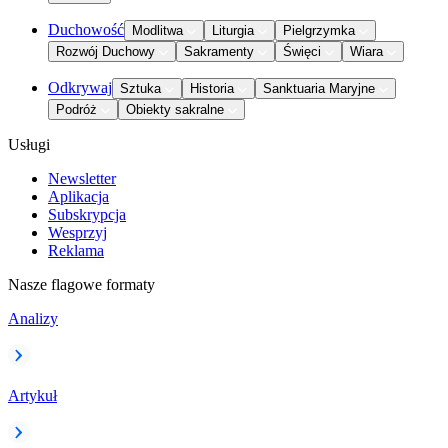
Duchowość
Modlitwa
Liturgia
Pielgrzymka
Rozwój Duchowy
Sakramenty
Święci
Wiara
Odkrywaj
Sztuka
Historia
Sanktuaria Maryjne
Podróż
Obiekty sakralne
Usługi
Newsletter
Aplikacja
Subskrypcja
Wesprzyj
Reklama
Nasze flagowe formaty
Analizy
Artykuł