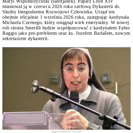
Maryi Wspomożycielki (salezjanek). Papież Leon XIV
mianował ją w czerwcu 2026 roku szefową Dykasterii ds.
Służby Integralnemu Rozwojowi Człowieka. Urząd ten
obejmie oficjalnie 1 września 2026 roku, zastępując kardynała
Michaela Czernego, który osiągnął wiek emerytalny. W nowej
roli siostra Smerilli będzie współpracować z kardynałem Fabio
Baggio jako pro-prefektem oraz ks. Jozefem Barlašem, nowym
sekretarzem dykasterii.
Aggiornamenti Sociali