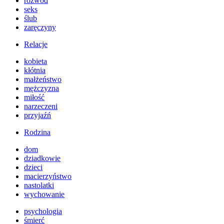
rozwód
seks
ślub
zaręczyny
Relacje
kobieta
kłótnia
małżeństwo
mężczyzna
miłość
narzeczeni
przyjaźń
Rodzina
dom
dziadkowie
dzieci
macierzyństwo
nastolatki
wychowanie
psychologia
śmierć