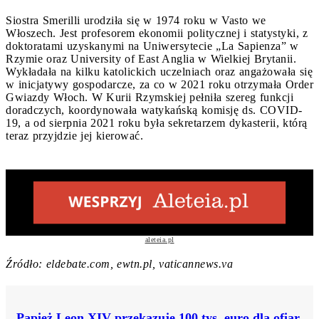
Siostra Smerilli urodziła się w 1974 roku w Vasto we
Włoszech. Jest profesorem ekonomii politycznej i statystyki, z
doktoratami uzyskanymi na Uniwersytecie „La Sapienza” w
Rzymie oraz University of East Anglia w Wielkiej Brytanii.
Wykładała na kilku katolickich uczelniach oraz angażowała się
w inicjatywy gospodarcze, za co w 2021 roku otrzymała Order
Gwiazdy Włoch. W Kurii Rzymskiej pełniła szereg funkcji
doradczych, koordynowała watykańską komisję ds. COVID-
19, a od sierpnia 2021 roku była sekretarzem dykasterii, którą
teraz przyjdzie jej kierować.
aleteia.pl
Źródło: eldebate.com, ewtn.pl, vaticannews.va
Papież Leon XIV przekazuje 100 tys. euro dla ofiar