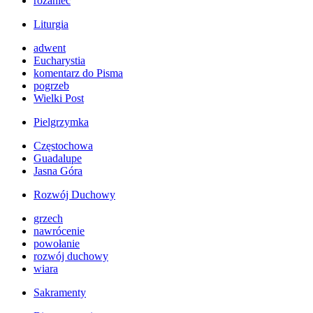
różaniec
Liturgia
adwent
Eucharystia
komentarz do Pisma
pogrzeb
Wielki Post
Pielgrzymka
Częstochowa
Guadalupe
Jasna Góra
Rozwój Duchowy
grzech
nawrócenie
powołanie
rozwój duchowy
wiara
Sakramenty