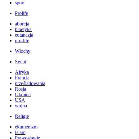
sport
Prolife
aborcja
bioetyka
eutanazja
pro-life
Włochy
Świat
Afryka
Francja
prześladowania
Rosja
Ukraina
USA
wojna
Religie
ekumenizm
Islam
Prawosławie