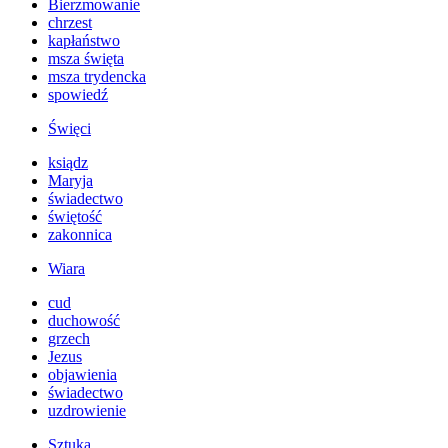
Bierzmowanie
chrzest
kapłaństwo
msza święta
msza trydencka
spowiedź
Święci
ksiądz
Maryja
świadectwo
świętość
zakonnica
Wiara
cud
duchowość
grzech
Jezus
objawienia
świadectwo
uzdrowienie
Sztuka