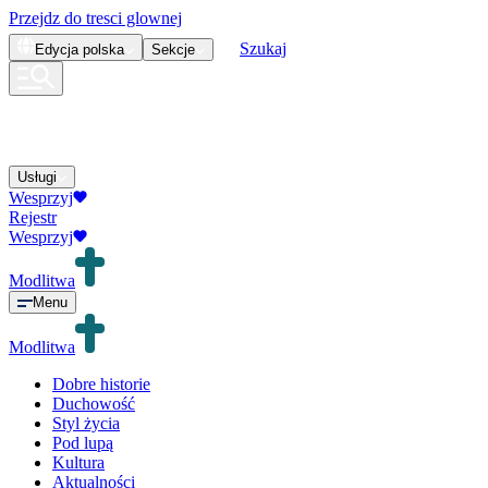
Przejdz do tresci glownej
Szukaj
Edycja
polska
Sekcje
Usługi
Wesprzyj
Rejestr
Wesprzyj
Modlitwa
Menu
Modlitwa
Dobre historie
Duchowość
Styl życia
Pod lupą
Kultura
Aktualności