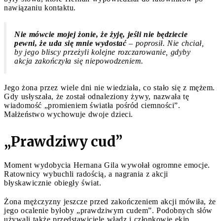
nawiązaniu kontaktu.
Nie mówcie mojej żonie, że żyję, jeśli nie będziecie
pewni, że uda się mnie wydostać
– poprosił. Nie chciał,
by jego bliscy przeżyli kolejne rozczarowanie, gdyby
akcja zakończyła się niepowodzeniem.
Jego żona przez wiele dni nie wiedziała, co stało się z mężem.
Gdy usłyszała, że został odnaleziony żywy, nazwała tę
wiadomość „promieniem światła pośród ciemności”.
Małżeństwo wychowuje dwoje dzieci.
„Prawdziwy cud”
Moment wydobycia Hernana Gila wywołał ogromne emocje.
Ratownicy wybuchli radością, a nagrania z akcji
błyskawicznie obiegły świat.
Żona mężczyzny jeszcze przed zakończeniem akcji mówiła, że
jego ocalenie byłoby „prawdziwym cudem”. Podobnych słów
używali także przedstawiciele władz i członkowie ekip