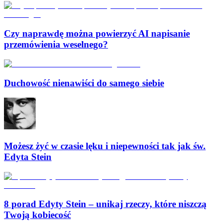
Czy naprawdę można powierzyć AI napisanie
przemówienia weselnego?
Duchowość nienawiści do samego siebie
Możesz żyć w czasie lęku i niepewności tak jak św.
Edyta Stein
8 porad Edyty Stein – unikaj rzeczy, które niszczą
Twoją kobiecość