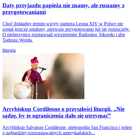
Daty przyjazdu papieża nie znamy, ale ruszamy z
przygotowaniami
Choć dokładny termin wizyty papieża Leona XIV w Polsce nie
został jeszcze ustalony, pierwsze przygotowania już się rozpoczęły.
O pielgrzymce rozmawiali wicepremier Radosław Sikorski i abp
Tadeusz Wojda.
liturgia
Arcybiskup Cordileone o przyszłości liturgii. „Nie
sądzę, by te ograniczenia dało się utrzymać”
Arcybiskup Salvatore Cordileone, metropolita San Francisco i jeden
z najbardziej rozpoznawalnych amerykańskich...