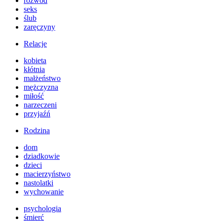
rozwód
seks
ślub
zaręczyny
Relacje
kobieta
kłótnia
małżeństwo
mężczyzna
miłość
narzeczeni
przyjaźń
Rodzina
dom
dziadkowie
dzieci
macierzyństwo
nastolatki
wychowanie
psychologia
śmierć