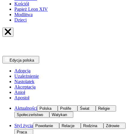
Kościół
Papież Leon XIV
Modlitwa
Dzieci
Edycja
polska
Adopcja
Uzależnienie
Nastolatek
Akceptacja
Anioł
Apostoł
Aktualności
Polska
Prolife
Świat
Religie
Społeczeństwo
Watykan
Styl życia
Powołanie
Relacje
Rodzina
Zdrowie
Praca