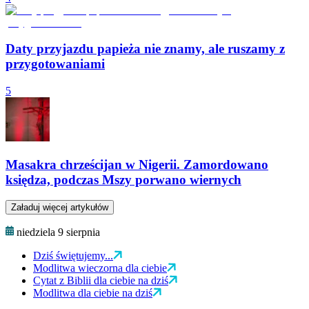
Daty przyjazdu papieża nie znamy, ale ruszamy z
przygotowaniami
5
Masakra chrześcijan w Nigerii. Zamordowano
księdza, podczas Mszy porwano wiernych
Załaduj więcej artykułów
niedziela 9 sierpnia
Dziś świętujemy...
Modlitwa wieczorna dla ciebie
Cytat z Biblii dla ciebie na dziś
Modlitwa dla ciebie na dziś