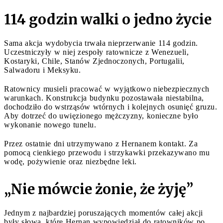
114 godzin walki o jedno życie
Sama akcja wydobycia trwała nieprzerwanie 114 godzin.
Uczestniczyły w niej zespoły ratownicze z Wenezueli,
Kostaryki, Chile, Stanów Zjednoczonych, Portugalii,
Salwadoru i Meksyku.
Ratownicy musieli pracować w wyjątkowo niebezpiecznych
warunkach. Konstrukcja budynku pozostawała niestabilna,
dochodziło do wstrząsów wtórnych i kolejnych osunięć gruzu.
Aby dotrzeć do uwięzionego mężczyzny, konieczne było
wykonanie nowego tunelu.
Przez ostatnie dni utrzymywano z Hernanem kontakt. Za
pomocą cienkiego przewodu i strzykawki przekazywano mu
wodę, pożywienie oraz niezbędne leki.
„Nie mówcie żonie, że żyję”
Jednym z najbardziej poruszających momentów całej akcji
były słowa, które Hernan wypowiedział do ratowników po