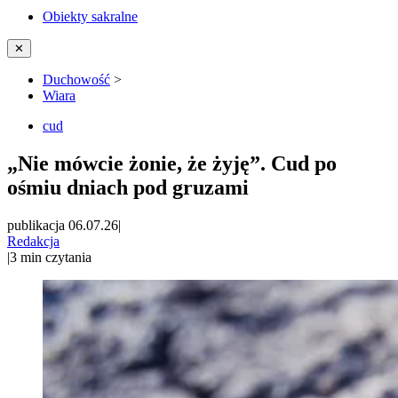
Obiekty sakralne
✕
Duchowość
>
Wiara
cud
„Nie mówcie żonie, że żyję”. Cud po
ośmiu dniach pod gruzami
publikacja 06.07.26
|
Redakcja
|
3
min czytania