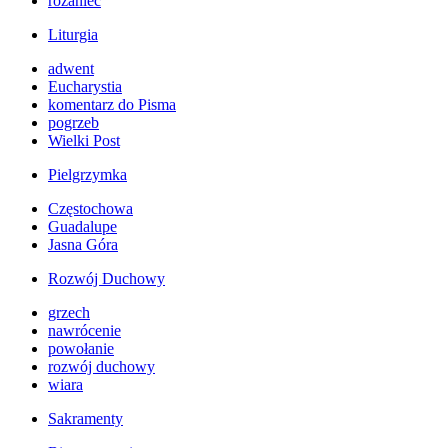
różaniec
Liturgia
adwent
Eucharystia
komentarz do Pisma
pogrzeb
Wielki Post
Pielgrzymka
Częstochowa
Guadalupe
Jasna Góra
Rozwój Duchowy
grzech
nawrócenie
powołanie
rozwój duchowy
wiara
Sakramenty