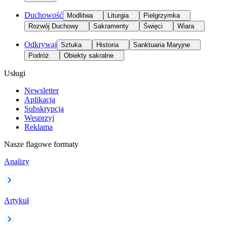
Duchowość
Modlitwa
Liturgia
Pielgrzymka
Rozwój Duchowy
Sakramenty
Święci
Wiara
Odkrywaj
Sztuka
Historia
Sanktuaria Maryjne
Podróż
Obiekty sakralne
Usługi
Newsletter
Aplikacja
Subskrypcja
Wesprzyj
Reklama
Nasze flagowe formaty
Analizy
Artykuł