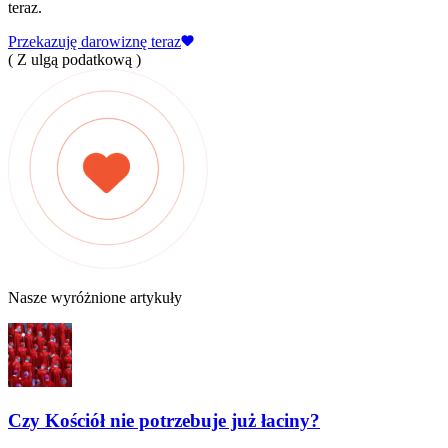
teraz.
Przekazuję darowiznę teraz
( Z ulgą podatkową )
Nasze wyróżnione artykuły
Czy Kościół nie potrzebuje już łaciny?