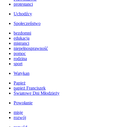
protestanci
Uchodźcy
Społeczeństwo
bezdomni
edukacja
migranci
niepełnosprawność
pomoc
rodzina
sport
Watykan
Papież
papież Franciszek
Światowe Dni Młodzieży
Powołanie
misje
rozwój