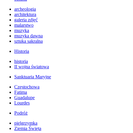
archeologia
architektura
galeria zdjęć
malarstwo
muzyka
muzyka dawna
sztuka sakralna
Historia
historia
II wojna światowa
Sanktuaria Maryjne
Częstochowa
Fatima
Guadalupe
Lourdes
Podróż
pielgrzymka
Ziemia Święta