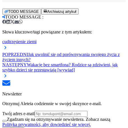
TODO MESSAGE
Archiwizuj artykuł
TODO MESSAGE
:
Słowa kluczowe/tagi powiązane z tym artykułem:
cud
trzęsienie ziemi
POPRZEDNI
Jak uwolnić się od porównywania swojego życia z
życiem innych?
NASTĘPNY
Wakacje bez smartfona? Rodzice są zdziwieni, jak
szybko dzieci się przestawiają [wywiad]
Newsletter
Otrzymuj Aleteia codziennie w swojej skrzynce e-mail.
Twój adres e-mail
Zgadzam się na otrzymywanie newslettera. Zobacz naszą
Polityka prywatności, aby dowiedzieć się więcej.