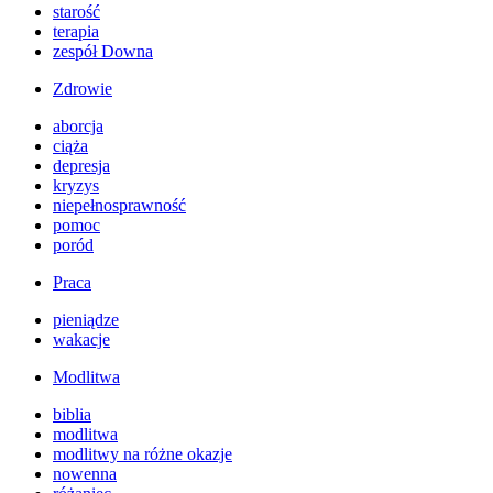
starość
terapia
zespół Downa
Zdrowie
aborcja
ciąża
depresja
kryzys
niepełnosprawność
pomoc
poród
Praca
pieniądze
wakacje
Modlitwa
biblia
modlitwa
modlitwy na różne okazje
nowenna