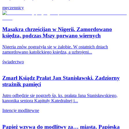
męczennicy
Masakra chrześcijan w Nigerii. Zamordowano
księdza, podczas Mszy porwano wiernych
Nigeria znów pogrążyła się w żałobie. W ostatnich dniach
zamordowano katolickiego księdza, a uzbrojeni...
świadectwo
Zmarł Ksiądz Prałat Jan Stanisławski. Zadziorny
strażnik pamięci
Jutro odbędzie się pogrzeb śp. ks. prałata Jana Stanisławskiego,
kanonika seniora Kapituły Katedralnej i...
Intencje modlitewne
Papież wzywa do modlitwy za… miasta. Papieska