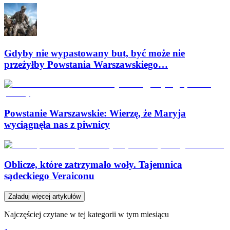
Gdyby nie wypastowany but, być może nie
przeżyłby Powstania Warszawskiego…
Powstanie Warszawskie: Wierzę, że Maryja
wyciągnęła nas z piwnicy
Oblicze, które zatrzymało woły. Tajemnica
sądeckiego Veraiconu
Załaduj więcej artykułów
Najczęściej czytane w tej kategorii w tym miesiącu