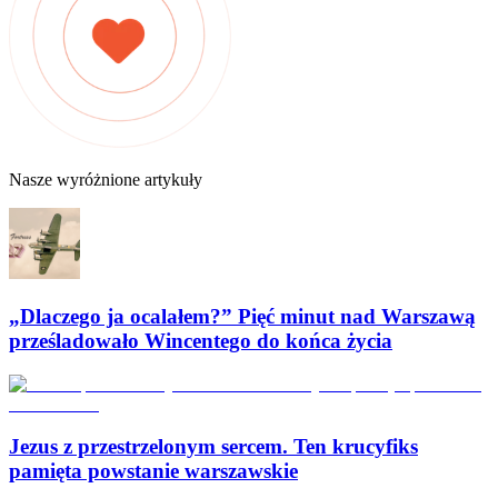
Nasze wyróżnione artykuły
„Dlaczego ja ocalałem?” Pięć minut nad Warszawą
prześladowało Wincentego do końca życia
Jezus z przestrzelonym sercem. Ten krucyfiks
pamięta powstanie warszawskie