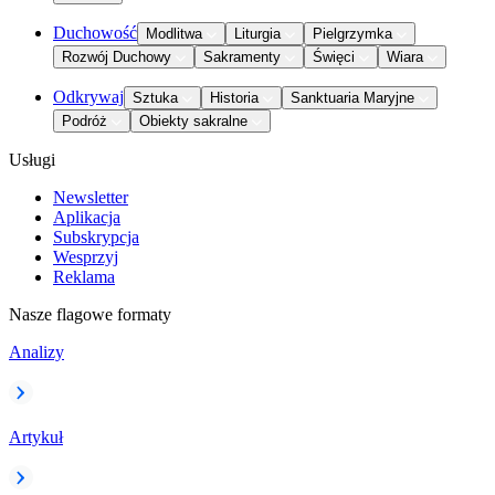
Duchowość
Modlitwa
Liturgia
Pielgrzymka
Rozwój Duchowy
Sakramenty
Święci
Wiara
Odkrywaj
Sztuka
Historia
Sanktuaria Maryjne
Podróż
Obiekty sakralne
Usługi
Newsletter
Aplikacja
Subskrypcja
Wesprzyj
Reklama
Nasze flagowe formaty
Analizy
Artykuł