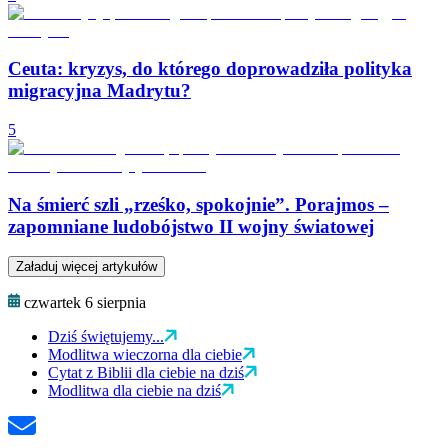
Ceuta: kryzys, do którego doprowadziła polityka
migracyjna Madrytu?
5
Na śmierć szli „rześko, spokojnie”. Porajmos –
zapomniane ludobójstwo II wojny światowej
Załaduj więcej artykułów
czwartek 6 sierpnia
Dziś świętujemy...
Modlitwa wieczorna dla ciebie
Cytat z Biblii dla ciebie na dziś
Modlitwa dla ciebie na dziś