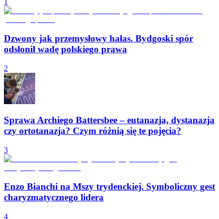
1
Dzwony jak przemysłowy hałas. Bydgoski spór
odsłonił wadę polskiego prawa
2
Sprawa Archiego Battersbee – eutanazja, dystanazja
czy ortotanazja? Czym różnią się te pojęcia?
3
Enzo Bianchi na Mszy trydenckiej. Symboliczny gest
charyzmatycznego lidera
4