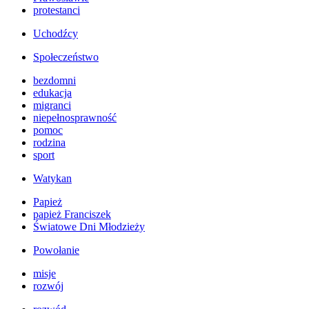
protestanci
Uchodźcy
Społeczeństwo
bezdomni
edukacja
migranci
niepełnosprawność
pomoc
rodzina
sport
Watykan
Papież
papież Franciszek
Światowe Dni Młodzieży
Powołanie
misje
rozwój