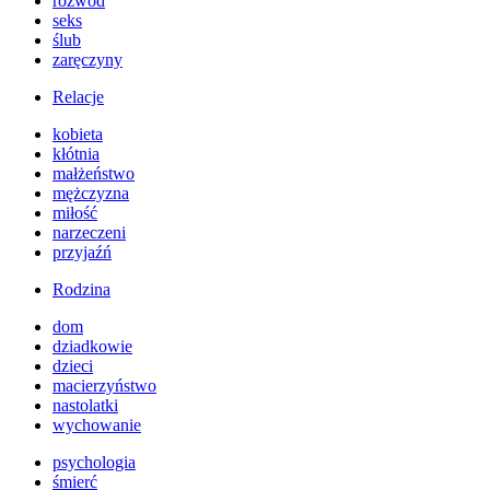
rozwód
seks
ślub
zaręczyny
Relacje
kobieta
kłótnia
małżeństwo
mężczyzna
miłość
narzeczeni
przyjaźń
Rodzina
dom
dziadkowie
dzieci
macierzyństwo
nastolatki
wychowanie
psychologia
śmierć