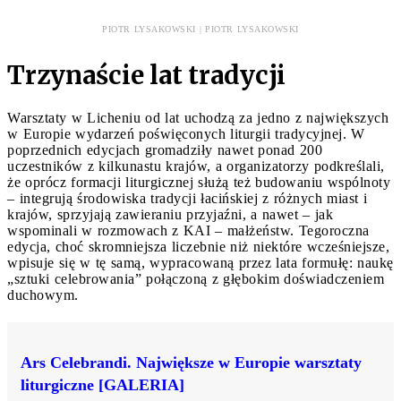
PIOTR LYSAKOWSKI | PIOTR LYSAKOWSKI
Trzynaście lat tradycji
Warsztaty w Licheniu od lat uchodzą za jedno z największych
w Europie wydarzeń poświęconych liturgii tradycyjnej. W
poprzednich edycjach gromadziły nawet ponad 200
uczestników z kilkunastu krajów, a organizatorzy podkreślali,
że oprócz formacji liturgicznej służą też budowaniu wspólnoty
– integrują środowiska tradycji łacińskiej z różnych miast i
krajów, sprzyjają zawieraniu przyjaźni, a nawet – jak
wspominali w rozmowach z KAI – małżeństw. Tegoroczna
edycja, choć skromniejsza liczebnie niż niektóre wcześniejsze,
wpisuje się w tę samą, wypracowaną przez lata formułę: naukę
„sztuki celebrowania” połączoną z głębokim doświadczeniem
duchowym.
Ars Celebrandi. Największe w Europie warsztaty
liturgiczne [GALERIA]