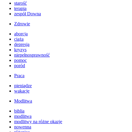
starość
terapia
zespół Downa
Zdrowie
aborcja
ciąża
depresja
kryzys
niepełnosprawność
pomoc
poród
Praca
pieniądze
wakacje
Modlitwa
biblia
modlitwa
modlitwy na różne okazje
nowenna