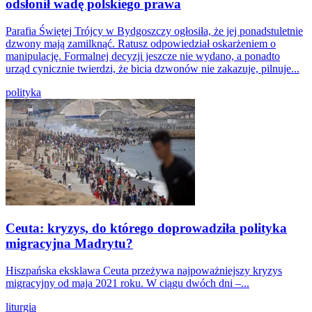
odsłonił wadę polskiego prawa
Parafia Świętej Trójcy w Bydgoszczy ogłosiła, że jej ponadstuletnie
dzwony mają zamilknąć. Ratusz odpowiedział oskarżeniem o
manipulację. Formalnej decyzji jeszcze nie wydano, a ponadto
urząd cynicznie twierdzi, że bicia dzwonów nie zakazuje, pilnuje...
polityka
Ceuta: kryzys, do którego doprowadziła polityka
migracyjna Madrytu?
Hiszpańska eksklawa Ceuta przeżywa najpoważniejszy kryzys
migracyjny od maja 2021 roku. W ciągu dwóch dni –...
liturgia