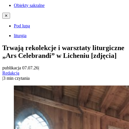
Obiekty sakralne
✕
Pod lupą
liturgia
Trwają rekolekcje i warsztaty liturgiczne
„Ars Celebrandi” w Licheniu [zdjęcia]
publikacja 07.07.26
|
Redakcja
|
3
min czytania