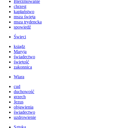
Bierzmowanie
chrzest
kapłaństwo
msza święta
msza trydencka
spowiedź
Święci
ksiądz
Maryja
świadectwo
świętość
zakonnica
Wiara
cud
duchowość
grzech
Jezus
objawienia
świadectwo
uzdrowienie
Sztuka