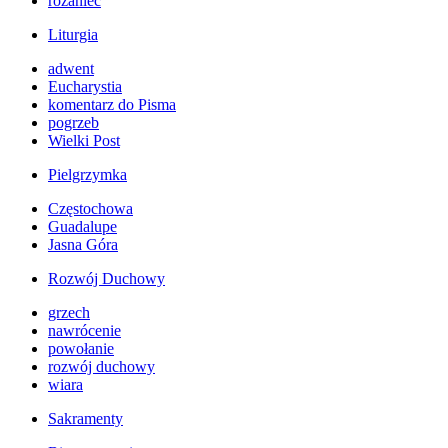
różaniec
Liturgia
adwent
Eucharystia
komentarz do Pisma
pogrzeb
Wielki Post
Pielgrzymka
Częstochowa
Guadalupe
Jasna Góra
Rozwój Duchowy
grzech
nawrócenie
powołanie
rozwój duchowy
wiara
Sakramenty