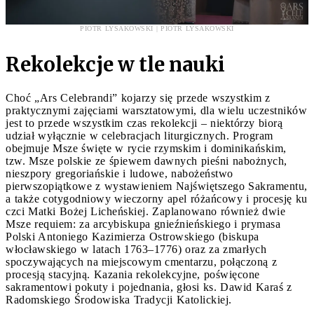
PIOTR LYSAKOWSKI | PIOTR LYSAKOWSKI
Rekolekcje w tle nauki
Choć „Ars Celebrandi” kojarzy się przede wszystkim z
praktycznymi zajęciami warsztatowymi, dla wielu uczestników
jest to przede wszystkim czas rekolekcji – niektórzy biorą
udział wyłącznie w celebracjach liturgicznych. Program
obejmuje Msze święte w rycie rzymskim i dominikańskim,
tzw. Msze polskie ze śpiewem dawnych pieśni nabożnych,
nieszpory gregoriańskie i ludowe, nabożeństwo
pierwszopiątkowe z wystawieniem Najświętszego Sakramentu,
a także cotygodniowy wieczorny apel różańcowy i procesję ku
czci Matki Bożej Licheńskiej. Zaplanowano również dwie
Msze requiem: za arcybiskupa gnieźnieńskiego i prymasa
Polski Antoniego Kazimierza Ostrowskiego (biskupa
włocławskiego w latach 1763–1776) oraz za zmarłych
spoczywających na miejscowym cmentarzu, połączoną z
procesją stacyjną. Kazania rekolekcyjne, poświęcone
sakramentowi pokuty i pojednania, głosi ks. Dawid Karaś z
Radomskiego Środowiska Tradycji Katolickiej.