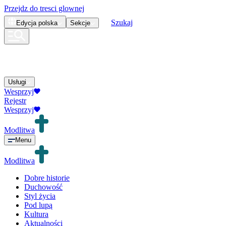
Przejdz do tresci glownej
Szukaj
Edycja
polska
Sekcje
Usługi
Wesprzyj
Rejestr
Wesprzyj
Modlitwa
Menu
Modlitwa
Dobre historie
Duchowość
Styl życia
Pod lupą
Kultura
Aktualności