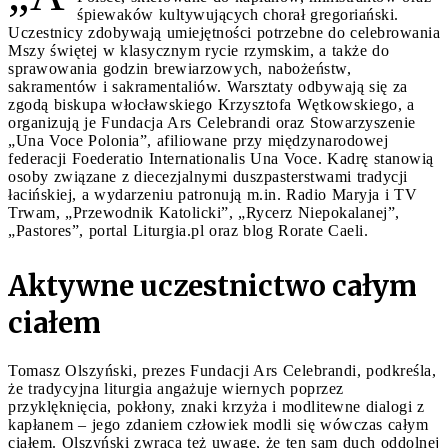
śpiewaków kultywujących chorał gregoriański.
Uczestnicy zdobywają umiejętności potrzebne do celebrowania
Mszy świętej w klasycznym rycie rzymskim, a także do
sprawowania godzin brewiarzowych, nabożeństw,
sakramentów i sakramentaliów. Warsztaty odbywają się za
zgodą biskupa włocławskiego Krzysztofa Wętkowskiego, a
organizują je Fundacja Ars Celebrandi oraz Stowarzyszenie
„Una Voce Polonia”, afiliowane przy międzynarodowej
federacji Foederatio Internationalis Una Voce. Kadrę stanowią
osoby związane z diecezjalnymi duszpasterstwami tradycji
łacińskiej, a wydarzeniu patronują m.in. Radio Maryja i TV
Trwam, „Przewodnik Katolicki”, „Rycerz Niepokalanej”,
„Pastores”, portal Liturgia.pl oraz blog Rorate Caeli.
Aktywne uczestnictwo całym
ciałem
Tomasz Olszyński, prezes Fundacji Ars Celebrandi, podkreśla,
że tradycyjna liturgia angażuje wiernych poprzez
przyklęknięcia, pokłony, znaki krzyża i modlitewne dialogi z
kapłanem – jego zdaniem człowiek modli się wówczas całym
ciałem. Olszyński zwraca też uwagę, że ten sam duch oddolnej