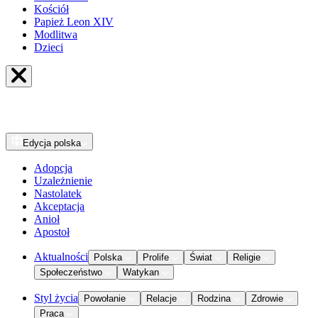
Kościół
Papież Leon XIV
Modlitwa
Dzieci
Edycja
polska
Adopcja
Uzależnienie
Nastolatek
Akceptacja
Anioł
Apostoł
Aktualności
Polska
Prolife
Świat
Religie
Społeczeństwo
Watykan
Styl życia
Powołanie
Relacje
Rodzina
Zdrowie
Praca