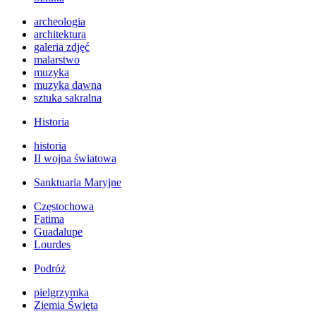
archeologia
architektura
galeria zdjęć
malarstwo
muzyka
muzyka dawna
sztuka sakralna
Historia
historia
II wojna światowa
Sanktuaria Maryjne
Częstochowa
Fatima
Guadalupe
Lourdes
Podróż
pielgrzymka
Ziemia Święta