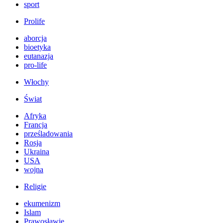
sport
Prolife
aborcja
bioetyka
eutanazja
pro-life
Włochy
Świat
Afryka
Francja
prześladowania
Rosja
Ukraina
USA
wojna
Religie
ekumenizm
Islam
Prawosławie