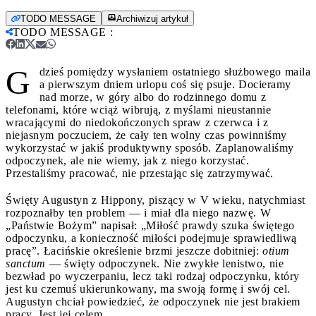
TODO MESSAGE
Archiwizuj artykuł
TODO MESSAGE
:
G
dzieś pomiędzy wysłaniem ostatniego służbowego maila
a pierwszym dniem urlopu coś się psuje. Docieramy
nad morze, w góry albo do rodzinnego domu z
telefonami, które wciąż wibrują, z myślami nieustannie
wracającymi do niedokończonych spraw z czerwca i z
niejasnym poczuciem, że cały ten wolny czas powinniśmy
wykorzystać w jakiś produktywny sposób. Zaplanowaliśmy
odpoczynek, ale nie wiemy, jak z niego korzystać.
Przestaliśmy pracować, nie przestając się zatrzymywać.
Święty Augustyn z Hippony, piszący w V wieku, natychmiast
rozpoznałby ten problem — i miał dla niego nazwę. W
„Państwie Bożym” napisał: „Miłość prawdy szuka świętego
odpoczynku, a konieczność miłości podejmuje sprawiedliwą
pracę”. Łacińskie określenie brzmi jeszcze dobitniej:
otium
sanctum
— święty odpoczynek. Nie zwykłe lenistwo, nie
bezwład po wyczerpaniu, lecz taki rodzaj odpoczynku, który
jest ku czemuś ukierunkowany, ma swoją formę i swój cel.
Augustyn chciał powiedzieć, że odpoczynek nie jest brakiem
pracy. Jest jej celem.