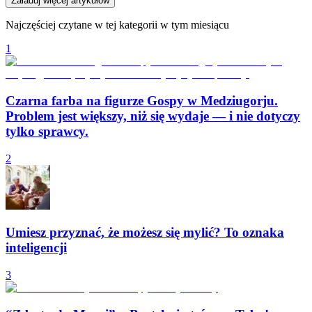
Załaduj więcej artykułów
Najczęściej czytane w tej kategorii w tym miesiącu
1
Czarna farba na figurze Gospy w Medziugorju.
Problem jest większy, niż się wydaje — i nie dotyczy
tylko sprawcy.
2
Umiesz przyznać, że możesz się mylić? To oznaka
inteligencji
3