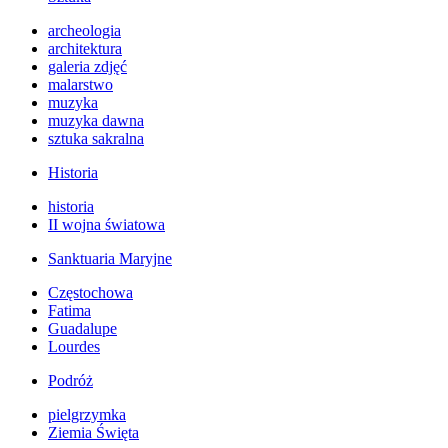
archeologia
architektura
galeria zdjęć
malarstwo
muzyka
muzyka dawna
sztuka sakralna
Historia
historia
II wojna światowa
Sanktuaria Maryjne
Częstochowa
Fatima
Guadalupe
Lourdes
Podróż
pielgrzymka
Ziemia Święta