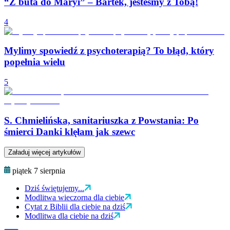
“Z buta do Maryi” – Bartek, jesteśmy z Tobą!
4
Mylimy spowiedź z psychoterapią? To błąd, który
popełnia wielu
5
S. Chmielińska, sanitariuszka z Powstania: Po
śmierci Danki klęłam jak szewc
Załaduj więcej artykułów
piątek 7 sierpnia
Dziś świętujemy...
Modlitwa wieczorna dla ciebie
Cytat z Biblii dla ciebie na dziś
Modlitwa dla ciebie na dziś