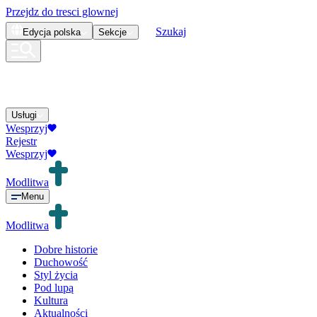
Przejdz do tresci glownej
Szukaj
Edycja
polska
Sekcje
Usługi
Wesprzyj
Rejestr
Wesprzyj
Modlitwa
Menu
Modlitwa
Dobre historie
Duchowość
Styl życia
Pod lupą
Kultura
Aktualności