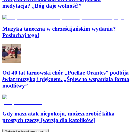
medytacja? „Bóg daje wolność!”
Muzyka taneczna w chrześcijańskim wydaniu?
Posłuchaj tego!
Od 40 lat tarnowski chór „Puellae Orantes” podbija
świat muzyką i pięknem. „Śpiew to wspaniała forma
modlitwy”
Gdy masz atak niepokoju, możesz zrobić kilka
prostych rzeczy [wersja dla katolików]