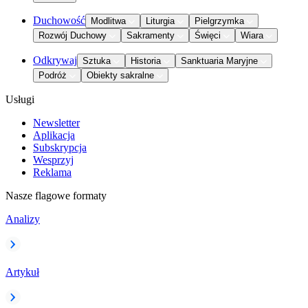
Duchowość
Modlitwa
Liturgia
Pielgrzymka
Rozwój Duchowy
Sakramenty
Święci
Wiara
Odkrywaj
Sztuka
Historia
Sanktuaria Maryjne
Podróż
Obiekty sakralne
Usługi
Newsletter
Aplikacja
Subskrypcja
Wesprzyj
Reklama
Nasze flagowe formaty
Analizy
Artykuł