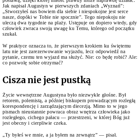
postawą, dzięki której miłość prawdy może naprawdę działać.
Jak napisał Augustyn w pierwszych zdaniach „Wyznań”:
„Stworzyłeś nas bowiem dla siebie i niespokojne jest serce
nasze, dopóki w Tobie nie spocznie”. Tego niepokoju nie
uleczą dwa tygodnie na plaży. Ustępuje on dopiero wtedy, gdy
człowiek zwraca swoją uwagę ku Temu, którego od początku
szukał.
W praktyce oznacza to, że pierwszym krokiem ku świętemu
latu nie jest zarezerwowanie wyjazdu, lecz odpowiedź na
pytanie, czemu ten wyjazd ma służyć. Nie: co będę robić? Ale:
co pozwolę sobie otrzymać?
Cisza nie jest pustką
Życie wewnętrzne Augustyna było niezwykle głośne. Był
retorem, polemistą, a później biskupem prowadzącym rozległą
korespondencję i zarządzającym diecezją. Mimo to w jego
pismach nieustannie powraca obraz wnętrza człowieka jako
rozległego, cichego pałacu — przestrzeni, w której Bóg już
jest obecny i cierpliwie czeka.
„Ty byłeś we mnie, a ja byłem na zewnątrz” — pisał.