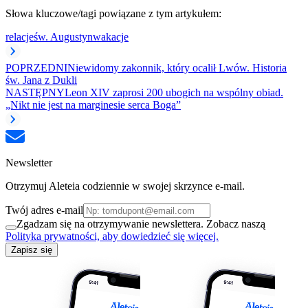
Słowa kluczowe/tagi powiązane z tym artykułem:
relacje
św. Augustyn
wakacje
POPRZEDNI
Niewidomy zakonnik, który ocalił Lwów. Historia
św. Jana z Dukli
NASTĘPNY
Leon XIV zaprosi 200 ubogich na wspólny obiad.
„Nikt nie jest na marginesie serca Boga”
Newsletter
Otrzymuj Aleteia codziennie w swojej skrzynce e-mail.
Twój adres e-mail
Zgadzam się na otrzymywanie newslettera. Zobacz naszą
Polityka prywatności, aby dowiedzieć się więcej.
Zapisz się