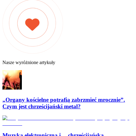
Nasze wyróżnione artykuły
„Organy kościelne potrafią zabrzmieć mrocznie”.
Czym jest chrześcijański metal?
Muzyka elektroniczna i… chrześcijańska