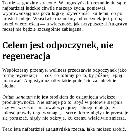
To nie są godziny stracone. W augustyńskim rozumieniu są to
najbardziej ludzkie chwile naszego życia, ponieważ
wyprowadzają nas poza logikę użyteczności ku temu, co po
prostu istnieje. Właściwie rozumiany odpoczynek jest próbą
przed wiecznością — a wieczność, jak przypuszczał Augustyn,
raczej nie będzie szczególnie zabiegana.
Celem jest odpoczynek, nie
regeneracja
Współczesny przemysł wellness przedstawia odpoczynek jako
formę regeneracji — coś, co robimy po to, by później lepiej
pracować. Augustyn uznałby takie podejście za subtelnie
błędne.
Otium sanctum
nie jest środkiem do osiągnięcia większej
produktywności. Nie istnieje po to, abyś w połowie sierpnia
czy we wrześniu pracował wydajniej. Istnieje dlatego, że
miłość prawdy tego wymaga, a serce, które nigdy nie przestaje
się poruszać, nigdy nie odkryje, ku czemu właściwie zmierza.
Tego lata najbardziej augustyńską rzeczą, jaką możesz zrobić,