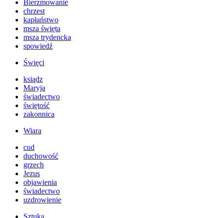
Bierzmowanie
chrzest
kapłaństwo
msza święta
msza trydencka
spowiedź
Święci
ksiądz
Maryja
świadectwo
świętość
zakonnica
Wiara
cud
duchowość
grzech
Jezus
objawienia
świadectwo
uzdrowienie
Sztuka