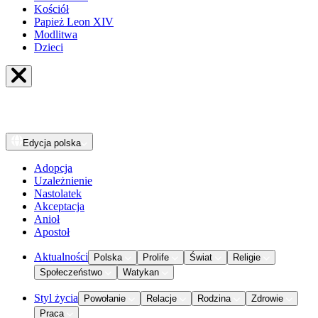
Kościół
Papież Leon XIV
Modlitwa
Dzieci
Edycja
polska
Adopcja
Uzależnienie
Nastolatek
Akceptacja
Anioł
Apostoł
Aktualności
Polska
Prolife
Świat
Religie
Społeczeństwo
Watykan
Styl życia
Powołanie
Relacje
Rodzina
Zdrowie
Praca