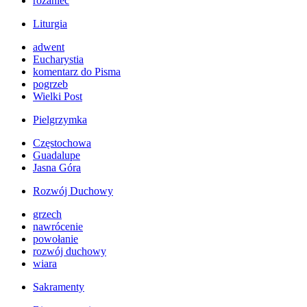
różaniec
Liturgia
adwent
Eucharystia
komentarz do Pisma
pogrzeb
Wielki Post
Pielgrzymka
Częstochowa
Guadalupe
Jasna Góra
Rozwój Duchowy
grzech
nawrócenie
powołanie
rozwój duchowy
wiara
Sakramenty