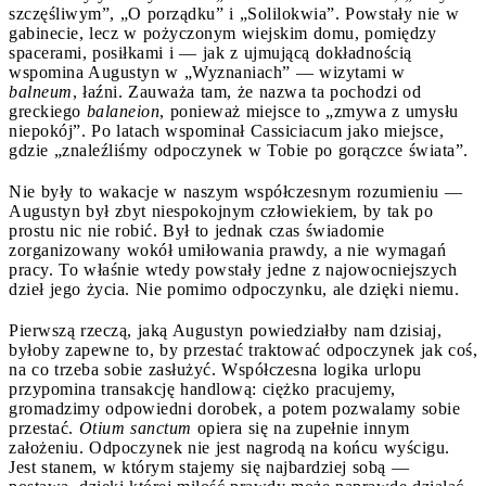
szczęśliwym”, „O porządku” i „Solilokwia”. Powstały nie w
gabinecie, lecz w pożyczonym wiejskim domu, pomiędzy
spacerami, posiłkami i — jak z ujmującą dokładnością
wspomina Augustyn w „Wyznaniach” — wizytami w
balneum
, łaźni. Zauważa tam, że nazwa ta pochodzi od
greckiego
balaneion
, ponieważ miejsce to „zmywa z umysłu
niepokój”. Po latach wspominał Cassiciacum jako miejsce,
gdzie „znaleźliśmy odpoczynek w Tobie po gorączce świata”.
Nie były to wakacje w naszym współczesnym rozumieniu —
Augustyn był zbyt niespokojnym człowiekiem, by tak po
prostu nic nie robić. Był to jednak czas świadomie
zorganizowany wokół umiłowania prawdy, a nie wymagań
pracy. To właśnie wtedy powstały jedne z najowocniejszych
dzieł jego życia. Nie pomimo odpoczynku, ale dzięki niemu.
Pierwszą rzeczą, jaką Augustyn powiedziałby nam dzisiaj,
byłoby zapewne to, by przestać traktować odpoczynek jak coś,
na co trzeba sobie zasłużyć. Współczesna logika urlopu
przypomina transakcję handlową: ciężko pracujemy,
gromadzimy odpowiedni dorobek, a potem pozwalamy sobie
przestać.
Otium sanctum
opiera się na zupełnie innym
założeniu. Odpoczynek nie jest nagrodą na końcu wyścigu.
Jest stanem, w którym stajemy się najbardziej sobą —