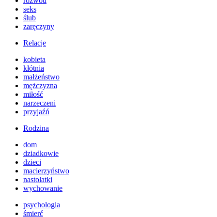
rozwód
seks
ślub
zaręczyny
Relacje
kobieta
kłótnia
małżeństwo
mężczyzna
miłość
narzeczeni
przyjaźń
Rodzina
dom
dziadkowie
dzieci
macierzyństwo
nastolatki
wychowanie
psychologia
śmierć