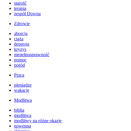
starość
terapia
zespół Downa
Zdrowie
aborcja
ciąża
depresja
kryzys
niepełnosprawność
pomoc
poród
Praca
pieniądze
wakacje
Modlitwa
biblia
modlitwa
modlitwy na różne okazje
nowenna