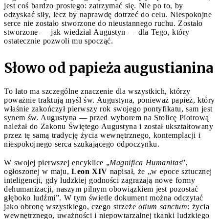
jest coś bardzo prostego: zatrzymać się. Nie po to, by
odzyskać siły, lecz by naprawdę dotrzeć do celu. Niespokojne
serce nie zostało stworzone do nieustannego ruchu. Zostało
stworzone — jak wiedział Augustyn — dla Tego, który
ostatecznie pozwoli mu spocząć.
Słowo od papieża augustianina
To lato ma szczególne znaczenie dla wszystkich, którzy
poważnie traktują myśl św. Augustyna, ponieważ papież, który
właśnie zakończył pierwszy rok swojego pontyfikatu, sam jest
synem św. Augustyna — przed wyborem na Stolicę Piotrową
należał do Zakonu Świętego Augustyna i został ukształtowany
przez tę samą tradycję życia wewnętrznego, kontemplacji i
niespokojnego serca szukającego odpoczynku.
W swojej pierwszej encyklice „
Magnifica Humanitas
”,
ogłoszonej w maju,
Leon XIV
napisał, że „w epoce sztucznej
inteligencji, gdy ludzkiej godności zagrażają nowe formy
dehumanizacji, naszym pilnym obowiązkiem jest pozostać
głęboko ludźmi”. W tym świetle dokument można odczytać
jako obronę wszystkiego, czego strzeże
otium sanctum
: życia
wewnętrznego, uważności i niepowtarzalnej tkanki ludzkiego