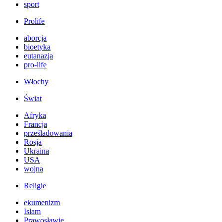
sport
Prolife
aborcja
bioetyka
eutanazja
pro-life
Włochy
Świat
Afryka
Francja
prześladowania
Rosja
Ukraina
USA
wojna
Religie
ekumenizm
Islam
Prawosławie