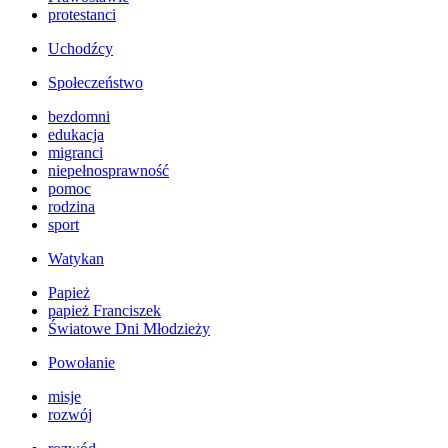
protestanci
Uchodźcy
Społeczeństwo
bezdomni
edukacja
migranci
niepełnosprawność
pomoc
rodzina
sport
Watykan
Papież
papież Franciszek
Światowe Dni Młodzieży
Powołanie
misje
rozwój