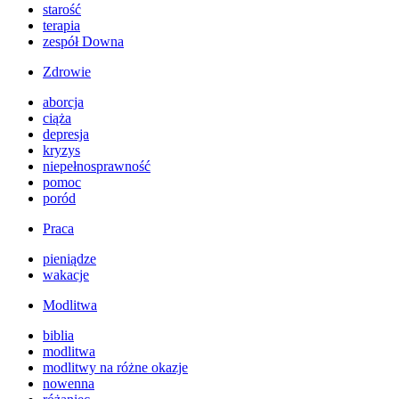
starość
terapia
zespół Downa
Zdrowie
aborcja
ciąża
depresja
kryzys
niepełnosprawność
pomoc
poród
Praca
pieniądze
wakacje
Modlitwa
biblia
modlitwa
modlitwy na różne okazje
nowenna