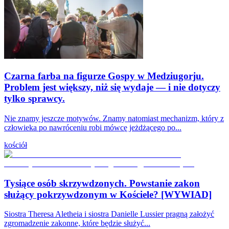
Czarna farba na figurze Gospy w Medziugorju.
Problem jest większy, niż się wydaje — i nie dotyczy
tylko sprawcy.
Nie znamy jeszcze motywów. Znamy natomiast mechanizm, który z
człowieka po nawróceniu robi mówcę jeżdżącego po...
kościół
Tysiące osób skrzywdzonych. Powstanie zakon
służący pokrzywdzonym w Kościele? [WYWIAD]
Siostra Theresa Aletheia i siostra Danielle Lussier pragną założyć
zgromadzenie zakonne, które będzie służyć...