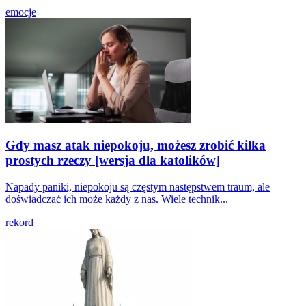
emocje
Gdy masz atak niepokoju, możesz zrobić kilka
prostych rzeczy [wersja dla katolików]
Napady paniki, niepokoju są częstym następstwem traum, ale
doświadczać ich może każdy z nas. Wiele technik...
rekord