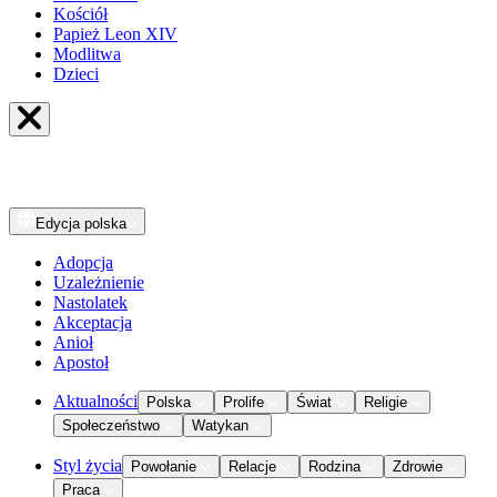
Kościół
Papież Leon XIV
Modlitwa
Dzieci
Edycja
polska
Adopcja
Uzależnienie
Nastolatek
Akceptacja
Anioł
Apostoł
Aktualności
Polska
Prolife
Świat
Religie
Społeczeństwo
Watykan
Styl życia
Powołanie
Relacje
Rodzina
Zdrowie
Praca