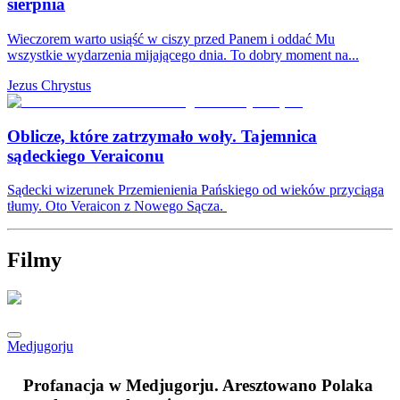
sierpnia
Wieczorem warto usiąść w ciszy przed Panem i oddać Mu
wszystkie wydarzenia mijającego dnia. To dobry moment na...
Jezus Chrystus
Oblicze, które zatrzymało woły. Tajemnica
sądeckiego Veraiconu
Sądecki wizerunek Przemienienia Pańskiego od wieków przyciąga
tłumy. Oto Veraicon z Nowego Sącza.
Filmy
Medjugorju
Profanacja w Medjugorju. Aresztowano Polaka