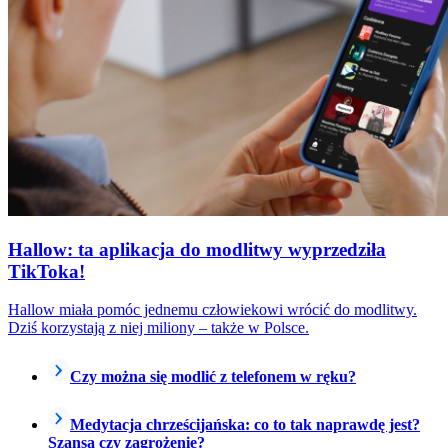
Hallow: ta aplikacja do modlitwy wyprzedziła
TikToka!
Hallow miała pomóc jednemu człowiekowi wrócić do modlitwy.
Dziś korzystają z niej miliony – także w Polsce.
Czy można się modlić z telefonem w ręku?
Medytacja chrześcijańska: co to tak naprawdę jest?
Szansa czy zagrożenie?