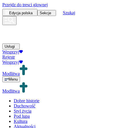
Przejdz do tresci glownej
Szukaj
Edycja
polska
Sekcje
Usługi
Wesprzyj
Rejestr
Wesprzyj
Modlitwa
Menu
Modlitwa
Dobre historie
Duchowość
Styl życia
Pod lupą
Kultura
Aktualności