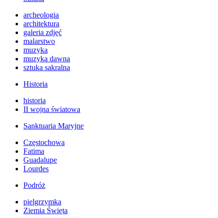
archeologia
architektura
galeria zdjęć
malarstwo
muzyka
muzyka dawna
sztuka sakralna
Historia
historia
II wojna światowa
Sanktuaria Maryjne
Częstochowa
Fatima
Guadalupe
Lourdes
Podróż
pielgrzymka
Ziemia Święta