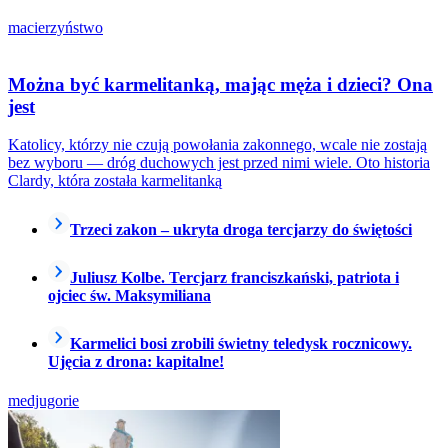
macierzyństwo
Można być karmelitanką, mając męża i dzieci? Ona
jest
Katolicy, którzy nie czują powołania zakonnego, wcale nie zostają
bez wyboru — dróg duchowych jest przed nimi wiele. Oto historia
Clardy, która została karmelitanką
Trzeci zakon – ukryta droga tercjarzy do świętości
Juliusz Kolbe. Tercjarz franciszkański, patriota i
ojciec św. Maksymiliana
Karmelici bosi zrobili świetny teledysk rocznicowy.
Ujęcia z drona: kapitalne!
medjugorie