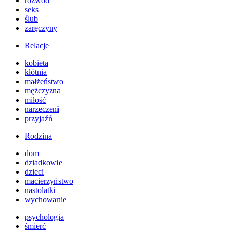
rozwód
seks
ślub
zaręczyny
Relacje
kobieta
kłótnia
małżeństwo
mężczyzna
miłość
narzeczeni
przyjaźń
Rodzina
dom
dziadkowie
dzieci
macierzyństwo
nastolatki
wychowanie
psychologia
śmierć