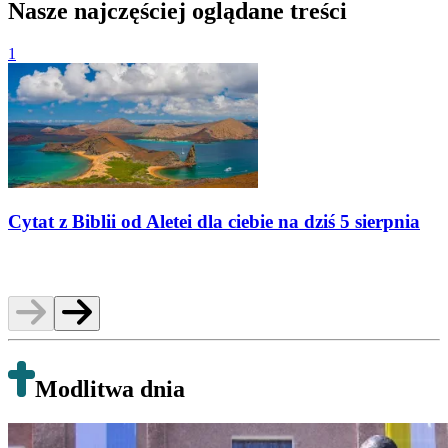
Nasze najczęściej oglądane treści
1
2
Cytat z Biblii od Aletei dla ciebie na dziś 5 sierpnia
C
Modlitwa dnia