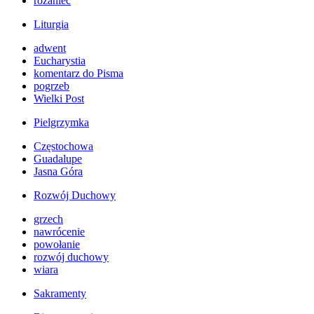
różaniec
Liturgia
adwent
Eucharystia
komentarz do Pisma
pogrzeb
Wielki Post
Pielgrzymka
Częstochowa
Guadalupe
Jasna Góra
Rozwój Duchowy
grzech
nawrócenie
powołanie
rozwój duchowy
wiara
Sakramenty