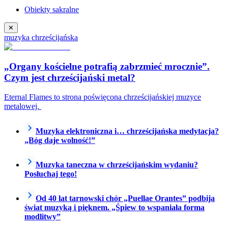
Obiekty sakralne
✕
muzyka chrześcijańska
„Organy kościelne potrafią zabrzmieć mrocznie”.
Czym jest chrześcijański metal?
Eternal Flames to strona poświęcona chrześcijańskiej muzyce
metalowej.
Muzyka elektroniczna i… chrześcijańska medytacja?
„Bóg daje wolność!”
Muzyka taneczna w chrześcijańskim wydaniu?
Posłuchaj tego!
Od 40 lat tarnowski chór „Puellae Orantes” podbija
świat muzyką i pięknem. „Śpiew to wspaniała forma
modlitwy”