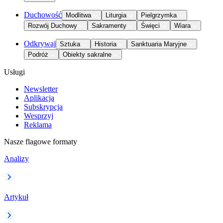
Duchowość
Modlitwa
Liturgia
Pielgrzymka
Rozwój Duchowy
Sakramenty
Święci
Wiara
Odkrywaj
Sztuka
Historia
Sanktuaria Maryjne
Podróż
Obiekty sakralne
Usługi
Newsletter
Aplikacja
Subskrypcja
Wesprzyj
Reklama
Nasze flagowe formaty
Analizy
Artykuł