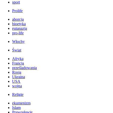
sport
Prolife
aborcja
bioetyka
eutanazja
pro-life
Włochy
Świat
Afryka
Francja
prześladowania
Rosja
Ukraina
USA
wojna
Religie
ekumenizm
Islam
Prawosławie