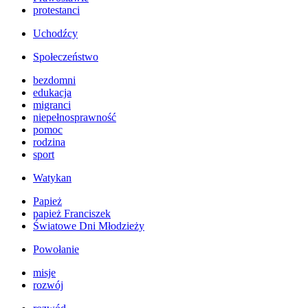
protestanci
Uchodźcy
Społeczeństwo
bezdomni
edukacja
migranci
niepełnosprawność
pomoc
rodzina
sport
Watykan
Papież
papież Franciszek
Światowe Dni Młodzieży
Powołanie
misje
rozwój