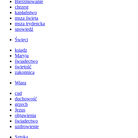
Bierzmowanie
chrzest
kapłaństwo
msza święta
msza trydencka
spowiedź
Święci
ksiądz
Maryja
świadectwo
świętość
zakonnica
Wiara
cud
duchowość
grzech
Jezus
objawienia
świadectwo
uzdrowienie
Sztuka