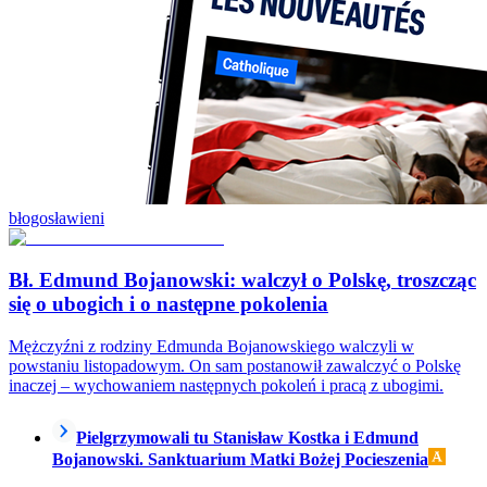
błogosławieni
Bł. Edmund Bojanowski: walczył o Polskę, troszcząc
się o ubogich i o następne pokolenia
Mężczyźni z rodziny Edmunda Bojanowskiego walczyli w
powstaniu listopadowym. On sam postanowił zawalczyć o Polskę
inaczej – wychowaniem następnych pokoleń i pracą z ubogimi.
Pielgrzymowali tu Stanisław Kostka i Edmund
Bojanowski. Sanktuarium Matki Bożej Pocieszenia