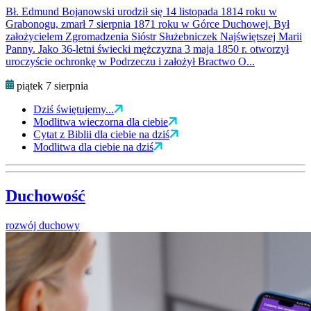
Bł. Edmund Bojanowski urodził się 14 listopada 1814 roku w
Grabonogu, zmarł 7 sierpnia 1871 roku w Górce Duchowej. Był
założycielem Zgromadzenia Sióstr Służebniczek Najświętszej Marii
Panny. Jako 36-letni świecki mężczyzna 3 maja 1850 r. otworzył
uroczyście ochronkę w Podrzeczu i założył Bractwo O...
piątek 7 sierpnia
Dziś świętujemy...
Modlitwa wieczorna dla ciebie
Cytat z Biblii dla ciebie na dziś
Modlitwa dla ciebie na dziś
Duchowość
rozwój duchowy