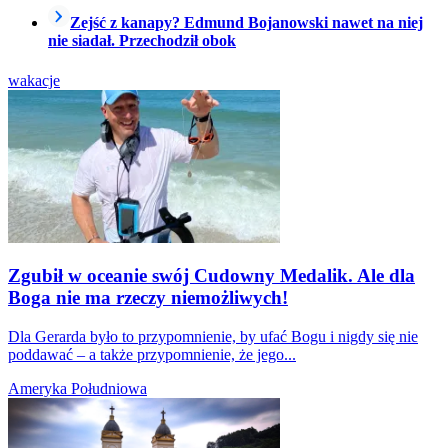
Zejść z kanapy? Edmund Bojanowski nawet na niej
nie siadał. Przechodził obok
wakacje
Zgubił w oceanie swój Cudowny Medalik. Ale dla
Boga nie ma rzeczy niemożliwych!
Dla Gerarda było to przypomnienie, by ufać Bogu i nigdy się nie
poddawać – a także przypomnienie, że jego...
Ameryka Południowa