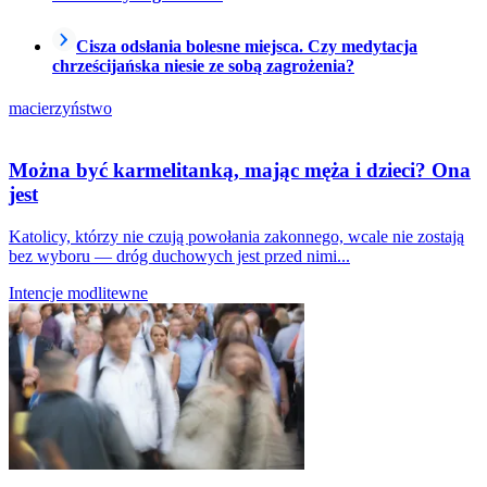
Cisza odsłania bolesne miejsca. Czy medytacja
chrześcijańska niesie ze sobą zagrożenia?
macierzyństwo
Można być karmelitanką, mając męża i dzieci? Ona
jest
Katolicy, którzy nie czują powołania zakonnego, wcale nie zostają
bez wyboru — dróg duchowych jest przed nimi...
Intencje modlitewne