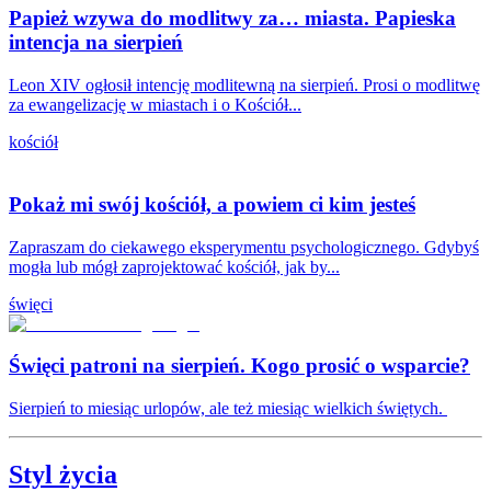
Papież wzywa do modlitwy za… miasta. Papieska
intencja na sierpień
Leon XIV ogłosił intencję modlitewną na sierpień. Prosi o modlitwę
za ewangelizację w miastach i o Kościół...
kościół
Pokaż mi swój kościół, a powiem ci kim jesteś
Zapraszam do ciekawego eksperymentu psychologicznego. Gdybyś
mogła lub mógł zaprojektować kościół, jak by...
święci
Święci patroni na sierpień. Kogo prosić o wsparcie?
Sierpień to miesiąc urlopów, ale też miesiąc wielkich świętych.
Styl życia