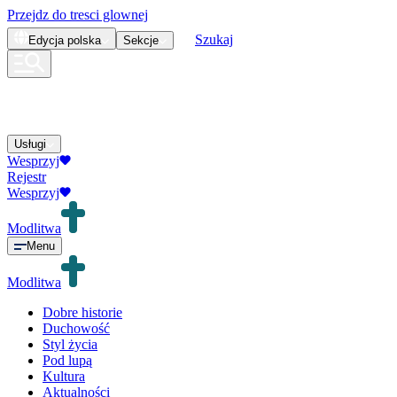
Przejdz do tresci glownej
Szukaj
Edycja
polska
Sekcje
Usługi
Wesprzyj
Rejestr
Wesprzyj
Modlitwa
Menu
Modlitwa
Dobre historie
Duchowość
Styl życia
Pod lupą
Kultura
Aktualności