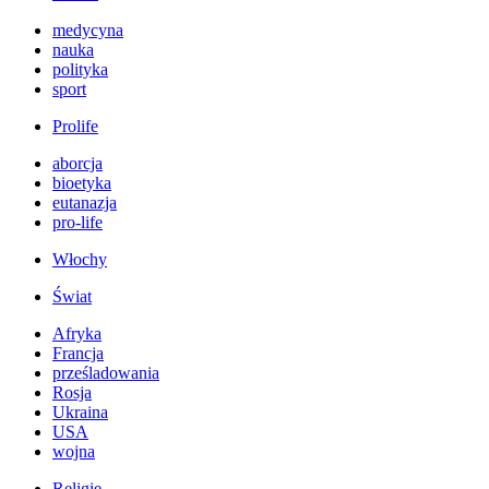
medycyna
nauka
polityka
sport
Prolife
aborcja
bioetyka
eutanazja
pro-life
Włochy
Świat
Afryka
Francja
prześladowania
Rosja
Ukraina
USA
wojna
Religie