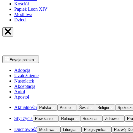
Kościół
Papież Leon XIV
Modlitwa
Dzieci
Edycja
polska
Adopcja
Uzależnienie
Nastolatek
Akceptacja
Anioł
Apostoł
Aktualności
Polska
Prolife
Świat
Religie
Społecz
Styl życia
Powołanie
Relacje
Rodzina
Zdrowie
Pr
Duchowość
Modlitwa
Liturgia
Pielgrzymka
Rozwój Du