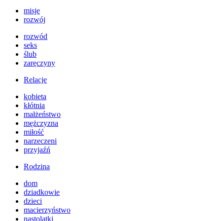
misje
rozwój
rozwód
seks
ślub
zaręczyny
Relacje
kobieta
kłótnia
małżeństwo
mężczyzna
miłość
narzeczeni
przyjaźń
Rodzina
dom
dziadkowie
dzieci
macierzyństwo
nastolatki