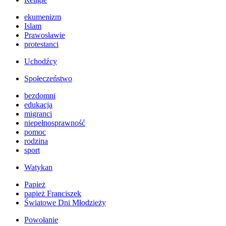
ekumenizm
Islam
Prawosławie
protestanci
Uchodźcy
Społeczeństwo
bezdomni
edukacja
migranci
niepełnosprawność
pomoc
rodzina
sport
Watykan
Papież
papież Franciszek
Światowe Dni Młodzieży
Powołanie