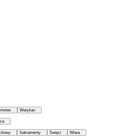
eństwo
Watykan
aca
chowy
Sakramenty
Święci
Wiara