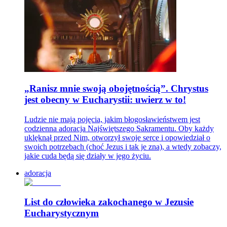
„Ranisz mnie swoją obojętnością”. Chrystus
jest obecny w Eucharystii: uwierz w to!
Ludzie nie mają pojęcia, jakim błogosławieństwem jest
codzienna adoracja Najświętszego Sakramentu. Oby każdy
uklęknął przed Nim, otworzył swoje serce i opowiedział o
swoich potrzebach (choć Jezus i tak je zna), a wtedy zobaczy,
jakie cuda będą się działy w jego życiu.
adoracja
List do człowieka zakochanego w Jezusie
Eucharystycznym