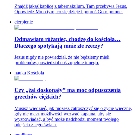
Znajdź jakąś kaplicę z tabernakulum. Tam przebywa Jezus.
Opowiedz Mu o tym, co się dzieje i poproś Go o pomoc.
cierpienie
Odmawiam różaniec, chodzę do kościoła…
Dlaczego spotykają mnie złe rzeczy?
Jezus nigdy nie powiedział, że nie będziemy mieli
problemów, powiedział coś zupełnie innego.
nauka Kościoła
Czy „żal doskonały” ma moc odpuszczenia
grzechów ciężkich?
Musisz wiedzieć, jak możesz zatroszczyć się o życie wieczne,
gdy nie masz możliwości wezwać kapłana, aby się
wyspowiadać, a być może nadchodzi moment twojego
odejścia z tego świata.
modlitwa