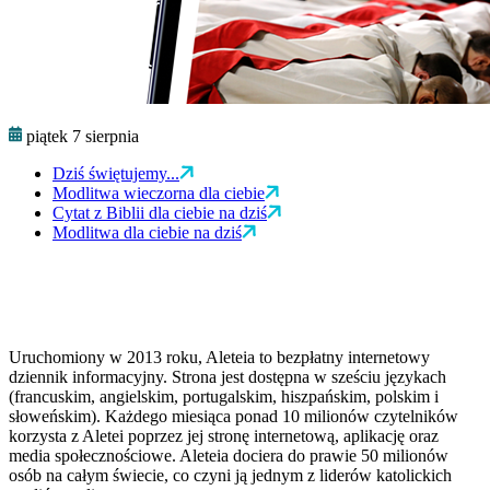
piątek 7 sierpnia
Dziś świętujemy...
Modlitwa wieczorna dla ciebie
Cytat z Biblii dla ciebie na dziś
Modlitwa dla ciebie na dziś
Uruchomiony w 2013 roku, Aleteia to bezpłatny internetowy
dziennik informacyjny. Strona jest dostępna w sześciu językach
(francuskim, angielskim, portugalskim, hiszpańskim, polskim i
słoweńskim). Każdego miesiąca ponad 10 milionów czytelników
korzysta z Aletei poprzez jej stronę internetową, aplikację oraz
media społecznościowe. Aleteia dociera do prawie 50 milionów
osób na całym świecie, co czyni ją jednym z liderów katolickich