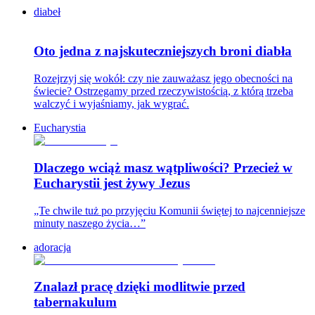
diabeł
Oto jedna z najskuteczniejszych broni diabła
Rozejrzyj się wokół: czy nie zauważasz jego obecności na
świecie? Ostrzegamy przed rzeczywistością, z którą trzeba
walczyć i wyjaśniamy, jak wygrać.
Eucharystia
Dlaczego wciąż masz wątpliwości? Przecież w
Eucharystii jest żywy Jezus
„Te chwile tuż po przyjęciu Komunii świętej to najcenniejsze
minuty naszego życia…”
adoracja
Znalazł pracę dzięki modlitwie przed
tabernakulum