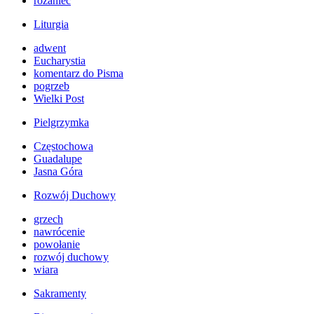
różaniec
Liturgia
adwent
Eucharystia
komentarz do Pisma
pogrzeb
Wielki Post
Pielgrzymka
Częstochowa
Guadalupe
Jasna Góra
Rozwój Duchowy
grzech
nawrócenie
powołanie
rozwój duchowy
wiara
Sakramenty