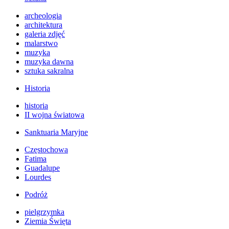
archeologia
architektura
galeria zdjęć
malarstwo
muzyka
muzyka dawna
sztuka sakralna
Historia
historia
II wojna światowa
Sanktuaria Maryjne
Częstochowa
Fatima
Guadalupe
Lourdes
Podróż
pielgrzymka
Ziemia Święta