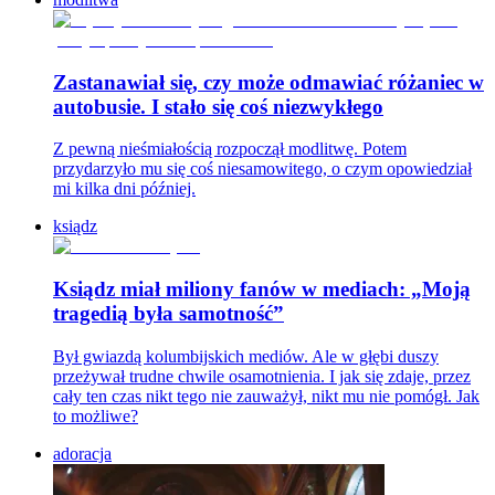
Zastanawiał się, czy może odmawiać różaniec w
autobusie. I stało się coś niezwykłego
Z pewną nieśmiałością rozpoczął modlitwę. Potem
przydarzyło mu się coś niesamowitego, o czym opowiedział
mi kilka dni później.
ksiądz
Ksiądz miał miliony fanów w mediach: „Moją
tragedią była samotność”
Był gwiazdą kolumbijskich mediów. Ale w głębi duszy
przeżywał trudne chwile osamotnienia. I jak się zdaje, przez
cały ten czas nikt tego nie zauważył, nikt mu nie pomógł. Jak
to możliwe?
adoracja