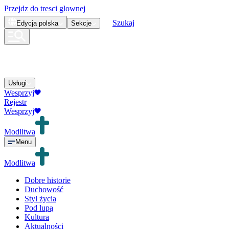
Przejdz do tresci glownej
Szukaj
Edycja
polska
Sekcje
Usługi
Wesprzyj
Rejestr
Wesprzyj
Modlitwa
Menu
Modlitwa
Dobre historie
Duchowość
Styl życia
Pod lupą
Kultura
Aktualności