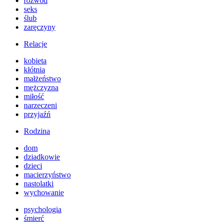
rozwód
seks
ślub
zaręczyny
Relacje
kobieta
kłótnia
małżeństwo
mężczyzna
miłość
narzeczeni
przyjaźń
Rodzina
dom
dziadkowie
dzieci
macierzyństwo
nastolatki
wychowanie
psychologia
śmierć