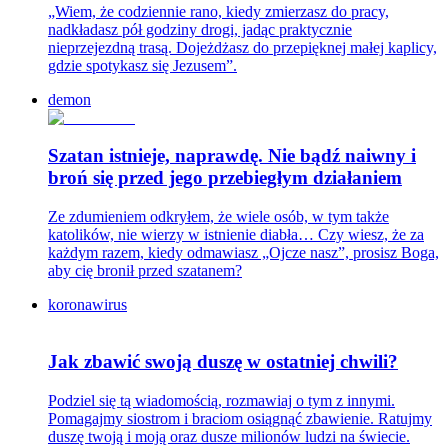
„Wiem, że codziennie rano, kiedy zmierzasz do pracy,
nadkładasz pół godziny drogi, jadąc praktycznie
nieprzejezdną trasą. Dojeżdżasz do przepięknej małej kaplicy,
gdzie spotykasz się Jezusem”.
demon
Szatan istnieje, naprawdę. Nie bądź naiwny i
broń się przed jego przebiegłym działaniem
Ze zdumieniem odkryłem, że wiele osób, w tym także
katolików, nie wierzy w istnienie diabła… Czy wiesz, że za
każdym razem, kiedy odmawiasz „Ojcze nasz”, prosisz Boga,
aby cię bronił przed szatanem?
koronawirus
Jak zbawić swoją duszę w ostatniej chwili?
Podziel się tą wiadomością, rozmawiaj o tym z innymi.
Pomagajmy siostrom i braciom osiągnąć zbawienie. Ratujmy
duszę twoją i moją oraz dusze milionów ludzi na świecie.