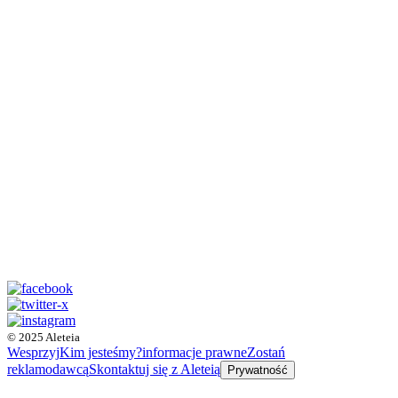
© 2025 Aleteia
Wesprzyj
Kim jesteśmy?
informacje prawne
Zostań
reklamodawcą
Skontaktuj się z Aleteią
Prywatność