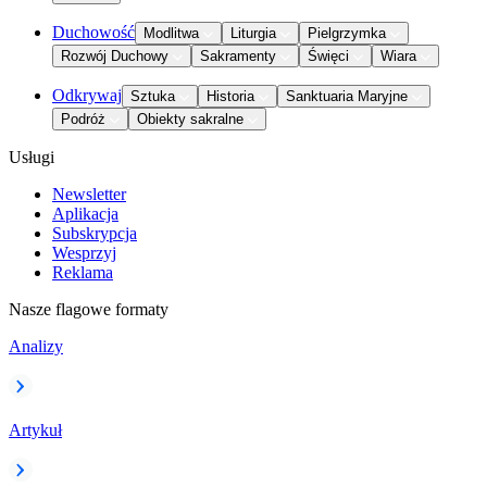
Duchowość
Modlitwa
Liturgia
Pielgrzymka
Rozwój Duchowy
Sakramenty
Święci
Wiara
Odkrywaj
Sztuka
Historia
Sanktuaria Maryjne
Podróż
Obiekty sakralne
Usługi
Newsletter
Aplikacja
Subskrypcja
Wesprzyj
Reklama
Nasze flagowe formaty
Analizy
Artykuł