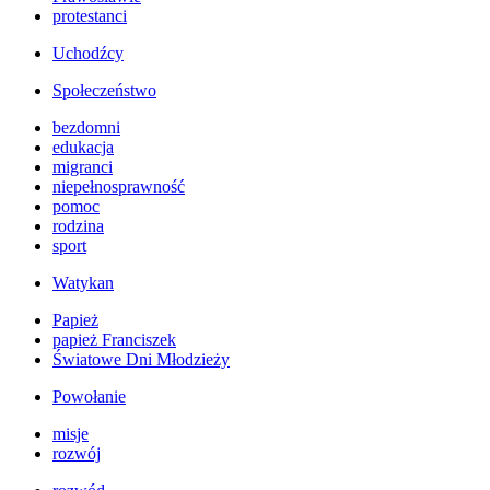
protestanci
Uchodźcy
Społeczeństwo
bezdomni
edukacja
migranci
niepełnosprawność
pomoc
rodzina
sport
Watykan
Papież
papież Franciszek
Światowe Dni Młodzieży
Powołanie
misje
rozwój