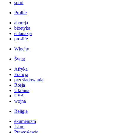
sport
Prolife
aborcja
bioetyka
eutanazja
pro-life
Włochy
Świat
Afryka
Francja
prześladowania
Rosja
Ukraina
USA
wojna
Religie
ekumenizm
Islam
Prawosławie