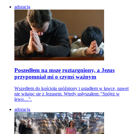
adoracja
Poszedłem na mszę roztargniony, a Jezus
przypomniał mi o czymś ważnym
Wszedłem do kościoła spóźniony i usiadłem w ławce, nawet
nie witając się z Jezusem. Wtedy usłyszałem: "Spójrz w
lewo…".
adoracja