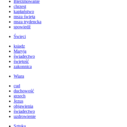
Bierzmowanie
chrzest
kapłaństwo
msza święta
msza trydencka
spowiedź
Święci
ksiądz
Maryja
świadectwo
świętość
zakonnica
Wiara
cud
duchowość
grzech
Jezus
objawienia
świadectwo
uzdrowienie
Sztuka