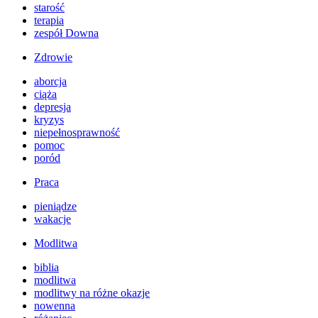
starość
terapia
zespół Downa
Zdrowie
aborcja
ciąża
depresja
kryzys
niepełnosprawność
pomoc
poród
Praca
pieniądze
wakacje
Modlitwa
biblia
modlitwa
modlitwy na różne okazje
nowenna