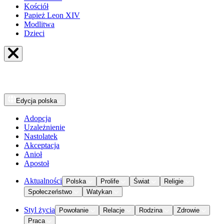
Kościół
Papież Leon XIV
Modlitwa
Dzieci
Edycja
polska
Adopcja
Uzależnienie
Nastolatek
Akceptacja
Anioł
Apostoł
Aktualności
Polska
Prolife
Świat
Religie
Społeczeństwo
Watykan
Styl życia
Powołanie
Relacje
Rodzina
Zdrowie
Praca