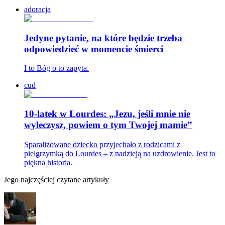
adoracja
Jedyne pytanie, na które będzie trzeba
odpowiedzieć w momencie śmierci
I to Bóg o to zapyta.
cud
10-latek w Lourdes: „Jezu, jeśli mnie nie
wyleczysz, powiem o tym Twojej mamie”
Sparaliżowane dziecko przyjechało z rodzicami z
pielgrzymką do Lourdes – z nadzieją na uzdrowienie. Jest to
piękna historia.
Jego najczęściej czytane artykuły