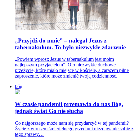
„Przyjdź do mnie” – nalegał Jezus z
tabernakulum. To było niezwykłe zdarzenie
„Powiem wprost: Jezus w tabernakulum jest moim
najlepszym przyjacielem”. Oto niezwykłe duchowe
przeżycie, które miało miejsce w kościele, a zarazem pilne
zaproszenie, które może zmienić twoją codzienność.
bóg
W czasie pandemii przemawia do nas Bóg,
jednak świat Go nie słucha
Co najgorszego może nam się przydarzyć w tej pandemii?
Życie z wirusem śmiertelnego grzechu i niezdawanie sobie z
tego sprawy…