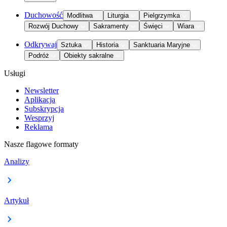
Duchowość
Modlitwa
Liturgia
Pielgrzymka
Rozwój Duchowy
Sakramenty
Święci
Wiara
Odkrywaj
Sztuka
Historia
Sanktuaria Maryjne
Podróż
Obiekty sakralne
Usługi
Newsletter
Aplikacja
Subskrypcja
Wesprzyj
Reklama
Nasze flagowe formaty
Analizy
Artykuł