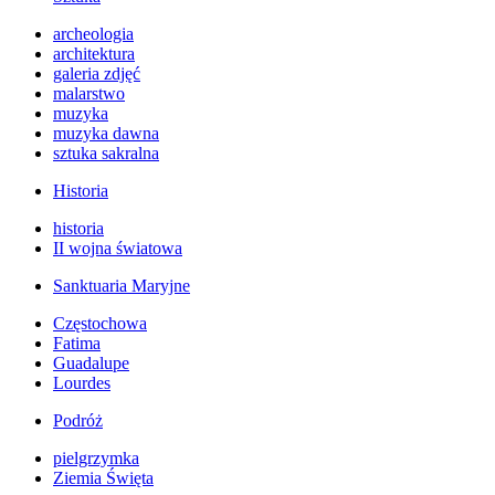
archeologia
architektura
galeria zdjęć
malarstwo
muzyka
muzyka dawna
sztuka sakralna
Historia
historia
II wojna światowa
Sanktuaria Maryjne
Częstochowa
Fatima
Guadalupe
Lourdes
Podróż
pielgrzymka
Ziemia Święta