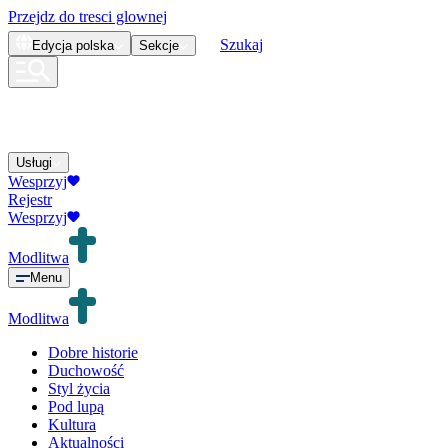
Przejdz do tresci glownej
Szukaj
Edycja
polska
Sekcje
Usługi
Wesprzyj
Rejestr
Wesprzyj
Modlitwa
Menu
Modlitwa
Dobre historie
Duchowość
Styl życia
Pod lupą
Kultura
Aktualności