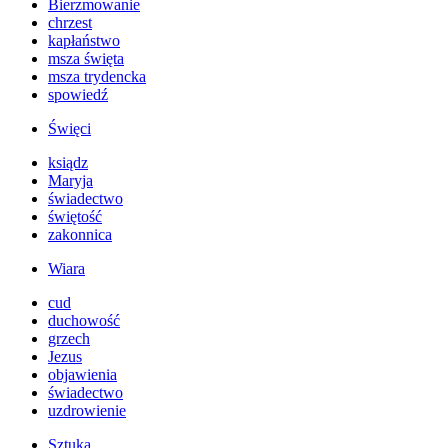
Bierzmowanie
chrzest
kapłaństwo
msza święta
msza trydencka
spowiedź
Święci
ksiądz
Maryja
świadectwo
świętość
zakonnica
Wiara
cud
duchowość
grzech
Jezus
objawienia
świadectwo
uzdrowienie
Sztuka