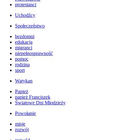
protestanci
Uchodźcy
Społeczeństwo
bezdomni
edukacja
migranci
niepełnosprawność
pomoc
rodzina
sport
Watykan
Papież
papież Franciszek
Światowe Dni Młodzieży
Powołanie
misje
rozwój