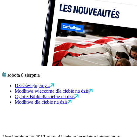
sobota 8 sierpnia
Dziś świętujemy...
Modlitwa wieczorna dla ciebie na dziś
Cytat z Biblii dla ciebie na dziś
Modlitwa dla ciebie na dziś
Uruchomiony w 2013 roku, Aleteia to bezpłatny internetowy