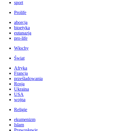
sport
Prolife
aborcja
bioetyka
eutanazja
pro-life
Włochy
Świat
Afryka
Francja
prześladowania
Rosja
Ukraina
USA
wojna
Religie
ekumenizm
Islam
Prawosławie