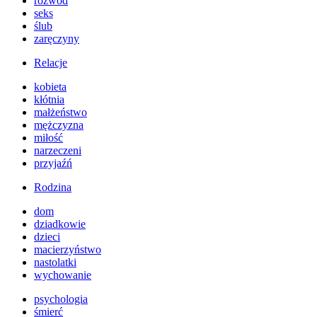
rozwód
seks
ślub
zaręczyny
Relacje
kobieta
kłótnia
małżeństwo
mężczyzna
miłość
narzeczeni
przyjaźń
Rodzina
dom
dziadkowie
dzieci
macierzyństwo
nastolatki
wychowanie
psychologia
śmierć