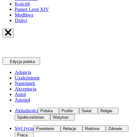
Kościół
Papież Leon XIV
Modlitwa
Dzieci
Edycja
polska
Adopcja
Uzależnienie
Nastolatek
Akceptacja
Anioł
Apostoł
Aktualności
Polska
Prolife
Świat
Religie
Społeczeństwo
Watykan
Styl życia
Powołanie
Relacje
Rodzina
Zdrowie
Praca