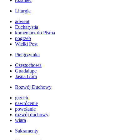
różaniec
Liturgia
adwent
Eucharystia
komentarz do Pisma
pogrzeb
Wielki Post
Pielgrzymka
Częstochowa
Guadalupe
Jasna Góra
Rozwój Duchowy
grzech
nawrócenie
powołanie
rozwój duchowy
wiara
Sakramenty