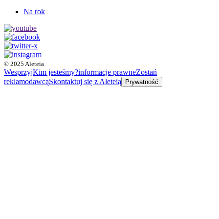
Na rok
© 2025 Aleteia
Wesprzyj
Kim jesteśmy?
informacje prawne
Zostań
reklamodawcą
Skontaktuj się z Aleteią
Prywatność