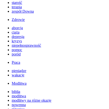
starość
terapia
zespół Downa
Zdrowie
aborcja
ciąża
depresja
kryzys
niepełnosprawność
pomoc
poród
Praca
pieniądze
wakacje
Modlitwa
biblia
modlitwa
modlitwy na różne okazje
nowenna