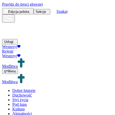
Przejdz do tresci glownej
Szukaj
Edycja
polska
Sekcje
Usługi
Wesprzyj
Rejestr
Wesprzyj
Modlitwa
Menu
Modlitwa
Dobre historie
Duchowość
Styl życia
Pod lupą
Kultura
Aktualności