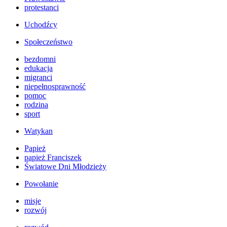
protestanci
Uchodźcy
Społeczeństwo
bezdomni
edukacja
migranci
niepełnosprawność
pomoc
rodzina
sport
Watykan
Papież
papież Franciszek
Światowe Dni Młodzieży
Powołanie
misje
rozwój