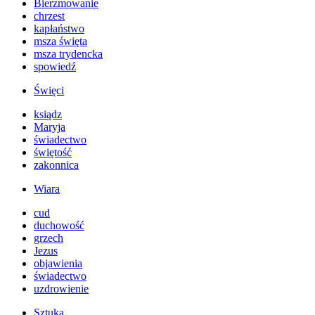
Bierzmowanie
chrzest
kapłaństwo
msza święta
msza trydencka
spowiedź
Święci
ksiądz
Maryja
świadectwo
świętość
zakonnica
Wiara
cud
duchowość
grzech
Jezus
objawienia
świadectwo
uzdrowienie
Sztuka