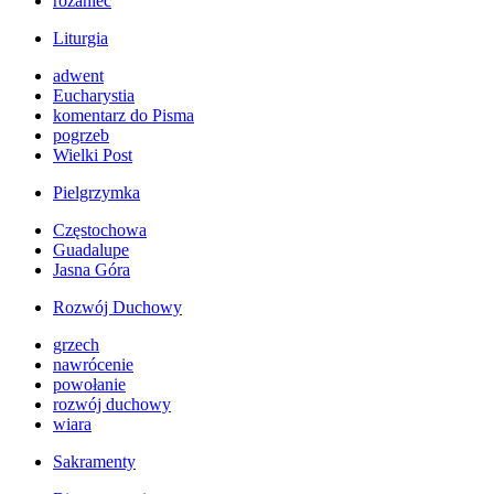
różaniec
Liturgia
adwent
Eucharystia
komentarz do Pisma
pogrzeb
Wielki Post
Pielgrzymka
Częstochowa
Guadalupe
Jasna Góra
Rozwój Duchowy
grzech
nawrócenie
powołanie
rozwój duchowy
wiara
Sakramenty