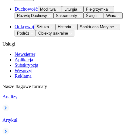
Duchowość
Modlitwa
Liturgia
Pielgrzymka
Rozwój Duchowy
Sakramenty
Święci
Wiara
Odkrywaj
Sztuka
Historia
Sanktuaria Maryjne
Podróż
Obiekty sakralne
Usługi
Newsletter
Aplikacja
Subskrypcja
Wesprzyj
Reklama
Nasze flagowe formaty
Analizy
Artykuł