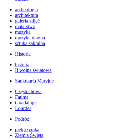
archeologia
architektura
galeria zdjęć
malarstwo
muzyka
muzyka dawna
sztuka sakralna
Historia
historia
II wojna światowa
Sanktuaria Maryjne
Częstochowa
Fatima
Guadalupe
Lourdes
Podróż
pielgrzymka
Ziemia Święta