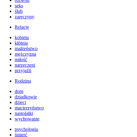
rozwód
seks
ślub
zaręczyny
Relacje
kobieta
kłótnia
małżeństwo
mężczyzna
miłość
narzeczeni
przyjaźń
Rodzina
dom
dziadkowie
dzieci
macierzyństwo
nastolatki
wychowanie
psychologia
śmierć