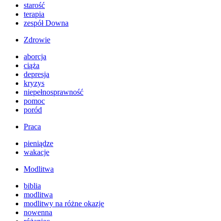
starość
terapia
zespół Downa
Zdrowie
aborcja
ciąża
depresja
kryzys
niepełnosprawność
pomoc
poród
Praca
pieniądze
wakacje
Modlitwa
biblia
modlitwa
modlitwy na różne okazje
nowenna