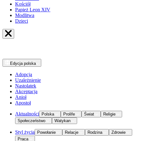
Kościół
Papież Leon XIV
Modlitwa
Dzieci
Edycja
polska
Adopcja
Uzależnienie
Nastolatek
Akceptacja
Anioł
Apostoł
Aktualności
Polska
Prolife
Świat
Religie
Społeczeństwo
Watykan
Styl życia
Powołanie
Relacje
Rodzina
Zdrowie
Praca