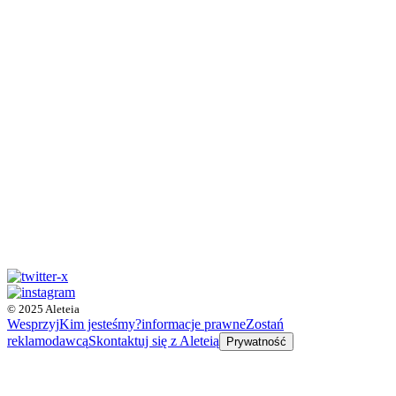
© 2025 Aleteia
Wesprzyj
Kim jesteśmy?
informacje prawne
Zostań
reklamodawcą
Skontaktuj się z Aleteią
Prywatność