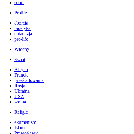
sport
Prolife
aborcja
bioetyka
eutanazja
pro-life
Włochy
Świat
Afryka
Francja
prześladowania
Rosja
Ukraina
USA
wojna
Religie
ekumenizm
Islam
Prawosławie