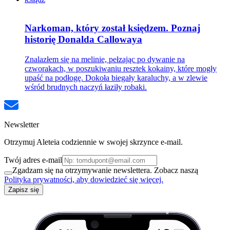
Narkoman, który został księdzem. Poznaj
historię Donalda Callowaya
Znalazłem się na melinie, pełzając po dywanie na
czworakach, w poszukiwaniu resztek kokainy, które mogły
upaść na podłogę. Dokoła biegały karaluchy, a w zlewie
wśród brudnych naczyń łaziły robaki.
Newsletter
Otrzymuj Aleteia codziennie w swojej skrzynce e-mail.
Twój adres e-mail
Zgadzam się na otrzymywanie newslettera. Zobacz naszą
Polityka prywatności, aby dowiedzieć się więcej.
Zapisz się