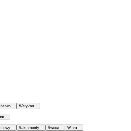
eństwo
Watykan
aca
chowy
Sakramenty
Święci
Wiara