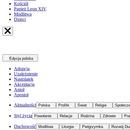
Kościół
Papież Leon XIV
Modlitwa
Dzieci
Edycja
polska
Adopcja
Uzależnienie
Nastolatek
Akceptacja
Anioł
Apostoł
Aktualności
Polska
Prolife
Świat
Religie
Społecz
Styl życia
Powołanie
Relacje
Rodzina
Zdrowie
Pr
Duchowość
Modlitwa
Liturgia
Pielgrzymka
Rozwój Du