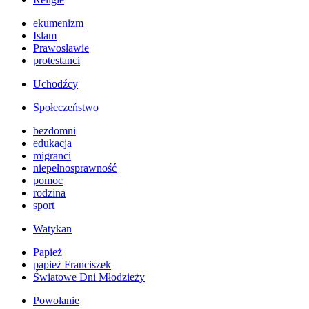
ekumenizm
Islam
Prawosławie
protestanci
Uchodźcy
Społeczeństwo
bezdomni
edukacja
migranci
niepełnosprawność
pomoc
rodzina
sport
Watykan
Papież
papież Franciszek
Światowe Dni Młodzieży
Powołanie