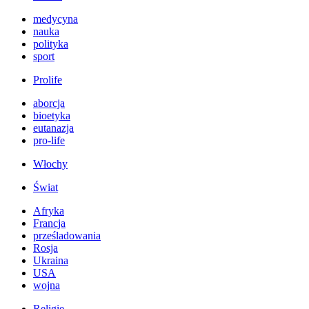
medycyna
nauka
polityka
sport
Prolife
aborcja
bioetyka
eutanazja
pro-life
Włochy
Świat
Afryka
Francja
prześladowania
Rosja
Ukraina
USA
wojna
Religie