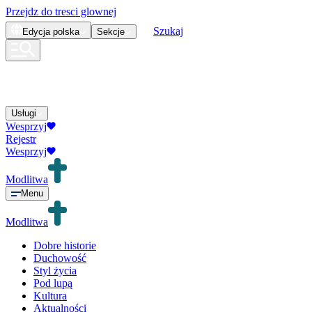
Przejdz do tresci glownej
Szukaj
Edycja
polska
Sekcje
Usługi
Wesprzyj
Rejestr
Wesprzyj
Modlitwa
Menu
Modlitwa
Dobre historie
Duchowość
Styl życia
Pod lupą
Kultura
Aktualności