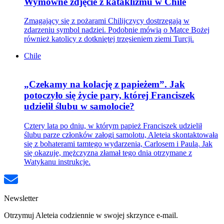
Wymowne zdjęcie z kataklizmu w Chile
Zmagający się z pożarami Chilijczycy dostrzegają w
zdarzeniu symbol nadziei. Podobnie mówią o Matce Bożej
również katolicy z dotkniętej trzęsieniem ziemi Turcji.
Chile
„Czekamy na kolację z papieżem”. Jak
potoczyło się życie pary, której Franciszek
udzielił ślubu w samolocie?
Cztery lata po dniu, w którym papież Franciszek udzielił
ślubu parze członków załogi samolotu, Aleteia skontaktowała
się z bohaterami tamtego wydarzenia, Carlosem i Paulą. Jak
się okazuje, mężczyzna złamał tego dnia otrzymane z
Watykanu instrukcje.
Newsletter
Otrzymuj Aleteia codziennie w swojej skrzynce e-mail.