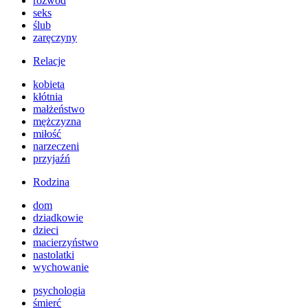
rozwód
seks
ślub
zaręczyny
Relacje
kobieta
kłótnia
małżeństwo
mężczyzna
miłość
narzeczeni
przyjaźń
Rodzina
dom
dziadkowie
dzieci
macierzyństwo
nastolatki
wychowanie
psychologia
śmierć