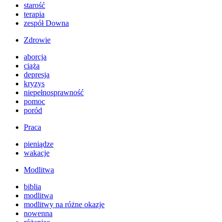
starość
terapia
zespół Downa
Zdrowie
aborcja
ciąża
depresja
kryzys
niepełnosprawność
pomoc
poród
Praca
pieniądze
wakacje
Modlitwa
biblia
modlitwa
modlitwy na różne okazje
nowenna