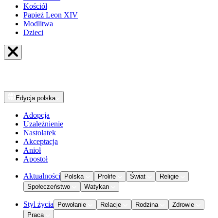
Kościół
Papież Leon XIV
Modlitwa
Dzieci
Edycja
polska
Adopcja
Uzależnienie
Nastolatek
Akceptacja
Anioł
Apostoł
Aktualności
Polska
Prolife
Świat
Religie
Społeczeństwo
Watykan
Styl życia
Powołanie
Relacje
Rodzina
Zdrowie
Praca