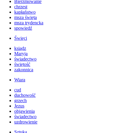
Bierzmowanie
chrzest
kapłaństwo
msza święta
msza trydencka
spowiedź
Święci
ksiądz
Maryja
świadectwo
świętość
zakonnica
Wiara
cud
duchowość
grzech
Jezus
objawienia
świadectwo
uzdrowienie
Sztuka