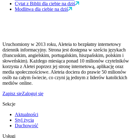
Cytat z Biblii dla ciebie na dziś
Modlitwa dla ciebie na dziś
Uruchomiony w 2013 roku, Aleteia to bezpłatny internetowy
dziennik informacyjny. Strona jest dostępna w sześciu językach
(francuskim, angielskim, portugalskim, hiszpańskim, polskim i
słoweńskim). Każdego miesiąca ponad 10 milionów czytelników
korzysta z Aletei poprzez jej stronę internetową, aplikację oraz
media społecznościowe. Aleteia dociera do prawie 50 milionów
osób na całym świecie, co czyni ją jednym z liderów katolickich
mediów online.
Zapisz się
Zaloguj się
Sekcje
Aktualności
Styl życia
Duchowość
Usługi