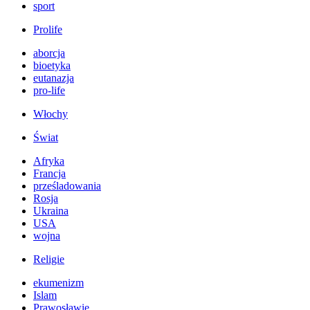
sport
Prolife
aborcja
bioetyka
eutanazja
pro-life
Włochy
Świat
Afryka
Francja
prześladowania
Rosja
Ukraina
USA
wojna
Religie
ekumenizm
Islam
Prawosławie