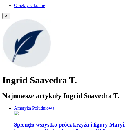
Obiekty sakralne
✕
Ingrid Saavedra T.
Najnowsze artykuły Ingrid Saavedra T.
Ameryka Południowa
Spłonęło wszystko prócz krzyża i figury Maryi.