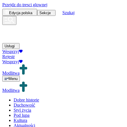
Przejdz do tresci glownej
Szukaj
Edycja
polska
Sekcje
Usługi
Wesprzyj
Rejestr
Wesprzyj
Modlitwa
Menu
Modlitwa
Dobre historie
Duchowość
Styl życia
Pod lupą
Kultura
Aktualności