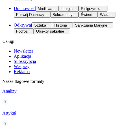
Duchowość
Modlitwa
Liturgia
Pielgrzymka
Rozwój Duchowy
Sakramenty
Święci
Wiara
Odkrywaj
Sztuka
Historia
Sanktuaria Maryjne
Podróż
Obiekty sakralne
Usługi
Newsletter
Aplikacja
Subskrypcja
Wesprzyj
Reklama
Nasze flagowe formaty
Analizy
Artykuł