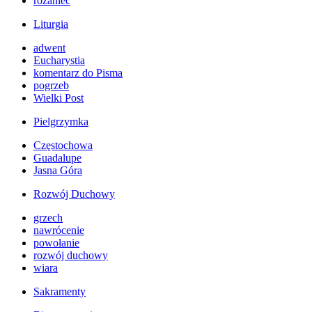
różaniec
Liturgia
adwent
Eucharystia
komentarz do Pisma
pogrzeb
Wielki Post
Pielgrzymka
Częstochowa
Guadalupe
Jasna Góra
Rozwój Duchowy
grzech
nawrócenie
powołanie
rozwój duchowy
wiara
Sakramenty