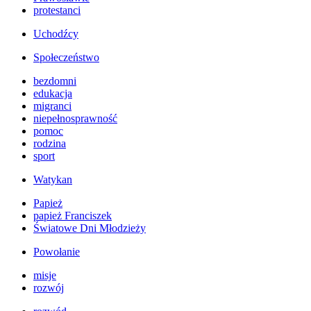
protestanci
Uchodźcy
Społeczeństwo
bezdomni
edukacja
migranci
niepełnosprawność
pomoc
rodzina
sport
Watykan
Papież
papież Franciszek
Światowe Dni Młodzieży
Powołanie
misje
rozwój