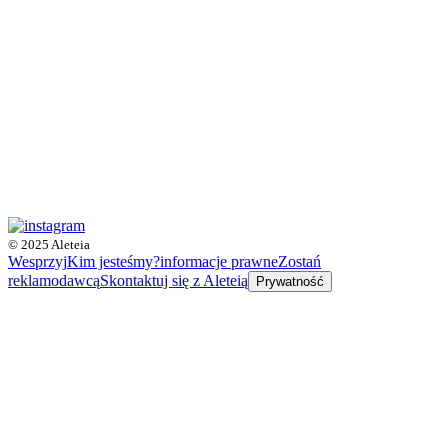
© 2025 Aleteia
Wesprzyj
Kim jesteśmy?
informacje prawne
Zostań
reklamodawcą
Skontaktuj się z Aleteią
Prywatność