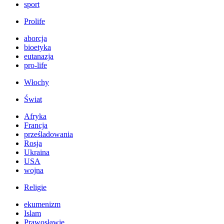
sport
Prolife
aborcja
bioetyka
eutanazja
pro-life
Włochy
Świat
Afryka
Francja
prześladowania
Rosja
Ukraina
USA
wojna
Religie
ekumenizm
Islam
Prawosławie