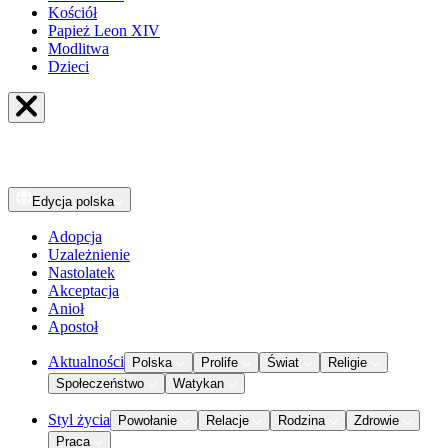
Kościół
Papież Leon XIV
Modlitwa
Dzieci
Edycja
polska
Adopcja
Uzależnienie
Nastolatek
Akceptacja
Anioł
Apostoł
Aktualności
Polska
Prolife
Świat
Religie
Społeczeństwo
Watykan
Styl życia
Powołanie
Relacje
Rodzina
Zdrowie
Praca