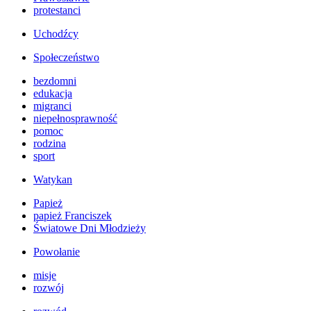
protestanci
Uchodźcy
Społeczeństwo
bezdomni
edukacja
migranci
niepełnosprawność
pomoc
rodzina
sport
Watykan
Papież
papież Franciszek
Światowe Dni Młodzieży
Powołanie
misje
rozwój