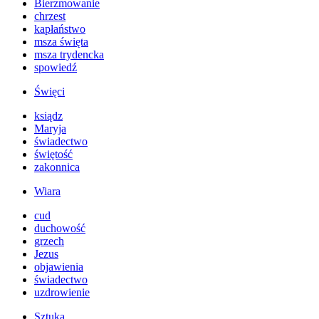
Bierzmowanie
chrzest
kapłaństwo
msza święta
msza trydencka
spowiedź
Święci
ksiądz
Maryja
świadectwo
świętość
zakonnica
Wiara
cud
duchowość
grzech
Jezus
objawienia
świadectwo
uzdrowienie
Sztuka