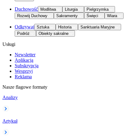
Duchowość
Modlitwa
Liturgia
Pielgrzymka
Rozwój Duchowy
Sakramenty
Święci
Wiara
Odkrywaj
Sztuka
Historia
Sanktuaria Maryjne
Podróż
Obiekty sakralne
Usługi
Newsletter
Aplikacja
Subskrypcja
Wesprzyj
Reklama
Nasze flagowe formaty
Analizy
Artykuł