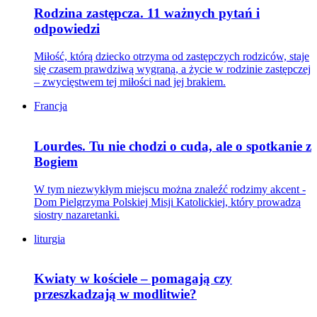
Rodzina zastępcza. 11 ważnych pytań i
odpowiedzi
Miłość, którą dziecko otrzyma od zastępczych rodziców, staje
się czasem prawdziwą wygraną, a życie w rodzinie zastępczej
– zwycięstwem tej miłości nad jej brakiem.
Francja
Lourdes. Tu nie chodzi o cuda, ale o spotkanie z
Bogiem
W tym niezwykłym miejscu można znaleźć rodzimy akcent -
Dom Pielgrzyma Polskiej Misji Katolickiej, który prowadzą
siostry nazaretanki.
liturgia
Kwiaty w kościele – pomagają czy
przeszkadzają w modlitwie?