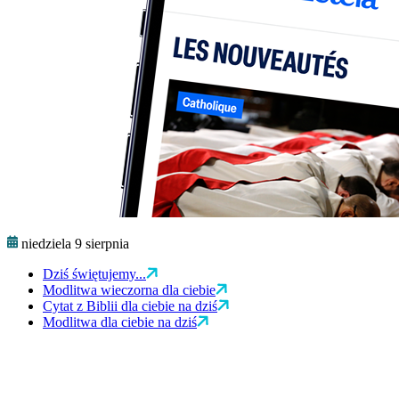
niedziela 9 sierpnia
Dziś świętujemy...
Modlitwa wieczorna dla ciebie
Cytat z Biblii dla ciebie na dziś
Modlitwa dla ciebie na dziś