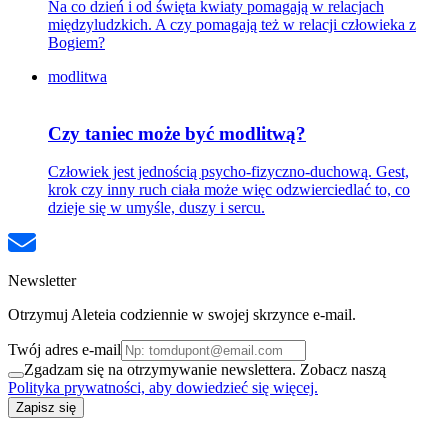
Na co dzień i od święta kwiaty pomagają w relacjach
międzyludzkich. A czy pomagają też w relacji człowieka z
Bogiem?
modlitwa
Czy taniec może być modlitwą?
Człowiek jest jednością psycho-fizyczno-duchową. Gest,
krok czy inny ruch ciała może więc odzwierciedlać to, co
dzieje się w umyśle, duszy i sercu.
Newsletter
Otrzymuj Aleteia codziennie w swojej skrzynce e-mail.
Twój adres e-mail
Zgadzam się na otrzymywanie newslettera. Zobacz naszą
Polityka prywatności, aby dowiedzieć się więcej.
Zapisz się