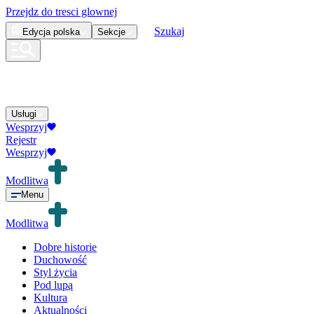
Przejdz do tresci glownej
Szukaj
Edycja
polska
Sekcje
Usługi
Wesprzyj
Rejestr
Wesprzyj
Modlitwa
Menu
Modlitwa
Dobre historie
Duchowość
Styl życia
Pod lupą
Kultura
Aktualności