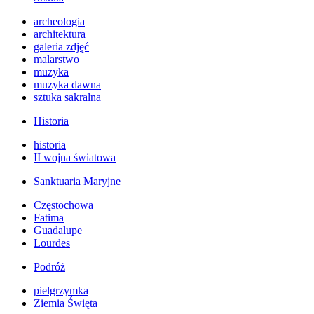
archeologia
architektura
galeria zdjęć
malarstwo
muzyka
muzyka dawna
sztuka sakralna
Historia
historia
II wojna światowa
Sanktuaria Maryjne
Częstochowa
Fatima
Guadalupe
Lourdes
Podróż
pielgrzymka
Ziemia Święta