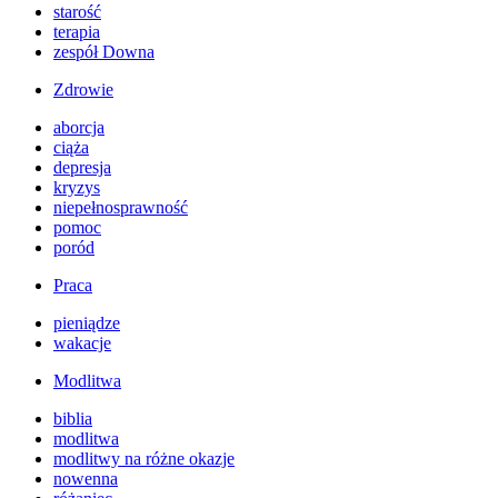
starość
terapia
zespół Downa
Zdrowie
aborcja
ciąża
depresja
kryzys
niepełnosprawność
pomoc
poród
Praca
pieniądze
wakacje
Modlitwa
biblia
modlitwa
modlitwy na różne okazje
nowenna