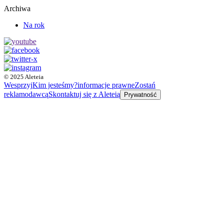
Archiwa
Na rok
© 2025 Aleteia
Wesprzyj
Kim jesteśmy?
informacje prawne
Zostań
reklamodawcą
Skontaktuj się z Aleteią
Prywatność