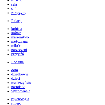
rozwód
seks
ślub
zaręczyny
Relacje
kobieta
kłótnia
małżeństwo
mężczyzna
miłość
narzeczeni
przyjaźń
Rodzina
dom
dziadkowie
dzieci
macierzyństwo
nastolatki
wychowanie
psychologia
śmierć