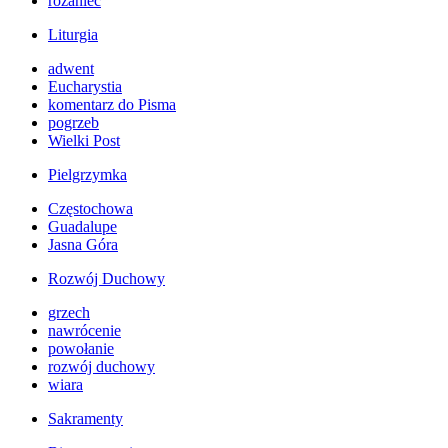
różaniec
Liturgia
adwent
Eucharystia
komentarz do Pisma
pogrzeb
Wielki Post
Pielgrzymka
Częstochowa
Guadalupe
Jasna Góra
Rozwój Duchowy
grzech
nawrócenie
powołanie
rozwój duchowy
wiara
Sakramenty